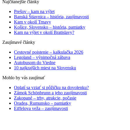
Najčítanejšie články
Prešov – kam na výlet
Banská Štiavnica – história, zaujímavosti
Kam v okolí Trnavy
Košice, Slovensko – história, pamiatky
Kam na výlet v okolí Bratislavy?
Zaujímavé články
Cestovné poistenie – kalkulačka 2026
Legoland – výnimočná zábava
Autobusom do Viedne
10 najkrajších miest na Slovensku
Mohlo by vás zaujímať
Oplatí sa vziať si pôžičku na dovolenku?
Zámok Schönbrunn a jeho zaujímavosti
Zakopané – trhy, atrakcie, počasie
Oradea, Rumunsko – pamiatky
Eiffelova veža – zaujímavosti