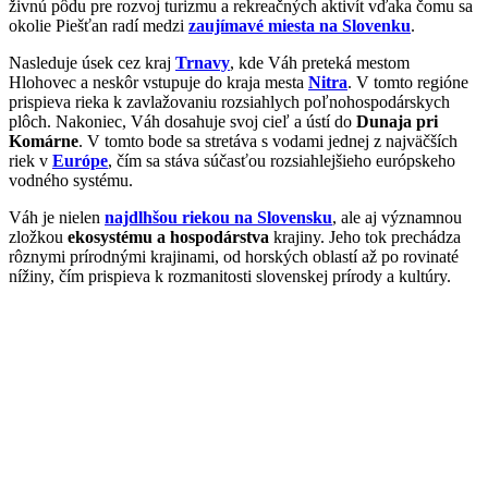
živnú pôdu pre rozvoj turizmu a rekreačných aktivít vďaka čomu sa
okolie Piešťan radí medzi
zaujímavé miesta na Slovenku
.
Nasleduje úsek cez kraj
Trnavy
, kde Váh preteká mestom
Hlohovec a neskôr vstupuje do kraja mesta
Nitra
. V tomto regióne
prispieva rieka k zavlažovaniu rozsiahlych poľnohospodárskych
plôch. Nakoniec, Váh dosahuje svoj cieľ a ústí do
Dunaja pri
Komárne
. V tomto bode sa stretáva s vodami jednej z najväčších
riek v
Európe
, čím sa stáva súčasťou rozsiahlejšieho európskeho
vodného systému.
Váh je nielen
najdlhšou riekou na Slovensku
, ale aj významnou
zložkou
ekosystému a hospodárstva
krajiny. Jeho tok prechádza
rôznymi prírodnými krajinami, od horských oblastí až po rovinaté
nížiny, čím prispieva k rozmanitosti slovenskej prírody a kultúry.