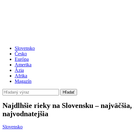
Slovensko
Česko
Európa
Amerika
Ázia
Afrika
Magazín
Hľadať
Najdlhšie rieky na Slovensku – najväčšia,
najvodnatejšia
Slovensko