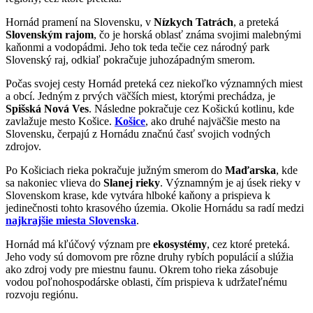
Hornád pramení na Slovensku, v
Nízkych Tatrách
, a preteká
Slovenským rajom
, čo je horská oblasť známa svojimi malebnými
kaňonmi a vodopádmi. Jeho tok teda tečie cez národný park
Slovenský raj, odkiaľ pokračuje juhozápadným smerom.
Počas svojej cesty Hornád preteká cez niekoľko významných miest
a obcí. Jedným z prvých väčších miest, ktorými prechádza, je
Spišská Nová Ves
. Následne pokračuje cez Košickú kotlinu, kde
zavlažuje mesto Košice.
Košice
, ako druhé najväčšie mesto na
Slovensku, čerpajú z Hornádu značnú časť svojich vodných
zdrojov.
Po Košiciach rieka pokračuje južným smerom do
Maďarska
, kde
sa nakoniec vlieva do
Slanej rieky
. Významným je aj úsek rieky v
Slovenskom krase, kde vytvára hlboké kaňony a prispieva k
jedinečnosti tohto krasového územia. Okolie Hornádu sa radí medzi
najkrajšie miesta Slovenska
.
Hornád má kľúčový význam pre
ekosystémy
, cez ktoré preteká.
Jeho vody sú domovom pre rôzne druhy rybích populácií a slúžia
ako zdroj vody pre miestnu faunu. Okrem toho rieka zásobuje
vodou poľnohospodárske oblasti, čím prispieva k udržateľnému
rozvoju regiónu.