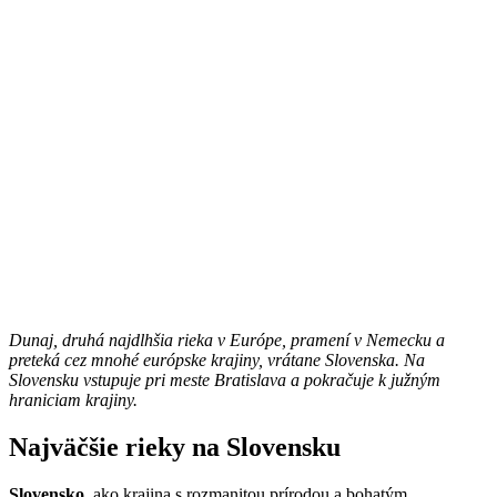
Dunaj, druhá najdlhšia rieka v Európe, pramení v Nemecku a
preteká cez mnohé európske krajiny, vrátane Slovenska. Na
Slovensku vstupuje pri meste Bratislava a pokračuje k južným
hraniciam krajiny.
Najväčšie rieky na Slovensku
Slovensko
, ako krajina s rozmanitou prírodou a bohatým