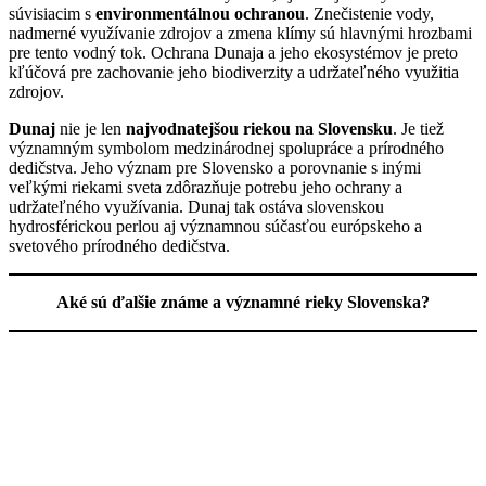
súvisiacim s
environmentálnou ochranou
. Znečistenie vody,
nadmerné využívanie zdrojov a zmena klímy sú hlavnými hrozbami
pre tento vodný tok. Ochrana Dunaja a jeho ekosystémov je preto
kľúčová pre zachovanie jeho biodiverzity a udržateľného využitia
zdrojov.
Dunaj
nie je len
najvodnatejšou riekou na Slovensku
. Je tiež
významným symbolom medzinárodnej spolupráce a prírodného
dedičstva. Jeho význam pre Slovensko a porovnanie s inými
veľkými riekami sveta zdôrazňuje potrebu jeho ochrany a
udržateľného využívania. Dunaj tak ostáva slovenskou
hydrosférickou perlou aj významnou súčasťou európskeho a
svetového prírodného dedičstva.
Aké sú ďalšie známe a významné rieky Slovenska?