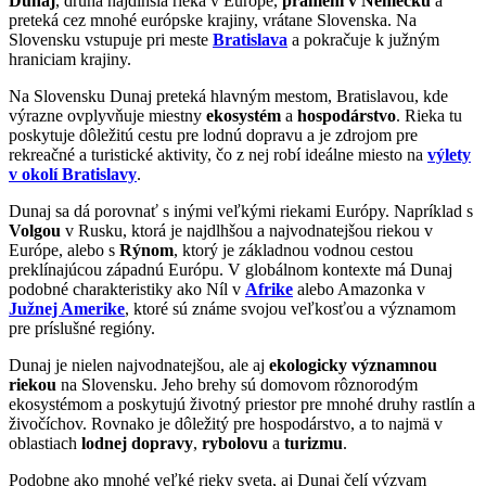
Dunaj
, druhá najdlhšia rieka v Európe,
pramení v Nemecku
a
preteká cez mnohé európske krajiny, vrátane Slovenska. Na
Slovensku vstupuje pri meste
Bratislava
a pokračuje k južným
hraniciam krajiny.
Na Slovensku Dunaj preteká hlavným mestom, Bratislavou, kde
výrazne ovplyvňuje miestny
ekosystém
a
hospodárstvo
. Rieka tu
poskytuje dôležitú cestu pre lodnú dopravu a je zdrojom pre
rekreačné a turistické aktivity, čo z nej robí ideálne miesto na
výlety
v okolí Bratislavy
.
Dunaj sa dá porovnať s inými veľkými riekami Európy. Napríklad s
Volgou
v Rusku, ktorá je najdlhšou a najvodnatejšou riekou v
Európe, alebo s
Rýnom
, ktorý je základnou vodnou cestou
preklínajúcou západnú Európu. V globálnom kontexte má Dunaj
podobné charakteristiky ako Níl v
Afrike
alebo Amazonka v
Južnej Amerike
, ktoré sú známe svojou veľkosťou a významom
pre príslušné regióny.
Dunaj je nielen najvodnatejšou, ale aj
ekologicky významnou
riekou
na Slovensku. Jeho brehy sú domovom rôznorodým
ekosystémom a poskytujú životný priestor pre mnohé druhy rastlín a
živočíchov. Rovnako je dôležitý pre hospodárstvo, a to najmä v
oblastiach
lodnej dopravy
,
rybolovu
a
turizmu
.
Podobne ako mnohé veľké rieky sveta, aj Dunaj čelí výzvam