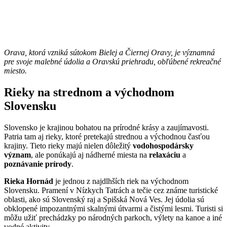
Orava, ktorá vzniká sútokom Bielej a Čiernej Oravy, je významná
pre svoje malebné údolia a Oravskú priehradu, obľúbené rekreačné
miesto.
Rieky na strednom a východnom
Slovensku
Slovensko je krajinou bohatou na prírodné krásy a zaujímavosti.
Patria tam aj rieky, ktoré pretekajú strednou a východnou časťou
krajiny. Tieto rieky majú nielen dôležitý
vodohospodársky
význam
, ale ponúkajú aj nádherné miesta na
relaxáciu
a
poznávanie prírody
.
Rieka Hornád
je jednou z najdlhších riek na východnom
Slovensku. Pramení v Nízkych Tatrách a tečie cez známe turistické
oblasti, ako sú Slovenský raj a Spišská Nová Ves. Jej údolia sú
obklopené impozantnými skalnými útvarmi a čistými lesmi. Turisti si
môžu užiť prechádzky po národných parkoch, výlety na kanoe a iné
vodné aktivity.