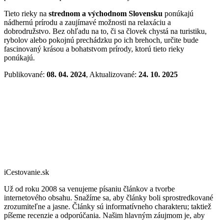
Tieto rieky na
strednom a východnom Slovensku
ponúkajú
nádhernú prírodu a zaujímavé možnosti na relaxáciu a
dobrodružstvo. Bez ohľadu na to, či sa človek chystá na turistiku,
rybolov alebo pokojnú prechádzku po ich brehoch, určite bude
fascinovaný krásou a bohatstvom prírody, ktorú tieto rieky
ponúkajú.
Publikované:
08. 04. 2024
, Aktualizované:
24. 10. 2025
iCestovanie.sk
Už od roku 2008 sa venujeme písaniu článkov a tvorbe
internetového obsahu. Snažíme sa, aby články boli sprostredkované
zrozumiteľne a jasne. Články sú informatívneho charakteru; taktiež
píšeme recenzie a odporúčania. Našim hlavným záujmom je, aby