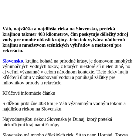
Váh, najväčšia a najdlhšia rieka na Slovensku, preteká
krajinou takmer 403 kilometrov, čím poskytuje dôležitý zdroj
vody pre mnohé oblasti krajiny. Jeho tok vytvára nádhernú
krajinu s množstvom scénických výhľadov a možností pre
rekreáciu.
Slovensko
, krajina bohatá na prírodné krásy, je domovom mnohých
výnimočných vodných tokov, z ktorých niektoré sú nielen dlhé, no
aj veľmi významné v celom národnom kontexte. Tieto rieky hrajú
kľúčovú úlohu v zásobovaní vodou a ponúkajú zážitky pre
milovníkov prírody a rekreácie.
Kľúčové informácie článku
S dĺžkou približne 403 km je Váh významným vodným tokom a
najdlhšou riekou na Slovensku.
Najvodnatejšou riekou Slovenska je Dunaj, ktorý preteká
niekoľkými krajinami Európy.
Slovensko má mnoho dôležitých riek. Sú to napr. Hornád, Torysa,