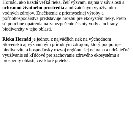
Hornád, ako každá veľká rieka, čelí výzvam, najmä v súvislosti s
ochranou životného prostredia
a udržateľným využívaním
vodných zdrojov. Znečistenie z priemyselnej výroby a
poľnohospodárstva predstavuje hrozbu pre ekosystém rieky. Preto
sú potrebné opatrenia na zabezpečenie čistoty vody a ochrany
biodiverzity v tejto oblasti.
Rieka Hornád
je jednou z najväčších riek na východnom
Slovensku aj významným prírodným zdrojom, ktorý podporuje
biodiverzitu a hospodársky rozvoj regiónu. Jej ochrana a udržateľné
využívanie sú kľúčové pre zachovanie zdravého ekosystému a
prosperity oblastí, cez ktoré preteká.