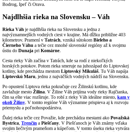
Bodrog, Ipeľ či Orava.
Najdlhšia rieka na Slovensku – Váh
Rieka Váh
je najdlhšia rieka na Slovensku a jedna z
najvýznamnejších vodných ciest v krajine. Má dĺžku približne 403
kilometrov. Pramení v
Tatrách
, vzniká sútokom
Bieleho a
Čierneho Váhu
a tečie cez mnohé slovenské regióny až k svojmu
ústiu do
Dunaja
pri
Komárne
.
Cesta rieky Váh začína v Tatrách, kde sa rodí z niekoľkých
horských potokov. Potom rieka smeruje na juhozápad do Liptovskej
kotliny, kde prechádza mestom
Liptovský Mikuláš
. Tu Váh napája
Liptovskú Maru
, jednu z najväčších vodných nádrží na Slovensku.
Po opustení Liptova rieka pokračuje cez Žilinskú kotlinu, kde
zavlažuje mesto
Žilina
. V Žiline Váh prijíma vody rieky Rajčianka,
čím sa ešte viac rozširuje. To robí z rieky Váh ideálne miesto,
kam v
okolí Žiliny
. V tomto regióne Váh významne prispieva aj k rozvoju
priemyslu a poľnohospodárstva.
Ďalej rieka tečie cez Považie, kde prechádza mestami ako
Považská
Bystrica
,
Trenčín
a
Piešťany
. V Piešťanoch je Váh známy vďaka
svojim liečivým prameňom a kúpeľom. V tomto úseku rieka vytvára