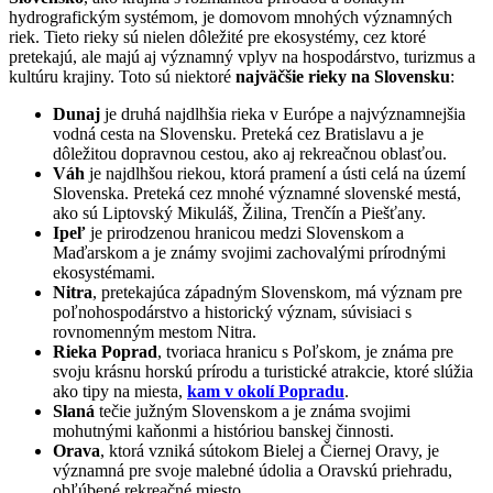
hydrografickým systémom, je domovom mnohých významných
riek. Tieto rieky sú nielen dôležité pre ekosystémy, cez ktoré
pretekajú, ale majú aj významný vplyv na hospodárstvo, turizmus a
kultúru krajiny. Toto sú niektoré
najväčšie rieky na Slovensku
:
Dunaj
je druhá najdlhšia rieka v Európe a najvýznamnejšia
vodná cesta na Slovensku. Preteká cez Bratislavu a je
dôležitou dopravnou cestou, ako aj rekreačnou oblasťou.
Váh
je najdlhšou riekou, ktorá pramení a ústi celá na území
Slovenska. Preteká cez mnohé významné slovenské mestá,
ako sú Liptovský Mikuláš, Žilina, Trenčín a Piešťany.
Ipeľ
je prirodzenou hranicou medzi Slovenskom a
Maďarskom a je známy svojimi zachovalými prírodnými
ekosystémami.
Nitra
, pretekajúca západným Slovenskom, má význam pre
poľnohospodárstvo a historický význam, súvisiaci s
rovnomenným mestom Nitra.
Rieka Poprad
, tvoriaca hranicu s Poľskom, je známa pre
svoju krásnu horskú prírodu a turistické atrakcie, ktoré slúžia
ako tipy na miesta,
kam v okolí Popradu
.
Slaná
tečie južným Slovenskom a je známa svojimi
mohutnými kaňonmi a históriou banskej činnosti.
Orava
, ktorá vzniká sútokom Bielej a Čiernej Oravy, je
významná pre svoje malebné údolia a Oravskú priehradu,
obľúbené rekreačné miesto.