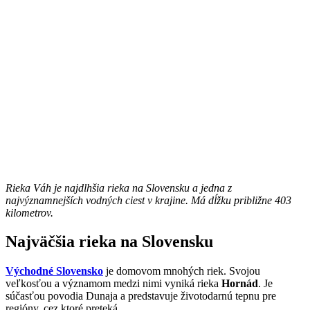
Rieka Váh je najdlhšia rieka na Slovensku a jedna z
najvýznamnejších vodných ciest v krajine. Má dĺžku približne 403
kilometrov.
Najväčšia rieka na Slovensku
Východné Slovensko
je domovom mnohých riek. Svojou
veľkosťou a významom medzi nimi vyniká rieka
Hornád
. Je
súčasťou povodia Dunaja a predstavuje životodarnú tepnu pre
regióny, cez ktoré preteká.