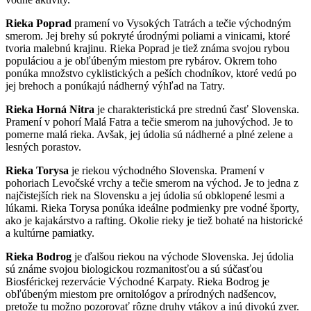
Rieka Poprad
pramení vo Vysokých Tatrách a tečie východným
smerom. Jej brehy sú pokryté úrodnými poliami a vinicami, ktoré
tvoria malebnú krajinu. Rieka Poprad je tiež známa svojou rybou
populáciou a je obľúbeným miestom pre rybárov. Okrem toho
ponúka množstvo cyklistických a peších chodníkov, ktoré vedú po
jej brehoch a ponúkajú nádherný výhľad na Tatry.
Rieka Horná Nitra
je charakteristická pre strednú časť Slovenska.
Pramení v pohorí Malá Fatra a tečie smerom na juhovýchod. Je to
pomerne malá rieka. Avšak, jej údolia sú nádherné a plné zelene a
lesných porastov.
Rieka Torysa
je riekou východného Slovenska. Pramení v
pohoriach Levočské vrchy a tečie smerom na východ. Je to jedna z
najčistejších riek na Slovensku a jej údolia sú obklopené lesmi a
lúkami. Rieka Torysa ponúka ideálne podmienky pre vodné športy,
ako je kajakárstvo a rafting. Okolie rieky je tiež bohaté na historické
a kultúrne pamiatky.
Rieka Bodrog
je ďalšou riekou na východe Slovenska. Jej údolia
sú známe svojou biologickou rozmanitosťou a sú súčasťou
Biosférickej rezervácie Východné Karpaty. Rieka Bodrog je
obľúbeným miestom pre ornitológov a prírodných nadšencov,
pretože tu možno pozorovať rôzne druhy vtákov a inú divokú zver.