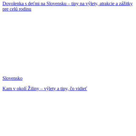
Dovolenka s deťmi na Slovensku – tipy na výlety, atrakcie a zážitky
pre celú rodinu
Slovensko
Kam v okolí Žiliny – výlety a tipy, čo vidieť