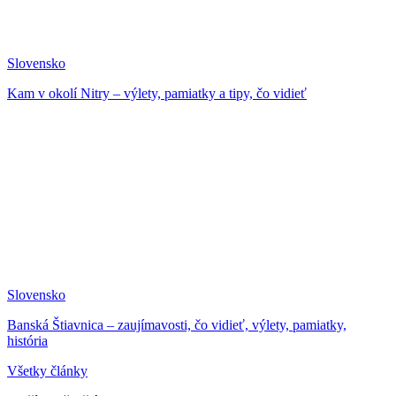
Slovensko
Kam v okolí Nitry – výlety, pamiatky a tipy, čo vidieť
Slovensko
Banská Štiavnica – zaujímavosti, čo vidieť, výlety, pamiatky,
história
Všetky články