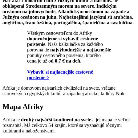
viac ako 1 miliardu ľudí z rôznych kultúr a národov. Je
obklopená Stredozemným morom na severe, Indickým
oceánom na juhovýchode, Atlantickým oceánom na západe a
Južným oceánom na juhu. Najbežnejšími jazykmi sú arabčina,
angličtina, francúzština, portugalčina, španielčina a swahilčina.
Všetkým cestovateľom do Afriky
doporučujeme si vybaviť cestovné
poistenie
. Naša kalkulačka za každého
porovná tie
najvýhodnejšie a najlacnejšie
ponuky cestovného poistenia, ktorého
cena
je už
od 0,7 € na deň
.
Vybaviť si najlacnejšie cestovné
poistenie >
Afrika je domovom najstarších civilizácií na svete, vrátane
starovekých egyptských kultúr a západnej africkej kultúry Nok.
Mapa Afriky
Afrika je
druhý najväčší kontinent na svete
a jej mapa je veľmi
rozmanitá. Má celkovo 54 krajín, ktoré sa vyznačujú rôznymi
kultúrami a náboženstvami.