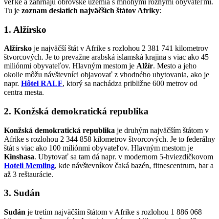
veľké a zahŕňajú obrovské územia s mnohými rôznymi obyvateľmi.
Tu je
zoznam desiatich najväčších štátov Afriky
:
1. Alžírsko
Alžírsko
je najväčší štát v Afrike s rozlohou 2 381 741 kilometrov
štvorcových. Je to prevažne arabská islamská krajina s viac ako 45
miliónmi obyvateľov. Hlavným mestom je
Alžír
. Mesto a jeho
okolie môžu návštevníci objavovať z vhodného ubytovania, ako je
napr.
Hôtel RALF
, ktorý sa nachádza približne 600 metrov od
centra mesta.
2. Konžská demokratická republika
Konžská demokratická republika
je druhým najväčším štátom v
Afrike s rozlohou 2 344 858 kilometrov štvorcových. Je to federálny
štát s viac ako 100 miliónmi obyvateľov. Hlavným mestom je
Kinshasa
. Ubytovať sa tam dá napr. v modernom 5-hviezdičkovom
Hoteli Memling
, kde návštevníkov čaká bazén, fitnescentrum, bar a
až 3 reštaurácie.
3. Sudán
Sudán
je tretím najväčším štátom v Afrike s rozlohou 1 886 068