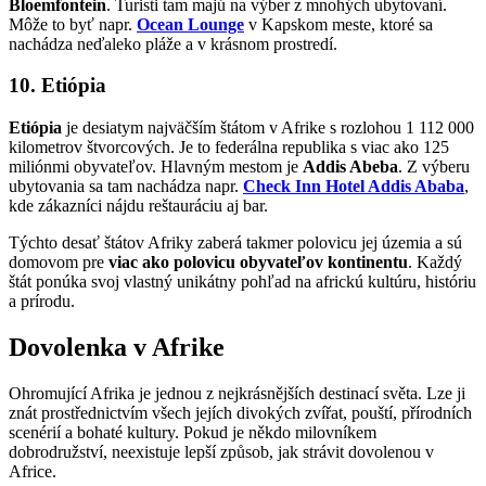
Bloemfontein
. Turisti tam majú na výber z mnohých ubytovaní.
Môže to byť napr.
Ocean Lounge
v Kapskom meste, ktoré sa
nachádza neďaleko pláže a v krásnom prostredí.
10. Etiópia
Etiópia
je desiatym najväčším štátom v Afrike s rozlohou 1 112 000
kilometrov štvorcových. Je to federálna republika s viac ako 125
miliónmi obyvateľov. Hlavným mestom je
Addis Abeba
. Z výberu
ubytovania sa tam nachádza napr.
Check Inn Hotel Addis Ababa
,
kde zákazníci nájdu reštauráciu aj bar.
Týchto desať štátov Afriky zaberá takmer polovicu jej územia a sú
domovom pre
viac ako polovicu obyvateľov kontinentu
. Každý
štát ponúka svoj vlastný unikátny pohľad na africkú kultúru, históriu
a prírodu.
Dovolenka v Afrike
Ohromující Afrika je jednou z nejkrásnějších destinací světa. Lze ji
znát prostřednictvím všech jejích divokých zvířat, pouští, přírodních
scenérií a bohaté kultury. Pokud je někdo milovníkem
dobrodružství, neexistuje lepší způsob, jak strávit
dovolenou
v
Africe.