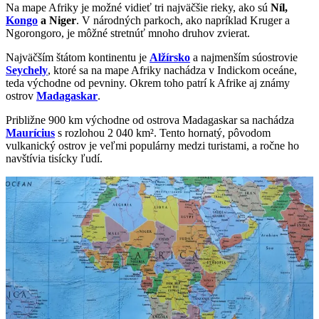
Na mape Afriky je možné vidieť tri najväčšie rieky, ako sú
Níl,
Kongo
a Niger
. V národných parkoch, ako napríklad Kruger a
Ngorongoro, je môžné stretnúť mnoho druhov zvierat.
Najväčším štátom kontinentu je
Alžírsko
a najmenším súostrovie
Seychely
, ktoré sa na mape Afriky nachádza v Indickom oceáne,
teda východne od pevniny. Okrem toho patrí k Afrike aj známy
ostrov
Madagaskar
.
Približne 900 km východne od ostrova Madagaskar sa nachádza
Maurícius
s rozlohou 2 040 km². Tento hornatý, pôvodom
vulkanický ostrov je veľmi populárny medzi turistami, a ročne ho
navštívia tisícky ľudí.