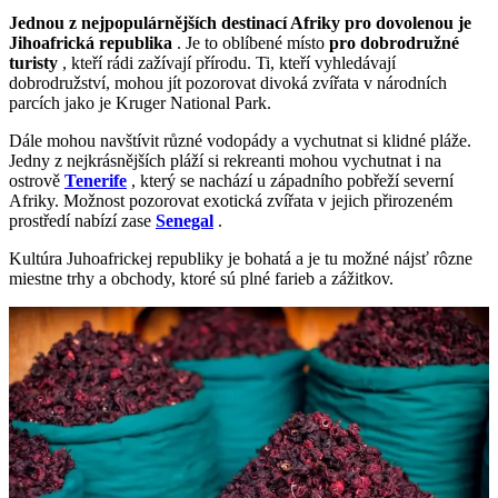
Jednou z nejpopulárnějších destinací Afriky pro dovolenou je
Jihoafrická republika
. Je to oblíbené místo
pro dobrodružné
turisty
, kteří rádi zažívají přírodu. Ti, kteří vyhledávají
dobrodružství, mohou jít pozorovat divoká zvířata v národních
parcích jako je Kruger National Park.
Dále mohou navštívit různé vodopády a vychutnat si klidné pláže.
Jedny z nejkrásnějších pláží si rekreanti mohou vychutnat i na
ostrově
Tenerife
, který se nachází u západního pobřeží severní
Afriky. Možnost pozorovat exotická zvířata v jejich přirozeném
prostředí nabízí zase
Senegal
.
Kultúra Juhoafrickej republiky je bohatá a je tu možné nájsť rôzne
miestne trhy a obchody, ktoré sú plné farieb a zážitkov.