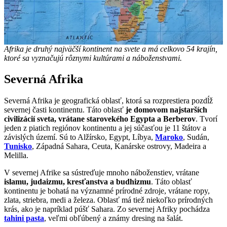
Afrika je druhý najväčší kontinent na svete a má celkovo 54 krajín,
ktoré sa vyznačujú rôznymi kultúrami a náboženstvami.
Severná Afrika
Severná Afrika je geografická oblasť, ktorá sa rozprestiera
pozdĺž
severnej časti kontinentu. Táto oblasť
je domovom najstarších
civilizácií sveta, vrátane starovekého Egypta a Berberov
. Tvorí
jeden z piatich regiónov kontinentu a jej súčasťou je 11 štátov a
závislých území. Sú to Alžírsko, Egypt, Líbya,
Maroko
, Sudán,
Tunisko
, Západná Sahara, Ceuta, Kanárske ostrovy, Madeira a
Melilla.
V severnej Afrike sa sústreďuje mnoho náboženstiev, vrátane
islamu, judaizmu, kresťanstva a budhizmu
.
Táto oblasť
kontinentu je bohatá na významné prírodné zdroje, vrátane ropy,
zlata, striebra, medi a železa. Oblasť má tiež niekoľko prírodných
krás, ako je napríklad púšť Sahara. Zo severnej Afriky pochádza
tahini pasta
, veľmi obľúbený a známy dresing na šalát.