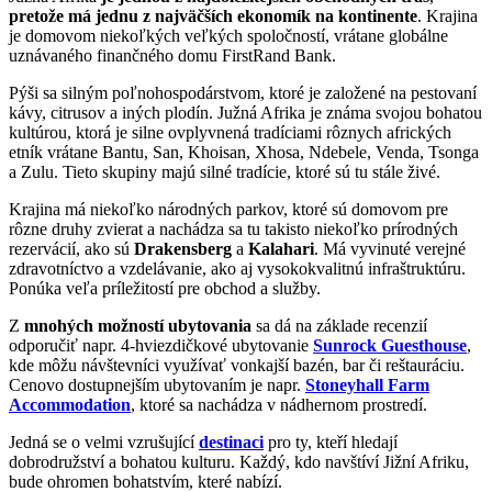
pretože má jednu z najväčších ekonomík na kontinente
. Krajina
je domovom niekoľkých veľkých spoločností, vrátane globálne
uznávaného finančného domu FirstRand Bank.
Pýši sa silným poľnohospodárstvom, ktoré je založené na pestovaní
kávy, citrusov a iných plodín. Južná Afrika je známa svojou bohatou
kultúrou, ktorá je silne ovplyvnená tradíciami rôznych afrických
etník vrátane Bantu, San, Khoisan, Xhosa, Ndebele, Venda, Tsonga
a Zulu. Tieto skupiny majú silné tradície, ktoré sú tu stále živé.
Krajina má niekoľko národných parkov, ktoré sú domovom pre
rôzne druhy zvierat a nachádza sa tu takisto niekoľko prírodných
rezervácií, ako sú
Drakensberg
a
Kalahari
. Má vyvinuté verejné
zdravotníctvo a vzdelávanie, ako aj vysokokvalitnú infraštruktúru.
Ponúka veľa príležitostí pre obchod a služby.
Z
mnohých možností ubytovania
sa dá na základe recenzií
odporučiť napr. 4-hviezdičkové ubytovanie
Sunrock Guesthouse
,
kde môžu návštevníci využívať vonkajší bazén, bar či reštauráciu.
Cenovo dostupnejším ubytovaním je napr.
Stoneyhall Farm
Accommodation
, ktoré sa nachádza v nádhernom prostredí.
Jedná se o velmi vzrušující
destinaci
pro ty, kteří hledají
dobrodružství a bohatou kulturu. Každý, kdo navštíví Jižní Afriku,
bude ohromen bohatstvím, které nabízí.