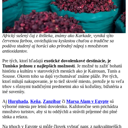
Africký sušený čaj z ibišteka, známy ako Karkade, vyniká sýto
červenou farbou, osviežujúcou kyslastou chuťou a tradične sa
podáva studený aj horúci ako prírodný nápoj s množstvom
antioxidantov.
Pre tých, ktorí hľadajú
exotické dovolenkové destinácie, je
Tunisko jednou z najlepších možností
. Je možné tu zažiť bohatú
históriu a kultúru v starovekých mestách ako je Kairouan, Tunis a
Sousse. Okrem toho sa dajú vychutnávať známe pláže. Pre tých,
ktorí milujú nakupovanie, je to tiež skvelé miesto, pretože je tu veľa
trhov s rôznymi tradičnými predmetmi ako sú kožušiny, bižutéria a
iné suveníry.
Aj
Hurghada
,
Keňa
,
Zanzibar
či
Marsa Alam v Egypte
sú
výborné miesta pre letnú dovolenku. Každoročne sem prichádza
množstvo turistov, aby si tu oddýchli a strávili príjemné dni plné
slnka a relaxu.
Na trhoch v Egypte si môže človek vybrať napr. z najkvalitnejších