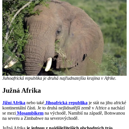
Juhoafrická republika je druhá najľudnatejšia krajina v Afrike.
Južná Afrika
Jižní Afrika
nebo také
Jihoafrická republika
je stát na jihu africké
kontinentální části. Je to druhá nejlidnatější země v Africe a nachází
se mezi
Mosambikem
na východě,
Namibií
na západě, Botswanou
na severu a Zimbabwe na severovýchodě.
Južná Afrika
je jednou z najdôležitejších obchodných trás
,