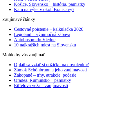
Košice, Slovensko – história, pamiatky
Kam na výlet v okolí Bratislavy?
Zaujímavé články
Cestovné poistenie – kalkulačka 2026
Legoland – výnimočná zábava
Autobusom do Viedne
10 najkrajších miest na Slovensku
Mohlo by vás zaujímať
Oplatí sa vziať si pôžičku na dovolenku?
Zámok Schönbrunn a jeho zaujímavosti
Zakopané – trhy, atrakcie, počasie
Oradea, Rumunsko – pamiatky
Eiffelova veža – zaujímavosti