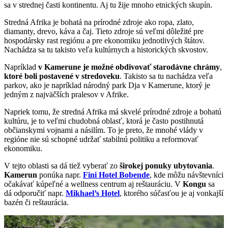
sa v strednej časti kontinentu. Aj tu žije mnoho etnických skupín.
Stredná Afrika je bohatá na prírodné zdroje ako ropa, zlato,
diamanty, drevo, káva a čaj. Tieto zdroje sú veľmi dôležité pre
hospodársky rast regiónu a pre ekonomiku jednotlivých štátov.
Nachádza sa tu takisto veľa kultúrnych a historických skvostov.
Napríklad
v
Kamerune je možné obdivovať starodávne chrámy
,
ktoré boli postavené v stredoveku
. Takisto sa tu nachádza veľa
parkov, ako je napríklad národný park Dja v Kamerune, ktorý je
jedným z najväčších pralesov v Afrike.
Napriek tomu, že stredná Afrika má skvelé prírodné zdroje a bohatú
kultúru, je to veľmi chudobná oblasť, ktorá je často postihnutá
občianskymi vojnami a násilím. To je preto, že mnohé vlády v
regióne nie sú schopné udržať stabilnú politiku a reformovať
ekonomiku.
V tejto oblasti sa dá tiež vyberať zo
širokej ponuky ubytovania
.
Kamerun
ponúka napr.
Fini Hotel Bobende
, kde môžu návštevníci
očakávať kúpeľné a wellness centrum aj reštauráciu. V
Kongu
sa
dá odporučiť napr.
Mikhael’s Hotel
, ktorého súčasťou je aj vonkajší
bazén či reštaurácia.