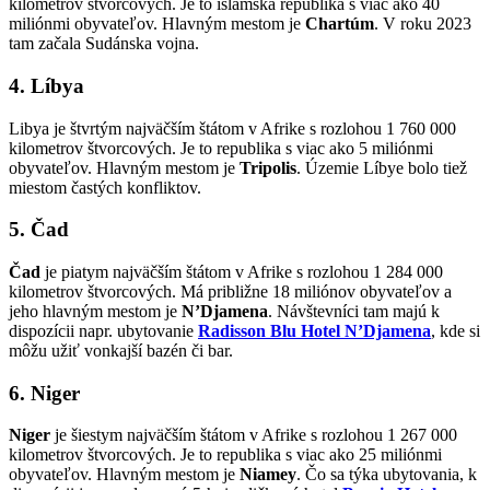
kilometrov štvorcových. Je to islamská republika s viac ako 40
miliónmi obyvateľov. Hlavným mestom je
Chartúm
. V roku 2023
tam začala Sudánska vojna.
4. Líbya
Libya je štvrtým najväčším štátom v Afrike s rozlohou 1 760 000
kilometrov štvorcových. Je to republika s viac ako 5 miliónmi
obyvateľov. Hlavným mestom je
Tripolis
. Územie Líbye bolo tiež
miestom častých konfliktov.
5. Čad
Čad
je piatym najväčším štátom v Afrike s rozlohou 1 284 000
kilometrov štvorcových. Má približne 18 miliónov obyvateľov a
jeho hlavným mestom je
N’Djamena
. Návštevníci tam majú k
dispozícii napr. ubytovanie
Radisson Blu Hotel N’Djamena
, kde si
môžu užiť vonkajší bazén či bar.
6. Niger
Niger
je šiestym najväčším štátom v Afrike s rozlohou 1 267 000
kilometrov štvorcových. Je to republika s viac ako 25 miliónmi
obyvateľov. Hlavným mestom je
Niamey
. Čo sa týka ubytovania, k