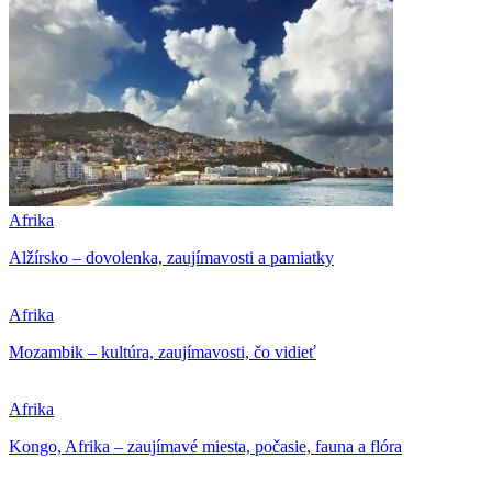
Afrika
Alžírsko – dovolenka, zaujímavosti a pamiatky
Afrika
Mozambik – kultúra, zaujímavosti, čo vidieť
Afrika
Kongo, Afrika – zaujímavé miesta, počasie, fauna a flóra