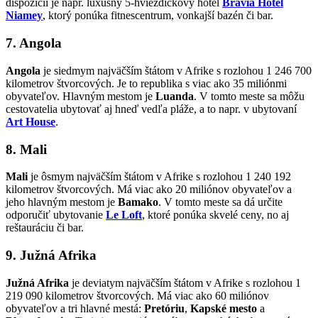
dispozícii je napr. luxusný 5-hviezdičkový hotel
Bravia Hotel
Niamey
, ktorý ponúka fitnescentrum, vonkajší bazén či bar.
7. Angola
Angola
je siedmym najväčším štátom v Afrike s rozlohou 1 246 700
kilometrov štvorcových. Je to republika s viac ako 35 miliónmi
obyvateľov. Hlavným mestom je
Luanda
. V tomto meste sa môžu
cestovatelia ubytovať aj hneď vedľa pláže, a to napr. v ubytovaní
Art House
.
8. Mali
Mali
je ôsmym najväčším štátom v Afrike s rozlohou 1 240 192
kilometrov štvorcových. Má viac ako 20 miliónov obyvateľov a
jeho hlavným mestom je
Bamako
. V tomto meste sa dá určite
odporučiť ubytovanie
Le Loft
, ktoré ponúka skvelé ceny, no aj
reštauráciu či bar.
9. Južná Afrika
Južná Afrika
je deviatym najväčším štátom v Afrike s rozlohou 1
219 090 kilometrov štvorcových. Má viac ako 60 miliónov
obyvateľov a tri hlavné mestá:
Pretóriu
,
Kapské mesto
a