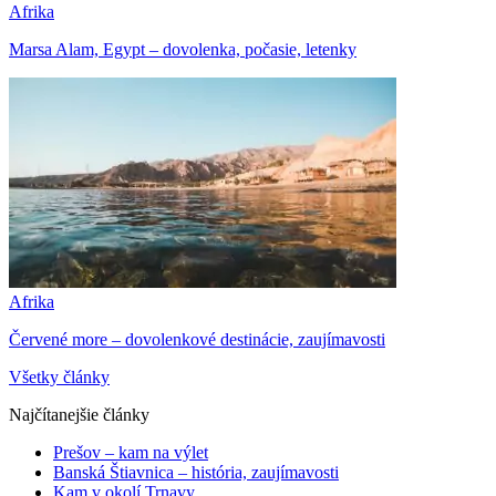
Afrika
Marsa Alam, Egypt – dovolenka, počasie, letenky
Afrika
Červené more – dovolenkové destinácie, zaujímavosti
Všetky články
Najčítanejšie články
Prešov – kam na výlet
Banská Štiavnica – história, zaujímavosti
Kam v okolí Trnavy