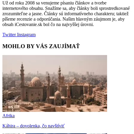
Už od roku 2008 sa venujeme písaniu článkov a tvorbe
internetového obsahu. Snažíme sa, aby články boli sprostredkované
zrozumiteľne a jasne. Články sú informatívneho charakteru; taktiež
píšeme recenzie a odporúčania. Našim hlavným záujmom je, aby
obsah iCestovanie.sk bol čo na najvyššej úrovni.
Twitter
Instagram
MOHLO BY VÁS ZAUJÍMAŤ
Afrika
Káhira – dovolenka, čo navštíviť