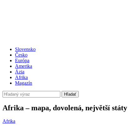
Slovensko
Česko
Európa
Amerika
Ázia
Afrika
Magazín
Hľadať
Afrika – mapa, dovolená, největší státy
Afrika