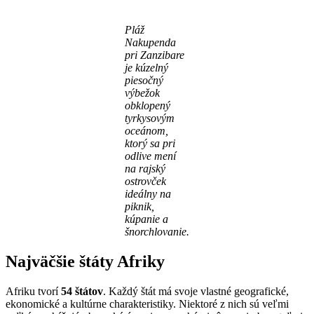
Pláž
Nakupenda
pri Zanzibare
je kúzelný
piesočný
výbežok
obklopený
tyrkysovým
oceánom,
ktorý sa pri
odlive mení
na rajský
ostrovček
ideálny na
piknik,
kúpanie a
šnorchlovanie.
Najväčšie štáty Afriky
Afriku tvorí
54 štátov
. Každý štát má svoje vlastné geografické,
ekonomické a kultúrne charakteristiky. Niektoré z nich sú veľmi