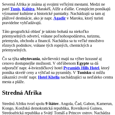
Severná Afrika je známa aj svojimi veľkými mestami. Medzi ne
patrí
Tunis
,
Káhira
, Marakéš, Alžír a ďalšie. Cestujúcim ponúkajú
významné kultúrne a historické pamiatky. Nachádzajú sa tam aj
plážové destinácie, ako je napr.
Agadir
v Maroku, ktorý turisti
pravidelne vyhľadávajú.
Táto geografická oblasť je takisto bohatá na niekoľko
priemyselných odvetví, vrátane poľnohospodárstva, turizmu,
priemyslu, obchodu a financií. Nachádza sa tu veľké množstvo
rôznych podnikov, vrátane tých ropných, chemických a
priemyselných.
Čo sa týka
ubytovania
, návštevníci majú na výber luxusné aj
cenovo dostupnejšie možnosti. V obľúbenom
Egypte
sa dá
odporučiť napr. 4-hviezdičkový hotel
Pyramids Hills Hotel
, ktorý
ponúka skvelé ceny a výhľad na pyramídy. V
Tunisku
si môžu
zákazníci zvoliť napr.
Hotel Khella
nachádzajúci sa neďaleko centra
mesta a pláže.
Stredná Afrika
Strednú Afriku tvorí spolu
9 štátov
. Angola, Čad, Gabon, Kamerun,
Kongo, Konžská demokratická republika, Rovníková Guinea,
Stredoafrická republika a Svätý Tomáš a Princov ostrov. Nachádza