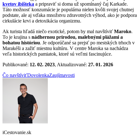
kvetov ibišteka
a pripraviť si doma už spomínaný čaj Karkade.
Táto možnosť konzumácie je populárna nielen kvôli svojej chutnej
podstate, ale aj vďaka množstvu zdravotných výhod, ako je podpora
cirkulácie krvi a detoxikácia organizmu.
Ak turista hľadá niečo exotické, potom by mal navštíviť
Maroko
.
To je krajina s
nádhernou prírodou, malebnými plážami a
bohatou históriou
. Je odporúčané sa prejsť po mestských trhoch v
Marakéši a zažiť miestnu kultúru. V centre Maroka sa nachádza
veľa historických pamiatok, ktoré sú veľmi fascinujúce.
Publikované:
12. 02. 2023
, Aktualizované:
27. 01. 2026
Čo navštíviť
Dovolenka
Zaujímavosti
iCestovanie.sk