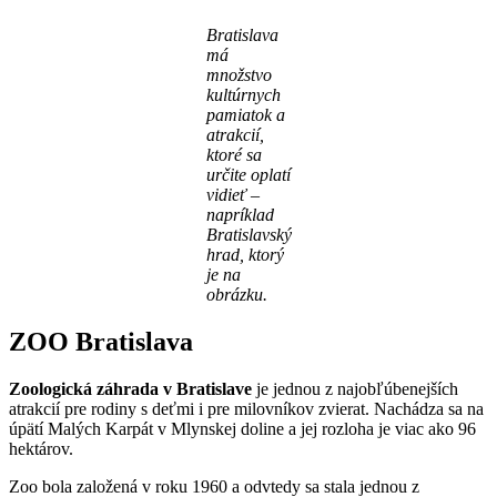
Bratislava
má
množstvo
kultúrnych
pamiatok a
atrakcií,
ktoré sa
určite oplatí
vidieť –
napríklad
Bratislavský
hrad, ktorý
je na
obrázku.
ZOO Bratislava
Zoologická záhrada v Bratislave
je jednou z najobľúbenejších
atrakcií pre rodiny s deťmi i pre milovníkov zvierat. Nachádza sa na
úpätí Malých Karpát v Mlynskej doline a jej rozloha je viac ako 96
hektárov.
Zoo bola založená v roku 1960 a odvtedy sa stala jednou z