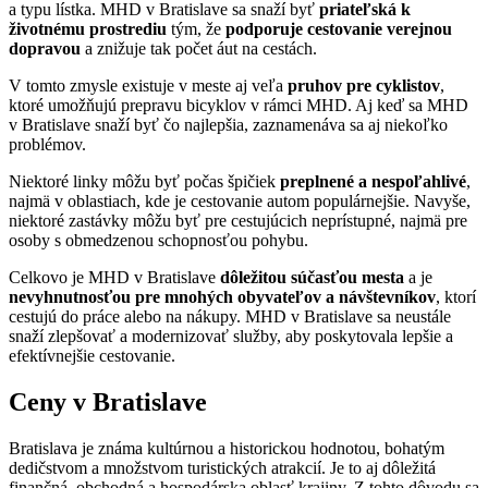
a typu lístka. MHD v Bratislave sa snaží byť
priateľská k
životnému prostrediu
tým, že
podporuje cestovanie verejnou
dopravou
a znižuje tak počet áut na cestách.
V tomto zmysle existuje v meste aj veľa
pruhov pre cyklistov
,
ktoré umožňujú prepravu bicyklov v rámci MHD. Aj keď sa MHD
v Bratislave snaží byť čo najlepšia, zaznamenáva sa aj niekoľko
problémov.
Niektoré linky môžu byť počas špičiek
preplnené a nespoľahlivé
,
najmä v oblastiach, kde je cestovanie autom populárnejšie. Navyše,
niektoré zastávky môžu byť pre cestujúcich neprístupné, najmä pre
osoby s obmedzenou schopnosťou pohybu.
Celkovo je MHD v Bratislave
dôležitou súčasťou mesta
a je
nevyhnutnosťou pre mnohých obyvateľov a návštevníkov
, ktorí
cestujú do práce alebo na nákupy. MHD v Bratislave sa neustále
snaží zlepšovať a modernizovať služby, aby poskytovala lepšie a
efektívnejšie cestovanie.
Ceny v Bratislave
Bratislava je známa kultúrnou a historickou hodnotou, bohatým
dedičstvom a množstvom turistických atrakcií. Je to aj dôležitá
finančná, obchodná a hospodárska oblasť krajiny. Z tohto dôvodu sa