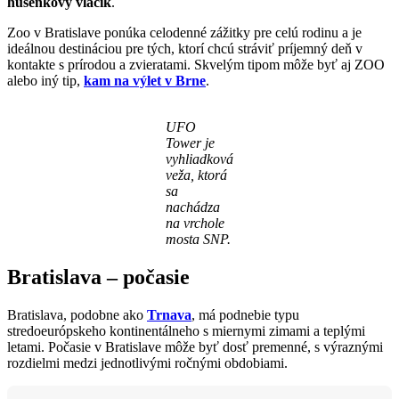
húsenkový vláčik
.
Zoo v Bratislave ponúka celodenné zážitky pre celú rodinu a je
ideálnou destináciou pre tých, ktorí chcú stráviť príjemný deň v
kontakte s prírodou a zvieratami. Skvelým tipom môže byť aj ZOO
alebo iný tip,
kam na výlet v Brne
.
UFO
Tower je
vyhliadková
veža, ktorá
sa
nachádza
na vrchole
mosta SNP.
Bratislava – počasie
Bratislava, podobne ako
Trnava
, má podnebie typu
stredoeurópskeho kontinentálneho s miernymi zimami a teplými
letami. Počasie v Bratislave môže byť dosť premenné, s výraznými
rozdielmi medzi jednotlivými ročnými obdobiami.