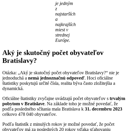
je jedným
z
najstarších
a
najkrajších
miest v
strednej
Európe.
Aký je skutočný počet obyvateľov
Bratislavy?
Otázka: „Aký je skutočný počet obyvateľov Bratislavy?“ nie je
jednoduchá a
nemá jednoznačnú odpoveď
. Hoci oficiálne
štatistiky poskytujú určité čísla, realita býva často zložitejšia a
dynamická.
Oficiálne štatistiky zvyčajne uvádzajú počet obyvateľov s
trvalým
pobytom v Bratislave
. Na základe toho je možné povedať, že
podľa posledného sčítania mala Bratislava k
31. decembru 2023
celkovo 478 040 obyvateľov.
Podľa štatistík z minulých rokov je možné povedať, že počet
obyvateľov má za posledných 20 rokov vďaka sťahovaniu