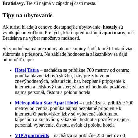
Bratislavy
. Tie sú najmä v západnej časti mesta.
Tipy na ubytovanie
Ak turisti hľadajú cenovo dostupnejšie ubytovanie,
hostely
sú
vynikajúcou voľbou. Pre tých, ktorí uprednostňujú
apartmány
, má
Bratislava na výber množstvo možností.
Sú vhodné najmä pre rodiny alebo skupiny ľudí, ktoré hľadajú viac
súkromia a priestoru. Na základe hodnotenia zákazníkov sa dajú
odporučiť napr.:
Hotel Tatra
– nachádza sa približne 700 metrov od centra;
ponúka hlavne izbovú službu, izby pre zdravotne
znevýhodnených, reštauráciu, bar, bezplatné pripojenie k
internetu a letiskový transfer; zákazníci hodnotia pozitívne
najmä personál, čistotu a polohu hotela
Metropolitan Star Apart Hotel
– nachádza sa približne 700
metrov od centra; ponúka najmä bezplatné pripojenie k
internetu či parkovisko; izby sú vybavené súkromnou
kúpeľňou a kuchyňou; zákazníci hodnotia pozitívne najmä
personál, vybavenie, čistotu, avšak aj polohu hotela
VIP Apartments
– nachádza sa približne 250 metrov od