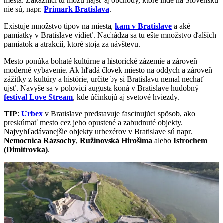
mesta. Zákazníci tu môžu nájsť aj obchody, ktoré inde na Slovensku
nie sú, napr.
Primark Bratislava
.
Existuje množstvo tipov na miesta,
kam v Bratislave
a aké
pamiatky v Bratislave vidieť. Nachádza sa tu ešte množstvo ďalších
pamiatok a atrakcií, ktoré stoja za návštevu.
Mesto ponúka bohaté kultúrne a historické zázemie a zároveň
moderné vybavenie. Ak hľadá človek miesto na oddych a zároveň
zážitky z kultúry a histórie, určite by si Bratislavu nemal nechať
ujsť. Navyše sa v polovici augusta koná v Bratislave hudobný
festival Love Stream
, kde účinkujú aj svetové hviezdy.
TIP
:
Urbex
v Bratislave predstavuje fascinujúci spôsob, ako
preskúmať mesto cez jeho opustené a zabudnuté objekty.
Najvyhľadávanejšie objekty urbexérov v Bratislave sú napr.
Nemocnica Rázsochy
,
Ružinovská Hirošima
alebo
Istrochem
(Dimitrovka)
.