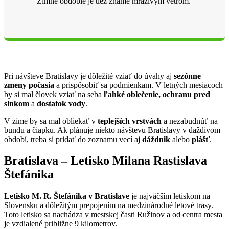
Zimné obdobie je tiež známe mrazivým vetrom.
Pri návšteve Bratislavy je dôležité vziať do úvahy aj
sezónne
zmeny počasia
a prispôsobiť sa podmienkam. V letných mesiacoch
by si mal človek vziať na seba
ľahké oblečenie, ochranu pred
slnkom
a
dostatok vody
.
V zime by sa mal obliekať v
teplejších vrstvách
a nezabudnúť na
bundu a čiapku. Ak plánuje niekto návštevu Bratislavy v daždivom
období, treba si pridať do zoznamu vecí aj
dáždnik
alebo
plášť
.
Bratislava – Letisko Milana Rastislava
Štefánika
Letisko M. R. Štefánika v Bratislave
je najväčším letiskom na
Slovensku a dôležitým prepojením na medzinárodné letové trasy.
Toto letisko sa nachádza v mestskej časti Ružinov a od centra mesta
je vzdialené približne 9 kilometrov.