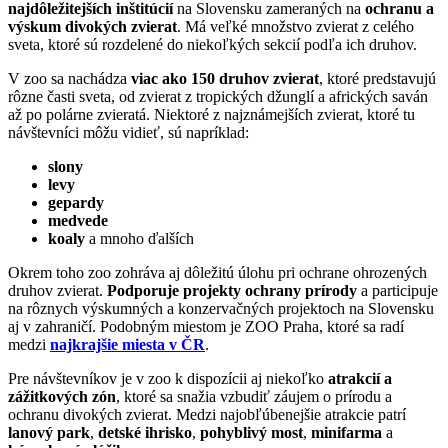
najdôležitejších inštitúcií
na Slovensku zameraných na
ochranu a
výskum divokých zvierat
. Má veľké množstvo zvierat z celého
sveta, ktoré sú rozdelené do niekoľkých sekcií podľa ich druhov.
V zoo sa nachádza
viac ako 150 druhov zvierat
, ktoré predstavujú
rôzne časti sveta, od zvierat z tropických džunglí a afrických saván
až po polárne zvieratá. Niektoré z najznámejších zvierat, ktoré tu
návštevníci môžu vidieť, sú napríklad:
slony
levy
gepardy
medvede
koaly
a mnoho ďalších
Okrem toho zoo zohráva aj dôležitú úlohu pri ochrane ohrozených
druhov zvierat.
Podporuje projekty ochrany prírody
a participuje
na rôznych výskumných a konzervačných projektoch na Slovensku
aj v zahraničí. Podobným miestom je ZOO Praha, ktoré sa radí
medzi
najkrajšie miesta v ČR
.
Pre návštevníkov je v zoo k dispozícii aj niekoľko
atrakcií a
zážitkových zón
, ktoré sa snažia vzbudiť záujem o prírodu a
ochranu divokých zvierat. Medzi najobľúbenejšie atrakcie patrí
lanový park
,
detské ihrisko
,
pohyblivý most
,
minifarma
a