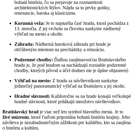
bohatá história, čo sa prejavuje na rozmanitosti
architektonických štýlov. Nájdu sa tu prvky gotiky,
renesancie, baroka aj klasicizmu.
Korunná veža:
Je to najstaršia časť hradu, ktorá pochádza z
13. storočia. Z jej vrcholu sa človeku naskytne nádherný
výhľad na mesto a okolie.
Záhrada:
Nádherná baroková záhrada pri hrade je
obľúbeným miestom na prechádzky a relaxáciu.
Podzemné chodby:
Ďalšou zaujímavosťou Bratislavského
hradu je, že pod hradom sa nachádzajú rozsiahle podzemné
chodby, ktorých pôvod a účel dodnes nie je úplne objasnený.
Výhľad na mesto:
Z hradu sa návštevníkom naskytne
jedinečný panoramatický výhľad na Bratislavu a jej okolie.
Hradné slávnosti:
Každoročne sa na hrade konajú veľkolepé
hradné slávnosti, ktoré prilákajú množstvo návštevníkov.
Bratislavský hrad
je viac než len symbol hlavného mesta. Je to
živé múzeum
, ktoré ľuďom pripomína bohatú históriu krajiny. Jeho
návšteva je nezabudnuteľným zážitkom pre každého, kto sa zaujíma
o históriu a kultúru.