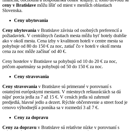
ceny v Bratislave
môžu líšiť od miest v menších oblastiach
Slovenska.
Ceny ubytovania
Ceny ubytovania
v Bratislave závisia od osobných preferencií a
požiadaviek. V centrálnych častiach mesta môžu byť hotely drahšie
ako v okolí mesta. Cena izby v kvalitnom hoteli v centre mesta sa
pohybuje od 80 do 150 € za noc, zatiaľ čo v hoteli v okolí mesta
cena za noc môže začínať od 40 €.
Ceny hostelov v Bratislave sa pohybujú od 10 do 20 € za noc,
pričom apartmány sa pohybujú od 50 do 150 € za noc.
Ceny stravovania
Ceny stravovania
v Bratislave sú primerané v porovnaní s
ostatnými európskymi mestami. V miestnych reštauráciách sa dá
nájsť porcia jedla za 7 až 15 €. V cenách jedla sú zahrnuté
predjedlá, hlavné jedlo a dezert. Rýchle občerstvenie a street food je
cenovo výhodnejší a ponúka sa v rozmedzí 3 až 7 €.
Ceny za dopravu
Ceny za dopravu
v Bratislave sú relatívne nízke v porovnaní s