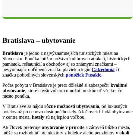
Bratislava – ubytovanie
Bratislava
je jedno z najvýznamnejších turistických miest na
Slovensku. Ponúka totiž množstvo kultúrnych atrakcií, historických
pamiatok, reštaurácií a obchodov aj so známymi značkami –
nevynímajúc obľúbenú značku plaviek a legín
Calzedonia
či
značku pohodlných slovenských
ponožiek Fusakle
.
Počas pobytu v Bratislave je preto dôležité si zabezpečiť
kvalitné
ubytovanie
, ktoré návštevníkom umožní preskúmať všetko, čo
mesto ponúka.
V Bratislave sa nájdu
rôzne možnosti ubytovania
, od luxusných
hotelov až po cenovo dostupné hostely. Ak človek hľadá ubytovanie
v centre mesta,
hotely
sú najlepšou voľbou.
Ak človek preferuje
ubytovanie v prírode
a zároveň blízko mesta,
môže sa rozhodnúť pre niektorý z hotelov alebo penziónov
v okolí