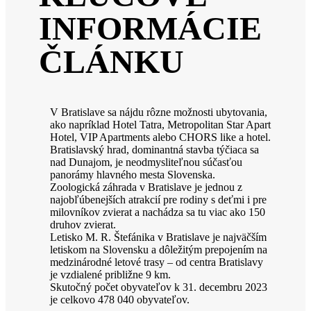
INFORMÁCIE
ČLÁNKU
V Bratislave sa nájdu rôzne možnosti ubytovania,
ako napríklad Hotel Tatra, Metropolitan Star Apart
Hotel, VIP Apartments alebo CHORS like a hotel.
Bratislavský hrad, dominantná stavba týčiaca sa
nad Dunajom, je neodmysliteľnou súčasťou
panorámy hlavného mesta Slovenska.
Zoologická záhrada v Bratislave je jednou z
najobľúbenejších atrakcií pre rodiny s deťmi i pre
milovníkov zvierat a nachádza sa tu viac ako 150
druhov zvierat.
Letisko M. R. Štefánika v Bratislave je najväčším
letiskom na Slovensku a dôležitým prepojením na
medzinárodné letové trasy – od centra Bratislavy
je vzdialené približne 9 km.
Skutočný počet obyvateľov k 31. decembru 2023
je celkovo 478 040 obyvateľov.