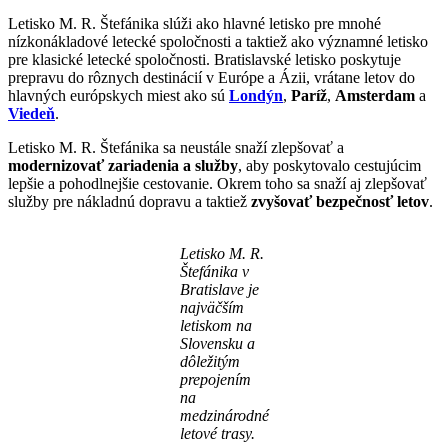
Letisko M. R. Štefánika slúži ako hlavné letisko pre mnohé
nízkonákladové letecké spoločnosti a taktiež ako významné letisko
pre klasické letecké spoločnosti. Bratislavské letisko poskytuje
prepravu do rôznych destinácií v Európe a Ázii, vrátane letov do
hlavných európskych miest ako sú
Londýn
,
Paríž
,
Amsterdam
a
Viedeň
.
Letisko M. R. Štefánika sa neustále snaží zlepšovať a
modernizovať zariadenia a služby
, aby poskytovalo cestujúcim
lepšie a pohodlnejšie cestovanie. Okrem toho sa snaží aj zlepšovať
služby pre nákladnú dopravu a taktiež
zvyšovať bezpečnosť letov
.
Letisko M. R.
Štefánika v
Bratislave je
najväčším
letiskom na
Slovensku a
dôležitým
prepojením
na
medzinárodné
letové trasy.