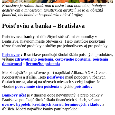
Bratislava je známa kultúrnou a historickou hodnotou, bohatým
dedičstvom a množstvom turistických atrakcií. Je to aj dôležitá
finančná, obchodná a hospodárska oblasť krajiny.
Poisťovňa a banka – Bratislava
Poisťovne a banky
sú dôležitými súčasťami ekonomiky v
Bratislave, hlavnom meste Slovenska. Tieto inštitúcie poskytujú
rôzne finančné produkty a služby pre jednotlivcov aj pre podniky.
Poisťovne
v Bratislave
ponúkajú širokú škálu poistných produktov,
vrátane
zdravotného poistenia
,
cestovného poistenia
,
poistenia
domácnosti
a
firemného poistenia
.
Medzi najväčšie poisťovne patrí napríklad Allianz, AXA, Generali,
Kooperativa a ďalšie. Tieto
poisťovne
majú pobočky v rôznych
častiach mesta, ako aj na rôznych miestach v celej krajine. Je
vhodné
porovnanie cien poistenia
u týchto
poistníkov
.
Bankový účet
je v dnešnej dobe nevyhnutný, a preto banky v
Bratislave ponúkajú širokú škálu finančných služieb, vrátane
úverov
,
hypoték
,
kreditných kariet
,
termínových vkladov
a
ďalších. Medzi najväčšie banky patrí napríklad: