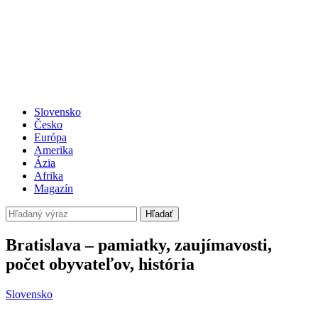
Slovensko
Česko
Európa
Amerika
Ázia
Afrika
Magazín
Hľadať
Bratislava – pamiatky, zaujímavosti,
počet obyvateľov, história
Slovensko