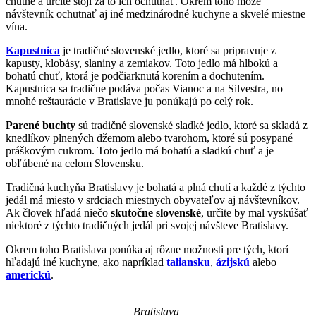
chutné a určite stojí za to ich ochutnať. Okrem toho môže
návštevník ochutnať aj iné medzinárodné kuchyne a skvelé miestne
vína.
Kapustnica
je tradičné slovenské jedlo, ktoré sa pripravuje z
kapusty, klobásy, slaniny a zemiakov. Toto jedlo má hlbokú a
bohatú chuť, ktorá je podčiarknutá korením a dochutením.
Kapustnica sa tradične podáva počas Vianoc a na Silvestra, no
mnohé reštaurácie v Bratislave ju ponúkajú po celý rok.
Parené buchty
sú tradičné slovenské sladké jedlo, ktoré sa skladá z
knedlíkov plnených džemom alebo tvarohom, ktoré sú posypané
práškovým cukrom. Toto jedlo má bohatú a sladkú chuť a je
obľúbené na celom Slovensku.
Tradičná kuchyňa Bratislavy je bohatá a plná chutí a každé z týchto
jedál má miesto v srdciach miestnych obyvateľov aj návštevníkov.
Ak človek hľadá niečo
skutočne slovenské
, určite by mal vyskúšať
niektoré z týchto tradičných jedál pri svojej návšteve Bratislavy.
Okrem toho Bratislava ponúka aj rôzne možnosti pre tých, ktorí
hľadajú iné kuchyne, ako napríklad
taliansku
,
ázijskú
alebo
americkú
.
Bratislava