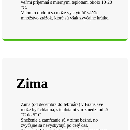
veľmi príjemná s miernymi teplotami okolo 10-20
°C.
V tomto období sa môže vyskytnúť väčšie
množstvo zrážok, ktoré sú však zvyčajne krátke.
Zima
Zima (od decembra do februára) v Bratislave
môže byť chladná, s teplotami v rozmedzí od -5
°C do 5° C.
Sneženie a zamŕzanie sú v zime bežné, no
zvyčajne sa nevyskytujú po celý čas.