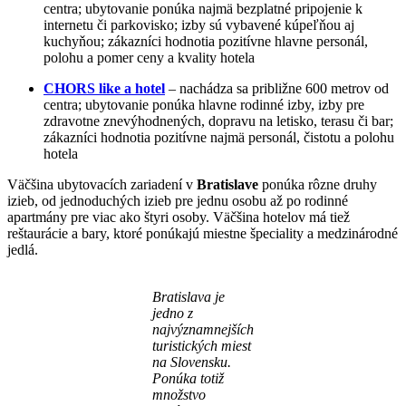
centra; ubytovanie ponúka najmä bezplatné pripojenie k
internetu či parkovisko; izby sú vybavené kúpeľňou aj
kuchyňou; zákazníci hodnotia pozitívne hlavne personál,
polohu a pomer ceny a kvality hotela
CHORS like a hotel
– nachádza sa približne 600 metrov od
centra; ubytovanie ponúka hlavne rodinné izby, izby pre
zdravotne znevýhodnených, dopravu na letisko, terasu či bar;
zákazníci hodnotia pozitívne najmä personál, čistotu a polohu
hotela
Väčšina ubytovacích zariadení v
Bratislave
ponúka rôzne druhy
izieb, od jednoduchých izieb pre jednu osobu až po rodinné
apartmány pre viac ako štyri osoby. Väčšina hotelov má tiež
reštaurácie a bary, ktoré ponúkajú miestne špeciality a medzinárodné
jedlá.
Bratislava je
jedno z
najvýznamnejších
turistických miest
na Slovensku.
Ponúka totiž
množstvo