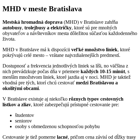
MHD v meste Bratislava
Mestská hromadná doprava
(MHD) v Bratislave zahŕňa
autobusy
,
trolejbusy a električky
, ktoré sú pre mnohých
obyvateľov a návštevníkov mesta dôležitou súčasťou každodenného
života.
MHD v Bratislave má k dispozícii
veľké množstvo liniek
, ktoré
pokrývajú celé mesto – vrátane najvzdialenejších predmestí.
Dostupnosť a frekvencia jednotlivých liniek sa líši, no väčšina z
nich prevádzkuje počas dňa v priemere
každých 10-15 minút
, s
menším množstvom liniek, ktoré jazdia aj v noci. MHD je taktiež
vhodná pre tých, ktorí chcú cestovať
medzi Bratislavou a
okolitými obcami
.
V Bratislave existuje aj niekoľko
rôznych typov cestovných
lístkov a zliav
, ktoré zabezpečujú prístupné cestovanie pre:
študentov
seniorov
osoby s obmedzenou schopnosťou pohybu
Cestovanie je tiež pomerne
lacné
, pričom cena závisí od dĺžky trasy