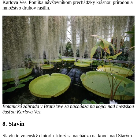
Karlova Ves. Ponúka návštevníkom prechádzky krásnou prírodou a
množstvo druhov rastlín.
Botanická záhrada v Bratislave sa nachádza na kopci nad mestskou
časťou Karlova Ves.
8. Slavín
Slavín je vojenský cintorín, ktorý sa nachádza na kopci nad Starým