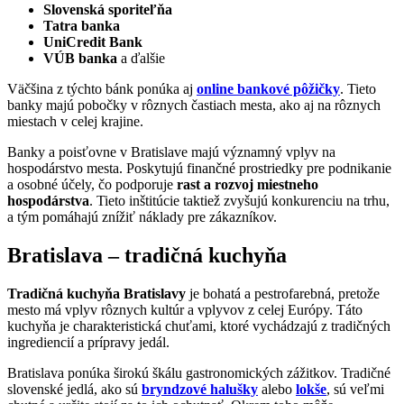
Slovenská sporiteľňa
Tatra banka
UniCredit Bank
VÚB banka
a ďalšie
Väčšina z týchto bánk ponúka aj
online bankové pôžičky
. Tieto
banky majú pobočky v rôznych častiach mesta, ako aj na rôznych
miestach v celej krajine.
Banky a poisťovne v Bratislave majú významný vplyv na
hospodárstvo mesta. Poskytujú finančné prostriedky pre podnikanie
a osobné účely, čo podporuje
rast a rozvoj miestneho
hospodárstva
. Tieto inštitúcie taktiež zvyšujú konkurenciu na trhu,
a tým pomáhajú znížiť náklady pre zákazníkov.
Bratislava – tradičná kuchyňa
Tradičná kuchyňa Bratislavy
je bohatá a pestrofarebná, pretože
mesto má vplyv rôznych kultúr a vplyvov z celej Európy. Táto
kuchyňa je charakteristická chuťami, ktoré vychádzajú z tradičných
ingrediencií a prípravy jedál.
Bratislava ponúka širokú škálu gastronomických zážitkov. Tradičné
slovenské jedlá, ako sú
bryndzové halušky
alebo
lokše
, sú veľmi