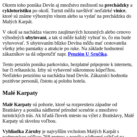
Okrem toho ponúka Devín aj množstvo možností na
prechádzky
a
cykloturistiku
po okolí. Turisti môžu navštíviť neďaleké
vinice
,
ktoré sú známe výborným vínom alebo sa vydať na prechádzku do
Malých Karpát.
V okolí sa nachádza viacero zaujímavých luxusných alebo cenovo
výhodných
ubytovaní
, a tak si môže každý vybrať to, čo mu bude
vyhovovať. S ubytovaním blízko Devína môžu mať cestovatelia
všetky jeho pamiatky a atrakcie po ruke. Na základe hodnotení
zákazníkov sa dá odporučiť napr.
Penzión U Srnčíka
.
Tento penzión ponúka parkovisko, bezplatné pripojenie k internetu,
bar či reštauráciu. Izby sú vybavené súkromnou kúpeľňou.
Neďaleko penziónu sa nachádza hrad Devín. Zákazníci hodnotia
pozitívne personál, čistotu aj polohu hotela.
Malé Karpaty
Malé Karpaty
sú pohorie, ktoré sa rozprestiera západne od
Bratislavy a ponúka nádherné prírodné scenérie a množstvo
turistických trás. Ak hľadá človek miesto na výlet z Bratislavy, Malé
Karpaty sú skvelou voľbou.
Vyhliadka Záruby
je najvyšším vrcholom Malých Karpát s
nadmorskou výškou 768 metrov a ponúka nádherný výhľad na