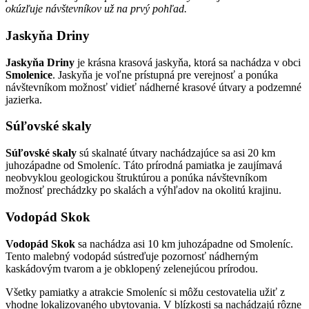
okúzľuje návštevníkov už na prvý pohľad.
Jaskyňa Driny
Jaskyňa Driny
je krásna krasová jaskyňa, ktorá sa nachádza v obci
Smolenice
. Jaskyňa je voľne prístupná pre verejnosť a ponúka
návštevníkom možnosť vidieť nádherné krasové útvary a podzemné
jazierka.
Súľovské skaly
Súľovské skaly
sú skalnaté útvary nachádzajúce sa asi 20 km
juhozápadne od Smoleníc. Táto prírodná pamiatka je zaujímavá
neobvyklou geologickou štruktúrou a ponúka návštevníkom
možnosť prechádzky po skalách a výhľadov na okolitú krajinu.
Vodopád Skok
Vodopád Skok
sa nachádza asi 10 km juhozápadne od Smoleníc.
Tento malebný vodopád sústreďuje pozornosť nádherným
kaskádovým tvarom a je obklopený zelenejúcou prírodou.
Všetky pamiatky a atrakcie Smoleníc si môžu cestovatelia užiť z
vhodne lokalizovaného ubytovania. V blízkosti sa nachádzajú rôzne