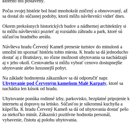
ktorého bol postavený.
Počas svojej histórie bol hrad mnohokrát zničený a obnovovaný, až
sa dostal do súčasnej podoby, ktorú môžu návštevníci vidieť dnes.
Okrem prekrásnych historických budov a nádhernej architektúry si
tu môžu návštevníci pozrieť aj rozsiahlu záhradu a park, ktoré sú
súčasťou hradného areálu.
Návšteva hradu Červený Kameň prenesie turistov do minulosti a
umožní im spoznať históriu tohto miesta. K hradu sa dá jednoducho
dostať aj z Bratislavy, no rôzne možnosti ubytovania sa nachádzajú
aj v jeho okolí. Cestovatelia si môžu vybrať cenovo dostupnejšie
ubytovanie alebo luxusnejší pobyt.
Na základe hodnotenia zákazníkov sa dá odporučiť napr.
Ubytovanie pod Červeným kameňom Malé Karpaty
, ktoré sa
nachádza len kúsok od hradu.
Ubytovanie ponúka rodinné izby, parkovisko, bezplatné pripojenie k
internetu aj dopravu na letisko. Súčasťou je súkromná kuchyňa a
kúpeľňa. K hradu Červený Kameň sa dá od ubytovania dostať pešo
za niekoľko minút. Zákazníci pozitívne hodnotia personál,
vybavenie, čistotu aj polohu ubytovania.