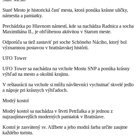
Staré Mesto je historická časť mesta, ktorá ponúka krásne uličky,
námestia a pamiatky.
Prechádzka po Hlavnom námestí, kde sa nachádza Radnica a socha
Maximiliána II., je obľúbenou aktivitou v Starom meste.
Odporúča sa tiež zastaviť pri soche Schöneho Náciho, ktorý bol
významnou postavou v bratislavskej histórii.
UFO Tower
UFO Tower sa nachádza na vrchole Mostu SNP a ponúka krásny
výhľad na mesto a okolitú krajinu.
V reštaurácii na vrchole si môžu návštevníci vychutnať skvelé jedlo
a nápoje pri krásnych výhľadoch.
Modrý kostol
Modrý kostol sa nachádza v štvrti Petržalka a je jednou z
najzaujímavejších moderných pamiatok v Bratislave.
Kostol je zasvätený sv. Alžbete a jeho modrá farba určite zaujme
každého turistu.