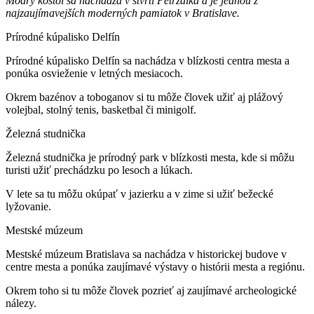
Modrý kostol sa nachádza v štvrti Petržalka a je jednou z
najzaujímavejších moderných pamiatok v Bratislave.
Prírodné kúpalisko Delfín
Prírodné kúpalisko Delfín sa nachádza v blízkosti centra mesta a
ponúka osvieženie v letných mesiacoch.
Okrem bazénov a toboganov si tu môže človek užiť aj plážový
volejbal, stolný tenis, basketbal či minigolf.
Železná studnička
Železná studnička je prírodný park v blízkosti mesta, kde si môžu
turisti užiť prechádzku po lesoch a lúkach.
V lete sa tu môžu okúpať v jazierku a v zime si užiť bežecké
lyžovanie.
Mestské múzeum
Mestské múzeum Bratislava sa nachádza v historickej budove v
centre mesta a ponúka zaujímavé výstavy o histórii mesta a regiónu.
Okrem toho si tu môže človek pozrieť aj zaujímavé archeologické
nálezy.