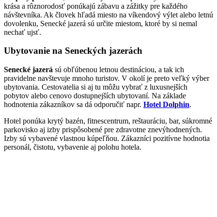
krása a rôznorodosť ponúkajú zábavu a zážitky pre každého
návštevníka. Ak človek hľadá miesto na víkendový výlet alebo letnú
dovolenku, Senecké jazerá sú určite miestom, ktoré by si nemal
nechať ujsť.
Ubytovanie na Seneckých jazerách
Senecké jazerá
sú obľúbenou letnou destináciou, a tak ich
pravidelne navštevuje mnoho turistov. V okolí je preto veľký výber
ubytovania. Cestovatelia si aj tu môžu vybrať z luxusnejších
pobytov alebo cenovo dostupnejších ubytovaní. Na základe
hodnotenia zákazníkov sa dá odporučiť napr.
Hotel Dolphin
.
Hotel ponúka krytý bazén, fitnescentrum, reštauráciu, bar, súkromné
parkovisko aj izby prispôsobené pre zdravotne znevýhodnených.
Izby sú vybavené vlastnou kúpeľňou. Zákazníci pozitívne hodnotia
personál, čistotu, vybavenie aj polohu hotela.