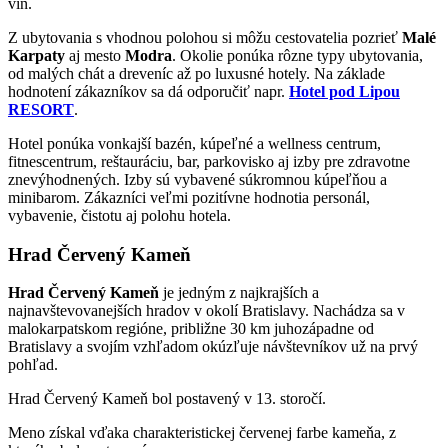
vín.
Z ubytovania s vhodnou polohou si môžu cestovatelia pozrieť
Malé
Karpaty
aj mesto
Modra
. Okolie ponúka rôzne typy ubytovania,
od malých chát a dreveníc až po luxusné hotely. Na základe
hodnotení zákazníkov sa dá odporučiť napr.
Hotel pod Lipou
RESORT
.
Hotel ponúka vonkajší bazén, kúpeľné a wellness centrum,
fitnescentrum, reštauráciu, bar, parkovisko aj izby pre zdravotne
znevýhodnených. Izby sú vybavené súkromnou kúpeľňou a
minibarom. Zákazníci veľmi pozitívne hodnotia personál,
vybavenie, čistotu aj polohu hotela.
Hrad Červený Kameň
Hrad Červený Kameň
je jedným z najkrajších a
najnavštevovanejších hradov v okolí Bratislavy. Nachádza sa v
malokarpatskom regióne, približne 30 km juhozápadne od
Bratislavy a svojím vzhľadom okúzľuje návštevníkov už na prvý
pohľad.
Hrad Červený Kameň bol postavený v 13. storočí.
Meno získal vďaka charakteristickej červenej farbe kameňa, z