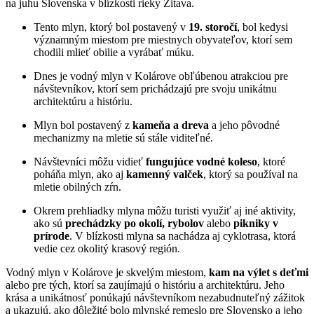
na juhu Slovenska v blízkosti rieky Žitava.
Tento mlyn, ktorý bol postavený v
19. storočí
, bol kedysi
významným miestom pre miestnych obyvateľov, ktorí sem
chodili mlieť obilie a vyrábať múku.
Dnes je vodný mlyn v Kolárove obľúbenou atrakciou pre
návštevníkov, ktorí sem prichádzajú pre svoju unikátnu
architektúru a históriu.
Mlyn bol postavený z
kameňa a dreva
a jeho pôvodné
mechanizmy na mletie sú stále viditeľné.
Návštevníci môžu vidieť
fungujúce vodné koleso
, ktoré
poháňa mlyn, ako aj
kamenný valček
, ktorý sa používal na
mletie obilných zŕn.
Okrem prehliadky mlyna môžu turisti využiť aj iné aktivity,
ako sú
prechádzky po okolí, rybolov
alebo
pikniky v
prírode
. V blízkosti mlyna sa nachádza aj cyklotrasa, ktorá
vedie cez okolitý krasový región.
Vodný mlyn v Kolárove je skvelým miestom,
kam na výlet s deťmi
alebo pre tých, ktorí sa zaujímajú o históriu a architektúru. Jeho
krása a unikátnosť ponúkajú návštevníkom nezabudnuteľný zážitok
a ukazujú, ako dôležité bolo mlynské remeslo pre Slovensko a jeho