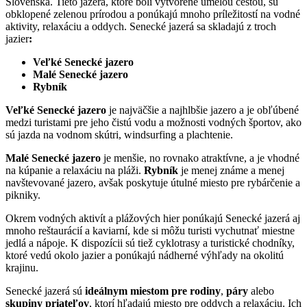
Slovenska. Tieto jazerá, ktoré boli vytvorené umelou cestou, sú
obklopené zelenou prírodou a ponúkajú mnoho príležitostí na vodné
aktivity, relaxáciu a oddych. Senecké jazerá sa skladajú z troch
jazier
:
Veľké Senecké jazero
Malé Senecké jazero
Rybník
Veľké Senecké jazero
je najväčšie a najhlbšie jazero a je obľúbené
medzi turistami pre jeho čistú vodu a možnosti vodných športov, ako
sú jazda na vodnom skútri, windsurfing a plachtenie.
Malé Senecké jazero
je menšie, no rovnako atraktívne, a je vhodné
na kúpanie a relaxáciu na pláži.
Rybník
je menej známe a menej
navštevované jazero, avšak poskytuje útulné miesto pre rybárčenie a
pikniky.
Okrem vodných aktivít a plážových hier ponúkajú Senecké jazerá aj
mnoho reštaurácií a kaviarní, kde si môžu turisti vychutnať miestne
jedlá a nápoje. K dispozícii sú tiež cyklotrasy a turistické chodníky,
ktoré vedú okolo jazier a ponúkajú nádherné výhľady na okolitú
krajinu.
Senecké jazerá sú
ideálnym miestom pre rodiny
,
páry
alebo
skupiny priateľov
, ktorí hľadajú miesto pre oddych a relaxáciu. Ich