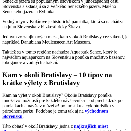
Senecké jazerá sú populárnym letoviskom v juhozápadnej časti
Slovenska a skladajú sa z Veľkého Seneckého jazera, Malého
Seneckého jazera a Rybníka.
Vodný mlyn v Kolárove je historická pamiatka, ktorá sa nachádza
na juhu Slovenska v blízkosti rieky Žitava.
Jedným zo zaujímavých miest, kam v okolí Bratislavy cez víkend, je
napríklad Danubiana Meulensteen Art Museum.
Taktiež sa v tomto regióne nachádza Aquapark Senec, ktorý je
najväčším aquaparkom na Slovensku a ponúka množstvo bazénov,
toboganov a vodných atrakcií.
Kam v okolí Bratislavy – 10 tipov na
krátke výlety z Bratislavy
Kam na výlet v okolí Bratislavy? Okolie Bratislavy ponúka
množstvo možností pre každého návštevníka – od prechádzok po
pamiatkach a návštev múzeí až po turistiku a cykloturistiku v
prírodnom parku. Podobne je tomu tak aj na
východnom
Slovensku
.
Táto oblasť v okolí Bratislavy, jedna z
najkrajších miest