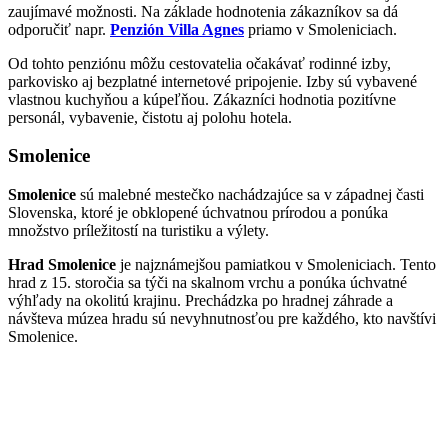
zaujímavé možnosti. Na základe hodnotenia zákazníkov sa dá
odporučiť napr.
Penzión Villa Agnes
priamo v Smoleniciach.
Od tohto penziónu môžu cestovatelia očakávať rodinné izby,
parkovisko aj bezplatné internetové pripojenie. Izby sú vybavené
vlastnou kuchyňou a kúpeľňou. Zákazníci hodnotia pozitívne
personál, vybavenie, čistotu aj polohu hotela.
Smolenice
Smolenice
sú malebné mestečko nachádzajúce sa v západnej časti
Slovenska, ktoré je obklopené úchvatnou prírodou a ponúka
množstvo príležitostí na turistiku a výlety.
Hrad Smolenice
je najznámejšou pamiatkou v Smoleniciach. Tento
hrad z 15. storočia sa týči na skalnom vrchu a ponúka úchvatné
výhľady na okolitú krajinu. Prechádzka po hradnej záhrade a
návšteva múzea hradu sú nevyhnutnosťou pre každého, kto navštívi
Smolenice.