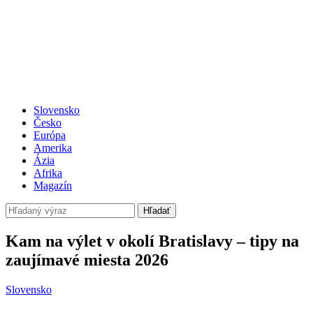
Slovensko
Česko
Európa
Amerika
Ázia
Afrika
Magazín
Hľadať
Kam na výlet v okolí Bratislavy – tipy na
zaujímavé miesta 2026
Slovensko