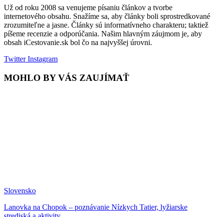
Už od roku 2008 sa venujeme písaniu článkov a tvorbe
internetového obsahu. Snažíme sa, aby články boli sprostredkované
zrozumiteľne a jasne. Články sú informatívneho charakteru; taktiež
píšeme recenzie a odporúčania. Našim hlavným záujmom je, aby
obsah iCestovanie.sk bol čo na najvyššej úrovni.
Twitter
Instagram
MOHLO BY VÁS ZAUJÍMAŤ
Slovensko
Lanovka na Chopok – poznávanie Nízkych Tatier, lyžiarske
strediská a aktivity