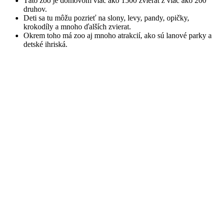
Táto zoo je domovom viac ako 1500 zvierat z viac ako 200
druhov.
Deti sa tu môžu pozrieť na slony, levy, pandy, opičky,
krokodíly a mnoho ďalších zvierat.
Okrem toho má zoo aj mnoho atrakcií, ako sú lanové parky a
detské ihriská.