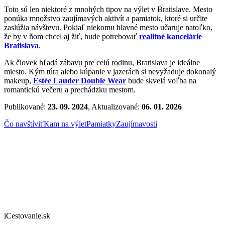
Toto sú len niektoré z mnohých tipov na výlet v Bratislave. Mesto
ponúka množstvo zaujímavých aktivít a pamiatok, ktoré si určite
zaslúžia návštevu. Pokiaľ niekomu hlavné mesto učaruje natoľko,
že by v ňom chcel aj žiť, bude potrebovať
realitné kancelárie
Bratislava
.
Ak človek hľadá zábavu pre celú rodinu, Bratislava je ideálne
miesto. Kým túra alebo kúpanie v jazerách si nevyžaduje dokonalý
makeup,
Estée Lauder Double Wear
bude skvelá voľba na
romantickú večeru a prechádzku mestom.
Publikované:
23. 09. 2024
, Aktualizované:
06. 01. 2026
Čo navštíviť
Kam na výlet
Pamiatky
Zaujímavosti
iCestovanie.sk