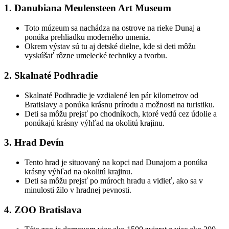
1. Danubiana Meulensteen Art Museum
Toto múzeum sa nachádza na ostrove na rieke Dunaj a
ponúka prehliadku moderného umenia.
Okrem výstav sú tu aj detské dielne, kde si deti môžu
vyskúšať rôzne umelecké techniky a tvorbu.
2. Skalnaté Podhradie
Skalnaté Podhradie je vzdialené len pár kilometrov od
Bratislavy a ponúka krásnu prírodu a možnosti na turistiku.
Deti sa môžu prejsť po chodníkoch, ktoré vedú cez údolie a
ponúkajú krásny výhľad na okolitú krajinu.
3. Hrad Devín
Tento hrad je situovaný na kopci nad Dunajom a ponúka
krásny výhľad na okolitú krajinu.
Deti sa môžu prejsť po múroch hradu a vidieť, ako sa v
minulosti žilo v hradnej pevnosti.
4. ZOO Bratislava