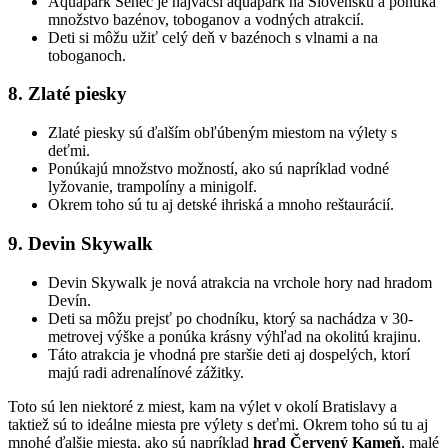
Aquapark Senec je najväčší aquapark na Slovensku a ponúka
množstvo bazénov, toboganov a vodných atrakcií.
Deti si môžu užiť celý deň v bazénoch s vlnami a na
toboganoch.
8. Zlaté piesky
Zlaté piesky sú ďalším obľúbeným miestom na výlety s
deťmi.
Ponúkajú množstvo možností, ako sú napríklad vodné
lyžovanie, trampolíny a minigolf.
Okrem toho sú tu aj detské ihriská a mnoho reštaurácií.
9. Devin Skywalk
Devin Skywalk je nová atrakcia na vrchole hory nad hradom
Devín.
Deti sa môžu prejsť po chodníku, ktorý sa nachádza v 30-
metrovej výške a ponúka krásny výhľad na okolitú krajinu.
Táto atrakcia je vhodná pre staršie deti aj dospelých, ktorí
majú radi adrenalínové zážitky.
Toto sú len niektoré z miest, kam na výlet v okolí Bratislavy a
taktiež sú to ideálne miesta pre výlety s deťmi. Okrem toho sú tu aj
mnohé ďalšie miesta, ako sú napríklad
hrad Červený Kameň
, malé