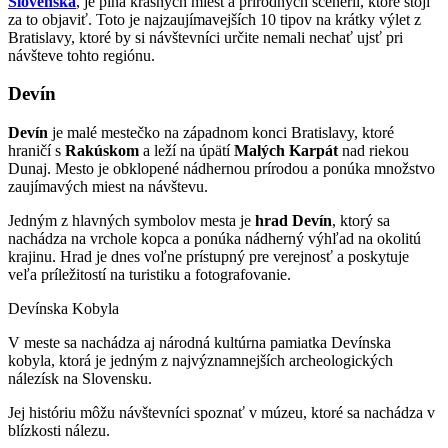
Slovenska
, je plná krásnych miest a prírodných scenérií, ktoré stojí
za to objaviť. Toto je najzaujímavejších 10 tipov na krátky výlet z
Bratislavy, ktoré by si návštevníci určite nemali nechať ujsť pri
návšteve tohto regiónu.
Devín
Devín
je malé mestečko na západnom konci Bratislavy, ktoré
hraničí s
Rakúskom
a leží na úpätí
Malých Karpát
nad riekou
Dunaj. Mesto je obklopené nádhernou prírodou a ponúka množstvo
zaujímavých miest na návštevu.
Jedným z hlavných symbolov mesta je
hrad Devín
, ktorý sa
nachádza na vrchole kopca a ponúka nádherný výhľad na okolitú
krajinu. Hrad je dnes voľne prístupný pre verejnosť a poskytuje
veľa príležitostí na turistiku a fotografovanie.
Devínska Kobyla
V meste sa nachádza aj národná kultúrna pamiatka Devínska
kobyla, ktorá je jedným z najvýznamnejších archeologických
nálezísk na Slovensku.
Jej históriu môžu návštevníci spoznať v múzeu, ktoré sa nachádza v
blízkosti nálezu.