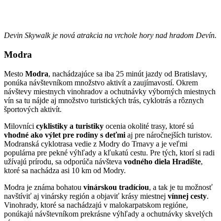
Devin Skywalk je nová atrakcia na vrchole hory nad hradom Devín.
Modra
Mesto
Modra
, nachádzajúce sa iba 25 minút jazdy od Bratislavy,
ponúka návštevníkom množstvo aktivít a zaujímavostí. Okrem
návštevy miestnych vinohradov a ochutnávky výborných miestnych
vín sa tu nájde aj množstvo turistických trás, cyklotrás a rôznych
športových aktivít.
Milovníci
cyklistiky a turistiky
ocenia okolité trasy, ktoré sú
vhodné ako výlet pre rodiny s deťmi
aj pre náročnejších turistov.
Modranská cyklotrasa vedie z Modry do Trnavy a je veľmi
populárna pre pekné výhľady a kľukatú cestu. Pre tých, ktorí si radi
užívajú prírodu, sa odporúča návšteva
vodného diela Hradište
,
ktoré sa nachádza asi 10 km od Modry.
Modra je známa bohatou
vinárskou tradíciou
, a tak je tu možnosť
navštíviť aj vinársky región a objaviť krásy miestnej
vínnej cesty
.
Vinohrady, ktoré sa nachádzajú v malokarpatskom regióne,
ponúkajú návštevníkom prekrásne výhľady a ochutnávky skvelých