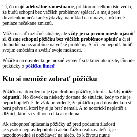
Tí, čo majú
adekvátne zamestnanie
, pri ktorom celkom iste vedia,
že budú schopní bez väčších problémov splácať, a majú pred
dovolenkou nečakané výdavky, napríklad na opravy, a ušetrené
peniaze nečakane zmiznú.
Môžu nastať rozličné situácie, ale
vždy je na prvom mieste ujasniť
si, či sme schopní pôžičku bez väčších problémov splatiť
a či si
do budúcna nezarobíme na veľké problémy. Stačí len nepodľahnúť
svojim emóciám a zvážiť svoje možnosti.
Pôžičku na dovolenku je možné vybaviť si takmer okamžite, čím ide
prakticky o
pôžičku ihneď
.
Kto si nemôže zobrať pôžičku
Pôžička na dovolenku je tým druhom pôžičky, ktorú si každý
môže
odpustiť
. No človek sa niekedy dostane do situácie, kedy to nie je
nepochopiteľné. Je však potvrdené, že pôžičku pred dovolenkou si
berú práve tí, ktorí by si ju brať nemali. A to notorickí neplatiči a
dlžníci, ktorí sa v dlhoch cítia ako doma.
Ak schopnosť splácania pôžičky už pred podaním žiadosti
je vysoko nepravdepodobná alebo ťažko realizovateľná, je
nezodpovedné si požičiavať na niečo, čo k životu nutne