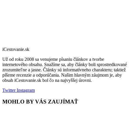
iCestovanie.sk
Už od roku 2008 sa venujeme písaniu článkov a tvorbe
internetového obsahu. Snažíme sa, aby články boli sprostredkované
zrozumiteľne a jasne. Články sú informatívneho charakteru; taktiež
píšeme recenzie a odporúčania. Našim hlavným záujmom je, aby
obsah iCestovanie.sk bol čo na najvyššej úrovni.
Twitter
Instagram
MOHLO BY VÁS ZAUJÍMAŤ