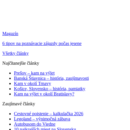
Magazín
6 tipov na poznávacie zájazdy počas jesene
Všetky články
Najčítanejšie články
Prešov – kam na výlet
Banská Štiavnica – história, zaujímavosti
Kam v okolí Trnavy
Košice, Slovensko – história, pamiatky
Kam na výlet v okolí Bratislavy?
Zaujímavé články
Cestovné poistenie – kalkulačka 2026
Legoland – výnimočná zábava
Autobusom do Viedne
10 najkrajších miest na Slovensku