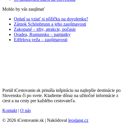
Mohlo by vás zaujímať
Oplatí sa vziať si pôžičku na dovolenku?
Zámok Schönbrunn a jeho zaujímavosti
Zakopané – trhy, atrakcie, počasie
Oradea, Rumunsko – pamiatky
Eiffelova veža – zaujímavosti
Portál iCestovanie.sk prináša inšpiráciu na najlepšie destinácie po
Slovensku či po svete. Kladieme dôraz na užitočné informácie z
ciest a na cesty pre každého cestovateľa.
Kontakt
|
O nás
© 2026 iCestovanie.sk | Nakódoval
leoslang.cz