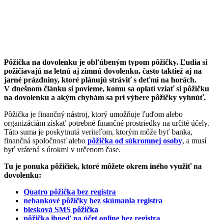
Pôžička na dovolenku je obľúbeným typom pôžičky. Ľudia si
požičiavajú na letnú aj zimnú dovolenku, často taktiež aj na
jarné prázdniny, ktoré plánujú stráviť s deťmi na horách.
V dnešnom článku si povieme, komu sa oplatí vziať si pôžičku
na dovolenku a akým chybám sa pri výbere pôžičky vyhnúť.
Pôžička je finančný nástroj, ktorý umožňuje ľuďom alebo
organizáciám získať potrebné finančné prostriedky na určité účely.
Táto suma je poskytnutá veriteľom, ktorým môže byť banka,
finančná spoločnosť alebo
pôžička od súkromnej osoby
, a musí
byť vrátená s úrokmi v určenom čase.
Tu je ponuka pôžičiek, ktoré môžete okrem iného využiť na
dovolenku:
Quatro pôžička bez registra
nebankové pôžičky bez skúmania registra
blesková SMS pôžička
pôžička ihneď na účet online bez registra