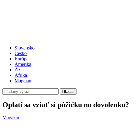
Slovensko
Česko
Európa
Amerika
Ázia
Afrika
Magazín
Hľadať
Oplatí sa vziať si pôžičku na dovolenku?
Magazín