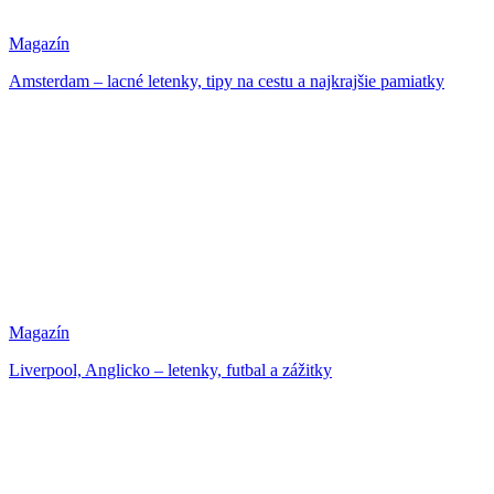
Magazín
Amsterdam – lacné letenky, tipy na cestu a najkrajšie pamiatky
Magazín
Liverpool, Anglicko – letenky, futbal a zážitky