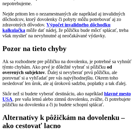
nepotrebujeme.
Nejde pritom len o nezamestnaných ale napríklad aj invalidných
dôchodcov, ktorý dovolenky či pobyty môžu potrebovať aj zo
zdravotných dôvodov.
Výpočet invalidného dôchodku
kalkulačka
môže dať nádej, že pôžičku bude môcť splácať, treba
však myslieť na nevyhnutné aj neočakávané výdavky.
Pozor na tieto chyby
Ak sa rozhodnete pre pôžičku na dovolenku, je potrebné sa vyhnúť
týmto chybám. Ako prvé je dôležité vybrať si pôžičku
od
overených subjektov
. Ďalej si nevyberať prvú pôžičku, ale
porovnať si a vyhľadať pre vás najvýhodnejšiu. Okrem toho
nesledovať len úrok, ale aj úrokovú sadzbu, poplatky a tak ďalej.
Skôr než si budete vyberať destináciu, ako napríklad
hlavné mesto
USA
, pre vašu letnú alebo zimnú dovolenku, zvážte, či potrebujete
pôžičku na dovolenku a či ju budete schopní splácať.
Alternatívy k pôžičkám na dovolenku –
ako cestovať lacno