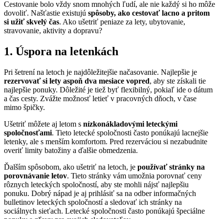
Cestovanie bolo vždy snom mnohých ľudí, ale nie každý si ho môže
dovoliť. Našťastie existujú
spôsoby, ako cestovať lacno a pritom
si užiť skvelý čas
. Ako ušetriť peniaze za lety, ubytovanie,
stravovanie, aktivity a dopravu?
1. Úspora na letenkách
Pri šetrení na letoch je najdôležitejšie načasovanie. Najlepšie je
rezervovať si lety aspoň dva mesiace vopred
, aby ste získali tie
najlepšie ponuky. Dôležité je tiež byť flexibilný, pokiaľ ide o dátum
a čas cesty. Zvážte možnosť letieť v pracovných dňoch, v čase
mimo špičky.
Ušetriť môžete aj letom s
nízkonákladovými leteckými
spoločnosťami
. Tieto letecké spoločnosti často ponúkajú lacnejšie
letenky, ale s menším komfortom. Pred rezerváciou si nezabudnite
overiť limity batožiny a ďalšie obmedzenia.
Ďalším spôsobom, ako ušetriť na letoch, je
používať stránky na
porovnávanie letov
. Tieto stránky vám umožnia porovnať ceny
rôznych leteckých spoločností, aby ste mohli nájsť najlepšiu
ponuku. Dobrý nápad je aj prihlásiť sa na odber informačných
bulletinov leteckých spoločností a sledovať ich stránky na
sociálnych sieťach. Letecké spoločnosti často ponúkajú špeciálne