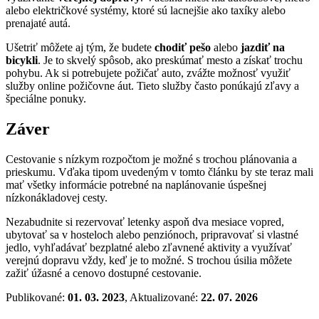
alebo električkové systémy, ktoré sú lacnejšie ako taxíky alebo
prenajaté autá.
Ušetriť môžete aj tým, že budete
chodiť pešo
alebo
jazdiť na
bicykli
. Je to skvelý spôsob, ako preskúmať mesto a získať trochu
pohybu. Ak si potrebujete požičať auto, zvážte možnosť využiť
služby online požičovne áut. Tieto služby často ponúkajú zľavy a
špeciálne ponuky.
Záver
Cestovanie s nízkym rozpočtom je možné s trochou plánovania a
prieskumu. Vďaka tipom uvedeným v tomto článku by ste teraz mali
mať všetky informácie potrebné na naplánovanie úspešnej
nízkonákladovej cesty.
Nezabudnite si rezervovať letenky aspoň dva mesiace vopred,
ubytovať sa v hosteloch alebo penziónoch, pripravovať si vlastné
jedlo, vyhľadávať bezplatné alebo zľavnené aktivity a využívať
verejnú dopravu vždy, keď je to možné. S trochou úsilia môžete
zažiť úžasné a cenovo dostupné cestovanie.
Publikované:
01. 03. 2023
, Aktualizované:
22. 07. 2026