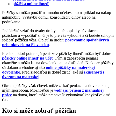
pôžička online ihneď
Pôžičky sa môžu použiť na mnoho účelov, ako napríklad na nákup
automobilu, výstavbu domu, konsolidáciu dlhov alebo na
podnikanie.
Je dôležité vziať do úvahy úroky a iné poplatky súvisiace s
pôžičkou a vypočítať si, či je to pre vás výhodné a či budete schopní
splácať pôžičku včas. Oplatí sa urobiť
porovnanie spoľahlivých
nebankoviek na Slovensku
.
Pre ľudí, ktorí potrebujú peniaze z pôžičky ihneď, môžu byť dobré
pôžičky online ihneď na účet
. Tým si zabezpečia peniaze
okamžite a môžu ísť na dovolenku aj na ďalší deň. Niektoré pôžičky
sú dokonca vhodné aj ako
online pôžičky na materskej
dovolenke
. Pred žiadosťou je dobré zistiť, aké sú
skúsenosti s
úverom na materskej
.
Okrem pôžičky však človek môže získať peniaze na dovolenku aj
iným spôsobom. Možnosťou je
vedľajší príjem z manuálnej
práce
na doma, ktorú môže pracovník vykonávať kedykoľvek má
čas.
Kto si môže zobrať pôžičku