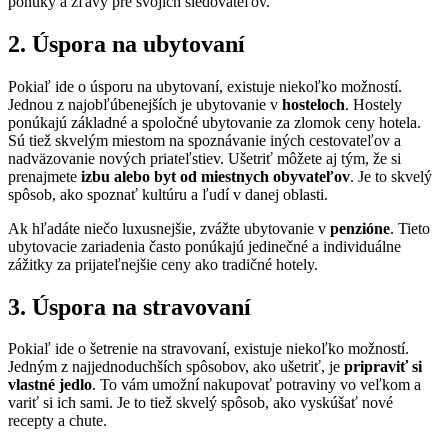
ponuky a zľavy pre svojich sledovateľov.
2. Úspora na ubytovaní
Pokiaľ ide o úsporu na ubytovaní, existuje niekoľko možností.
Jednou z najobľúbenejších je ubytovanie v
hosteloch
. Hostely
ponúkajú základné a spoločné ubytovanie za zlomok ceny hotela.
Sú tiež skvelým miestom na spoznávanie iných cestovateľov a
nadväzovanie nových priateľstiev. Ušetriť môžete aj tým, že si
prenajmete
izbu alebo byt od miestnych obyvateľov
. Je to skvelý
spôsob, ako spoznať kultúru a ľudí v danej oblasti.
Ak hľadáte niečo luxusnejšie, zvážte ubytovanie v
penzióne
. Tieto
ubytovacie zariadenia často ponúkajú jedinečné a individuálne
zážitky za prijateľnejšie ceny ako tradičné hotely.
3. Úspora na stravovaní
Pokiaľ ide o šetrenie na stravovaní, existuje niekoľko možností.
Jedným z najjednoduchších spôsobov, ako ušetriť, je
pripraviť si
vlastné jedlo
. To vám umožní nakupovať potraviny vo veľkom a
variť si ich sami. Je to tiež skvelý spôsob, ako vyskúšať nové
recepty a chute.