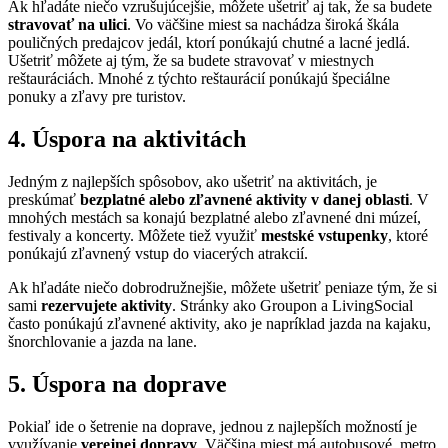
Ak hľadáte niečo vzrušujúcejšie, môžete ušetriť aj tak, že sa budete
stravovať na ulici
. Vo väčšine miest sa nachádza široká škála
pouličných predajcov jedál, ktorí ponúkajú chutné a lacné jedlá.
Ušetriť môžete aj tým, že sa budete stravovať v miestnych
reštauráciách. Mnohé z týchto reštaurácií ponúkajú špeciálne
ponuky a zľavy pre turistov.
4. Úspora na aktivitách
Jedným z najlepších spôsobov, ako ušetriť na aktivitách, je
preskúmať
bezplatné alebo zľavnené aktivity v danej oblasti
. V
mnohých mestách sa konajú bezplatné alebo zľavnené dni múzeí,
festivaly a koncerty. Môžete tiež využiť
mestské vstupenky
, ktoré
ponúkajú zľavnený vstup do viacerých atrakcií.
Ak hľadáte niečo dobrodružnejšie, môžete ušetriť peniaze tým, že si
sami
rezervujete aktivity
. Stránky ako Groupon a LivingSocial
často ponúkajú zľavnené aktivity, ako je napríklad jazda na kajaku,
šnorchlovanie a jazda na lane.
5. Úspora na doprave
Pokiaľ ide o šetrenie na doprave, jednou z najlepších možností je
využívanie
verejnej dopravy
. Väčšina miest má autobusové, metro