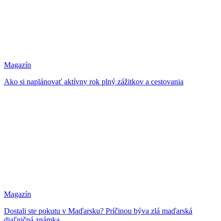
Magazín
Ako si naplánovať aktívny rok plný zážitkov a cestovania
Magazín
Dostali ste pokutu v Maďarsku? Príčinou býva zlá maďarská
diaľničná známka