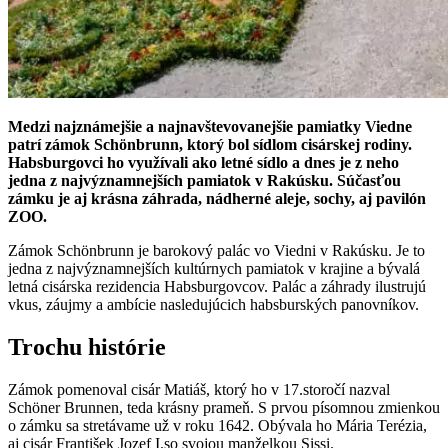
Medzi najznámejšie a najnavštevovanejšie pamiatky Viedne
patrí zámok Schönbrunn, ktorý bol sídlom cisárskej rodiny.
Habsburgovci ho využívali ako letné sídlo a dnes je z neho
jedna z najvýznamnejších pamiatok v Rakúsku. Súčasťou
zámku je aj krásna záhrada, nádherné aleje, sochy, aj pavilón
ZOO.
Zámok Schönbrunn je barokový palác vo Viedni v Rakúsku. Je to
jedna z najvýznamnejších kultúrnych pamiatok v krajine a bývalá
letná cisárska rezidencia Habsburgovcov. Palác a záhrady ilustrujú
vkus, záujmy a ambície nasledujúcich habsburských panovníkov.
Trochu histórie
Zámok pomenoval cisár Matiáš, ktorý ho v 17.storočí nazval
Schöner Brunnen, teda krásny prameň. S prvou písomnou zmienkou
o zámku sa stretávame už v roku 1642. Obývala ho Mária Terézia,
aj cisár František Jozef I.so svojou manželkou Sissi.