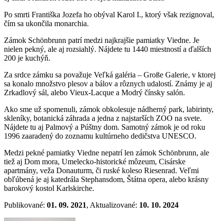
Po smrti Františka Jozefa ho obýval Karol I., ktorý však rezignoval,
čím sa ukončila monarchia.
Zámok Schönbrunn patrí medzi najkrajšie pamiatky Viedne. Je
nielen pekný, ale aj rozsiahlý. Nájdete tu 1440 miestností a ďalších
200 je kuchýň.
Za srdce zámku sa považuje Veľká galéria – Große Galerie, v ktorej
sa konalo množstvo plesov a bálov a rôznych udalostí. Známy je aj
Zrkadlový sál, alebo Vieux-Lacque a Modrý čínsky salón.
Ako sme už spomenuli, zámok obkolesuje nádherný park, labirinty,
skleníky, botanická záhrada a jedna z najstarších ZOO na svete.
Nájdete tu aj Palmový a Púštny dom. Samotný zámok je od roku
1996 zaaradený do zoznamu kultúrneho dedičstva UNESCO.
Medzi pekné pamiatky Viedne nepatrí len zámok Schönbrunn, ale
tiež aj Dom mora, Umelecko-historické môzeum, Cisárske
apartmány, veža Donauturm, či ruské koleso Riesenrad. Veľmi
obľúbená je aj katedrála Stephansdom, Štátna opera, alebo krásny
barokový kostol Karlskirche.
Publikované:
01. 09. 2021
, Aktualizované:
10. 10. 2024