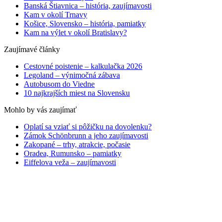
Banská Štiavnica – história, zaujímavosti
Kam v okolí Trnavy
Košice, Slovensko – história, pamiatky
Kam na výlet v okolí Bratislavy?
Zaujímavé články
Cestovné poistenie – kalkulačka 2026
Legoland – výnimočná zábava
Autobusom do Viedne
10 najkrajších miest na Slovensku
Mohlo by vás zaujímať
Oplatí sa vziať si pôžičku na dovolenku?
Zámok Schönbrunn a jeho zaujímavosti
Zakopané – trhy, atrakcie, počasie
Oradea, Rumunsko – pamiatky
Eiffelova veža – zaujímavosti