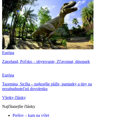
Európa
Zatorland, Poľsko – ubytovanie, Zľavomat, dinopark
Európa
Taormina, Sicília – najkrajšie pláže, pamiatky a tipy na
nezabudnuteľnú dovolenku
Všetky články
Najčítanejšie články
Prešov – kam na výlet