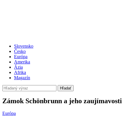
Slovensko
Česko
Európa
Amerika
Ázia
Afrika
Magazín
Hľadať
Zámok Schönbrunn a jeho zaujímavosti
Európa