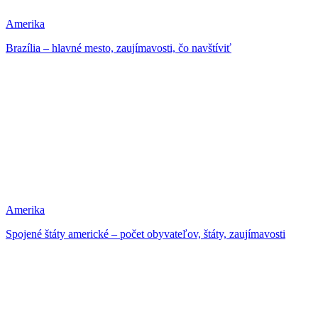
Amerika
Brazília – hlavné mesto, zaujímavosti, čo navštíviť
Amerika
Spojené štáty americké – počet obyvateľov, štáty, zaujímavosti