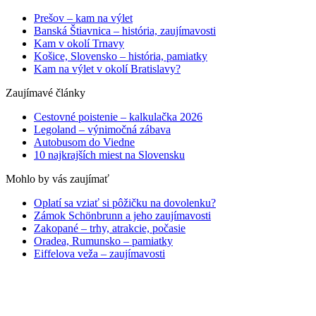
Prešov – kam na výlet
Banská Štiavnica – história, zaujímavosti
Kam v okolí Trnavy
Košice, Slovensko – história, pamiatky
Kam na výlet v okolí Bratislavy?
Zaujímavé články
Cestovné poistenie – kalkulačka 2026
Legoland – výnimočná zábava
Autobusom do Viedne
10 najkrajších miest na Slovensku
Mohlo by vás zaujímať
Oplatí sa vziať si pôžičku na dovolenku?
Zámok Schönbrunn a jeho zaujímavosti
Zakopané – trhy, atrakcie, počasie
Oradea, Rumunsko – pamiatky
Eiffelova veža – zaujímavosti