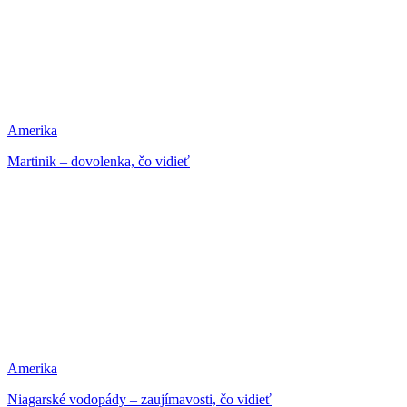
Amerika
Martinik – dovolenka, čo vidieť
Amerika
Niagarské vodopády – zaujímavosti, čo vidieť