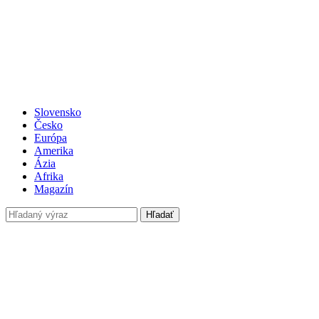
Slovensko
Česko
Európa
Amerika
Ázia
Afrika
Magazín
Hľadať