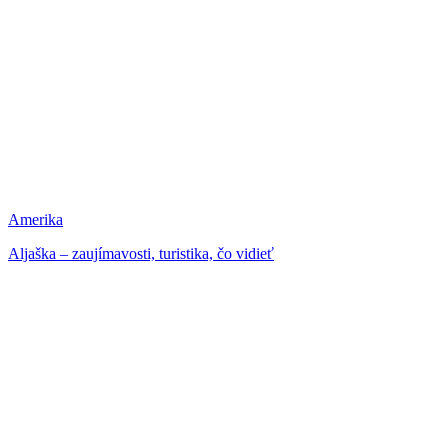
Amerika
Aljaška – zaujímavosti, turistika, čo vidieť