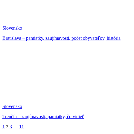
Slovensko
Bratislava – pamiatky, zaujímavosti, počet obyvateľov, história
Slovensko
Trenčín – zaujímavosti, pamiatky, čo vidieť
1
2
3
…
11