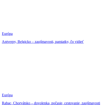
Európa
Antverpy, Belgicko – zaujímavosti, pamiatky, čo vidieť
Európa
Rabac, Chorvátsko – dovolenka, počasie, cestovanie, zaujímavosti