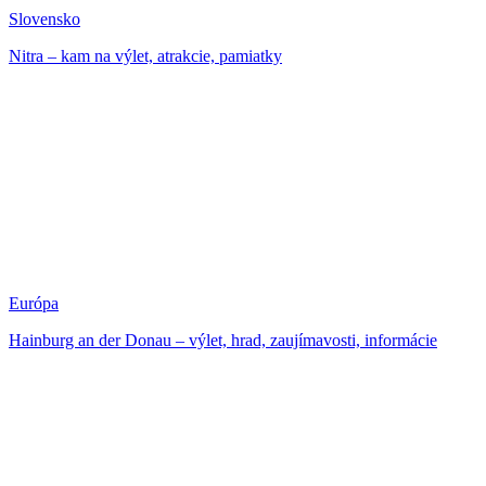
Slovensko
Nitra – kam na výlet, atrakcie, pamiatky
Európa
Hainburg an der Donau – výlet, hrad, zaujímavosti, informácie