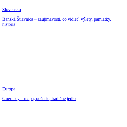
Slovensko
Banská Štiavnica – zaujímavosti, čo vidieť, výlety, pamiatky,
história
Európa
Guernsey – mapa, počasie, tradičné jedlo