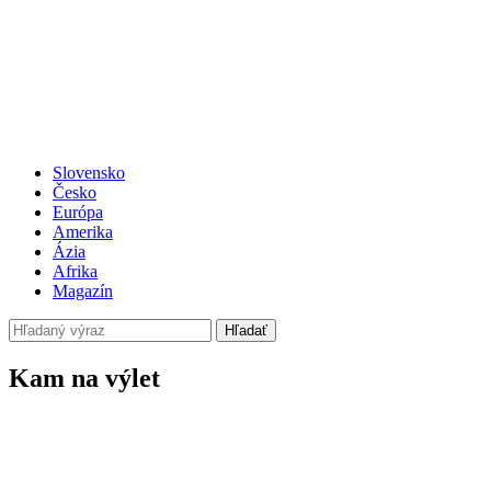
Slovensko
Česko
Európa
Amerika
Ázia
Afrika
Magazín
Hľadať
Kam na výlet