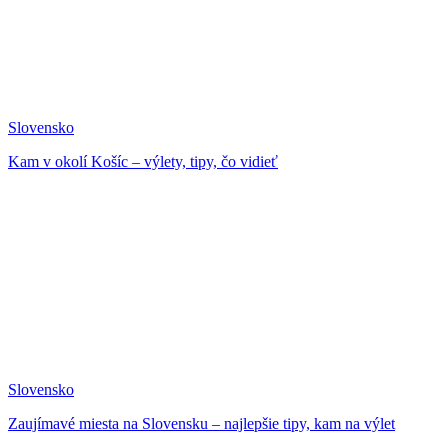
Slovensko
Kam v okolí Košíc – výlety, tipy, čo vidieť
Slovensko
Zaujímavé miesta na Slovensku – najlepšie tipy, kam na výlet