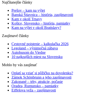
Najčítanejšie články
Prešov – kam na výlet
Banská Štiavnica – história, zaujímavosti
Kam v okolí Trnavy
Košice, Slovensko – história, pamiatky
Kam na výlet v okolí Bratislavy?
Zaujímavé články
Cestovné poistenie – kalkulačka 2026
Legoland – výnimočná zábava
Autobusom do Viedne
10 najkrajších miest na Slovensku
Mohlo by vás zaujímať
Oplatí sa vziať si pôžičku na dovolenku?
Zámok Schönbrunn a jeho zaujímavosti
Zakopané – trhy, atrakcie, počasie
Oradea, Rumunsko – pamiatky
Eiffelova veža – zaujímavosti