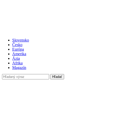
Slovensko
Česko
Európa
Amerika
Ázia
Afrika
Magazín
Hľadať