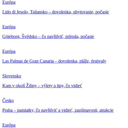
Európa
Lido di Jesolo, Taliansko – dovolenka, ubytovanie, počasie
Európa
Göteborg, Švédsko – čo navštíviť, príroda, počasie
Európa
Las Palmas de Gran Canaria – dovolenka, pláže, festivaly
Slovensko
Kam v okolí Žiliny – výlety a tipy, čo vidieť
Česko
Praha – pamiatky, čo navštíviť a vidieť, zaujímavosti, atrakcie
Európa