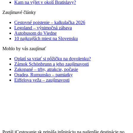
Kam na výlet v okolí Bratislavy?
Zaujímavé články
Cestovné poistenie – kalkulačka 2026
Legoland – výnimočná zábava
Autobusom do Viedne
10 najkrajších miest na Slovensku
Mohlo by vás zaujímať
Oplatí sa vziať si pôžičku na dovolenku?
Zámok Schönbrunn a jeho zaujímavosti
Zakopané – trhy, atrakcie, počasie
Oradea, Rumunsko – pamiatky
Eiffelova veža – zaujímavosti
Portál iCestovanie.sk prináša inšpiráciu na najlepšie destinácie po