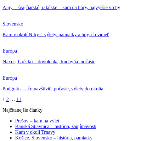
Alpy – švajčiarské, rakúske – kam na hory, najvyššie vrchy
Slovensko
Kam v okolí Nitry – výlety, pamiatky a tipy, čo vidieť
Európa
Naxos, Grécko – dovolenka, kuchyňa, počasie
Európa
Podgorica – čo navštíviť, počasie, výlety do okolia
1
2
…
11
Najčítanejšie články
Prešov – kam na výlet
Banská Štiavnica – história, zaujímavosti
Kam v okolí Trnavy
Košice, Slovensko – história, pamiatky