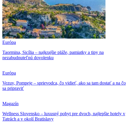
Európa
Taormina, Sicília – najkrajšie pláže, pamiatky a tipy na
nezabudnuteľnú dovolenku
Európa
Vezuv, Pompeje – sprievodca, čo vidieť, ako sa tam dostať a na čo
sa pripraviť
Magazín
Wellness Slovensko – luxusný pobyt pre dvoch, najlepšie hotely v
Tatrách a v okolí Bratislavy