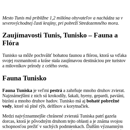
Mesto Tunis má približne 1,2 milióna obyvateľov a nachádza sa v
severovýchodnej časti krajiny, pri pobreží Stredozemného mora.
Zaujímavosti Tunis, Tunisko – Fauna a
Flóra
Tunisko sa môže pochváliť bohatou faunou a flórou, ktorá sa vďaka
svojej rozmanitosti a kráse stala zaujímavou destináciou pre turistov
a milovníkov prírody z celého sveta.
Fauna Tunisko
Fauna Tuniska
je veľmi
pestrá
a zahrňuje mnoho druhov zvierat.
Najznámejšími z nich sú krokodíly, šakali, hyeny, gepardi, paviáni,
bizóni a mnoho druhov hadov. Tunisko má aj
bohaté pobrežné
vody
, ktoré sú plné rýb, delfínov a korytnačiek.
Medzi najvýznamnejšie chránené zvieratá Tuniska patrí gazela
dorcas, ktorá je pôvodným druhom tejto oblasti a je známa svojou
schopnosťou prežiť v suchých podmienkach. Ďalším významným