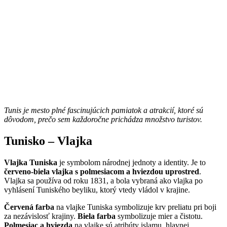
Tunis je mesto plné fascinujúcich pamiatok a atrakcií, ktoré sú
dôvodom, prečo sem každoročne prichádza množstvo turistov.
Tunisko – Vlajka
Vlajka Tuniska
je symbolom národnej jednoty a identity. Je to
červeno-biela vlajka s polmesiacom a hviezdou uprostred
.
Vlajka sa používa od roku 1831, a bola vybraná ako vlajka po
vyhlásení Tuniského beyliku, ktorý vtedy vládol v krajine.
Červená farba
na vlajke Tuniska symbolizuje krv preliatu pri boji
za nezávislosť krajiny.
Biela farba
symbolizuje mier a čistotu.
Polmesiac a hviezda
na vlajke sú atribúty islamu, hlavnej