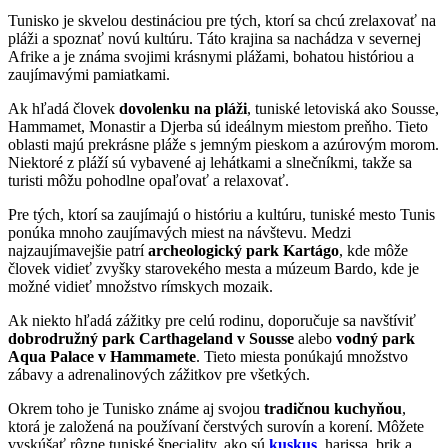
Tunisko je skvelou destináciou pre tých, ktorí sa chcú zrelaxovať na
pláži a spoznať novú kultúru. Táto krajina sa nachádza v severnej
Afrike a je známa svojimi krásnymi plážami, bohatou históriou a
zaujímavými pamiatkami.
Ak hľadá človek
dovolenku na pláži
, tuniské letoviská ako Sousse,
Hammamet, Monastir a Djerba sú ideálnym miestom preňho. Tieto
oblasti majú prekrásne pláže s jemným pieskom a azúrovým morom.
Niektoré z pláží sú vybavené aj lehátkami a slnečníkmi, takže sa
turisti môžu pohodlne opaľovať a relaxovať.
Pre tých, ktorí sa zaujímajú o históriu a kultúru, tuniské mesto Tunis
ponúka mnoho zaujímavých miest na návštevu. Medzi
najzaujímavejšie patrí
archeologický park Kartágo
, kde môže
človek vidieť zvyšky starovekého mesta a múzeum Bardo, kde je
možné vidieť množstvo rímskych mozaik.
Ak niekto hľadá zážitky pre celú rodinu, doporučuje sa navštíviť
dobrodružný park Carthageland v Sousse
alebo
vodný park
Aqua Palace v Hammamete
. Tieto miesta ponúkajú množstvo
zábavy a adrenalinových zážitkov pre všetkých.
Okrem toho je Tunisko známe aj svojou
tradičnou kuchyňou
,
ktorá je založená na používaní čerstvých surovín a korení. Môžete
vyskúšať rôzne tuniské špeciality, ako sú
kuskus
, harissa, brik a