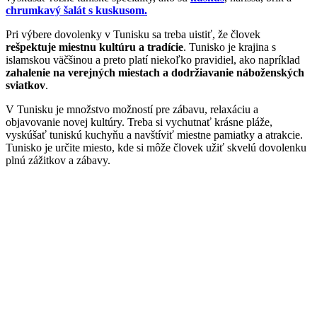
chrumkavý šalát s kuskusom.
Pri výbere dovolenky v Tunisku sa treba uistiť, že človek
rešpektuje miestnu kultúru a tradície
. Tunisko je krajina s
islamskou väčšinou a preto platí niekoľko pravidiel, ako napríklad
zahalenie na verejných miestach a dodržiavanie náboženských
sviatkov
.
V Tunisku je množstvo možností pre zábavu, relaxáciu a
objavovanie novej kultúry. Treba si vychutnať krásne pláže,
vyskúšať tuniskú kuchyňu a navštíviť miestne pamiatky a atrakcie.
Tunisko je určite miesto, kde si môže človek užiť skvelú dovolenku
plnú zážitkov a zábavy.