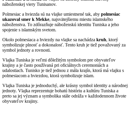
náboženskej viery Tunisanov.
Polmesiac a hviezda sú na vlajke umiestnené tak, aby
polmesiac
ukazoval smer k Mekke
, najsvätejšiemu miestu islamského
náboženstva. To zdôrazňuje náboženskú identitu Tuniska a jeho
spojenie s islamským svetom.
Okolo polmesiaca a hviezdy na vlajke sa nachádza
kruh
, ktorý
symbolizuje plnosť a dokonalosť. Tento kruh je tiež považovaný za
symbol jednoty a rovnosti.
Vlajka Tuniska je veľmi dôležitým symbolom pre obyvateľov
krajiny a je často používaná pri oficiálnych ceremoniách a
udalostiach. Tunisko je tiež jednou z mála krajín, ktorá má vlajku s
polmesiacom a hviezdou, ktorá symbolizuje islam.
Vlajka Tuniska je jednoduchý, ale krásny symbol identity a národnej
jednoty. Vlajka reprezentuje bohatú históriu a kultúru Tuniska a
preto sa jej význam a symbolika stále odráža v každodennom živote
obyvateľov krajiny.