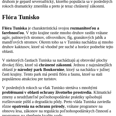
druhom je gepard severoafrický, ktorého populácia sa v posledných
rokoch dramaticky zmenšila a preto je teraz chránený zákonmi.
Flóra Tunisko
Flóra Tuniska
je charakteristická svojou
rozmanitosťou a
farebnosťou
. V tejto krajine rastie mnoho druhov rastlín vrátane
agáv, palmových stromov, olívovníkov, fíg, granátových jabĺk a
mandľových stromov. Okrem toho sa v Tunisku nachádza aj mnoho
druhov kaktusov, ktoré sú vhodné pre suché a horúce podnebie tejto
oblasti.
V niektorých častiach Tuniska sa nachádzajú aj obrovské plochy
divokej flóry, ktoré sú
chránené zákonmi
. Jednou z najznámejších
oblastí je
národný park Boukornine
, ktorý sa nachádza v južnej
časti krajiny. Tento park má pestrú flóru a faunu, ktoré sa stali
populárnou atrakciou pre turistov.
V posledných rokoch sa však Tunisko stretáva s mnohými
problémami v oblasti ochrany životného prostredia
. Klimatické
zmeny a neudržateľné poľnohospodárske praktiky spôsobujú
rozširovanie púští a degradáciu pôdy. Preto vláda Tuniska zaviedla
rôzne
opatrenia na ochranu prírody
, vrátane programov na
obnovu lesa, zákonov na reguláciu poľnohospodárskych činností a
programov na zlepšenie kvality vody.