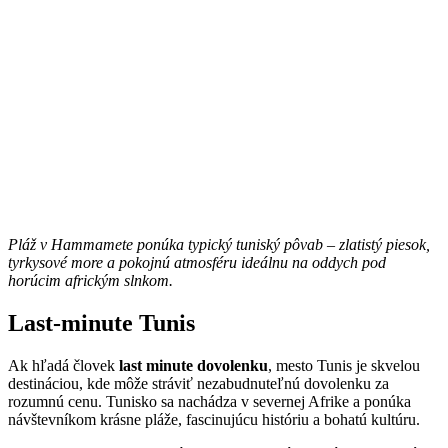
Pláž v Hammamete ponúka typický tuniský pôvab – zlatistý piesok,
tyrkysové more a pokojnú atmosféru ideálnu na oddych pod
horúcim africkým slnkom.
Last-minute Tunis
Ak hľadá človek
last minute dovolenku
, mesto Tunis je skvelou
destináciou, kde môže stráviť nezabudnuteľnú dovolenku za
rozumnú cenu. Tunisko sa nachádza v severnej Afrike a ponúka
návštevníkom krásne pláže, fascinujúcu históriu a bohatú kultúru.