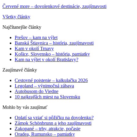
Červené more – dovolenkové destinácie, zaujímavosti
Všetky články
Najčítanejšie články
Prešov – kam na výlet
Banská Štiavnica – história, zaujímavosti
Kam v okolí Trnavy
Košice, Slovensko – história, pamiatky
Kam na výlet v okolí Bratislavy?
Zaujímavé články
Cestovné poistenie – kalkulačka 2026
Legoland – výnimočná zábava
Autobusom do Viedne
10 najkrajších miest na Slovensku
Mohlo by vás zaujímať
Oplatí sa vziať si pôžičku na dovolenku?
Zámok Schönbrunn a jeho zaujímavosti
Zakopané – trhy, atrakcie, počasie
Oradea, Rumunsko – pamiatky