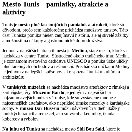
Mesto Tunis – pamiatky, atrakcie a
aktivity
Tunis je
mesto plné fascinujúcich pamiatok a atrakcií
, ktoré sú
dôvodom, prečo sem každoročne prichádza množstvo turistov. Táto
časť Tuniska ponúka nielen zaujímavú históriu, ale aj skvelé zážitky
a možnosti na nákupy a gastronomické dobrodružstvá.
Jednou z najväčších atrakcií mesta je
Medina
, staré mesto, ktoré sa
nachádza v centre Tunisu. Sústredené okolo tradičného trhu, Medina
je zoznamom svetového dedičstva
UNESCO
a ponúka úzke uličky
plné farebných obchodov a reštaurácií. Prechádzka uličkami Mediny
je jedným z najlepších spôsobov, ako spoznať tuniskú kultúru a
architektúru.
V
tuniských múzeách
sa nachádza množstvo artefaktov z rímskej a
karthágskej éry.
Muzeum Bardo
je jedným z najväčších a
najzaujímavejších múzeí v Tunise, kde sú vystavené mnohé z
najcennejších artefaktov, ako napríklad rímske mozaiky a karthágske
sochy. V
múzeu Dar Hussein
môžu návštevníci vidieť ukážky
tuniských tradícií a remesiel, ako sú výroba keramiky, tkania
kobercov a rybolov.
Na juhu od Tunisu
sa nachádza mesto
Sidi Bou Said
, ktoré je