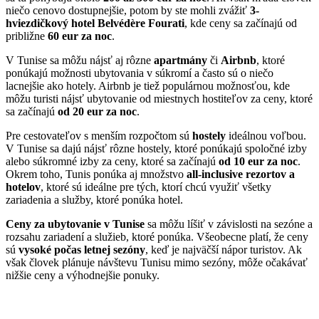
niečo cenovo dostupnejšie, potom by ste mohli zvážiť
3-
hviezdičkový hotel Belvédère Fourati
, kde ceny sa začínajú od
približne
60 eur za noc
.
V Tunise sa môžu nájsť aj rôzne
apartmány
či
Airbnb
, ktoré
ponúkajú možnosti ubytovania v súkromí a často sú o niečo
lacnejšie ako hotely. Airbnb je tiež populárnou možnosťou, kde
môžu turisti nájsť ubytovanie od miestnych hostiteľov za ceny, ktoré
sa začínajú
od 20 eur za noc
.
Pre cestovateľov s menším rozpočtom sú
hostely
ideálnou voľbou.
V Tunise sa dajú nájsť rôzne hostely, ktoré ponúkajú spoločné izby
alebo súkromné izby za ceny, ktoré sa začínajú
od 10 eur za noc
.
Okrem toho, Tunis ponúka aj množstvo
all-inclusive rezortov a
hotelov
, ktoré sú ideálne pre tých, ktorí chcú využiť všetky
zariadenia a služby, ktoré ponúka hotel.
Ceny za ubytovanie v Tunise
sa môžu líšiť v závislosti na sezóne a
rozsahu zariadení a služieb, ktoré ponúka. Všeobecne platí, že ceny
sú
vysoké počas letnej sezóny
, keď je najväčší nápor turistov. Ak
však človek plánuje návštevu Tunisu mimo sezóny, môže očakávať
nižšie ceny a výhodnejšie ponuky.