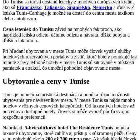
Do Tunisu sa turisti dostanú letecky z mnohých európskych krajín,
ako sú
Francúzsko
,
Taliansko
,
Španielsko
,
Nemecko
a ďalšie. Z
letiska Tunis-Carthage je možné sa dostať do centra mesta taxíkom
alebo autobusom.
Cena leteniek do Tunisu
závisí na mnohých faktoroch, ako
napríklad letisku odletu, dátume odletu a návratu, dĺžke pobytu a
ďalších faktoroch.
Pri hľadaní ubytovania v meste Tunis môže človek využiť služby
hotelových rezervačných portálov a zistiť, ktoré hotely ponúkajú last
minute zľavy. Mnohé hotely v meste Tunis sú situované v blízkosti
pamiatok a atrakcií, čo umožní pohodlné objavovanie mesta.
Ubytovanie a ceny v Tunise
Tunis je populárna turistická destinácia a ponúka rôzne možnosti
ubytovania pre návštevníkov mesta. V meste Tunis sa nájde mnoho
hotelov v rôznych cenových kategóriách. Od luxusných hotelov až
po cenovo dostupné hotely, človek si môže vybrať podľa svojho
rozpočtu a preferencií.
Napríklad,
5-hviezdičkový hotel The Residence Tunis
ponúka
luxusné ubytovanie, ktoré zahŕňa aj prístup k súkromnej pláži. Ceny
sa tu pohybujú okolo
200 až 300 eur za noc
. Ak však hľadá človek