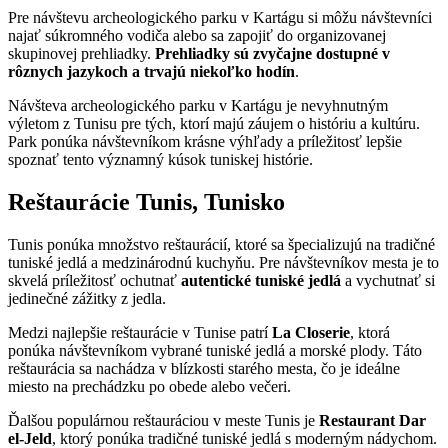
Pre návštevu archeologického parku v Kartágu si môžu návštevníci
najať súkromného vodiča alebo sa zapojiť do organizovanej
skupinovej prehliadky.
Prehliadky sú zvyčajne dostupné v
rôznych jazykoch a trvajú niekoľko hodín
.
Návšteva archeologického parku v Kartágu je nevyhnutným
výletom z Tunisu pre tých, ktorí majú záujem o históriu a kultúru.
Park ponúka návštevníkom krásne výhľady a príležitosť lepšie
spoznať tento významný kúsok tuniskej histórie.
Reštaurácie Tunis, Tunisko
Tunis ponúka množstvo reštaurácií, ktoré sa špecializujú na tradičné
tuniské jedlá a medzinárodnú kuchyňu. Pre návštevníkov mesta je to
skvelá príležitosť ochutnať
autentické tuniské jedlá
a vychutnať si
jedinečné zážitky z jedla.
Medzi najlepšie reštaurácie v Tunise patrí
La Closerie
, ktorá
ponúka návštevníkom vybrané tuniské jedlá a morské plody. Táto
reštaurácia sa nachádza v blízkosti starého mesta, čo je ideálne
miesto na prechádzku po obede alebo večeri.
Ďalšou populárnou reštauráciou v meste Tunis je
Restaurant Dar
el-Jeld
, ktorý ponúka tradičné tuniské jedlá s moderným nádychom.