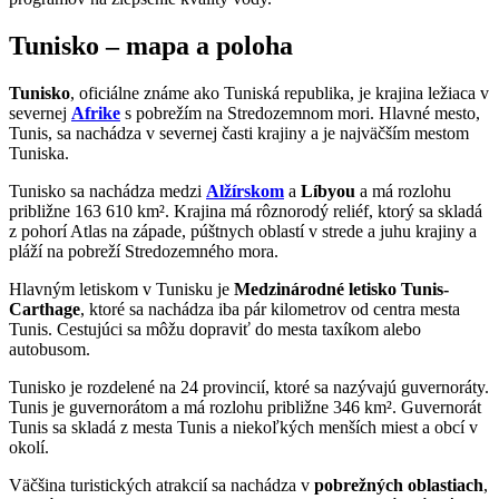
Tunisko – mapa a poloha
Tunisko
, oficiálne známe ako Tuniská republika, je krajina ležiaca v
severnej
Afrike
s pobrežím na Stredozemnom mori. Hlavné mesto,
Tunis, sa nachádza v severnej časti krajiny a je najväčším mestom
Tuniska.
Tunisko sa nachádza medzi
Alžírskom
a
Líbyou
a má rozlohu
približne 163 610 km². Krajina má rôznorodý reliéf, ktorý sa skladá
z pohorí Atlas na západe, púštnych oblastí v strede a juhu krajiny a
pláží na pobreží Stredozemného mora.
Hlavným letiskom v Tunisku je
Medzinárodné letisko Tunis-
Carthage
, ktoré sa nachádza iba pár kilometrov od centra mesta
Tunis. Cestujúci sa môžu dopraviť do mesta taxíkom alebo
autobusom.
Tunisko je rozdelené na 24 provincií, ktoré sa nazývajú guvernoráty.
Tunis je guvernorátom a má rozlohu približne 346 km². Guvernorát
Tunis sa skladá z mesta Tunis a niekoľkých menších miest a obcí v
okolí.
Väčšina turistických atrakcií sa nachádza v
pobrežných oblastiach
,