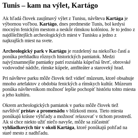
Tunis – kam na výlet, Kartágo
Ak hľadá človek zaujímavý výlet z Tunisu, návšteva
Kartága
je
výbornou voľbou.
Kartágo
, dnes predmestie Tunis, bol kedysi
mocným fenickým mestom a neskôr rímskou kolóniou. Je to jedno z
najdôležitejších archeologických miest v Tunisku a jedno z
najkrajších miest na svete.
Archeologický park v Kartágu
je rozdelený na niekoľko častí a
ponúka prehliadku rôznych historických pamiatok. Medzi
najvýznamnejšie pamiatky patrí rozsiahla kúpeľná štvrť, obrovské
vodovodné nádrže, rímske kúpele, amfiteáter a staroveký hrad.
Pri návšteve parku môže človek tiež vidieť múzeum, ktoré obsahuje
mnoho artefaktov z obdobia fenických a rímskych kultúr. Múzeum
ponúka návštevníkom možnosť lepšie pochopiť históriu tohto miesta
a jeho kultúru.
Okrem archeologických pamiatok v parku môže človek tiež
navštíviť
prístav a promenádu
v blízkosti mora. Tieto miesta
ponúkajú krásne výhľady a možnosť relaxovať v tichom prostredí.
Ak si chce niekto užiť niečo navyše, môže sa zúčastniť
vyhliadkových túr v okolí Kartága
, ktoré ponúkajú pohľad na
staré mesto z nadhľadu.