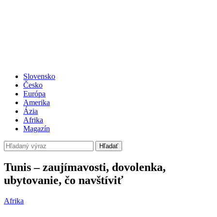
Slovensko
Česko
Európa
Amerika
Ázia
Afrika
Magazín
Hľadať
Tunis – zaujímavosti, dovolenka,
ubytovanie, čo navštíviť
Afrika