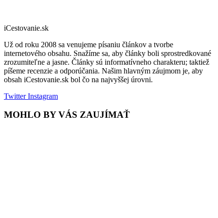
iCestovanie.sk
Už od roku 2008 sa venujeme písaniu článkov a tvorbe
internetového obsahu. Snažíme sa, aby články boli sprostredkované
zrozumiteľne a jasne. Články sú informatívneho charakteru; taktiež
píšeme recenzie a odporúčania. Našim hlavným záujmom je, aby
obsah iCestovanie.sk bol čo na najvyššej úrovni.
Twitter
Instagram
MOHLO BY VÁS ZAUJÍMAŤ