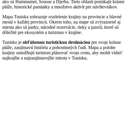
ako sú Hammamet, Sousse a Djerba. Tieto oblasti ponúkajú krásne
pláže, historické pamiatky a množstvo aktivít pre návštevníkov.
Mapa Tuniska zobrazuje rozdelenie krajiny na provincie a hlavné
mestá v každej provincii. Okrem toho, na mape sú zvýraznené aj
miesta ako sú parky, národné rezervácie, rieky a jazerá, ktoré sú
dôležité pre ekosystém a turizmus v krajine.
Tunisko je
obľúbenou turistickou destináciou
pre svoje krásne
pláže, zaujímavú históriu a pohostinných ľudí. Mapa a polohe
krajiny umožňujú turistom plánovať svoju cestu, aby mohli vidieť
najkrajšie a najzaujímavejšie miesta v Tunisku.