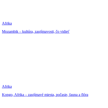
Afrika
Mozambik – kultúra, zaujímavosti, čo vidieť
Afrika
Kongo, Afrika – zaujímavé miesta, počasie, fauna a flóra