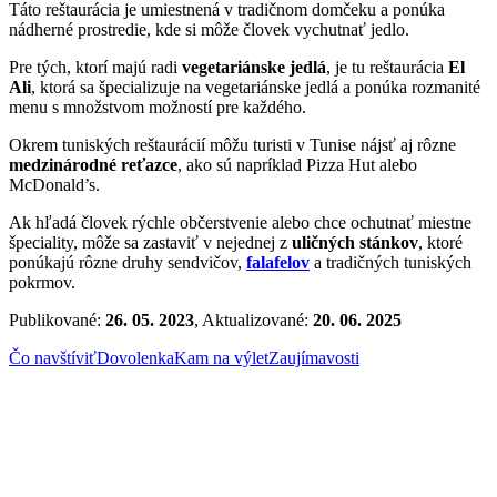
Táto reštaurácia je umiestnená v tradičnom domčeku a ponúka
nádherné prostredie, kde si môže človek vychutnať jedlo.
Pre tých, ktorí majú radi
vegetariánske jedlá
, je tu reštaurácia
El
Ali
, ktorá sa špecializuje na vegetariánske jedlá a ponúka rozmanité
menu s množstvom možností pre každého.
Okrem tuniských reštaurácií môžu turisti v Tunise nájsť aj rôzne
medzinárodné reťazce
, ako sú napríklad Pizza Hut alebo
McDonald’s.
Ak hľadá človek rýchle občerstvenie alebo chce ochutnať miestne
špeciality, môže sa zastaviť v nejednej z
uličných stánkov
, ktoré
ponúkajú rôzne druhy sendvičov,
falafelov
a tradičných tuniských
pokrmov.
Publikované:
26. 05. 2023
, Aktualizované:
20. 06. 2025
Čo navštíviť
Dovolenka
Kam na výlet
Zaujímavosti