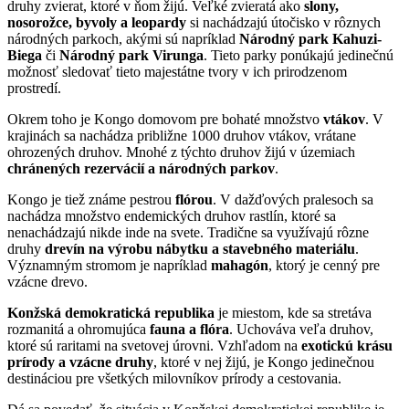
druhy zvierat, ktoré v ňom žijú. Veľké zvieratá ako
slony,
nosorožce, byvoly a leopardy
si nachádzajú útočisko v rôznych
národných parkoch, akými sú napríklad
Národný park Kahuzi-
Biega
či
Národný park Virunga
. Tieto parky ponúkajú jedinečnú
možnosť sledovať tieto majestátne tvory v ich prirodzenom
prostredí.
Okrem toho je Kongo domovom pre bohaté množstvo
vtákov
. V
krajinách sa nachádza približne 1000 druhov vtákov, vrátane
ohrozených druhov. Mnohé z týchto druhov žijú v územiach
chránených rezervácií a národných parkov
.
Kongo je tiež známe pestrou
flórou
. V dažďových pralesoch sa
nachádza množstvo endemických druhov rastlín, ktoré sa
nenachádzajú nikde inde na svete. Tradične sa využívajú rôzne
druhy
drevín na výrobu nábytku a stavebného materiálu
.
Významným stromom je napríklad
mahagón
, ktorý je cenný pre
vzácne drevo.
Konžská demokratická republika
je miestom, kde sa stretáva
rozmanitá a ohromujúca
fauna a flóra
. Uchováva veľa druhov,
ktoré sú raritami na svetovej úrovni. Vzhľadom na
exotickú krásu
prírody a vzácne druhy
, ktoré v nej žijú, je Kongo jedinečnou
destináciou pre všetkých milovníkov prírody a cestovania.