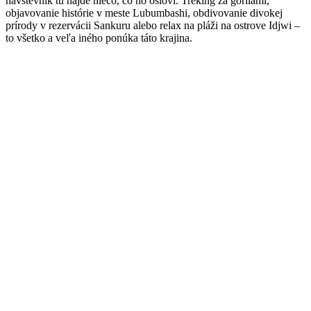
návštevník tu nájde niečo, čo ho osloví. Treking za gorilami,
objavovanie histórie v meste Lubumbashi, obdivovanie divokej
prírody v rezervácii Sankuru alebo relax na pláži na ostrove Idjwi –
to všetko a veľa iného ponúka táto krajina.