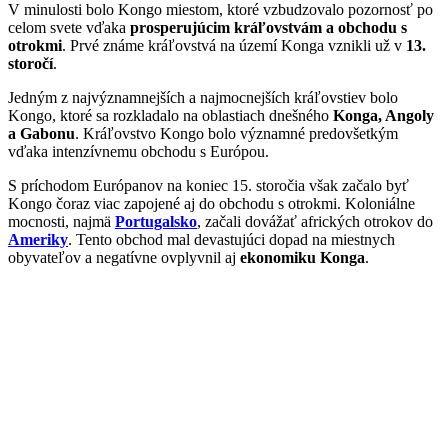
V minulosti bolo Kongo miestom, ktoré vzbudzovalo pozornosť po
celom svete vďaka
prosperujúcim kráľovstvám a obchodu s
otrokmi
. Prvé známe kráľovstvá na území Konga vznikli už v
13.
storočí
.
Jedným z najvýznamnejších a najmocnejších kráľovstiev bolo
Kongo, ktoré sa rozkladalo na oblastiach dnešného
Konga, Angoly
a Gabonu
. Kráľovstvo Kongo bolo významné predovšetkým
vďaka intenzívnemu obchodu s Európou.
S príchodom Európanov na koniec 15. storočia však začalo byť
Kongo čoraz viac zapojené aj do obchodu s otrokmi. Koloniálne
mocnosti, najmä
Portugalsko
, začali dovážať afrických otrokov do
Ameriky
. Tento obchod mal devastujúci dopad na miestnych
obyvateľov a negatívne ovplyvnil aj
ekonomiku Konga
.