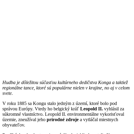
Hudba je dôležitou súčasťou kultúrneho dedičstva Konga a taktiež
regionálne tance, ktoré sú populárne nielen v krajine, no aj v celom
svete.
V roku 1885 sa Kongu stalo jedným z území, ktoré bolo pod
správou Európy. Vtedy ho belgický kráľ
Leopold II.
vyhlásil za
súkromné vlastníctvo. Leopold II. environmentálne vykorisťoval
územie, zneužíval jeho
prírodné zdroje
a vytláčal miestnych
obyvateľov.