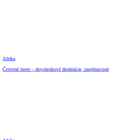
Afrika
Červené more – dovolenkové destinácie, zaujímavosti