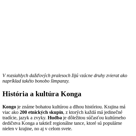
V rozsiahlych dažďových pralesoch žijú vzácne druhy zvierat ako
napríklad takéto bonobo šimpanzy.
História a kultúra Konga
Kongo
je známe bohatou kultúrou a dlhou históriou. Krajina má
viac ako
200 etnických skupín
, z ktorých každá má jedinečné
tradície, jazyk a zvyky.
Hudba
je dôležitou súčasťou kultúrneho
dedičstva Konga a taktiež regionálne tance, ktoré sú populárne
nielen v krajine, no aj v celom svete.