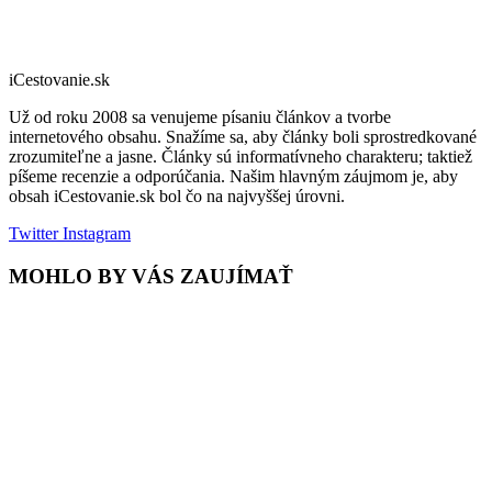
iCestovanie.sk
Už od roku 2008 sa venujeme písaniu článkov a tvorbe
internetového obsahu. Snažíme sa, aby články boli sprostredkované
zrozumiteľne a jasne. Články sú informatívneho charakteru; taktiež
píšeme recenzie a odporúčania. Našim hlavným záujmom je, aby
obsah iCestovanie.sk bol čo na najvyššej úrovni.
Twitter
Instagram
MOHLO BY VÁS ZAUJÍMAŤ