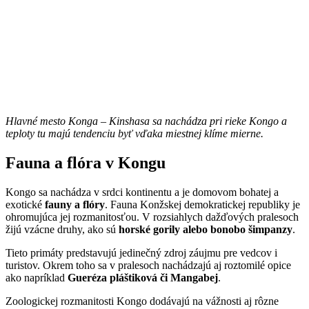
Hlavné mesto Konga – Kinshasa sa nachádza pri rieke Kongo a
teploty tu majú tendenciu byť vďaka miestnej klíme mierne.
Fauna a flóra v Kongu
Kongo sa nachádza v srdci kontinentu a je domovom bohatej a
exotické
fauny a flóry
. Fauna Konžskej demokratickej republiky je
ohromujúca jej rozmanitosťou. V rozsiahlych dažďových pralesoch
žijú vzácne druhy, ako sú
horské gorily alebo bonobo šimpanzy
.
Tieto primáty predstavujú jedinečný zdroj záujmu pre vedcov i
turistov. Okrem toho sa v pralesoch nachádzajú aj roztomilé opice
ako napríklad
Gueréza pláštiková či Mangabej
.
Zoologickej rozmanitosti Kongo dodávajú na vážnosti aj rôzne