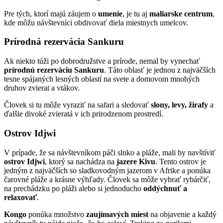
Pre tých, ktorí majú záujem o
umenie
, je tu aj
maliarske centrum
,
kde môžu návštevníci obdivovať diela miestnych umelcov.
Prírodná rezervácia Sankuru
Ak niekto túži po dobrodružstve a prírode, nemal by vynechať
prírodnú rezerváciu Sankuru
. Táto oblasť je jednou z najväčších
tesne spájaných lesných oblastí na svete a domovom mnohých
druhov zvierat a vtákov.
Človek si tu môže vyraziť na safari a sledovať
slony, levy, žirafy
a
ďalšie divoké zvieratá v ich prirodzenom prostredí.
Ostrov Idjwi
V prípade, že sa návštevníkom páči slnko a pláže, mali by navštíviť
ostrov Idjwi
, ktorý sa nachádza na
jazere Kivu
. Tento ostrov je
jedným z najväčších so sladkovodným jazerom v Afrike a ponúka
čarovné pláže a krásne výhľady. Človek sa môže vybrať rybárčiť,
na prechádzku po pláži alebo si jednoducho
oddýchnuť a
relaxovať
.
Kongo
ponúka množstvo
zaujímavých miest
na objavenie a každý