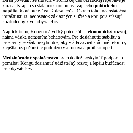
Dá sa povedať, že situácia v Konžskej demokratickej republike je
zložitá. Krajina sa stala miestom pretrvávajúceho
politického
napätia
, ktoré pretrváva už desaťročia. Okrem toho, nedostatočná
infraštruktúra, nedostatok základných služieb a korupcia sťažujú
každodenný život obyvateľov.
Napriek tomu, Kongo má veľký potenciál na
ekonomický rozvoj
,
najmä vďaka nerastným bohatstvám. Pre dosiahnutie stability a
prosperity je však nevyhnutné, aby vláda zaviedla účinné reformy,
zlepšila bezpečnostné podmienky a bojovala proti korupcii.
Medzinárodné spoločenstvo
by malo tiež poskytnúť podporu a
pomáhať Kongu dosiahnuť udržateľný rozvoj a lepšiu budúcnosť
pre obyvateľov.