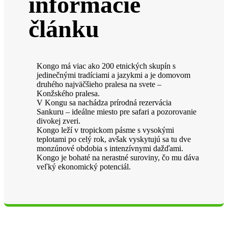
informácie
článku
Kongo má viac ako 200 etnických skupín s
jedinečnými tradíciami a jazykmi a je domovom
druhého najväčšieho pralesa na svete –
Konžského pralesa.
V Kongu sa nachádza prírodná rezervácia
Sankuru – ideálne miesto pre safari a pozorovanie
divokej zveri.
Kongo leží v tropickom pásme s vysokými
teplotami po celý rok, avšak vyskytujú sa tu dve
monzúnové obdobia s intenzívnymi dažďami.
Kongo je bohaté na nerastné suroviny, čo mu dáva
veľký ekonomický potenciál.