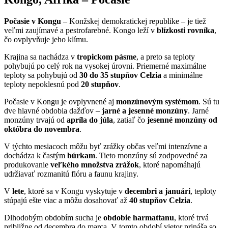
Počasie v Kongu
– Konžskej demokratickej republike – je tiež
veľmi zaujímavé a pestrofarebné. Kongo leží v
blízkosti rovníka
,
čo ovplyvňuje jeho klímu.
Krajina sa nachádza v
tropickom pásme
, a preto sa teploty
pohybujú po celý rok na vysokej úrovni. Priemerné maximálne
teploty sa pohybujú od
30 do 35 stupňov Celzia
a minimálne
teploty nepoklesnú pod
20 stupňov
.
Počasie v Kongu je ovplyvnené aj
monzúnovým systémom
. Sú tu
dve hlavné obdobia dažďov –
jarné a jesenné monzúny
. Jarné
monzúny trvajú od
apríla do júla
, zatiaľ čo
jesenné monzúny od
októbra do novembra
.
V týchto mesiacoch môžu byť zrážky občas veľmi intenzívne a
dochádza k častým
búrkam
. Tieto monzúny sú zodpovedné za
produkovanie
veľkého množstva zrážok
, ktoré napomáhajú
udržiavať rozmanitú flóru a faunu krajiny.
V
lete
, ktoré sa v Kongu vyskytuje v
decembri a januári
, teploty
stúpajú ešte viac a môžu dosahovať až
40 stupňov Celzia
.
Dlhodobým obdobím sucha je
obdobie harmattanu
, ktoré trvá
približne od decembra do marca. V tomto období vietor prináša so