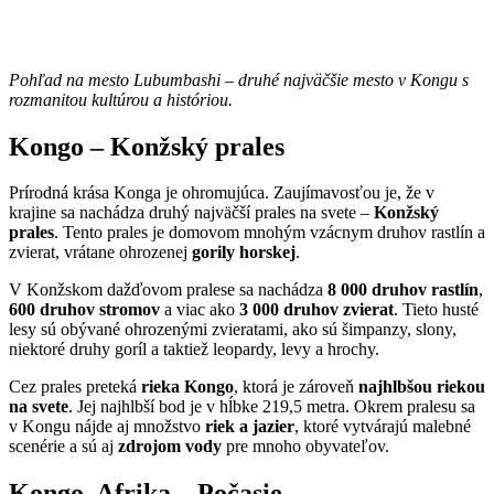
Pohľad na mesto
Lubumbashi – druhé najväčšie mesto v Kongu s
rozmanitou kultúrou a históriou.
Kongo – Konžský prales
Prírodná krása Konga je ohromujúca. Zaujímavosťou je, že v
krajine sa nachádza druhý najväčší prales na svete –
Konžský
prales
. Tento prales je domovom mnohým vzácnym druhov rastlín a
zvierat, vrátane ohrozenej
gorily horskej
.
V Konžskom dažďovom pralese sa nachádza
8 000 druhov rastlín
,
600 druhov stromov
a viac ako
3 000 druhov zvierat
. Tieto husté
lesy sú obývané ohrozenými zvieratami, ako sú šimpanzy, slony,
niektoré druhy goríl a taktiež leopardy, levy a hrochy.
Cez prales preteká
rieka Kongo
, ktorá je zároveň
najhlbšou riekou
na svete
. Jej najhlbší bod je v hĺbke 219,5 metra. Okrem pralesu sa
v Kongu nájde aj množstvo
riek a jazier
, ktoré vytvárajú malebné
scenérie a sú aj
zdrojom vody
pre mnoho obyvateľov.
Kongo, Afrika – Počasie