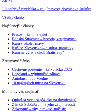
Afrika
Juhoafrická republika – zaujímavosti, dovolenka, kultúra
Všetky články
Najčítanejšie články
Prešov – kam na výlet
Banská Štiavnica – história, zaujímavosti
Kam v okolí Trnavy
Košice, Slovensko – história, pamiatky
Kam na výlet v okolí Bratislavy?
Zaujímavé články
Cestovné poistenie – kalkulačka 2026
Legoland – výnimočná zábava
Autobusom do Viedne
10 najkrajších miest na Slovensku
Mohlo by vás zaujímať
Oplatí sa vziať si pôžičku na dovolenku?
Zámok Schönbrunn a jeho zaujímavosti
Zakopané – trhy, atrakcie, počasie