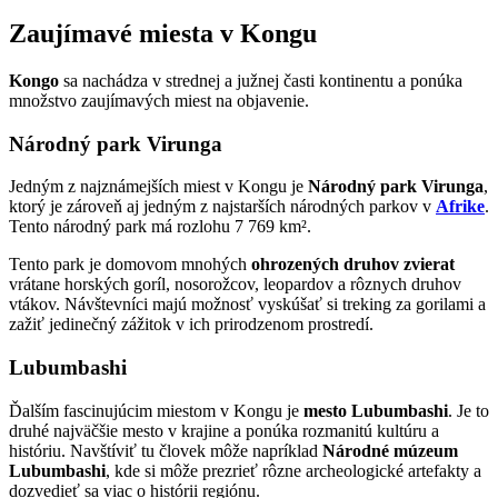
Zaujímavé miesta v Kongu
Kongo
sa nachádza v strednej a južnej časti kontinentu a ponúka
množstvo zaujímavých miest na objavenie.
Národný park Virunga
Jedným z najznámejších miest v Kongu je
Národný park Virunga
,
ktorý je zároveň aj jedným z najstarších národných parkov v
Afrike
.
Tento národný park má rozlohu 7 769 km².
Tento park je domovom mnohých
ohrozených druhov zvierat
vrátane horských goríl, nosorožcov, leopardov a rôznych druhov
vtákov. Návštevníci majú možnosť vyskúšať si treking za gorilami a
zažiť jedinečný zážitok v ich prirodzenom prostredí.
Lubumbashi
Ďalším fascinujúcim miestom v Kongu je
mesto Lubumbashi
. Je to
druhé najväčšie mesto v krajine a ponúka rozmanitú kultúru a
históriu. Navštíviť tu človek môže napríklad
Národné múzeum
Lubumbashi
, kde si môže prezrieť rôzne archeologické artefakty a
dozvedieť sa viac o histórii regiónu.