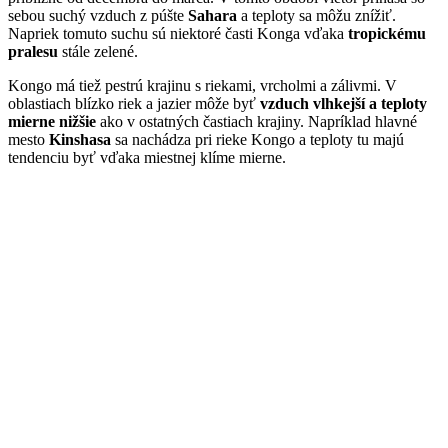
sebou suchý vzduch z púšte
Sahara
a teploty sa môžu znížiť.
Napriek tomuto suchu sú niektoré časti Konga vďaka
tropickému
pralesu
stále zelené.
Kongo má tiež pestrú krajinu s riekami, vrcholmi a zálivmi. V
oblastiach blízko riek a jazier môže byť
vzduch vlhkejší a teploty
mierne nižšie
ako v ostatných častiach krajiny. Napríklad hlavné
mesto
Kinshasa
sa nachádza pri rieke Kongo a teploty tu majú
tendenciu byť vďaka miestnej klíme mierne.