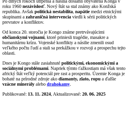
Po dlhých rokoch utrpenia a násilia dosiahli obyvatelia Konga v
roku 1960
nezávislosť
. Nový štát sa stal známy ako Konžská
republika. Avšak
politická nestabilita
,
napätie
medzi etnickými
skupinami a
zahraničná intervencia
viedli k sérii politických
prevratov a konfliktov.
Od konca 20. storočia je Kongo známe pretrvávajúcimi
občianskymi vojnami
, ktoré priniesli tragédie, masakre a
humanitárnu krízu. Vojenské konflikty a násilie zmenili osud
veľkého počtu ľudí a stali sa prekážkou v rozvoji a prospechu tejto
oblasti.
Dnes je Kongo stále zasiahnuté
politickými, ekonomickými a
sociálnymi problémami
. Napriek týmto ťažkostiam má však tento
africký štát veľký potenciál pre rast a prosperitu. Územie Konga je
bohaté na prírodné zdroje ako
diamanty, zlato, ropu
a ďalšie
vzácne minerály
alebo
drahokamy
.
Publikované:
13. 11. 2024
, Aktualizované:
20. 06. 2025