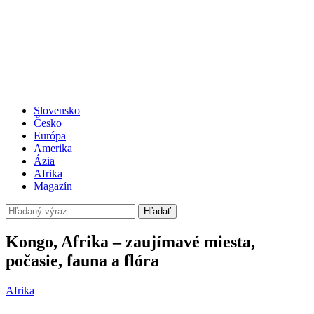
Slovensko
Česko
Európa
Amerika
Ázia
Afrika
Magazín
Hľadať
Kongo, Afrika – zaujímavé miesta,
počasie, fauna a flóra
Afrika