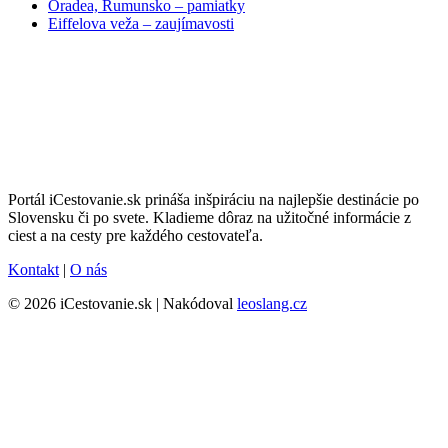
Oradea, Rumunsko – pamiatky
Eiffelova veža – zaujímavosti
Portál iCestovanie.sk prináša inšpiráciu na najlepšie destinácie po
Slovensku či po svete. Kladieme dôraz na užitočné informácie z
ciest a na cesty pre každého cestovateľa.
Kontakt
|
O nás
© 2026 iCestovanie.sk | Nakódoval
leoslang.cz