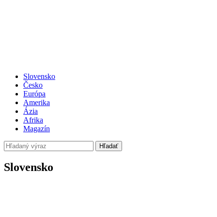
Slovensko
Česko
Európa
Amerika
Ázia
Afrika
Magazín
Hľadať
Slovensko