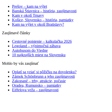
Prešov – kam na výlet
Banská Štiavnica – história, zaujímavosti
Kam v okolí Trnavy
Košice, Slovensko – história, pamiatky
Kam na výlet v okolí Bratislavy?
Zaujímavé články
Cestovné poistenie – kalkulačka 2026
Legoland – výnimočná zábava
Autobusom do Viedne
10 najkrajších miest na Slovensku
Mohlo by vás zaujímať
Oplatí sa vziať si pôžičku na dovolenku?
Zámok Schönbrunn a jeho zaujímavosti
Zakopané – trhy, atrakcie, počasie
Oradea, Rumunsko – pamiatky
Eiffelova veža – zaujímavosti