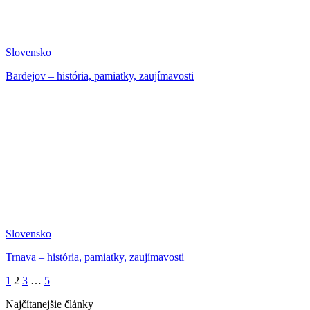
Slovensko
Bardejov – história, pamiatky, zaujímavosti
Slovensko
Trnava – história, pamiatky, zaujímavosti
1
2
3
…
5
Najčítanejšie články