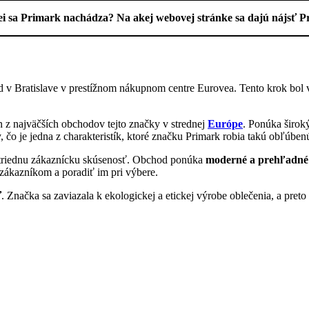
i sa Primark nachádza? Na akej webovej stránke sa dajú nájsť P
hod v Bratislave v prestížnom nákupnom centre Eurovea. Tento krok bo
 z najväčších obchodov tejto značky v strednej
Európe
. Ponúka širok
 čo je jedna z charakteristík, ktoré značku Primark robia takú obľúben
votriednu zákaznícku skúsenosť. Obchod ponúka
moderné a prehľadné 
zákazníkom a poradiť im pri výbere.
ť
. Značka sa zaviazala k ekologickej a etickej výrobe oblečenia, a preto