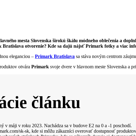
hlavného mesta Slovenska širokú škálu módneho oblečenia a dopln
Bratislava otvorenie? Kde sa dajú nájsť Primark fotky a viac in
dnou eleganciou –
Primark Bratislava
sa stáva novým centrom záujm
produktov otvára
Primark
svoje dvere v hlavnom meste Slovenska a pr
ácie článku
ný v máji v roku 2023. Nachádza sa v budove E2 na 0 a -1 poschodí.
rk.com/sk-sk, kde si môžu zákazníci overovať dostupnosť produktov, j