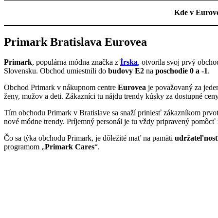
Kde v Eurove
Primark Bratislava Eurovea
Primark
, populárna módna značka z
Írska
, otvorila svoj prvý obc
Slovensku. Obchod umiestnili do
budovy E2
na
poschodie 0 a -1
.
Obchod Primark v nákupnom centre
Eurovea
je považovaný za jeden
ženy, mužov a deti. Zákazníci tu nájdu trendy kúsky za dostupné ceny,
Tím obchodu Primark v Bratislave sa snaží priniesť zákazníkom pr
nové módne trendy. Príjemný personál je tu vždy pripravený pomôcť 
Čo sa týka obchodu Primark, je dôležité mať na pamäti
udržateľnos
programom „
Primark Cares
“.