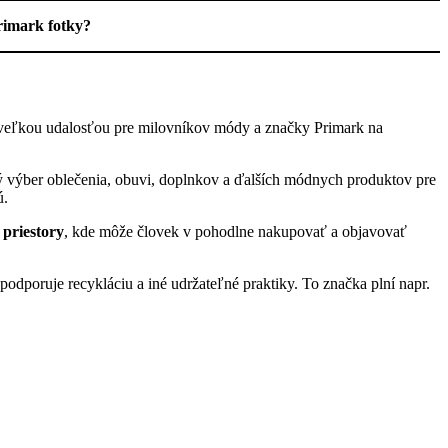
rimark fotky?
l veľkou udalosťou pre milovníkov módy a značky Primark na
ý výber oblečenia, obuvi, doplnkov a ďalších módnych produktov pre
ú.
priestory
, kde môže človek v pohodlne nakupovať a objavovať
 podporuje recykláciu a iné udržateľné praktiky. To značka plní napr.