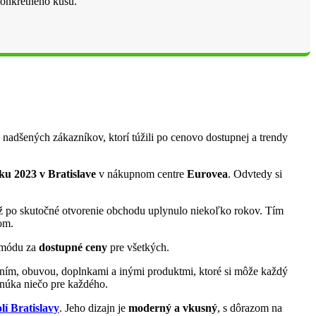
konkrétneho kusu.
e nadšených zákazníkov, ktorí túžili po cenovo dostupnej a trendy
ku 2023 v Bratislave
v nákupnom centre
Eurovea
. Odvtedy si
až po skutočné otvorenie obchodu uplynulo niekoľko rokov. Tím
om.
ú módu za
dostupné ceny
pre všetkých.
čením, obuvou, doplnkami a inými produktmi, ktoré si môže každý
onúka niečo pre každého.
lí Bratislavy
. Jeho dizajn je
moderný a vkusný
, s dôrazom na