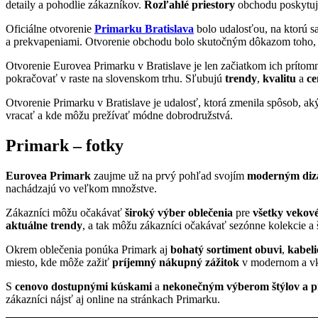
detaily a pohodlie zákazníkov.
Rozľahlé priestory
obchodu poskytujú
Oficiálne otvorenie
Primarku Bratislava
bolo udalosťou, na ktorú s
a prekvapeniami. Otvorenie obchodu bolo skutočným dôkazom toho,
Otvorenie Eurovea Primarku v Bratislave je len začiatkom ich prítom
pokračovať v raste na slovenskom trhu. Sľubujú
trendy
,
kvalitu
a
ce
Otvorenie Primarku v Bratislave je udalosť, ktorá zmenila spôsob, 
vracať a kde môžu prežívať módne dobrodružstvá.
Primark – fotky
Eurovea Primark
zaujme už na prvý pohľad svojím
moderným diz
nachádzajú vo veľkom množstve.
Zákazníci môžu očakávať
široký výber oblečenia
pre
všetky vekové
aktuálne trendy
, a tak môžu zákazníci očakávať sezónne kolekcie a š
Okrem oblečenia ponúka Primark aj
bohatý sortiment obuvi
,
kabeli
miesto, kde môže zažiť
príjemný nákupný zážitok
v modernom a vk
S
cenovo dostupnými kúskami
a
nekonečným výberom štýlov a 
zákazníci nájsť aj online na stránkach Primarku.