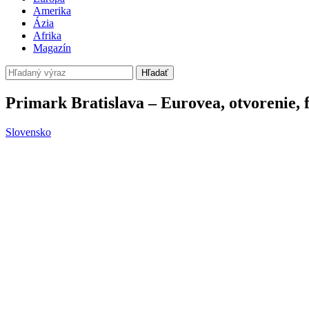
Amerika
Ázia
Afrika
Magazín
Hľadať
Primark Bratislava – Eurovea, otvorenie, 
Slovensko