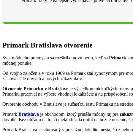
Primark fotky je najlepšie vyhľadávať práve na oficiálnyc
Primark Bratislava otvorenie
Svet módneho priemyslu sa rozšíril o novú perlu, keď sa
Primark
kon
módnej ponuke.
Od svojho založenia v roku 1969 sa Primark stal synonymom pre mo
získava stále nových a nových zákazníkov.
Otvorenie Primarku v Bratislave
je výsledkom niekoľkých rokov pr
Primarku pracoval na výbere vhodnej lokalizácie a na prispôsobení 
Otvorenie obchodu v Bratislave je súčasťou rastu Primarku na stredo
Primark
Bratislava
je obchodom, ktorý prináša módny raj pre
zákazn
dovoliť. Bez ohľadu na to, či niekto hľadá outfit na bežné nosenie, 
Primark Bratislava je situovaný v prestížnej lokalite mesta, čo z neho 