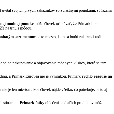
d uvítal svojich prvých zákazníkov so zvláštnymi ponukami, súťažami
pnej módnej ponuke
môže človek očakávať, že Primark bude
ráča na trhu s módou.
bohatým sortimentom
je to miesto, kam sa budú zákazníci radi
hodlné nakupovanie a objavovanie módnych kúskov, ktoré sa tam
odinu, a Primark Eurovea nie je výnimkou. Primark
rýchlo reaguje na
a nie je len miestom, kde človek nájde všetko, čo potrebuje. Je to aj
destináciou.
Primark fotky
oblečenia a ďalších produktov môžu