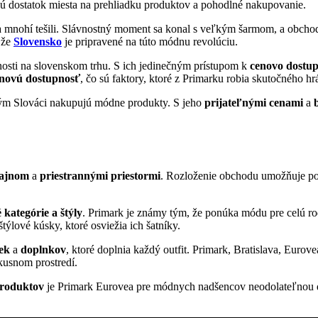
 dostatok miesta na prehliadku produktov a pohodlné nakupovanie.
a mnohí tešili. Slávnostný moment sa konal s veľkým šarmom, a obcho
 že
Slovensko
je pripravené na túto módnu revolúciu.
nosti na slovenskom trhu. S ich jedinečným prístupom k
cenovo dostu
novú dostupnosť
, čo sú faktory, ktoré z Primarku robia skutočného h
akým Slováci nakupujú módne produkty. S jeho
prijateľnými cenami
a
ajnom
a
priestrannými priestormi
. Rozloženie obchodu umožňuje po
 kategórie a štýly
. Primark je známy tým, že ponúka módu pre celú r
týlové kúsky, ktoré osviežia ich šatníky.
ek
a
doplnkov
, ktoré doplnia každý outfit. Primark, Bratislava, Eurove
usnom prostredí.
produktov
je Primark Eurovea pre módnych nadšencov neodolateľnou 