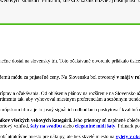
h webových stránkach Primarku, kde sa zákazník dozvie aj dostupnosť 
ečne dostal na slovenský trh. Toto očakávané otvorenie prilákalo tisíc
dernú módu za prijateľné ceny. Na Slovensku bol otvorený
v máji v ro
íprav a očakávania. Od ohlásenia plánov na rozšírenie na Slovensko 
sortimentu tak, aby vyhovoval miestnym preferenciám a sezónnym trend
európskom trhu a je to jasný signál ich odhodlania poskytovať kvalitn
íkov všetkých vekových kategórií
. Jeho priestory sú naplnené oble
športový vzhľad,
šaty na svadbu
alebo
elegantné midi šaty
, Primark p
robí atraktívne miesto pre nákupy, ale tiež skvelé miesto na
výlety v oko