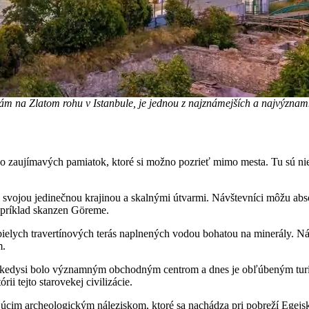
ám na Zlatom rohu v Istanbule, je jednou z najznámejších a najvýznamn
oho zaujímavých pamiatok, ktoré si možno pozrieť mimo mesta. Tu sú ni
ma svojou jedinečnou krajinou a skalnými útvarmi. Návštevníci môžu 
napríklad skanzen Göreme.
 bielych travertínových terás naplnených vodou bohatou na minerály. 
m.
e, kedysi bolo významným obchodným centrom a dnes je obľúbeným tur
ii tejto starovekej civilizácie.
ujúcim archeologickým náleziskom, ktoré sa nachádza pri pobreží Egejs