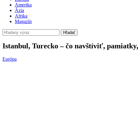
Amerika
Ázia
Afrika
Magazín
Hľadať
Istanbul, Turecko – čo navštíviť, pamiatky
Európa