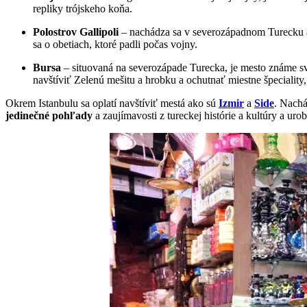
repliky trójskeho koňa.
Polostrov Gallipoli
– nachádza sa v severozápadnom Turecku a j
sa o obetiach, ktoré padli počas vojny.
Bursa
– situovaná na severozápade Turecka, je mesto známe s
navštíviť Zelenú mešitu a hrobku a ochutnať miestne špeciality,
Okrem Istanbulu sa oplatí navštíviť mestá ako sú
Izmir
a
Side
. Nachá
jedinečné pohľady
a zaujímavosti z tureckej histórie a kultúry a ur