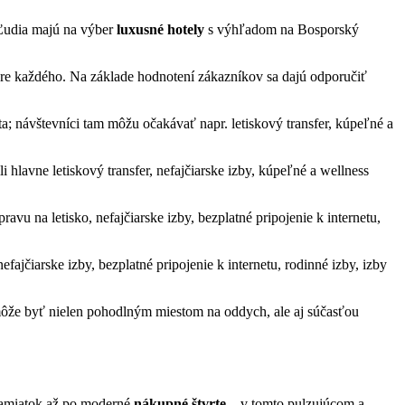
Ľudia majú na výber
luxusné hotely
s výhľadom na Bosporský
pre každého. Na základe hodnotení zákazníkov sa dajú odporučiť
ta; návštevníci tam môžu očakávať napr. letiskový transfer, kúpeľné a
i hlavne letiskový transfer, nefajčiarske izby, kúpeľné a wellness
vu na letisko, nefajčiarske izby, bezplatné pripojenie k internetu,
fajčiarske izby, bezplatné pripojenie k internetu, rodinné izby, izby
môže byť nielen pohodlným miestom na oddych, ale aj súčasťou
pamiatok až po moderné
nákupné štvrte
– v tomto pulzujúcom a