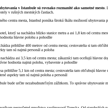
ubytovania v Istanbule sú rovnako rozmanité ako samotné mesto
. 
ostely v rušných mestských častiach.
rného centra mesta, Istanbul ponúka širokú škálu možností ubytovania 
otel, ktorý sa nachádza blízko stanice metra a asi 1,8 km od centra mes
e hodnotia hlavne polohu a pohodlie
hádza približne 400 metrov od centra mesta; cestovatelia si tam obľúbil
ekty tam sú najmä personál a poloha
nachádza asi 3,5 km od centra mesta; zákazníci tam oceňujú hlavne dopra
zitívne hodnotia najmä polohu, vybavenie a pohodlie
a približne 5,1 km od centra mesta; cestovatelia tam obľubujú hlavne ne
ené aspekty tam sú najmä poloha a personál
tanbule bude určite nezabudnuteľným zážitkom. To správne ubytovanie 
tevníkom nespočetné množstvo zaujímavostí Turecka. Od starobylých 