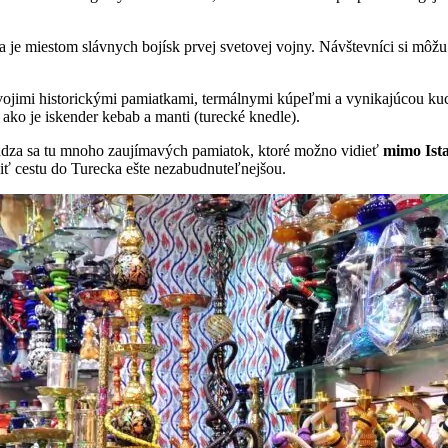
e miestom slávnych bojísk prvej svetovej vojny. Návštevníci si môžu p
vojimi historickými pamiatkami, termálnymi kúpeľmi a vynikajúcou kuc
 ako je iskender kebab a manti (turecké knedle).
dza sa tu mnoho zaujímavých pamiatok, ktoré možno vidieť
mimo Ist
obiť cestu do Turecka ešte nezabudnuteľnejšou.