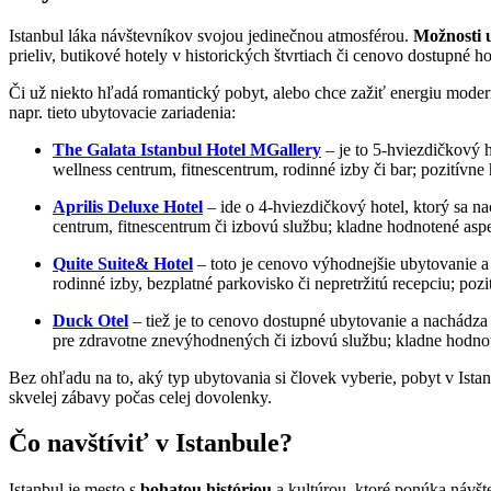
Istanbul láka návštevníkov svojou jedinečnou atmosférou.
Možnosti 
prieliv, butikové hotely v historických štvrtiach či cenovo dostupné h
Či už niekto hľadá romantický pobyt, alebo chce zažiť energiu mode
napr. tieto ubytovacie zariadenia:
The Galata Istanbul Hotel MGallery
– je to 5-hviezdičkový h
wellness centrum, fitnescentrum, rodinné izby či bar; pozitívn
Aprilis Deluxe Hotel
– ide o 4-hviezdičkový hotel, ktorý sa nac
centrum, fitnescentrum či izbovú službu; kladne hodnotené asp
Quite Suite& Hotel
– toto je cenovo výhodnejšie ubytovanie a 
rodinné izby, bezplatné parkovisko či nepretržitú recepciu; po
Duck Otel
– tiež je to cenovo dostupné ubytovanie a nachádza s
pre zdravotne znevýhodnených či izbovú službu; kladne hodnot
Bez ohľadu na to, aký typ ubytovania si človek vyberie, pobyt v Is
skvelej zábavy počas celej dovolenky.
Čo navštíviť v Istanbule?
Istanbul je mesto s
bohatou históriou
a kultúrou, ktoré ponúka návš