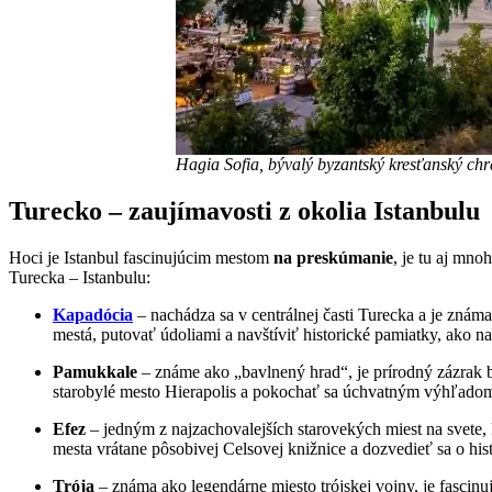
Hagia Sofia, bývalý byzantský kresťanský chr
Turecko – zaujímavosti z okolia Istanbulu
Hoci je Istanbul fascinujúcim mestom
na preskúmanie
, je tu aj mn
Turecka – Istanbulu:
Kapadócia
– nachádza sa v centrálnej časti Turecka a je zná
mestá, putovať údoliami a navštíviť historické pamiatky, ako 
Pamukkale
– známe ako „bavlnený hrad“, je prírodný zázrak
starobylé mesto Hierapolis a pokochať sa úchvatným výhľado
Efez
– jedným z najzachovalejších starovekých miest na svet
mesta vrátane pôsobivej Celsovej knižnice a dozvedieť sa o histór
Trója
– známa ako legendárne miesto trójskej vojny, je fascin