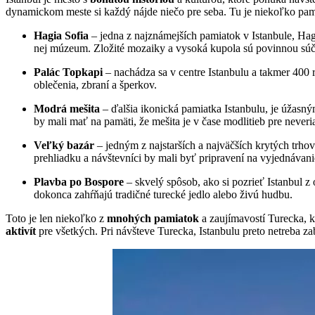
dynamickom meste si každý nájde niečo pre seba. Tu je niekoľko pami
Hagia Sofia
– jedna z najznámejších pamiatok v Istanbule, Hagi
nej múzeum. Zložité mozaiky a vysoká kupola sú povinnou súč
Palác Topkapi
– nachádza sa v centre Istanbulu a takmer 400
oblečenia, zbraní a šperkov.
Modrá mešita
– ďalšia ikonická pamiatka Istanbulu, je úžasný
by mali mať na pamäti, že mešita je v čase modlitieb pre neveri
Veľký bazár
– jedným z najstarších a najväčších krytých trhov
prehliadku a návštevníci by mali byť pripravení na vyjednávan
Plavba po Bospore
– skvelý spôsob, ako si pozrieť Istanbul
dokonca zahŕňajú tradičné turecké jedlo alebo živú hudbu.
Toto je len niekoľko z
mnohých pamiatok
a zaujímavostí Turecka, k
aktivít
pre všetkých. Pri návšteve Turecka, Istanbulu preto netreba zab