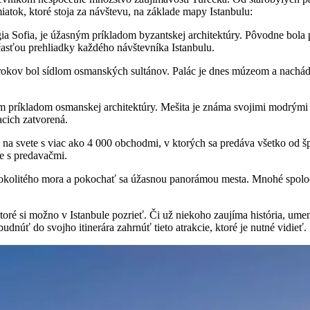
atok, ktoré stoja za návštevu, na základe mapy Istanbulu:
a Sofia, je úžasným príkladom byzantskej architektúry. Pôvodne bola pos
asťou prehliadky každého návštevníka Istanbulu.
 rokov bol sídlom osmanských sultánov. Palác je dnes múzeom a nachá
m príkladom osmanskej architektúry. Mešita je známa svojimi modrými d
acich zatvorená.
 na svete s viac ako 4 000 obchodmi, v ktorých sa predáva všetko od špe
ie s predavačmi.
 z okolitého mora a pokochať sa úžasnou panorámou mesta. Mnohé spolo
toré si možno v Istanbule pozrieť. Či už niekoho zaujíma história, ume
udnúť do svojho itinerára zahrnúť tieto atrakcie, ktoré je nutné vidieť.