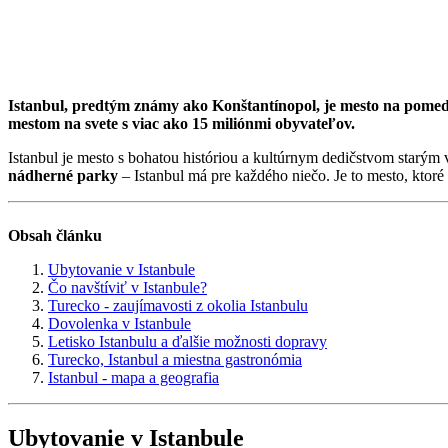
Istanbul, predtým známy ako Konštantínopol, je mesto na pomedz
mestom na svete s viac ako 15 miliónmi obyvateľov.
Istanbul je mesto s bohatou históriou a kultúrnym dedičstvom starým
nádherné parky
– Istanbul má pre každého niečo. Je to mesto, ktor
Obsah článku
Ubytovanie v Istanbule
Čo navštíviť v Istanbule?
Turecko - zaujímavosti z okolia Istanbulu
Dovolenka v Istanbule
Letisko Istanbulu a ďalšie možnosti dopravy
Turecko, Istanbul a miestna gastronómia
Istanbul - mapa a geografia
Ubytovanie v Istanbule