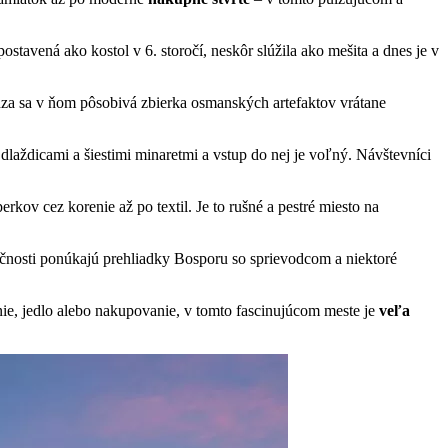
tavená ako kostol v 6. storočí, neskôr slúžila ako mešita a dnes je v
dza sa v ňom pôsobivá zbierka osmanských artefaktov vrátane
laždicami a šiestimi minaretmi a vstup do nej je voľný. Návštevníci
rkov cez korenie až po textil. Je to rušné a pestré miesto na
čnosti ponúkajú prehliadky Bosporu so sprievodcom a niektoré
nie, jedlo alebo nakupovanie, v tomto fascinujúcom meste je
veľa