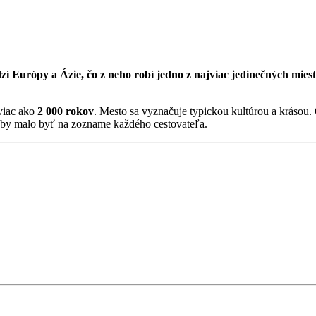
í Európy a Ázie, čo z neho robí jedno z najviac jedinečných mies
 viac ako
2 000 rokov
. Mesto sa vyznačuje typickou kultúrou a krásou.
é by malo byť na zozname každého cestovateľa.