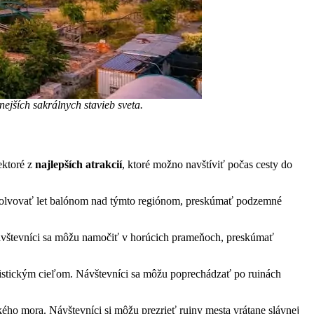
ejších sakrálnych stavieb sveta.
ektoré z
najlepších atrakcií
, ktoré možno navštíviť počas cesty do
absolvovať let balónom nad týmto regiónom, preskúmať podzemné
Návštevníci sa môžu namočiť v horúcich prameňoch, preskúmať
istickým cieľom. Návštevníci sa môžu poprechádzať po ruinách
kého mora. Návštevníci si môžu prezrieť ruiny mesta vrátane slávnej