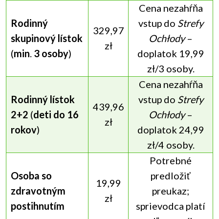
Cena nezahŕňa
Rodinný
vstup do
Strefy
329,97
skupinový lístok
Ochłody
–
zł
(
min
.
3 osoby
)
doplatok 19,99
zł/3 osoby.
Cena nezahŕňa
Rodinný lístok
vstup do
Strefy
439,96
2+2
(
deti do 16
Ochłody
–
zł
rokov
)
doplatok 24,99
zł/4 osoby.
Potrebné
Osoba so
predložiť
19,99
zdravotným
preukaz;
zł
postihnutím
sprievodca platí