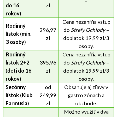
–
do 16
zł
rokov
)
Cena nezahŕňa vstup
Rodinný
296,97
do
Strefy Ochłody
–
lístok
(
min
.
zł
doplatok 19,99 zł/3
3 osoby
)
osoby.
Rodinný
Cena nezahŕňa vstup
lístok 2+2
395,96
do
Strefy Ochłody
–
(
deti do 16
zł
doplatok 19,99 zł/3
rokov
)
osoby.
Sezónny
od
Obsahuje aj zľavy v
lístok
(
Klub
249,99
gastro zónach a
Farmusia
)
zł
obchode.
Možno využiť v dva