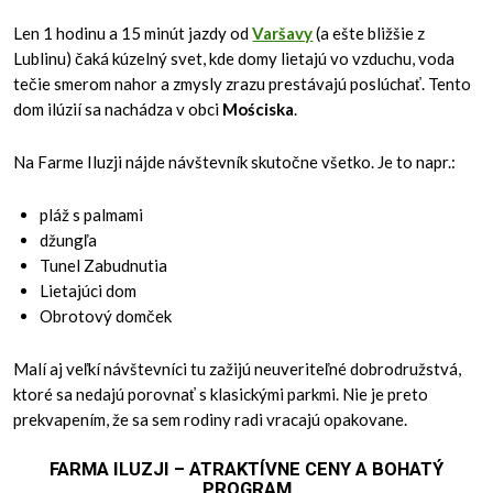
Len 1 hodinu a 15 minút jazdy od
Varšavy
(a ešte bližšie z
Lublinu) čaká kúzelný svet, kde domy lietajú vo vzduchu, voda
tečie smerom nahor a zmysly zrazu prestávajú poslúchať. Tento
dom ilúzií sa nachádza v obci
Mościska
.
Na Farme Iluzji nájde návštevník skutočne všetko. Je to napr.:
pláž s palmami
džungľa
Tunel Zabudnutia
Lieta­júci dom
Obrotový domček
Malí aj veľkí návštevníci tu zažijú neuveriteľné dobrodružstvá,
ktoré sa nedajú porovnať s klasickými parkmi. Nie je preto
prekvapením, že sa sem rodiny radi vracajú opakovane.
FARMA ILUZJI – ATRAKTÍVNE CENY A BOHATÝ
PROGRAM