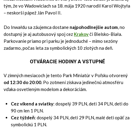
tým, že vo Wadowiciach sa 18. mája 1920 narodil Karol Wojtyła
– neskorší pápež Ján Pavol II.
Do Inwałdu sa záujemca dostane
najpohodlnejšie autom
, no
dostupný je aj autobusový spoj cez
Krakov
či Bielsko-Biała.
Parkovanie priamo pri parku je jednoduché – mimo sezóny
zadarmo, počas leta za symbolických 10 zlotých na deň.
OTVÁRACIE HODINY A VSTUPNÉ
V zimných mesiacoch je tento Park Miniatúr v Poľsku otvorený
od 12:30 do 20:00
. Po zotmení získava jedinečnú atmosféru
vďaka osvetleným modelom a dekoráciám.
Cez víkend a sviatky
: dospelý 39 PLN, deti 34 PLN, deti do
90 cm len 1 PLN.
Cez týždeň
: dospelý 34 PLN, deti 29 PLN, malé deti opäť za
symbolickú 1 PLN.