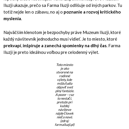
Iluzji ukazuje, prečo sa Farma Iluzji odlišuje od iných parkov. Tu
totiž nejde len o zábavu, no aj o
poznanie a rozvoj kritického
myslenia
.
Najväčším klenotom je bezpochyby práve Muzeum Iluzji, ktoré
každý návštevník jednoducho musí vidieť. Je to miesto, ktoré
prekvapí
,
inšpiruje a zanechá spomienky na dlhý čas
. Farma
Iluzji je preto ideálnou voľbou pre celodenný výlet.
Toto miesto
je ako
stvorené na
rodinné
výlety, kde
môžu ľudia
objaviť svet
plný fantázie.
A pozor – raz
to nestačí,
pretože pri
každej
návšteve
nájde človek
niečo nové.
(zdroj:
farmailuzji.pl)