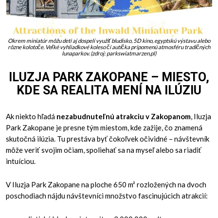
Okrem miniatúr môžu deti aj dospelí využiť bludisko, 5D kino, egyptskú výstavu alebo
rôzne kolotoče. Veľké vyhliadkové koleso či autíčka pripomenú atmosféru tradičných
lunaparkov. (zdroj: parkswiatmarzen.pl)
ILUZJA PARK ZAKOPANE – MIESTO,
KDE SA REALITA MENÍ NA ILÚZIU
Ak niekto hľadá
nezabudnuteľnú atrakciu v Zakopanom
, Iluzja
Park Zakopane je presne tým miestom, kde zažije, čo znamená
skutočná ilúzia. Tu prestáva byť čokoľvek očividné – návštevník
môže veriť svojim očiam, spoliehať sa na myseľ alebo sa riadiť
intuíciou.
V Iluzja Park Zakopane na ploche 650 m² rozložených na dvoch
poschodiach nájdu návštevníci množstvo fascinujúcich atrakcií: