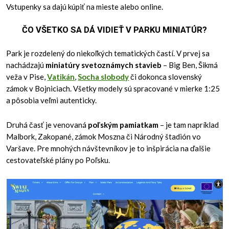
Vstupenky sa dajú kúpiť na mieste alebo online.
ČO VŠETKO SA DÁ VIDIEŤ V PARKU MINIATÚR?
Park je rozdelený do niekoľkých tematických častí. V prvej sa
nachádzajú
miniatúry svetoznámych stavieb
– Big Ben, Šikmá
veža v Pise,
Vatikán
,
Socha slobody
či dokonca slovenský
zámok v Bojniciach. Všetky modely sú spracované v mierke 1:25
a pôsobia veľmi autenticky.
Druhá časť je venovaná
poľským pamiatkam
– je tam napríklad
Malbork, Zakopané, zámok Moszna či Národný štadión vo
Varšave. Pre mnohých návštevníkov je to inšpirácia na ďalšie
cestovateľské plány po Poľsku.