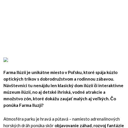
Farma Ilúzií je unikátne miesto v Poľsku, ktoré spája kúzlo
optických trikov s dobrodružstvom a rodinnou zábavou.
Návštevníci tu nenájdu len klasický dom ilúzií či interaktívne
múzeum ilúzií, no aj detské ihriská, vodné atrakcie a
množstvo zón, ktoré dokážu zaujať malých aj veľkých. Čo
ponúka Farma Iluzji?
Atmosféra parku je hravá a pútavá – namiesto adrenalínových
horských dráh ponúka skôr
objavovanie záhad
,
rozvoj fantázie