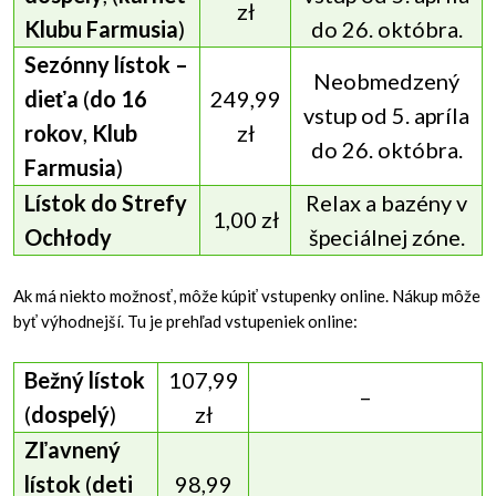
zł
Klubu Farmusia
)
do 26. októbra.
Sezónny lístok –
Neobmedzený
dieťa
(
do 16
249,99
vstup od 5. apríla
rokov
,
Klub
zł
do 26. októbra.
Farmusia
)
Lístok do Strefy
Relax a bazény v
1,00 zł
Ochłody
špeciálnej zóne.
Ak má niekto možnosť, môže kúpiť vstupenky online. Nákup môže
byť výhodnejší. Tu je prehľad vstupeniek online:
Bežný lístok
107,99
–
(
dospelý
)
zł
Zľavnený
lístok
(
deti
98,99