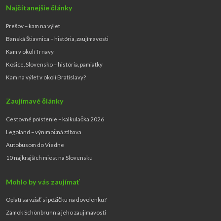
Najčítanejšie články
Prešov – kam na výlet
Banská Štiavnica – história, zaujímavosti
Kam v okolí Trnavy
Košice, Slovensko – história, pamiatky
Kam na výlet v okolí Bratislavy?
Zaujímavé články
Cestovné poistenie – kalkulačka 2026
Legoland – výnimočná zábava
Autobusom do Viedne
10 najkrajších miest na Slovensku
Mohlo by vás zaujímať
Oplatí sa vziať si pôžičku na dovolenku?
Zámok Schönbrunn a jeho zaujímavosti