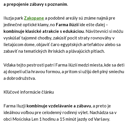
a prepojenie zábavy s poznaním
.
Iluzja park
Zakopane
a podobné areály sú známe najmä pre
jedinečné optické klamy, no
Farma ilúzií
ide ešte ďalej –
kombinuje klasické atrakcie s edukáciou
. Návštevníci si môžu
vyskúšať tajomné chodby, zakúsiť pocit straty rovnováhy v
lietajúcom dome, objaviť čaro egyptských artefaktov alebo sa
zabaviť na tematických ihriskách a plávajúcich pltiach.
Vďaka tejto pestrosti patrí Farma ilúzií medzi miesta, kde sa deti
aj dospelí učia hravou formou, a pritom si užijú deň plný smiechu
a dobrodružstva.
Kľúčové informácie článku
Farma Iluzji
kombinuje vzdelávanie a zábavu
, a preto je
ideálnou voľbou pre celodenný rodinný výlet. Nachádza sa v
obci Mościska Len 1 hodinu a 15 minút jazdy od Varšavy.