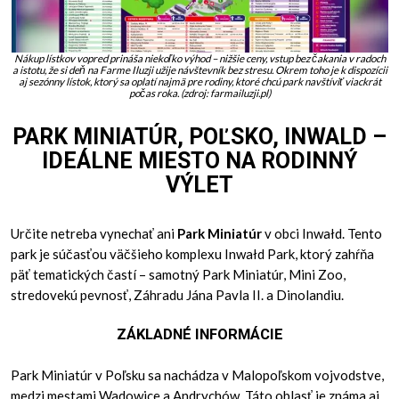
Nákup lístkov vopred prináša niekoľko výhod – nižšie ceny, vstup bez čakania v radoch
a istotu, že si deň na Farme Iluzji užije návštevník bez stresu. Okrem toho je k dispozícii
aj sezónny lístok, ktorý sa oplatí najmä pre rodiny, ktoré chcú park navštíviť viackrát
počas roka. (zdroj: farmailuzji.pl)
PARK MINIATÚR, POĽSKO, INWALD –
IDEÁLNE MIESTO NA RODINNÝ
VÝLET
Určite netreba vynechať ani
Park Miniatúr
v obci Inwałd. Tento
park je súčasťou väčšieho komplexu Inwałd Park, ktorý zahŕňa
päť tematických častí – samotný Park Miniatúr, Mini Zoo,
stredovekú pevnosť, Záhradu Jána Pavla II. a Dinolandiu.
ZÁKLADNÉ INFORMÁCIE
Park Miniatúr v Poľsku sa nachádza v Malopoľskom vojvodstve,
medzi mestami Wadowice a Andrychów. Táto oblasť je známa aj