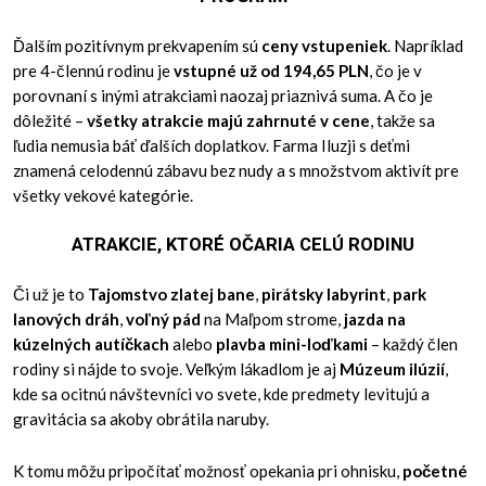
Ďalším pozitívnym prekvapením sú
ceny vstupeniek
. Napríklad
pre 4-člennú rodinu je
vstupné už od 194,65 PLN
, čo je v
porovnaní s inými atrakciami naozaj priaznivá suma. A čo je
dôležité –
všetky atrakcie majú zahrnuté v cene
, takže sa
ľudia nemusia báť ďalších doplatkov. Farma Iluzji s deťmi
znamená celodennú zábavu bez nudy a s množstvom aktivít pre
všetky vekové kategórie.
ATRAKCIE, KTORÉ OČARIA CELÚ RODINU
Či už je to
Tajomstvo zlatej bane
,
pirátsky labyrint
,
park
lanových dráh
,
voľný pád
na Maľpom strome,
jazda na
kúzelných autíčkach
alebo
plavba mini-loďkami
– každý člen
rodiny si nájde to svoje. Veľkým lákadlom je aj
Múzeum ilúzií
,
kde sa ocitnú návštevníci vo svete, kde predmety levitujú a
gravitácia sa akoby obrátila naruby.
K tomu môžu pripočítať možnosť opekania pri ohnisku,
početné