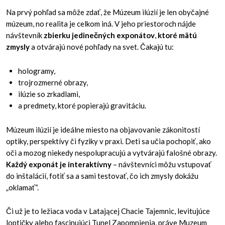
Na prvý pohľad sa môže zdať, že Múzeum ilúzií je len obyčajné
múzeum, no realita je celkom iná. V jeho priestoroch nájde
návštevník
zbierku jedinečných exponátov
,
ktoré mätú
zmysly
a otvárajú nové pohľady na svet. Čakajú tu:
hologramy,
trojrozmerné obrazy,
ilúzie so zrkadlami,
a predmety, ktoré popierajú gravitáciu.
Múzeum ilúzií je ideálne miesto na objavovanie zákonitostí
optiky, perspektívy či fyziky v praxi. Deti sa učia pochopiť, ako
oči a mozog niekedy nespolupracujú a vytvárajú falošné obrazy.
Každý exponát je interaktívny
– návštevníci môžu vstupovať
do inštalácií, fotiť sa a sami testovať, čo ich zmysly dokážu
„oklamať“.
Či už je to ležiaca voda v Latającej Chacie Tajemnic, levitujúce
loptičky alebo fascinujúci Tunel Zapomnienia, práve Muzeum