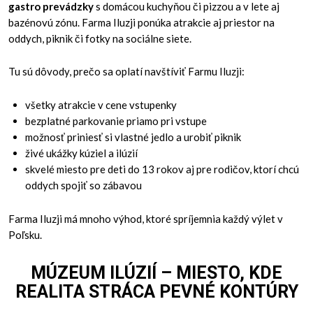
gastro prevádzky
s domácou kuchyňou či pizzou a v lete aj
bazénovú zónu. Farma Iluzji ponúka atrakcie aj priestor na
oddych, piknik či fotky na sociálne siete.
Tu sú dôvody, prečo sa oplatí navštíviť Farmu Iluzji:
všetky atrakcie v cene vstupenky
bezplatné parkovanie priamo pri vstupe
možnosť priniesť si vlastné jedlo a urobiť piknik
živé ukážky kúziel a ilúzií
skvelé miesto pre deti do 13 rokov aj pre rodičov, ktorí chcú
oddych spojiť so zábavou
Farma Iluzji má mnoho výhod, ktoré spríjemnia každý výlet v
Poľsku.
MÚZEUM ILÚZIÍ – MIESTO, KDE
REALITA STRÁCA PEVNÉ KONTÚRY