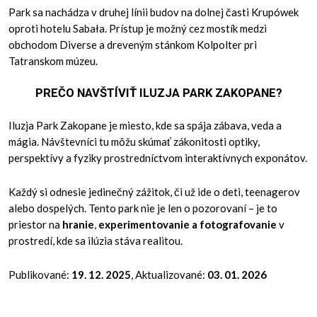
Park sa nachádza v druhej línii budov na dolnej časti Krupówek
oproti hotelu Sabała. Prístup je možný cez mostík medzi
obchodom Diverse a dreveným stánkom Kolpolter pri
Tatranskom múzeu.
PREČO NAVŠTÍVIŤ ILUZJA PARK ZAKOPANE?
Iluzja Park Zakopane je miesto, kde sa spája zábava, veda a
mágia. Návštevníci tu môžu skúmať zákonitosti optiky,
perspektívy a fyziky prostredníctvom interaktívnych exponátov.
Každý si odnesie jedinečný zážitok, či už ide o deti, teenagerov
alebo dospelých. Tento park nie je len o pozorovaní – je to
priestor na
hranie
,
experimentovanie a fotografovanie
v
prostredí, kde sa ilúzia stáva realitou.
Publikované:
19. 12. 2025
, Aktualizované:
03. 01. 2026