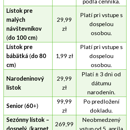
podľa cenníka.
Lístok pre
Platí pri vstupe s
malých
29,99
dospelou
návštevníkov
zł
osobou.
(
do 100 cm
)
Lístok pre
Platí pri vstupe s
bábätká
(
do 80
1,99 zł
dospelou
cm
)
osobou.
Platí ± 3 dni od
Narodeninový
29,99
dátumu
lístok
zł
narodenín.
99,99
Po predložení
Senior
(
60
+)
zł
dokladu.
Sezónny lístok –
Neobmedzený
269,99
dospelý
, (
karnet
vstup od 5. apríla