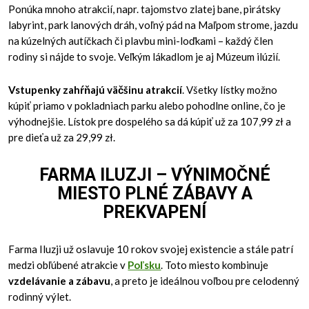
Ponúka mnoho atrakcií, napr. tajomstvo zlatej bane, pirátsky
labyrint, park lanových dráh, voľný pád na Maľpom strome, jazdu
na kúzelných autíčkach či plavbu mini-loďkami – každý člen
rodiny si nájde to svoje. Veľkým lákadlom je aj Múzeum ilúzií.
Vstupenky zahŕňajú väčšinu atrakcií
. Všetky lístky možno
kúpiť priamo v pokladniach parku alebo pohodlne online, čo je
výhodnejšie. Lístok pre dospelého sa dá kúpiť už za 107,99 zł a
pre dieťa už za 29,99 zł.
FARMA ILUZJI – VÝNIMOČNÉ
MIESTO PLNÉ ZÁBAVY A
PREKVAPENÍ
Farma Iluzji už oslavuje 10 rokov svojej existencie a stále patrí
medzi obľúbené atrakcie v
Poľsku
. Toto miesto kombinuje
vzdelávanie a zábavu
, a preto je ideálnou voľbou pre celodenný
rodinný výlet.