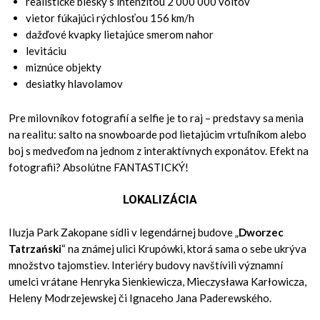
realistické blesky s intenzitou 2 000 000 voltov
vietor fúkajúci rýchlosťou 156 km/h
dažďové kvapky lietajúce smerom nahor
levitáciu
miznúce objekty
desiatky hlavolamov
Pre milovníkov fotografií a selfie je to raj – predstavy sa menia
na realitu: salto na snowboarde pod lietajúcim vrtuľníkom alebo
boj s medveďom na jednom z interaktívnych exponátov. Efekt na
fotografii? Absolútne FANTASTICKÝ!
LOKALIZÁCIA
Iluzja Park Zakopane sídli v legendárnej budove „
Dworzec
Tatrzański
“ na známej ulici Krupówki, ktorá sama o sebe ukrýva
množstvo tajomstiev. Interiéry budovy navštívili významní
umelci vrátane Henryka Sienkiewicza, Mieczysława Karłowicza,
Heleny Modrzejewskej či Ignaceho Jana Paderewského.