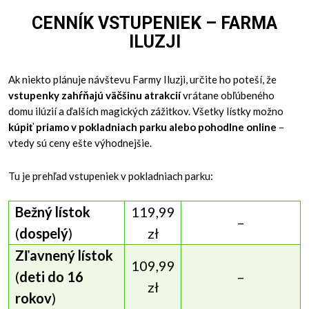
CENNÍK VSTUPENIEK – FARMA
ILUZJI
Ak niekto plánuje návštevu Farmy Iluzji, určite ho poteší, že
vstupenky zahŕňajú väčšinu atrakcií
vrátane obľúbeného
domu ilúzií a ďalších magických zážitkov. Všetky lístky možno
kúpiť priamo v pokladniach parku alebo pohodlne online
–
vtedy sú ceny ešte výhodnejšie.
Tu je prehľad vstupeniek v pokladniach parku:
Bežný lístok
119,99
–
(
dospelý
)
zł
Zľavnený lístok
109,99
(
deti do 16
–
zł
rokov
)