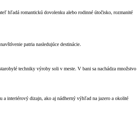
vateľ hľadá romantickú dovolenku alebo rodinné útočisko, rozmanité
navštívenie patria nasledujúce destinácie.
arobylé techniky výroby soli v meste. V bani sa nachádza množstvo
 interiérový dizajn, ako aj nádherný výhľad na jazero a okolité