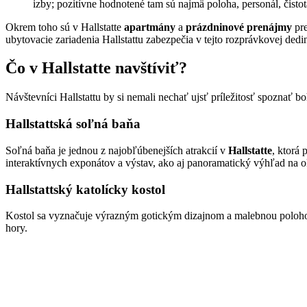
izby; pozitívne hodnotené tam sú najmä poloha, personál, čistot
Okrem toho sú v Hallstatte
apartmány
a
prázdninové prenájmy
pre
ubytovacie zariadenia Hallstattu zabezpečia v tejto rozprávkovej de
Čo v Hallstatte navštíviť?
Návštevníci Hallstattu by si nemali nechať ujsť príležitosť spoznať bo
Hallstattská soľná baňa
Soľná baňa je jednou z najobľúbenejších atrakcií v
Hallstatte
, ktorá
interaktívnych exponátov a výstav, ako aj panoramatický výhľad na ok
Hallstattský katolícky kostol
Kostol sa vyznačuje výrazným gotickým dizajnom a malebnou polohou n
hory.