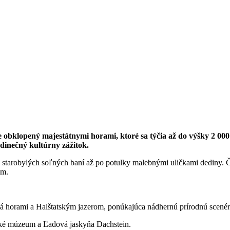
 Je obklopený majestátnymi horami, ktoré sa týčia až do výšky 2
dinečný kultúrny zážitok.
ia starobylých soľných baní až po potulky malebnými uličkami dediny. Č
em.
ná horami a Halštatským jazerom, ponúkajúca nádhernú prírodnú scenéri
ttské múzeum a Ľadová jaskyňa Dachstein.