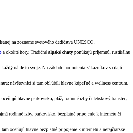
zapísanej na zozname svetového dedičstva UNESCO.
o
a okolité hory. Tradičné
alpské chaty
ponúkajú príjemnú, rustikálnu
 každý nájde to svoje. Na základe hodnotenia zákazníkov sa dajú
ntra; návštevníci si tam obľúbili hlavne kúpeľné a wellness centrum,
 oceňujú hlavne parkovisko, pláž, rodinné izby či letiskový transfer;
jmä rodinné izby, parkovisko, bezplatné pripojenie k internetu či
 tam oceňujú hlavne bezplatné pripojenie k internetu a nefajčiarske