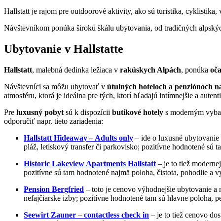
Hallstatt je rajom pre outdoorové aktivity, ako sú turistika, cyklistika
Návštevníkom ponúka širokú škálu ubytovania, od tradičných alpský
Ubytovanie v Hallstatte
Hallstatt
, malebná dedinka ležiaca v
rakúskych Alpách
, ponúka
oča
Návštevníci sa môžu ubytovať v
útulných hoteloch a penziónoch n
atmosféru, ktorá je ideálna pre tých, ktorí hľadajú intímnejšie a autenti
Pre
luxusný pobyt
sú k dispozícii
butikové hotely
s moderným vybave
odporučiť napr. tieto zariadenia:
Hallstatt Hideaway – Adults only
– ide o luxusné ubytovanie 
pláž, letiskový transfer či parkovisko; pozitívne hodnotené sú 
Historic Lakeview Apartments Hallstatt
– je to tiež modernej
pozitívne sú tam hodnotené najmä poloha, čistota, pohodlie a 
Pension Bergfried
– toto je cenovo výhodnejšie ubytovanie a n
nefajčiarske izby; pozitívne hodnotené tam sú hlavne poloha, pe
Seewirt Zauner – contactless check in
– je to tiež cenovo dos