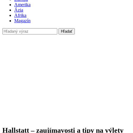
Amerika
Ázia
Afrika
Magazín
Hľadať
Hallstatt – zaujímavosti a tipy na výlety