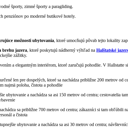
, vodné športy, zimné športy a paragliding.
ch penziónov po moderné butikové hotely.
rujúce možnosti ubytovania
, ktoré umocňujú pôvab tejto lokality 
a brehu jazera
, ktoré poskytujú nádherný výhľad na
Halštatské jazer
ckejšie zážitky.
ním a elegantným interiérom, ktoré zaručujú pohodlie. V Hallstatte si
určené len pre dospelých, ktoré sa nachádza približne 200 metrov od ce
tam najmä poloha, čistota a pohodlie
šie ubytovanie a nachádza sa asi 150 metrov od centra; cestovatelia tam
vybavenie
achádza sa približne 700 metrov od centra; zákazníci si tam obľúbili na
rsonál a čistota
tupnejšie ubytovanie a nachádza sa asi 30 metrov od centra; návštevníci