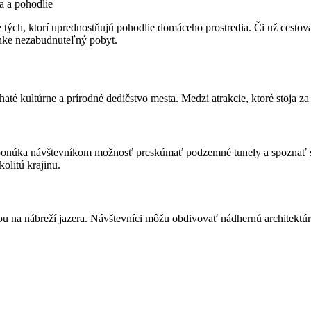
a a pohodlie
 tých, ktorí uprednostňujú pohodlie domáceho prostredia. Či už cesto
dinke nezabudnuteľný pobyt.
haté kultúrne a prírodné dedičstvo mesta. Medzi atrakcie, ktoré stoja za 
 ponúka návštevníkom možnosť preskúmať podzemné tunely a spoznať st
olitú krajinu.
a nábreží jazera. Návštevníci môžu obdivovať nádhernú architektúru a