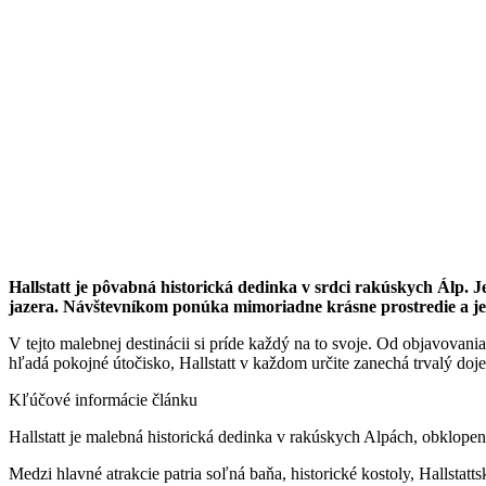
Hallstatt je pôvabná historická dedinka v srdci rakúskych Álp.
jazera. Návštevníkom ponúka mimoriadne krásne prostredie a je
V tejto malebnej destinácii si príde každý na to svoje. Od objavovan
hľadá pokojné útočisko, Hallstatt v každom určite zanechá trvalý doj
Kľúčové informácie článku
Hallstatt je malebná historická dedinka v rakúskych Alpách, obklope
Medzi hlavné atrakcie patria soľná baňa, historické kostoly, Hallsta