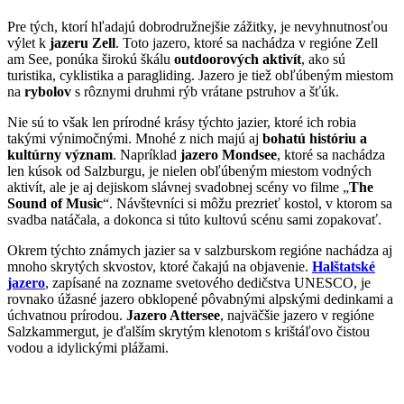
Pre tých, ktorí hľadajú dobrodružnejšie zážitky, je nevyhnutnosťou
výlet k
jazeru Zell
. Toto jazero, ktoré sa nachádza v regióne Zell
am See, ponúka širokú škálu
outdoorových aktivít
, ako sú
turistika, cyklistika a paragliding. Jazero je tiež obľúbeným miestom
na
rybolov
s rôznymi druhmi rýb vrátane pstruhov a šťúk.
Nie sú to však len prírodné krásy týchto jazier, ktoré ich robia
takými výnimočnými. Mnohé z nich majú aj
bohatú históriu a
kultúrny význam
. Napríklad
jazero Mondsee
, ktoré sa nachádza
len kúsok od Salzburgu, je nielen obľúbeným miestom vodných
aktivít, ale je aj dejiskom slávnej svadobnej scény vo filme „
The
Sound of Music
“. Návštevníci si môžu prezrieť kostol, v ktorom sa
svadba natáčala, a dokonca si túto kultovú scénu sami zopakovať.
Okrem týchto známych jazier sa v salzburskom regióne nachádza aj
mnoho skrytých skvostov, ktoré čakajú na objavenie.
Halštatské
jazero
, zapísané na zozname svetového dedičstva UNESCO, je
rovnako úžasné jazero obklopené pôvabnými alpskými dedinkami a
úchvatnou prírodou.
Jazero Attersee
, najväčšie jazero v regióne
Salzkammergut, je ďalším skrytým klenotom s krištáľovo čistou
vodou a idylickými plážami.