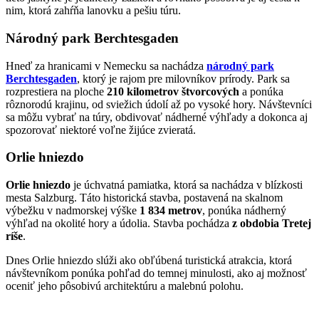
nim, ktorá zahŕňa lanovku a pešiu túru.
Národný park Berchtesgaden
Hneď za hranicami v Nemecku sa nachádza
národný park
Berchtesgaden
, ktorý je rajom pre milovníkov prírody. Park sa
rozprestiera na ploche
210 kilometrov štvorcových
a ponúka
rôznorodú krajinu, od sviežich údolí až po vysoké hory. Návštevníci
sa môžu vybrať na túry, obdivovať nádherné výhľady a dokonca aj
spozorovať niektoré voľne žijúce zvieratá.
Orlie hniezdo
Orlie hniezdo
je úchvatná pamiatka, ktorá sa nachádza v blízkosti
mesta Salzburg. Táto historická stavba, postavená na skalnom
výbežku v nadmorskej výške
1 834 metrov
, ponúka nádherný
výhľad na okolité hory a údolia. Stavba pochádza
z obdobia Tretej
ríše
.
Dnes Orlie hniezdo slúži ako obľúbená turistická atrakcia, ktorá
návštevníkom ponúka pohľad do temnej minulosti, ako aj možnosť
oceniť jeho pôsobivú architektúru a malebnú polohu.