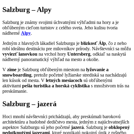
Salzburg – Alpy
Salzburg je známy svojimi úchvatnými výhľadmi na hory a je
obľúbeným cieľom turistov z celého sveta. Jeho kulisu tvoria
nádherné
Alpy
.
Jedným z hlavných lákadiel Salzburgu je
blízkosť Álp
, čo z neho
robí ideálnu destináciu pre milovníkov prírody. Návštevníci sa môžu
vyviezť lanovkou
na vrchol hory
Untersberg
, odkiaľ sa naskytá
nádherný panoramatický výhľad na mesto a okolie.
V
zime
je Salzburg obľúbeným miestom na
lyžovanie a
snowboarding
, pretože početné lyžiarske strediská sa nachádzajú
len kúsok od mesta. V
letných mesiacoch
sú obľúbenými
aktivitami
pešia turistika a horská cyklistika
s množstvom trás na
preskúmanie.
Salzburg – jazerá
Hoci mnohí návštevníci prichádzajú, aby preskúmali barokovú
architektúru a hudobné dedičstvo mesta, jedným z najúchvatnejších
aspektov Salzburgu sú jeho početné
jazerá
. Salzburg je
obklopený
nedotknutými jazerami
, ktoré ponúkajú pokojný únik z rušného