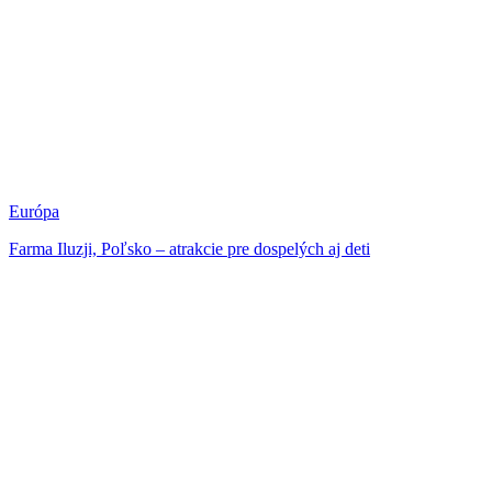
Európa
Farma Iluzji, Poľsko – atrakcie pre dospelých aj deti