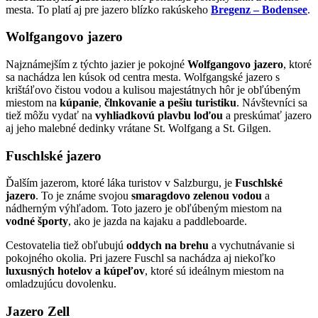
mesta. To platí aj pre jazero blízko rakúskeho
Bregenz – Bodensee
.
Wolfgangovo jazero
Najznámejším z týchto jazier je pokojné
Wolfgangovo jazero
, ktoré
sa nachádza len kúsok od centra mesta. Wolfgangské jazero s
krištáľovo čistou vodou a kulisou majestátnych hôr je obľúbeným
miestom na
kúpanie
,
člnkovanie a pešiu turistiku
. Návštevníci sa
tiež môžu vydať na
vyhliadkovú plavbu loďou
a preskúmať jazero
aj jeho malebné dedinky vrátane St. Wolfgang a St. Gilgen.
Fuschlské jazero
Ďalším jazerom, ktoré láka turistov v Salzburgu, je
Fuschlské
jazero
. To je známe svojou
smaragdovo zelenou vodou
a
nádherným výhľadom. Toto jazero je obľúbeným miestom na
vodné športy
, ako je jazda na kajaku a paddleboarde.
Cestovatelia tiež obľubujú
oddych na brehu
a vychutnávanie si
pokojného okolia. Pri jazere Fuschl sa nachádza aj niekoľko
luxusných hotelov a kúpeľov
, ktoré sú ideálnym miestom na
omladzujúcu dovolenku.
Jazero Zell