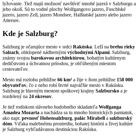
lyžovanie. Tiež majú možnosť navštíviť mnohé jazerá v Salzburgu a
jeho okolí. Sú to vodné plochy Wolfgangovo jazero, Fuschlské
jazero, jazero Zell, jazero Mondsee, Halštatské jazero alebo jazero
Attersee.
Kde je Salzburg?
Salzburg je očarujúce mesto v srdci
Rakúska
. Leží na
brehu rieky
Salzach
, obklopené nádhernými
východnými Alpami
. Salzburg,
známy svojou
barokovou architektúrou
, bohatým kultúrnym
dedičstvom a úchvatnou prírodou, je obľúbeným miestom
cestovateľov.
Mesto má rozlohu približne
66 km²
a žije v ňom približne
158 000
obyvateľov
, čo z neho robí štvrté najväčšie mesto v Rakúsku.
Salzburg je hlavným mestom spolkovej krajiny
Salzbursko
a je
rozdelený na
24 okresov
.
Je tiež rodiskom slávneho hudobného skladateľa
Wolfganga
Amadea Mozarta
a nachádza sa tu mnoho historických pamiatok,
ako napr.
pevnosť Hohensalzburg
,
palác Mirabell
a
salzburský
dóm
. Vďaka malebnému prostrediu, bohatej histórii a živej kultúre
je Salzburg vyhľadávanou destináciou Rakúska.