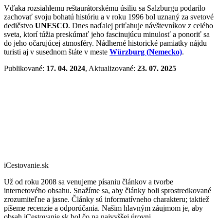
Vďaka rozsiahlemu reštaurátorskému úsiliu sa Salzburgu podarilo
zachovať svoju bohatú históriu a v roku 1996 bol uznaný za svetové
dedičstvo
UNESCO
. Dnes naďalej priťahuje návštevníkov z celého
sveta, ktorí túžia preskúmať jeho fascinujúcu minulosť a ponoriť sa
do jeho očarujúcej atmosféry. Nádherné historické pamiatky nájdu
turisti aj v susednom štáte v meste
Würzburg (Nemecko)
.
Publikované:
17. 04. 2024
, Aktualizované:
23. 07. 2025
iCestovanie.sk
Už od roku 2008 sa venujeme písaniu článkov a tvorbe
internetového obsahu. Snažíme sa, aby články boli sprostredkované
zrozumiteľne a jasne. Články sú informatívneho charakteru; taktiež
píšeme recenzie a odporúčania. Našim hlavným záujmom je, aby
obsah iCestovanie.sk bol čo na najvyššej úrovni.