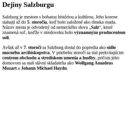
Dejiny Salzburgu
Salzburg je mestom s bohatou históriou a kultúrou. Jeho korene
siahajú až do
5
.
storočia
, keď bolo založené ako rímska osada.
Názov mesta je odvodený od nemeckého slova „
Salz
“, ktoré
znamená soľ, keďže v stredoveku bolo
významným producentom
soli
.
Avšak až v
7
.
storočí
sa Salzburg dostal do popredia ako
sídlo
mocného arcibiskupstva
. V priebehu storočí sa stal prekvitajúcim
centrom obchodu a strediskom umenia a hudby
, pričom jeho
domovom sa stali slávni skladatelia ako
Wolfgang Amadeus
Mozart
a
Johann Michael Haydn
.