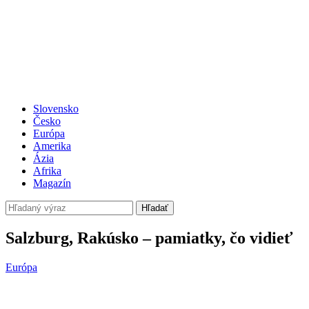
Slovensko
Česko
Európa
Amerika
Ázia
Afrika
Magazín
Hľadať
Salzburg, Rakúsko – pamiatky, čo vidieť
Európa