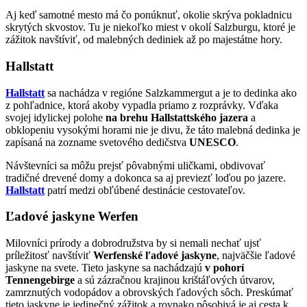
Aj keď samotné mesto má čo ponúknuť, okolie skrýva pokladnicu
skrytých skvostov. Tu je niekoľko miest v okolí Salzburgu, ktoré je
zážitok navštíviť, od malebných dediniek až po majestátne hory.
Hallstatt
Hallstatt
sa nachádza v regióne Salzkammergut a je to dedinka ako
z pohľadnice, ktorá akoby vypadla priamo z rozprávky. Vďaka
svojej idylickej polohe
na brehu Hallstattského jazera
a
obklopeniu vysokými horami nie je divu, že táto malebná dedinka je
zapísaná na zozname svetového dedičstva
UNESCO
.
Návštevníci sa môžu prejsť pôvabnými uličkami, obdivovať
tradičné drevené domy a dokonca sa aj previezť loďou po jazere.
Hallstatt
patrí medzi obľúbené destinácie cestovateľov.
Ľadové jaskyne Werfen
Milovníci prírody a dobrodružstva by si nemali nechať ujsť
príležitosť navštíviť
Werfenské ľadové jaskyne
, najväčšie ľadové
jaskyne na svete. Tieto jaskyne sa nachádzajú
v pohorí
Tennengebirge
a sú zázračnou krajinou krištáľových útvarov,
zamrznutých vodopádov a obrovských ľadových sôch. Preskúmať
tieto jaskyne je jedinečný zážitok a rovnako pôsobivá je aj cesta k