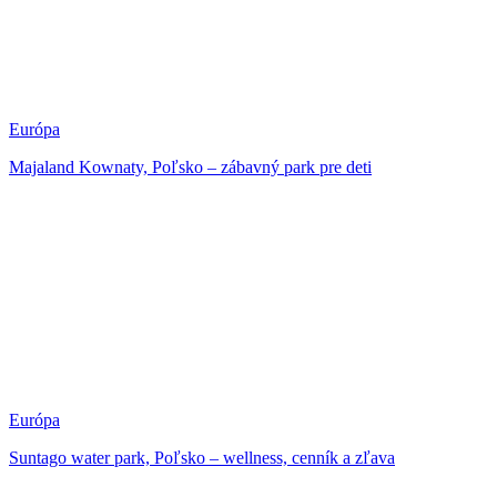
Európa
Majaland Kownaty, Poľsko – zábavný park pre deti
Európa
Suntago water park, Poľsko – wellness, cenník a zľava