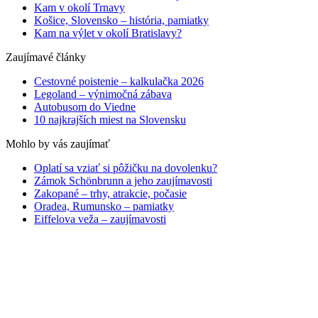
Kam v okolí Trnavy
Košice, Slovensko – história, pamiatky
Kam na výlet v okolí Bratislavy?
Zaujímavé články
Cestovné poistenie – kalkulačka 2026
Legoland – výnimočná zábava
Autobusom do Viedne
10 najkrajších miest na Slovensku
Mohlo by vás zaujímať
Oplatí sa vziať si pôžičku na dovolenku?
Zámok Schönbrunn a jeho zaujímavosti
Zakopané – trhy, atrakcie, počasie
Oradea, Rumunsko – pamiatky
Eiffelova veža – zaujímavosti