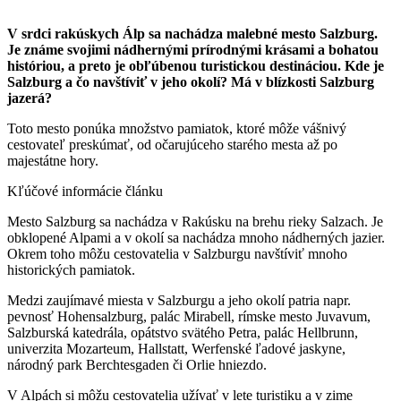
V srdci rakúskych Álp sa nachádza malebné mesto Salzburg.
Je známe svojimi nádhernými prírodnými krásami a bohatou
históriou, a preto je obľúbenou turistickou destináciou. Kde je
Salzburg a čo navštíviť v jeho okolí? Má v blízkosti Salzburg
jazerá?
Toto mesto ponúka množstvo pamiatok, ktoré môže vášnivý
cestovateľ preskúmať, od očarujúceho starého mesta až po
majestátne hory.
Kľúčové informácie článku
Mesto Salzburg sa nachádza v Rakúsku na brehu rieky Salzach. Je
obklopené Alpami a v okolí sa nachádza mnoho nádherných jazier.
Okrem toho môžu cestovatelia v Salzburgu navštíviť mnoho
historických pamiatok.
Medzi zaujímavé miesta v Salzburgu a jeho okolí patria napr.
pevnosť Hohensalzburg, palác Mirabell, rímske mesto Juvavum,
Salzburská katedrála, opátstvo svätého Petra, palác Hellbrunn,
univerzita Mozarteum, Hallstatt, Werfenské ľadové jaskyne,
národný park Berchtesgaden či Orlie hniezdo.
V Alpách si môžu cestovatelia užívať v lete turistiku a v zime