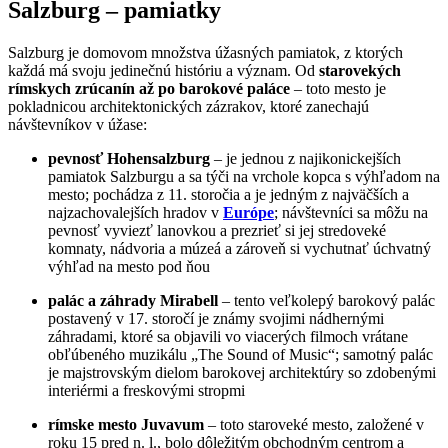
Salzburg – pamiatky
Salzburg je domovom množstva úžasných pamiatok, z ktorých
každá má svoju jedinečnú históriu a význam. Od
starovekých
rímskych zrúcanín až po barokové paláce
– toto mesto je
pokladnicou architektonických zázrakov, ktoré zanechajú
návštevníkov v úžase:
pevnosť Hohensalzburg
– je jednou z najikonickejších
pamiatok Salzburgu a sa týči na vrchole kopca s výhľadom na
mesto; pochádza z 11. storočia a je jedným z najväčších a
najzachovalejších hradov v
Európe
; návštevníci sa môžu na
pevnosť vyviezť lanovkou a prezrieť si jej stredoveké
komnaty, nádvoria a múzeá a zároveň si vychutnať úchvatný
výhľad na mesto pod ňou
palác a záhrady Mirabell
– tento veľkolepý barokový palác
postavený v 17. storočí je známy svojimi nádhernými
záhradami, ktoré sa objavili vo viacerých filmoch vrátane
obľúbeného muzikálu „The Sound of Music“; samotný palác
je majstrovským dielom barokovej architektúry so zdobenými
interiérmi a freskovými stropmi
rímske mesto Juvavum
– toto staroveké mesto, založené v
roku 15 pred n. l., bolo dôležitým obchodným centrom a