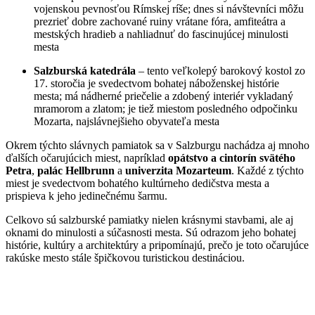
vojenskou pevnosťou Rímskej ríše; dnes si návštevníci môžu
prezrieť dobre zachované ruiny vrátane fóra, amfiteátra a
mestských hradieb a nahliadnuť do fascinujúcej minulosti
mesta
Salzburská katedrála
– tento veľkolepý barokový kostol zo
17. storočia je svedectvom bohatej náboženskej histórie
mesta; má nádherné priečelie a zdobený interiér vykladaný
mramorom a zlatom; je tiež miestom posledného odpočinku
Mozarta, najslávnejšieho obyvateľa mesta
Okrem týchto slávnych pamiatok sa v Salzburgu nachádza aj mnoho
ďalších očarujúcich miest, napríklad
opátstvo a cintorín svätého
Petra
,
palác Hellbrunn
a
univerzita Mozarteum
. Každé z týchto
miest je svedectvom bohatého kultúrneho dedičstva mesta a
prispieva k jeho jedinečnému šarmu.
Celkovo sú salzburské pamiatky nielen krásnymi stavbami, ale aj
oknami do minulosti a súčasnosti mesta. Sú odrazom jeho bohatej
histórie, kultúry a architektúry a pripomínajú, prečo je toto očarujúce
rakúske mesto stále špičkovou turistickou destináciou.