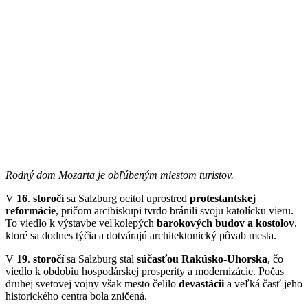
Rodný dom Mozarta je obľúbeným miestom turistov.
V
16
.
storočí
sa Salzburg ocitol uprostred
protestantskej
reformácie
, pričom arcibiskupi tvrdo bránili svoju katolícku vieru.
To viedlo k výstavbe veľkolepých
barokových budov a kostolov
,
ktoré sa dodnes týčia a dotvárajú architektonický pôvab mesta.
V
19
.
storočí
sa Salzburg stal
súčasťou Rakúsko-Uhorska
, čo
viedlo k obdobiu hospodárskej prosperity a modernizácie. Počas
druhej svetovej vojny však mesto čelilo
devastácii
a veľká časť jeho
historického centra bola zničená.