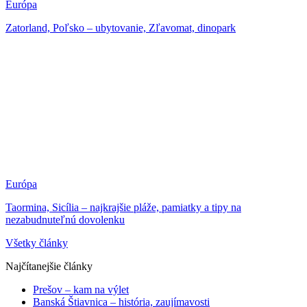
Európa
Zatorland, Poľsko – ubytovanie, Zľavomat, dinopark
Európa
Taormina, Sicília – najkrajšie pláže, pamiatky a tipy na
nezabudnuteľnú dovolenku
Všetky články
Najčítanejšie články
Prešov – kam na výlet
Banská Štiavnica – história, zaujímavosti