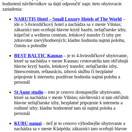
hodnotení návštevníkov sa dajú odporučiť napr. tieto ubytovacie
zariadenia:
NARUTIS Hotel – Small Luxury Hotels of The World
–
ide o 5-hviezdičkový hotel a nachádza sa v meste Vilnius;
zákazníci tam oceňujú hlavne krytý bazén, nefajčiarske izby,
kúpeľné a wellness centrum, letiskový transfer či izby pre
zdravotne znevýhodnených; kladne hodnotia najmä polohu,
čistotu a pohodlie
BEST BALTIC Kaunas
– je to 4-hviezdičkové ubytovanie,
ktoré sa nachádza v meste Kaunas; cestovatelia tam obľubujú
hlavne krytý bazén, letiskový transfer, nefajčiarske izby,
fitnescentrum, reštauráciu, izbovú službu či bezplatné
pripojenie k internetu; pozitívne hodnotia najmä polohu a
personál
St Anne studio
– toto je cenovo dostupnejšie ubytovanie,
ktoré sa nachádza v meste Vilnius; návštevníci si tam obľúbili
hlavne nefajčiarske izby, bezplatné pripojenie k internetu a
rodinné izby; kladne hodnotené tam sú najmä poloha a
personál
KUBU namai
– tiež je to cenovo výhodnejšie ubytovanie a
nachádza sa v meste Klaipéda; zákazníci tam oceňujú hlavne