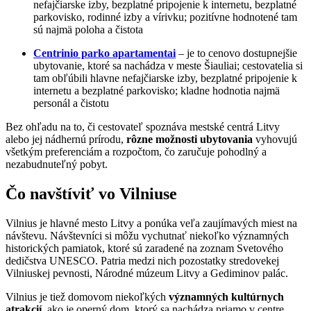
nefajčiarske izby, bezplatné pripojenie k internetu, bezplatné
parkovisko, rodinné izby a vírivku; pozitívne hodnotené tam
sú najmä poloha a čistota
Centrinio parko apartamentai
– je to cenovo dostupnejšie
ubytovanie, ktoré sa nachádza v meste Šiauliai; cestovatelia si
tam obľúbili hlavne nefajčiarske izby, bezplatné pripojenie k
internetu a bezplatné parkovisko; kladne hodnotia najmä
personál a čistotu
Bez ohľadu na to, či cestovateľ spoznáva mestské centrá Litvy
alebo jej nádhernú prírodu,
rôzne možnosti ubytovania
vyhovujú
všetkým preferenciám a rozpočtom, čo zaručuje pohodlný a
nezabudnuteľný pobyt.
Čo navštíviť vo Vilniuse
Vilnius je hlavné mesto Litvy a ponúka veľa zaujímavých miest na
návštevu. Návštevníci si môžu vychutnať niekoľko významných
historických pamiatok, ktoré sú zaradené na zoznam Svetového
dedičstva UNESCO. Patria medzi nich pozostatky stredovekej
Vilniuskej pevnosti, Národné múzeum Litvy a Gediminov palác.
Vilnius je tiež domovom niekoľkých
významných kultúrnych
atrakcií
, ako je operný dom, ktorý sa nachádza priamo v centre