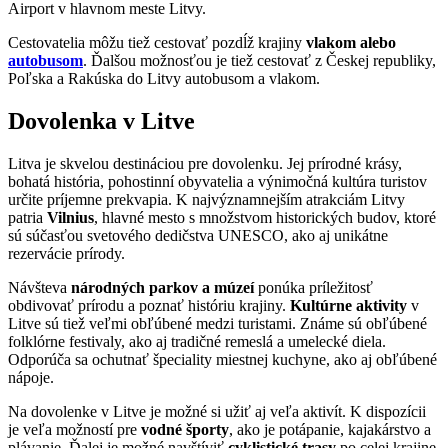
Airport v hlavnom meste Litvy.
Cestovatelia môžu tiež cestovať pozdĺž krajiny
vlakom alebo
autobusom
. Ďalšou možnosťou je tiež cestovať z Českej republiky,
Poľska a Rakúska do Litvy autobusom a vlakom.
Dovolenka v Litve
Litva je skvelou destináciou pre dovolenku. Jej prírodné krásy,
bohatá história, pohostinní obyvatelia a výnimočná kultúra turistov
určite príjemne prekvapia. K najvýznamnejším atrakciám Litvy
patria
Vilnius
, hlavné mesto s množstvom historických budov, ktoré
sú súčasťou svetového dedičstva UNESCO, ako aj unikátne
rezervácie prírody.
Návšteva
národných parkov a múzeí
ponúka príležitosť
obdivovať prírodu a poznať históriu krajiny.
Kultúrne aktivity
v
Litve sú tiež veľmi obľúbené medzi turistami. Známe sú obľúbené
folklórne festivaly, ako aj tradičné remeslá a umelecké diela.
Odporúča sa ochutnať špeciality miestnej kuchyne, ako aj obľúbené
nápoje.
Na dovolenke v Litve je možné si užiť aj veľa aktivít. K dispozícii
je veľa možností pre
vodné športy
, ako je potápanie, kajakárstvo a
plávanie. Ďalej je možné navštíviť
cyklistické trasy
po celej krajine,