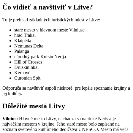
Čo vidieť a navštíviť v Litve?
Tu je prehľad základných turistických miest v Litve:
staré mesto v hlavnom meste Vilniuse
hrad Trakai
Klaipéda
Nemunas Delta
Palanga
národný park Kursiu Nerija
Hill of Crosses
Druskininkai
Kernavé
Curonian Spit
Odporúča sa navštíviť aspoň niektoré, pre lepšie spoznanie krajiny a
jej kultúry.
Dôležité mestá Litvy
Vilnius:
Hlavné mesto Litvy, nachádza sa na rieke Neris a je
najväčším mestom v krajine. Jeho staré mesto bolo zapísané na
zoznam svetového kultúrneho dedičstva UNESCO. Mesto má veľa