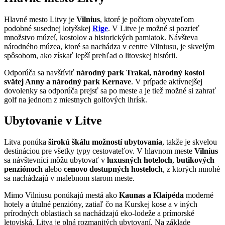
Hlavné mesto Litvy je
Vilnius
, ktoré je počtom obyvateľom
podobné susednej lotyšskej
Rige
. V Litve je možné si pozrieť
množstvo múzeí, kostolov a historických pamiatok. Návšteva
národného múzea, ktoré sa nachádza v centre Vilniusu, je skvelým
spôsobom, ako získať lepší prehľad o litovskej histórii.
Odporúča sa navštíviť
národný park Trakai, národný kostol
svätej Anny a národný park Kernave
. V prípade aktívnejšej
dovolenky sa odporúča prejsť sa po meste a je tiež možné si zahrať
golf na jednom z miestnych golfových ihrísk.
Ubytovanie v Litve
Litva ponúka
širokú škálu možností ubytovania
, takže je skvelou
destináciou pre všetky typy cestovateľov. V hlavnom meste
Vilnius
sa návštevníci môžu ubytovať v
luxusných hoteloch
,
butikových
penziónoch
alebo
cenovo dostupných hosteloch
, z ktorých mnohé
sa nachádzajú v malebnom starom meste.
Mimo Vilniusu ponúkajú mestá ako
Kaunas a Klaipéda
moderné
hotely a útulné penzióny, zatiaľ čo na Kurskej kose a v iných
prírodných oblastiach sa nachádzajú eko-lodeže a prímorské
letoviská. Litva je plná rozmanitých ubytovaní. Na základe