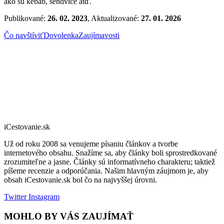
ako sú kebab, sendviče atď.
Publikované:
26. 02. 2023
, Aktualizované:
27. 01. 2026
Čo navštíviť
Dovolenka
Zaujímavosti
iCestovanie.sk
Už od roku 2008 sa venujeme písaniu článkov a tvorbe
internetového obsahu. Snažíme sa, aby články boli sprostredkované
zrozumiteľne a jasne. Články sú informatívneho charakteru; taktiež
píšeme recenzie a odporúčania. Našim hlavným záujmom je, aby
obsah iCestovanie.sk bol čo na najvyššej úrovni.
Twitter
Instagram
MOHLO BY VÁS ZAUJÍMAŤ