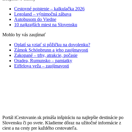
Cestovné poistenie – kalkulačka 2026
Legoland – výnimočná zábava
Autobusom do Viedne
10 najkrajších miest na Slovensku
Mohlo by vás zaujímať
Oplatí sa vziať si pôžičku na dovolenku?
Zámok Schönbrunn a jeho zaujímavosti
Zakopané – trhy, atrakcie, počasie
Oradea, Rumunsko – pamiatky
Eiffelova veža – zaujímavosti
Portál iCestovanie.sk prináša inšpiráciu na najlepšie destinácie po
Slovensku či po svete. Kladieme dôraz na užitočné informácie z
ciest a na cesty pre každého cestovateľa.