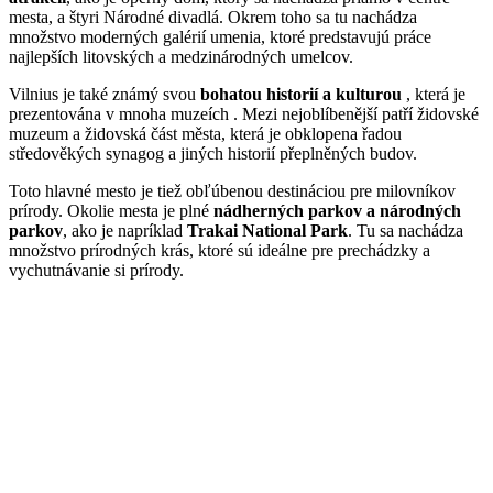
mesta, a štyri Národné divadlá. Okrem toho sa tu nachádza
množstvo moderných galérií umenia, ktoré predstavujú práce
najlepších litovských a medzinárodných umelcov.
Vilnius je také známý svou
bohatou historií a kulturou
, která je
prezentována v mnoha
muzeích
. Mezi nejoblíbenější patří židovské
muzeum a židovská část města, která je obklopena řadou
středověkých synagog a jiných historií přeplněných budov.
Toto hlavné mesto je tiež obľúbenou destináciou pre milovníkov
prírody. Okolie mesta je plné
nádherných parkov a národných
parkov
, ako je napríklad
Trakai National Park
. Tu sa nachádza
množstvo prírodných krás, ktoré sú ideálne pre prechádzky a
vychutnávanie si prírody.