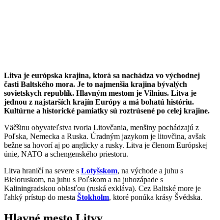
Litva je európska krajina, ktorá sa nachádza vo východnej
časti Baltského mora. Je to najmenšia krajina bývalých
sovietskych republík. Hlavným mestom je Vilnius. Litva je
jednou z najstarších krajín Európy a má bohatú históriu.
Kultúrne a historické pamiatky sú roztrúsené po celej krajine.
Väčšinu obyvateľstva tvoria Litovčania, menšiny pochádzajú z
Poľska, Nemecka a Ruska. Úradným jazykom je litovčina, avšak
bežne sa hovorí aj po anglicky a rusky. Litva je členom Európskej
únie, NATO a schengenského priestoru.
Litva hraničí na severe s
Lotyšskom
, na východe a juhu s
Bieloruskom, na juhu s Poľskom a na juhozápade s
Kaliningradskou oblasťou (ruská exkláva). Cez Baltské more je
ľahký prístup do mesta
Štokholm
, ktoré ponúka krásy Švédska.
Hlavné mesto Litvy