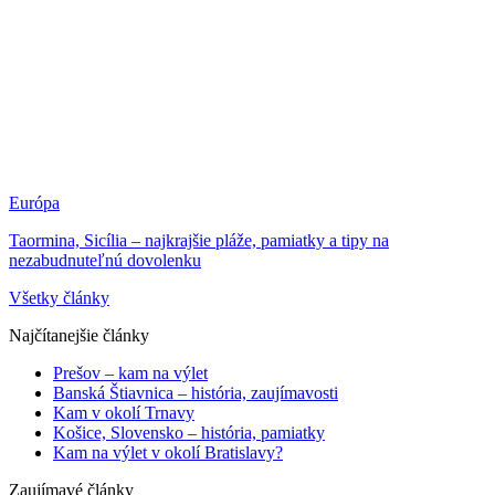
Európa
Taormina, Sicília – najkrajšie pláže, pamiatky a tipy na
nezabudnuteľnú dovolenku
Všetky články
Najčítanejšie články
Prešov – kam na výlet
Banská Štiavnica – história, zaujímavosti
Kam v okolí Trnavy
Košice, Slovensko – história, pamiatky
Kam na výlet v okolí Bratislavy?
Zaujímavé články