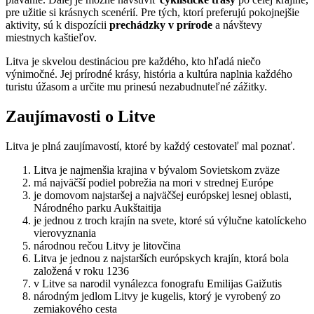
pre užitie si krásnych scenérií. Pre tých, ktorí preferujú pokojnejšie
aktivity, sú k dispozícii
prechádzky v prírode
a návštevy
miestnych kaštieľov.
Litva je skvelou destináciou pre každého, kto hľadá niečo
výnimočné. Jej prírodné krásy, história a kultúra naplnia každého
turistu úžasom a určite mu prinesú nezabudnuteľné zážitky.
Zaujímavosti o Litve
Litva je plná zaujímavostí, ktoré by každý cestovateľ mal poznať.
Litva je najmenšia krajina v bývalom Sovietskom zväze
má najväčší podiel pobrežia na mori v strednej Európe
je domovom najstaršej a najväčšej európskej lesnej oblasti,
Národného parku Aukštaitija
je jednou z troch krajín na svete, ktoré sú výlučne katolíckeho
vierovyznania
národnou rečou Litvy je litovčina
Litva je jednou z najstarších európskych krajín, ktorá bola
založená v roku 1236
v Litve sa narodil vynálezca fonografu Emilijas Gaižutis
národným jedlom Litvy je kugelis, ktorý je vyrobený zo
zemiakového cesta