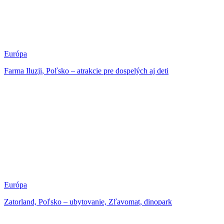
Európa
Farma Iluzji, Poľsko – atrakcie pre dospelých aj deti
Európa
Zatorland, Poľsko – ubytovanie, Zľavomat, dinopark