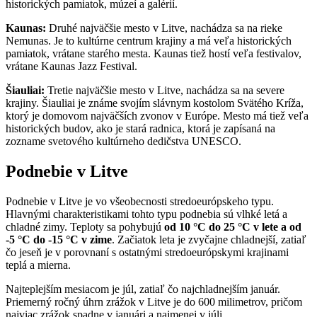
historických pamiatok, múzeí a galérií.
Kaunas:
Druhé najväčšie mesto v Litve, nachádza sa na rieke
Nemunas. Je to kultúrne centrum krajiny a má veľa historických
pamiatok, vrátane starého mesta. Kaunas tiež hostí veľa festivalov,
vrátane Kaunas Jazz Festival.
Šiauliai:
Tretie najväčšie mesto v Litve, nachádza sa na severe
krajiny. Šiauliai je známe svojím slávnym kostolom Svätého Kríža,
ktorý je domovom najväčších zvonov v Európe. Mesto má tiež veľa
historických budov, ako je stará radnica, ktorá je zapísaná na
zozname svetového kultúrneho dedičstva UNESCO.
Podnebie v Litve
Podnebie v Litve je vo všeobecnosti stredoeurópskeho typu.
Hlavnými charakteristikami tohto typu podnebia sú vlhké letá a
chladné zimy. Teploty sa pohybujú
od 10 °C do 25 °C v lete a od
-5 °C do -15 °C v zime
. Začiatok leta je zvyčajne chladnejší, zatiaľ
čo jeseň je v porovnaní s ostatnými stredoeurópskymi krajinami
teplá a mierna.
Najteplejším mesiacom je júl, zatiaľ čo najchladnejším január.
Priemerný ročný úhrn zrážok v Litve je do 600 milimetrov, pričom
najviac zrážok spadne v januári a najmenej v júli.