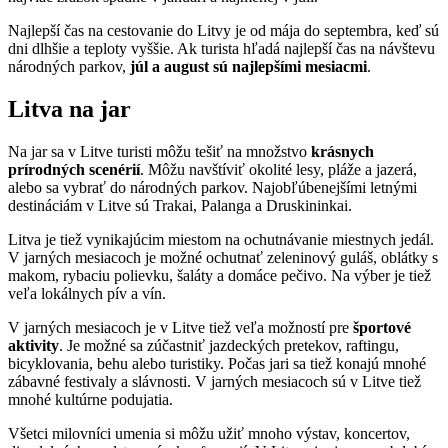
Najlepší čas na cestovanie do Litvy je od mája do septembra, keď sú
dni dlhšie a teploty vyššie. Ak turista hľadá najlepší čas na návštevu
národných parkov,
júl a august sú najlepšími mesiacmi
.
Litva na jar
Na jar sa v Litve turisti môžu tešiť na množstvo
krásnych
prírodných scenérií
. Môžu navštíviť okolité lesy, pláže a jazerá,
alebo sa vybrať do národných parkov. Najobľúbenejšími letnými
destináciám v Litve sú Trakai, Palanga a Druskininkai.
Litva je tiež vynikajúcim miestom na ochutnávanie miestnych jedál.
V jarných mesiacoch je možné ochutnať zeleninový guláš, oblátky s
makom, rybaciu polievku, šaláty a domáce pečivo. Na výber je tiež
veľa lokálnych pív a vín.
V jarných mesiacoch je v Litve tiež veľa možností pre
športové
aktivity
. Je možné sa zúčastniť jazdeckých pretekov, raftingu,
bicyklovania, behu alebo turistiky. Počas jari sa tiež konajú mnohé
zábavné festivaly a slávnosti. V jarných mesiacoch sú v Litve tiež
mnohé kultúrne podujatia.
Všetci milovníci umenia si môžu užiť mnoho výstav, koncertov,