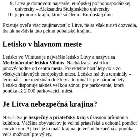
Litva je domovom najstaršej európskej poľnohospodárskej
univerzity – Aleksandra Stulginského univerzity
je jednou z krajín, ktoré sú členmi Európskej únie
Existuje oveľa viac zaujímavostí o Litve, tie sa však turisti dozvedia,
iba ak navštívia túto peknú pobaltskú krajinu.
Letisko v hlavnom meste
Letisko vo Vilniuse je najväčšie letisko Litvy a nazýva sa
Medzinárodné letisko Vilnius
. Nachádza sa asi 6 km
juhovýchodne od centra mesta. Pravidelne hostí lety do a zo
všetkých hlavných európskych miest. Letisko má dva terminály –
terminál 1 pre medzinárodné lety a terminál 2 pre národné lety.
Letisko disponuje taktiež veľkou zónou pre parkovanie, ktorá
ponúka až 2 000 parkovacích miest.
Je Litva nebezpečná krajina?
Nie. Litva je
bezpečný a priateľský kraj
s úžasnou prírodou a
kultúrou. Väčšina obyvateľov je veľmi priateľská a ochotná pomôcť
cudzincom. Aj keď je to malá krajina, je veľmi bezpečná a ponúka
veľa možností pre výlety.