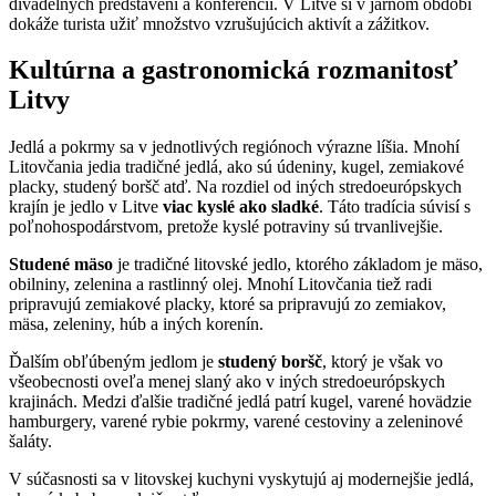
divadelných predstavení a konferencií. V Litve si v jarnom období
dokáže turista užiť množstvo vzrušujúcich aktivít a zážitkov.
Kultúrna a gastronomická rozmanitosť
Litvy
Jedlá a pokrmy sa v jednotlivých regiónoch výrazne líšia. Mnohí
Litovčania jedia tradičné jedlá, ako sú údeniny, kugel, zemiakové
placky, studený boršč atď. Na rozdiel od iných stredoeurópskych
krajín je jedlo v Litve
viac kyslé ako sladké
. Táto tradícia súvisí s
poľnohospodárstvom, pretože kyslé potraviny sú trvanlivejšie.
Studené mäso
je tradičné litovské jedlo, ktorého základom je mäso,
obilniny, zelenina a rastlinný olej. Mnohí Litovčania tiež radi
pripravujú zemiakové placky, ktoré sa pripravujú zo zemiakov,
mäsa, zeleniny, húb a iných korenín.
Ďalším obľúbeným jedlom je
studený boršč
, ktorý je však vo
všeobecnosti oveľa menej slaný ako v iných stredoeurópskych
krajinách. Medzi ďalšie tradičné jedlá patrí kugel, varené hovädzie
hamburgery, varené rybie pokrmy, varené cestoviny a zeleninové
šaláty.
V súčasnosti sa v litovskej kuchyni vyskytujú aj modernejšie jedlá,