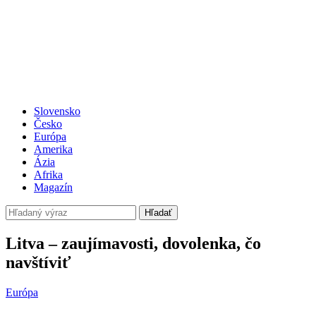
Slovensko
Česko
Európa
Amerika
Ázia
Afrika
Magazín
Hľadať
Litva – zaujímavosti, dovolenka, čo
navštíviť
Európa