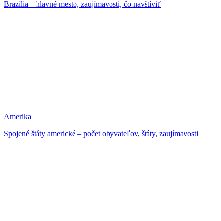
Brazília – hlavné mesto, zaujímavosti, čo navštíviť
Amerika
Spojené štáty americké – počet obyvateľov, štáty, zaujímavosti