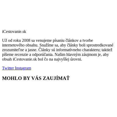
iCestovanie.sk
Už od roku 2008 sa venujeme písaniu článkov a tvorbe
internetového obsahu. Snažíme sa, aby články boli sprostredkované
zrozumiteľne a jasne. Články sú informatívneho charakteru; taktiež
píšeme recenzie a odporúčania. Našim hlavným záujmom je, aby
obsah iCestovanie.sk bol čo na najvyššej úrovni.
Twitter
Instagram
MOHLO BY VÁS ZAUJÍMAŤ