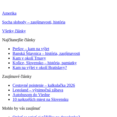
Amerika
Socha slobody – zaujímavosti, história
Všetky články
Najčítanejšie články
Prešov – kam na výlet
Banská Štiavnica – história, zaujímavosti
Kam v okolí Trnavy
Košice, Slovensko – história, pamiatky
Kam na výlet v okolí Bratislavy?
Zaujímavé články
Cestovné poistenie – kalkulačka 2026
Legoland – výnimočná zábava
Autobusom do Viedne
10 najkrajších miest na Slovensku
Mohlo by vás zaujímať