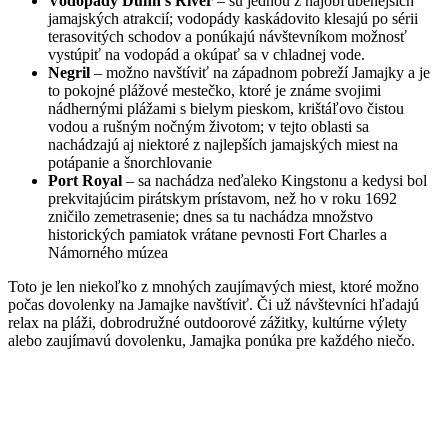
Vodopády Dunn’s River
– sú jednou z najobľúbenejších
jamajských atrakcií; vodopády kaskádovito klesajú po sérii
terasovitých schodov a ponúkajú návštevníkom možnosť
vystúpiť na vodopád a okúpať sa v chladnej vode.
Negril
– možno navštíviť na západnom pobreží Jamajky a je
to pokojné plážové mestečko, ktoré je známe svojimi
nádhernými plážami s bielym pieskom, krištáľovo čistou
vodou a rušným nočným životom; v tejto oblasti sa
nachádzajú aj niektoré z najlepších jamajských miest na
potápanie a šnorchlovanie
Port Royal
– sa nachádza neďaleko Kingstonu a kedysi bol
prekvitajúcim pirátskym prístavom, než ho v roku 1692
zničilo zemetrasenie; dnes sa tu nachádza množstvo
historických pamiatok vrátane pevnosti Fort Charles a
Námorného múzea
Toto je len niekoľko z mnohých zaujímavých miest, ktoré možno
počas dovolenky na Jamajke navštíviť. Či už návštevníci hľadajú
relax na pláži, dobrodružné outdoorové zážitky, kultúrne výlety
alebo
zaujímavú dovolenku, Jamajka ponúka pre každého niečo.