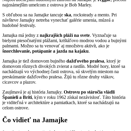
najznámejším umelcom z ostrova je Bob Marley.
S obľubou sa na Jamajke tancuje
ska
, rocksteady a mento. Pri
návšteve Jamajky netreba vynechať galérie umenia, múzeá a
hudobné festivaly.
Jamajka má jedny z
najkrajších pláží na svete
. Vyznačuje sa
bielymi piesočnatými plážami, krištáľovo modrou vodou a bujnými
palmami. Možno sa tu venovať aj množstvu aktivít, ako je
šnorchlovanie, potápanie a jazda na kajaku
.
Jamajka je tiež domovom bujného
dažďového pralesa
, ktorý je
domovom rôznych divokých zvierat a rastlín. Modré hory, ktoré sa
nachádzajú vo východnej časti ostrova, sú skvelým miestom na
preskúmanie dažďového pralesa. Žijú tu rôzne druhy vtákov,
cicavcov a plazov.
Zaujímavá je aj história Jamajky.
Ostrovu po stáročia vládli
Španieli a Briti
, kým v roku 1962 získal nezávislosť. Táto história
je viditeľná v architektúre a pamiatkach, ktoré sa nachádzajú na
celom ostrove.
Čo vidieť na Jamajke