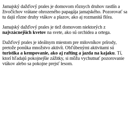
Jamajský dažďový prales je domovom rôznych druhov rastlín a
živočíchov vrátane ohrozeného papagája jamajského. Pozorovať sa
tu dajú rôzne druhy vtákov a plazov, ako aj rozmanitá flóra.
Jamajský dažďový prales je tiež domovom niektorých z
najvzácnejších kvetov
na svete, ako sú orchidea a ortega.
Dažďový prales je ideálnym miestom pre milovníkov prírody,
pretože ponúka množstvo aktivít. Obľúbenými aktivitami sú
turistika a kempovanie, ako aj rafting a jazda na kajaku
. Tí,
ktorí hľadajú pokojnejšie zážitky, si môžu vychutnať pozorovanie
vtákov alebo sa pokojne prejsť lesom.