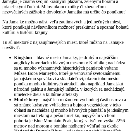
Jamajka je známa svojim krásnymi plážami, zelenými horami a
priateľskými ľuďmi. Milovníkom exotiky či zberateľom
nezvyčajných zážitok z dovolenky Jamajka má určite čo ponúknuť.
Na Jamajke možno nájsť veľa zaujímavých a jedinečných miest,
ktoré ponúkajú návštevníkom možnosť preskúmať a spoznať bohatú
kultúru a históriu krajiny.
Tu sú niektoré z najzaujímavejších miest, ktoré môžno na Jamajke
navštíviť:
Kingston
– hlavné mesto Jamajky, je druhým najväčším
anglicky hovoriacim hlavným mestom v Karibiku; nachádza
sa tu mnoho významných historických pamiatok vrátane
Múzea Boba Marleyho, ktoré je venované svetoznámemu
jamajskému spevákovi a skladateľovi; okrem toho mesto
ponúka mnoho kultúrnych atrakcií, ako napríklad Jamajskú
národnú galériu a Jamajský inštitút, v ktorých sa nachádzajú
umelecké diela a kultúrne artefakty
Modré hory
– nájsť ich možno vo východnej časti ostrova a
sú známe krásnym výhľadom a bujnou vegetáciou; v tejto
oblasti sa nachádza aj mnoho kávových plantáží a je ideálnym
miestom na treking a pešiu turistiku; najvyšším vrchom
pohoria je Blue Mountain Peak, ktorý sa týči vo výške 2256
metrov nad morom a ponúka nádherný výhľad na okolie