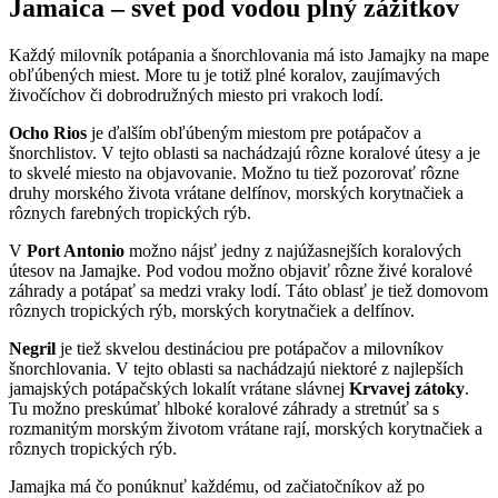
Jamaica – svet pod vodou plný zážitkov
Každý milovník potápania a šnorchlovania má isto Jamajky na mape
obľúbených miest. More tu je totiž plné koralov, zaujímavých
živočíchov či dobrodružných miesto pri vrakoch lodí.
Ocho Rios
je ďalším obľúbeným miestom pre potápačov a
šnorchlistov. V tejto oblasti sa nachádzajú rôzne koralové útesy a je
to skvelé miesto na objavovanie. Možno tu tiež pozorovať rôzne
druhy morského života vrátane delfínov, morských korytnačiek a
rôznych farebných tropických rýb.
V
Port Antonio
možno nájsť jedny z najúžasnejších koralových
útesov na Jamajke. Pod vodou možno objaviť rôzne živé koralové
záhrady a potápať sa medzi vraky lodí. Táto oblasť je tiež domovom
rôznych tropických rýb, morských korytnačiek a delfínov.
Negril
je tiež skvelou destináciou pre potápačov a milovníkov
šnorchlovania. V tejto oblasti sa nachádzajú niektoré z najlepších
jamajských potápačských lokalít vrátane slávnej
Krvavej zátoky
.
Tu možno preskúmať hlboké koralové záhrady a stretnúť sa s
rozmanitým morským životom vrátane rají, morských korytnačiek a
rôznych tropických rýb.
Jamajka má čo ponúknuť každému, od začiatočníkov až po