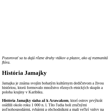
Pozorovať sa tu dajú rôzne druhy vtákov a plazov, ako aj rozmanitá
flóra.
História Jamajky
Jamajka je známa svojím bohatým kultúrnym dedičstvom a živou
históriou, ktorú formovalo množstvo rôznych etnických skupín a
poloha krajiny v Karibiku.
História Jamajky siaha až k Arawakom
, ktorí ostrov prvýkrát
osídlili okolo roku 1 000 n. l. Títo ľudia boli zručnými
poľnohospodármi, rybármi a obchodníkmi a mali veľký vplyv na