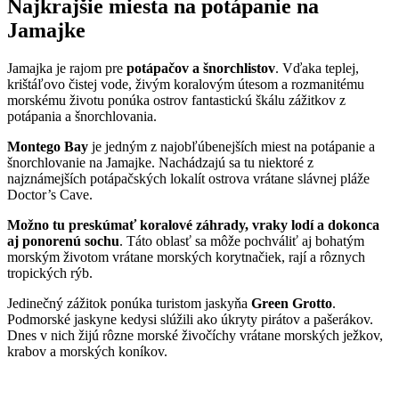
Najkrajšie miesta na potápanie na
Jamajke
Jamajka je rajom pre
potápačov a šnorchlistov
. Vďaka teplej,
krištáľovo čistej vode, živým koralovým útesom a rozmanitému
morskému životu ponúka ostrov fantastickú škálu zážitkov z
potápania a šnorchlovania.
Montego Bay
je jedným z najobľúbenejších miest na potápanie a
šnorchlovanie na Jamajke. Nachádzajú sa tu niektoré z
najznámejších potápačských lokalít ostrova vrátane slávnej pláže
Doctor’s Cave.
Možno tu preskúmať koralové záhrady, vraky lodí a dokonca
aj ponorenú sochu
. Táto oblasť sa môže pochváliť aj bohatým
morským životom vrátane morských korytnačiek, rají a rôznych
tropických rýb.
Jedinečný zážitok ponúka turistom jaskyňa
Green Grotto
.
Podmorské jaskyne kedysi slúžili ako úkryty pirátov a pašerákov.
Dnes v nich žijú rôzne morské živočíchy vrátane morských ježkov,
krabov a morských koníkov.