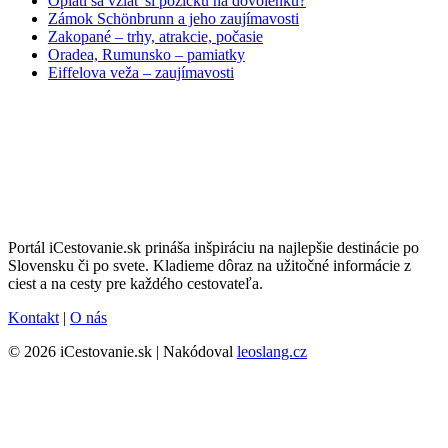
Oplatí sa vziať si pôžičku na dovolenku?
Zámok Schönbrunn a jeho zaujímavosti
Zakopané – trhy, atrakcie, počasie
Oradea, Rumunsko – pamiatky
Eiffelova veža – zaujímavosti
Portál iCestovanie.sk prináša inšpiráciu na najlepšie destinácie po
Slovensku či po svete. Kladieme dôraz na užitočné informácie z
ciest a na cesty pre každého cestovateľa.
Kontakt
|
O nás
© 2026 iCestovanie.sk | Nakódoval
leoslang.cz