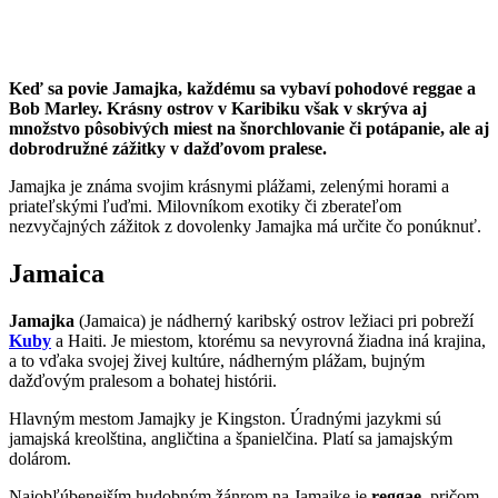
Keď sa povie Jamajka, každému sa vybaví pohodové reggae a
Bob Marley. Krásny ostrov v Karibiku však v skrýva aj
množstvo pôsobivých miest na šnorchlovanie či potápanie, ale aj
dobrodružné zážitky v dažďovom pralese.
Jamajka je známa svojim krásnymi plážami, zelenými horami a
priateľskými ľuďmi. Milovníkom exotiky či zberateľom
nezvyčajných zážitok z dovolenky Jamajka má určite čo ponúknuť.
Jamaica
Jamajka
(Jamaica) je nádherný karibský ostrov ležiaci pri pobreží
Kuby
a Haiti. Je miestom, ktorému sa nevyrovná žiadna iná krajina,
a to vďaka svojej živej kultúre, nádherným plážam, bujným
dažďovým pralesom a bohatej histórii.
Hlavným mestom Jamajky je Kingston. Úradnými jazykmi sú
jamajská kreolština, angličtina a španielčina. Platí sa jamajským
dolárom.
Najobľúbenejším hudobným žánrom na Jamajke je
reggae
, pričom