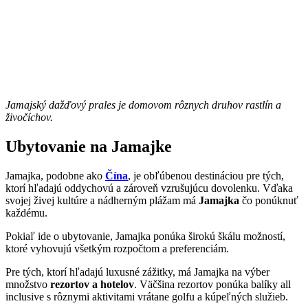
Jamajský dažďový prales je domovom rôznych druhov rastlín a
živočíchov.
Ubytovanie na Jamajke
Jamajka, podobne ako
Čína
, je obľúbenou destináciou pre tých,
ktorí hľadajú oddychovú a zároveň vzrušujúcu dovolenku. Vďaka
svojej živej kultúre a nádherným plážam má
Jamajka
čo ponúknuť
každému.
Pokiaľ ide o ubytovanie, Jamajka ponúka širokú škálu možností,
ktoré vyhovujú všetkým rozpočtom a preferenciám.
Pre tých, ktorí hľadajú luxusné zážitky, má Jamajka na výber
množstvo
rezortov a hotelov
. Väčšina rezortov ponúka balíky all
inclusive s rôznymi aktivitami vrátane golfu a kúpeľných služieb.