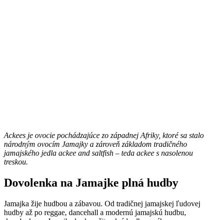
Ackees je ovocie pochádzajúce zo západnej Afriky, ktoré sa stalo
národným ovocím Jamajky a zároveň základom tradičného
jamajského jedla ackee and saltfish – teda ackee s nasolenou
treskou.
Dovolenka na Jamajke plná hudby
Jamajka žije hudbou a zábavou. Od tradičnej jamajskej ľudovej
hudby až po reggae, dancehall a modernú jamajskú hudbu,