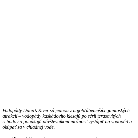
Vodopády Dunn’s River sú jednou z najobľúbenejších jamajských
atrakcií – vodopády kaskádovito klesajú po sérii terasovitých
schodov a ponúkajú návštevníkom možnosť vystúpiť na vodopád a
okúpať sa v chladnej vode.