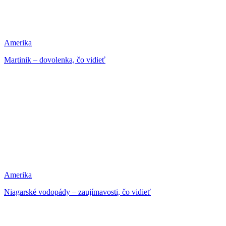
Amerika
Martinik – dovolenka, čo vidieť
Amerika
Niagarské vodopády – zaujímavosti, čo vidieť