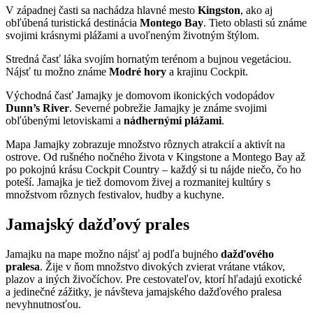
V západnej časti sa nachádza hlavné mesto
Kingston
, ako aj
obľúbená turistická destinácia
Montego Bay
. Tieto oblasti sú známe
svojimi krásnymi plážami a uvoľneným životným štýlom.
Stredná časť láka svojím hornatým terénom a bujnou vegetáciou.
Nájsť tu možno známe
Modré hory
a krajinu Cockpit.
Východná časť Jamajky je domovom ikonických vodopádov
Dunn’s River
. Severné pobrežie Jamajky je známe svojimi
obľúbenými letoviskami a
nádhernými plážami
.
Mapa Jamajky zobrazuje množstvo rôznych atrakcií a aktivít na
ostrove. Od rušného nočného života v Kingstone a Montego Bay až
po pokojnú krásu Cockpit Country – každý si tu nájde niečo, čo ho
poteší. Jamajka je tiež domovom živej a rozmanitej kultúry s
množstvom rôznych festivalov, hudby a kuchyne.
Jamajský dažďový prales
Jamajku na mape možno nájsť aj podľa bujného
dažďového
pralesa
. Žije v ňom množstvo divokých zvierat vrátane vtákov,
plazov a iných živočíchov. Pre cestovateľov, ktorí hľadajú exotické
a jedinečné zážitky, je návšteva jamajského dažďového pralesa
nevyhnutnosťou.