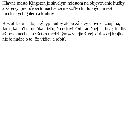
Hlavné mesto Kingston je skvelým miestom na objavovanie hudby
a zábavy, pretože sa tu nachádza niekoľko hudobných miest,
umeleckých galérií a klubov.
Bez ohľadu na to, aký typ hudby alebo zábavy človeka zaujíma,
Jamajka určite ponúka niečo, čo osloví. Od tradičnej ľudovej hudby
až po dancehall a všetko medzi tým – v tejto živej karibskej krajine
nie je núdza o to, čo vidieť a robiť.