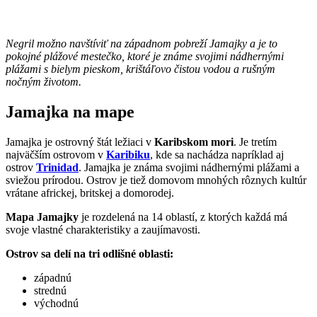
Negril možno navštíviť na západnom pobreží Jamajky a je to
pokojné plážové mestečko, ktoré je známe svojimi nádhernými
plážami s bielym pieskom, krištáľovo čistou vodou a rušným
nočným životom.
Jamajka na mape
Jamajka je ostrovný štát ležiaci v
Karibskom mori
. Je tretím
najväčším ostrovom v
Karibiku
, kde sa nachádza napríklad aj
ostrov
Trinidad
. Jamajka je známa svojimi nádhernými plážami a
sviežou prírodou. Ostrov je tiež domovom mnohých rôznych kultúr
vrátane africkej, britskej a domorodej.
Mapa Jamajky
je rozdelená na 14 oblastí, z ktorých každá má
svoje vlastné charakteristiky a zaujímavosti.
Ostrov sa delí na tri odlišné oblasti:
západnú
strednú
východnú