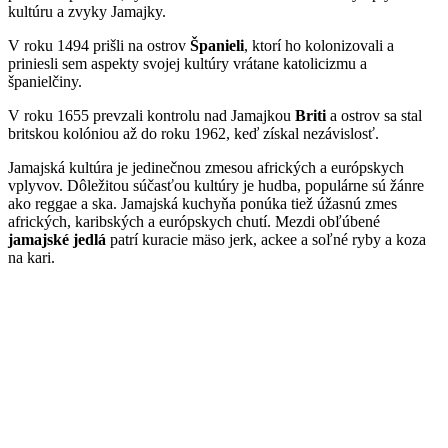
kultúru a zvyky Jamajky.
V roku 1494 prišli na ostrov
Španieli
, ktorí ho kolonizovali a
priniesli sem aspekty svojej kultúry vrátane katolicizmu a
španielčiny.
V roku 1655 prevzali kontrolu nad Jamajkou
Briti
a ostrov sa stal
britskou kolóniou až do roku 1962, keď získal nezávislosť.
Jamajská kultúra je jedinečnou zmesou afrických a európskych
vplyvov. Dôležitou súčasťou kultúry je hudba, populárne sú žánre
ako reggae a ska. Jamajská kuchyňa ponúka tiež úžasnú zmes
afrických, karibských a európskych chutí. Mezdi obľúbené
jamajské jedlá
patrí kuracie mäso jerk, ackee a soľné ryby a koza
na kari.