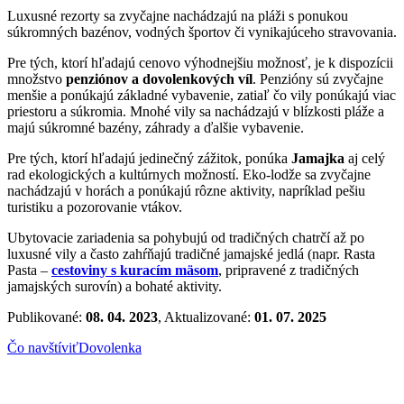
Luxusné rezorty sa zvyčajne nachádzajú na pláži s ponukou
súkromných bazénov, vodných športov či vynikajúceho stravovania.
Pre tých, ktorí hľadajú cenovo výhodnejšiu možnosť, je k dispozícii
množstvo
penziónov a dovolenkových
víl
. Penzióny sú zvyčajne
menšie a ponúkajú základné vybavenie, zatiaľ čo vily ponúkajú viac
priestoru a súkromia. Mnohé vily sa nachádzajú v blízkosti pláže a
majú súkromné bazény, záhrady a ďalšie vybavenie.
Pre tých, ktorí hľadajú jedinečný zážitok, ponúka
Jamajka
aj celý
rad ekologických a kultúrnych možností. Eko-lodže sa zvyčajne
nachádzajú v horách a ponúkajú rôzne aktivity, napríklad pešiu
turistiku a pozorovanie vtákov.
Ubytovacie zariadenia sa pohybujú od tradičných chatrčí až po
luxusné vily a často zahŕňajú tradičné jamajské jedlá (napr. Rasta
Pasta –
cestoviny s kuracím mäsom
, pripravené z tradičných
jamajských surovín) a bohaté aktivity.
Publikované:
08. 04. 2023
, Aktualizované:
01. 07. 2025
Čo navštíviť
Dovolenka