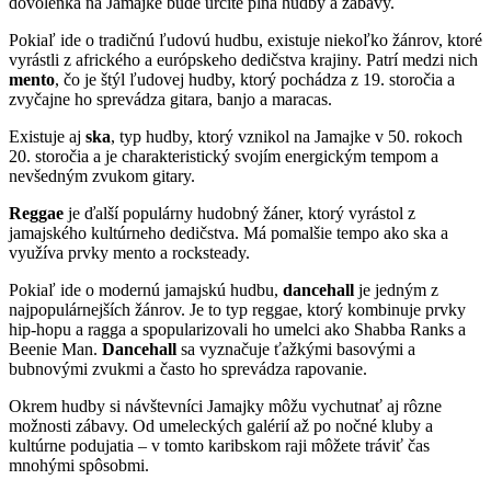
dovolenka na Jamajke bude určite plná hudby a zábavy.
Pokiaľ ide o tradičnú ľudovú hudbu, existuje niekoľko žánrov, ktoré
vyrástli z afrického a európskeho dedičstva krajiny. Patrí medzi nich
mento
, čo je štýl ľudovej hudby, ktorý pochádza z 19. storočia a
zvyčajne ho sprevádza gitara, banjo a maracas.
Existuje aj
ska
, typ hudby, ktorý vznikol na Jamajke v 50. rokoch
20. storočia a je charakteristický svojím energickým tempom a
nevšedným zvukom gitary.
Reggae
je ďalší populárny hudobný žáner, ktorý vyrástol z
jamajského kultúrneho dedičstva. Má pomalšie tempo ako ska a
využíva prvky mento a rocksteady.
Pokiaľ ide o modernú jamajskú hudbu,
dancehall
je jedným z
najpopulárnejších žánrov. Je to typ reggae, ktorý kombinuje prvky
hip-hopu a ragga a spopularizovali ho umelci ako Shabba Ranks a
Beenie Man.
Dancehall
sa vyznačuje ťažkými basovými a
bubnovými zvukmi a často ho sprevádza rapovanie.
Okrem hudby si návštevníci Jamajky môžu vychutnať aj rôzne
možnosti zábavy. Od umeleckých galérií až po nočné kluby a
kultúrne podujatia – v tomto karibskom raji môžete tráviť čas
mnohými spôsobmi.