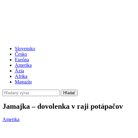
Slovensko
Česko
Európa
Amerika
Ázia
Afrika
Magazín
Hľadať
Jamajka – dovolenka v raji potápačov
Amerika