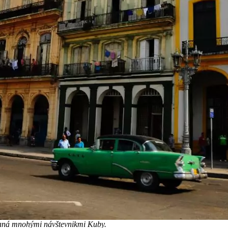
vaná mnohými návštevnikmi Kuby.