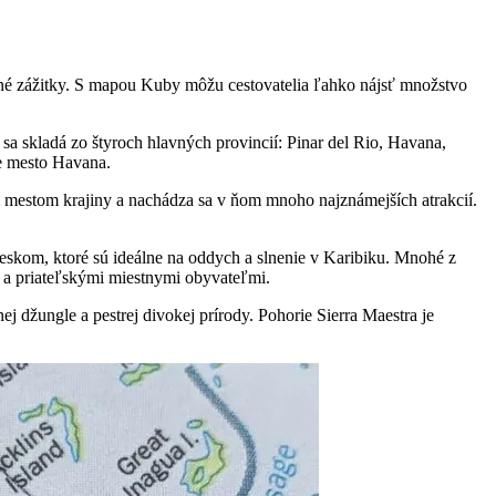
nečné zážitky. S mapou Kuby môžu cestovatelia ľahko nájsť množstvo
a sa skladá zo štyroch hlavných provincií: Pinar del Rio, Havana,
ce mesto Havana.
 mestom krajiny a nachádza sa v ňom mnoho najznámejších atrakcií.
skom, ktoré sú ideálne na oddych a slnenie v Karibiku. Mnohé z
 a priateľskými miestnymi obyvateľmi.
ej džungle a pestrej divokej prírody. Pohorie Sierra Maestra je