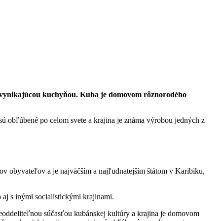
i a vynikajúcou kuchyňou. Kuba je domovom rôznorodého
 obľúbené po celom svete a krajina je známa výrobou jedných z
nov obyvateľov a je najväčším a najľudnatejším štátom v Karibiku,
aj s inými socialistickými krajinami.
eoddeliteľnou súčasťou kubánskej kultúry a krajina je domovom