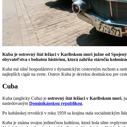
Kuba je ostrovný štát ležiaci v Karibskom mori južne od Spoje
obyvateľstva s bohatou históriou, ktorá zahŕňa stáročia kolonizác
Kuba má silné hospodárstvo s dynamickým cestovným ruchom a rastú
najlepších cigár na svete. Ostrov Kuba je skvelou destináciou pre cest
Cuba
Kuba (anglicky Cuba) je
ostrovný štát ležiaci v Karibskom mori
, 
nasledovaným
Dominikánskou republikou
.
Po kubánskej revolúcii v roku 1959 sa krajina stala socialistickým š
Kuba je známa svojou jedinečnou kultúrou, ktorá bola silne ovplyvn