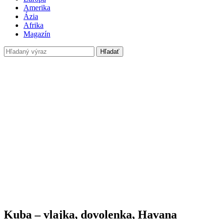
Amerika
Ázia
Afrika
Magazín
Hľadať
Kuba – vlajka, dovolenka, Havana