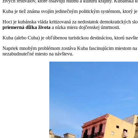
živých festivalov, ktoré oslavujú hudbu a kultúru krajiny. Kubánska 
Kuba je tiež známa svojím jedinečným politickým systémom, ktorý j
Hoci je kubánska vláda kritizovaná za nedostatok demokratických slobô
priemerná dĺžka života
a nízka miera dojčenskej úmrtnosti.
Kuba (alebo Cuba) je obľúbenou turistickou destináciou, ktorú navštev
Napriek mnohým problémom zostáva Kuba fascinujúcim miestom na objavo
nezabudnuteľné miesto na návštevu.