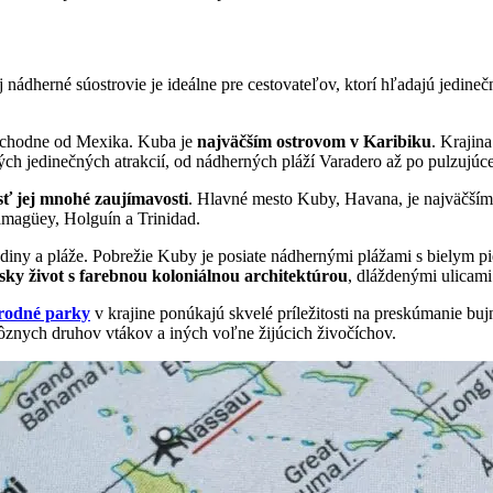
ej nádherné súostrovie je ideálne pre cestovateľov, ktorí hľadajú jedi
východne od Mexika. Kuba je
najväčším ostrovom v Karibiku
. Krajin
ných jedinečných atrakcií, od nádherných pláží Varadero až po pulzujú
sť jej mnohé zaujímavosti
. Hlavné mesto Kuby, Havana, je najväčším
magüey, Holguín a Trinidad.
y a pláže. Pobrežie Kuby je posiate nádhernými plážami s bielym pie
ky život s farebnou koloniálnou architektúrou
, dláždenými ulicami
rodné parky
v krajine ponúkajú skvelé príležitosti na preskúmanie bujn
znych druhov vtákov a iných voľne žijúcich živočíchov.