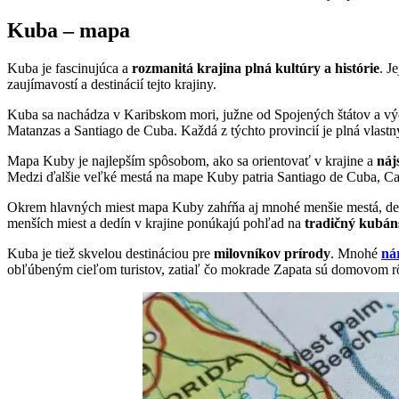
Kuba – mapa
Kuba je fascinujúca a
rozmanitá krajina plná kultúry a histórie
. J
zaujímavostí a destinácií tejto krajiny.
Kuba sa nachádza v Karibskom mori, južne od Spojených štátov a 
Matanzas a Santiago de Cuba. Každá z týchto provincií je plná vlast
Mapa Kuby je najlepším spôsobom, ako sa orientovať v krajine a
náj
Medzi ďalšie veľké mestá na mape Kuby patria Santiago de Cuba, Ca
Okrem hlavných miest mapa Kuby zahŕňa aj mnohé menšie mestá, dedin
menších miest a dedín v krajine ponúkajú pohľad na
tradičný kubáns
Kuba je tiež skvelou destináciou pre
milovníkov prírody
. Mnohé
ná
obľúbeným cieľom turistov, zatiaľ čo mokrade Zapata sú domovom rô