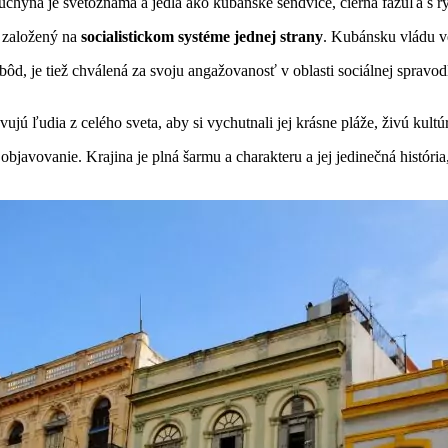
kuchyňa je svetoznáma a jedlá ako kubánske sendviče, čierna fazuľa s 
e založený na
socialistickom systéme jednej strany
. Kubánsku vládu v
d, je tiež chválená za svoju angažovanosť v oblasti sociálnej spravodl
ujú ľudia z celého sveta, aby si vychutnali jej krásne pláže, živú kultú
vanie. Krajina je plná šarmu a charakteru a jej jedinečná história, k