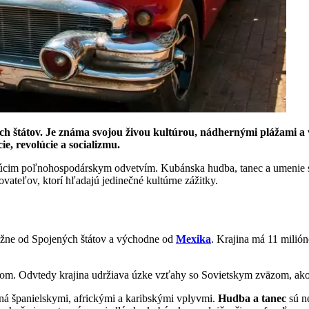
ných štátov. Je známa svojou živou kultúrou, nádhernými plážam
ie, revolúcie a socializmu.
cim poľnohospodárskym odvetvím. Kubánska hudba, tanec a umenie sú
ovateľov, ktorí hľadajú jedinečné kultúrne zážitky.
južne od Spojených štátov a východne od
Mexika
. Krajina má 11 milió
tátom. Odvtedy krajina udržiava úzke vzťahy so Sovietskym zväzom, ako 
ená španielskymi, africkými a karibskými vplyvmi.
Hudba a tanec
sú n