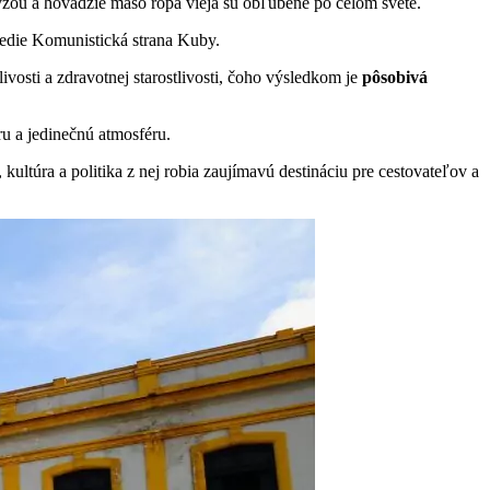
ryžou a hovädzie mäso ropa vieja sú obľúbené po celom svete.
edie Komunistická strana Kuby.
ivosti a zdravotnej starostlivosti, čoho výsledkom je
pôsobivá
ru a jedinečnú atmosféru.
ultúra a politika z nej robia zaujímavú destináciu pre cestovateľov a