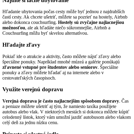
Nájdite si lacné ubytovanie
Hľadanie ubytovania počas cesty môže byť jednou z najdrahších
častí cesty. Ak chcete ušetriť, môžete sa pozrieť na hostely, Airbnb
alebo dokonca couchsurfing.
Hostely sú zvyčajne najlacnejšou
možnosťou
, ale ak hľadáte niečo súkromnejšie, Airbnb a
Couchsurfing môžu byť skvelou alternatívou.
Hľadajte zľavy
Pokiaľ ide o atrakcie a aktivity, často môžete nájsť zľavy alebo
špeciálne ponuky. Napríklad mnohé múzeá a galérie ponúkajú
zľavnené vstupné pre študentov alebo seniorov
. Špeciálne
ponuky a zľavy môžete hľadať aj na internete alebo v
cestovateľských časopisoch.
Využite verejnú dopravu
Verejná doprava je často najlacnejším spôsobom dopravy
. Čas
a peniaze môžete ušetriť aj tým, že namiesto taxíka použijete
autobus alebo vlak. V niektorých mestách si dokonca môžete kúpiť
celodenný lístok, ktorý vám umožní jazdiť autobusom alebo vlakom
celý deň za jednu nízku cenu.