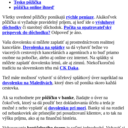
Tesko pôžička
pôžička online ihneď
Všetky uvedené pôžičky ponúkajú
rýchle peniaze
. Akákoľvek
pôžička si vyžaduje pravidelný príjem, aj keď ide o
výsluhové
dôchodky
či starobný dôchodok.
Počíta sa opatrovateľský
príspevok do dôchodku?
Odpoveď je áno.
Vašu dovolenku si môžete zaplatiť aj prostredníctvom realitnej
kancelárie.
Dovolenka na splátky
sa dá vybaviť bežne vo
viacerých cestovných kanceláriách a agentúrach a to buď priamo
osobne na pobočke, alebo aj online cez internet. Na splátky si
môžete zaplatiť dovolenku letnú, ale aj zimnú. Niekoľkoročnú
tradíciu na slovenskom trhu má
CK Daka
.
Tiež máte možnosť vybaviť si účelový splátkový úver napríklad na
dovolenku na Maledivách
, ktorý dnes už ponúka skoro každá
cestovka.
Ak sa rozhodnete pre
pôžičku v banke
, žiadajte o úver na
čokoľvek, ktorý sa dá použiť bez dokladovania účelu a teda je
možné z neho vyplatiť aj
dovolenku pri mori
. Banky sú na rozdiel
od nebankoviek ale prísnejšie pri posudzovaní klientov, a to tak na
výšku príjmu, ako aj na finančnú históriu.
Vybavovanie
bezúčelového úveru
je veľmi jednoduché. Vybaviť si