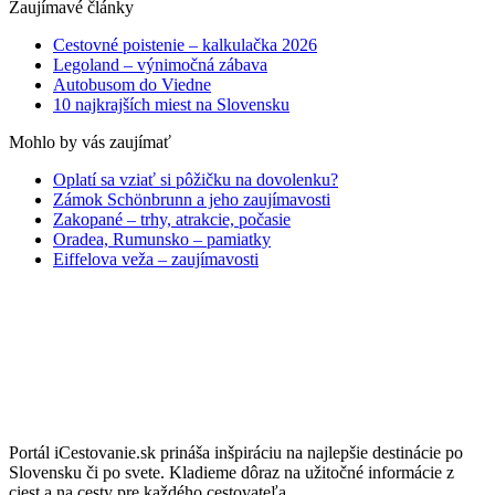
Zaujímavé články
Cestovné poistenie – kalkulačka 2026
Legoland – výnimočná zábava
Autobusom do Viedne
10 najkrajších miest na Slovensku
Mohlo by vás zaujímať
Oplatí sa vziať si pôžičku na dovolenku?
Zámok Schönbrunn a jeho zaujímavosti
Zakopané – trhy, atrakcie, počasie
Oradea, Rumunsko – pamiatky
Eiffelova veža – zaujímavosti
Portál iCestovanie.sk prináša inšpiráciu na najlepšie destinácie po
Slovensku či po svete. Kladieme dôraz na užitočné informácie z
ciest a na cesty pre každého cestovateľa.