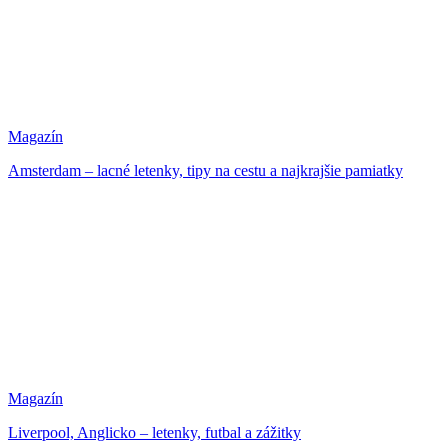
Magazín
Amsterdam – lacné letenky, tipy na cestu a najkrajšie pamiatky
Magazín
Liverpool, Anglicko – letenky, futbal a zážitky