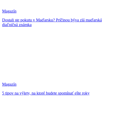
Magazín
Dostali ste pokutu v Maďarsku? Príčinou býva zlá maďarská
diaľničná známka
Magazín
5 tipov na výlety, na ktoré budete spomínať ešte roky