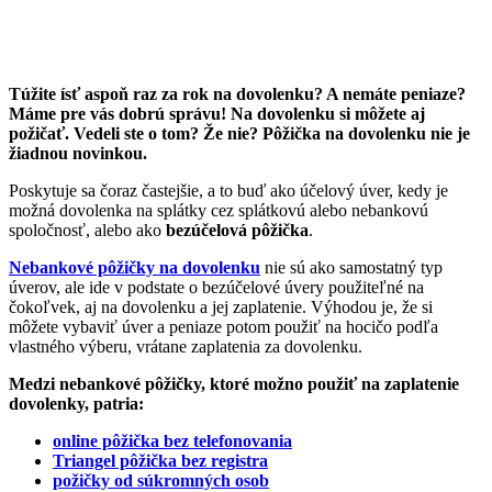
Túžite ísť aspoň raz za rok na dovolenku? A nemáte peniaze?
Máme pre vás dobrú správu! Na dovolenku si môžete aj
požičať. Vedeli ste o tom? Že nie? Pôžička na dovolenku nie je
žiadnou novinkou.
Poskytuje sa čoraz častejšie, a to buď ako účelový úver, kedy je
možná dovolenka na splátky cez splátkovú alebo nebankovú
spoločnosť, alebo ako
bezúčelová pôžička
.
Nebankové pôžičky na dovolenku
nie sú ako samostatný typ
úverov, ale ide v podstate o bezúčelové úvery použiteľné na
čokoľvek, aj na dovolenku a jej zaplatenie. Výhodou je, že si
môžete vybaviť úver a peniaze potom použiť na hocičo podľa
vlastného výberu, vrátane zaplatenia za dovolenku.
Medzi nebankové pôžičky, ktoré možno použiť na zaplatenie
dovolenky, patria:
online pôžička bez telefonovania
Triangel pôžička bez registra
požičky od súkromných osob