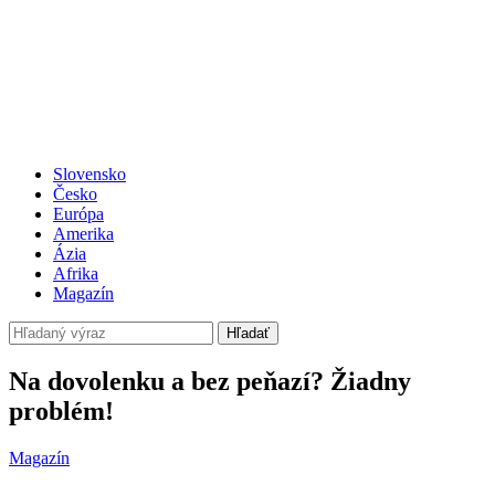
Slovensko
Česko
Európa
Amerika
Ázia
Afrika
Magazín
Hľadať
Na dovolenku a bez peňazí? Žiadny
problém!
Magazín