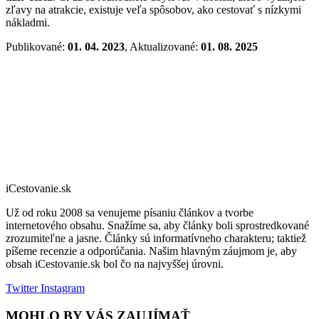
zľavy na atrakcie, existuje veľa spôsobov, ako cestovať s nízkymi
nákladmi.
Publikované:
01. 04. 2023
, Aktualizované:
01. 08. 2025
iCestovanie.sk
Už od roku 2008 sa venujeme písaniu článkov a tvorbe
internetového obsahu. Snažíme sa, aby články boli sprostredkované
zrozumiteľne a jasne. Články sú informatívneho charakteru; taktiež
píšeme recenzie a odporúčania. Našim hlavným záujmom je, aby
obsah iCestovanie.sk bol čo na najvyššej úrovni.
Twitter
Instagram
MOHLO BY VÁS ZAUJÍMAŤ