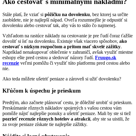
Ako cestovať s minimálnymi nákladmi?
Stále platí, že vziať si
pôžičku na dovolenku
, bez ktorej sa určite
zaobídete, nie je najlepší nápad. Oveľa rozumnejšie je odpustiť si
dovolenku alebo cestovať tak, aby vás to stálo čo najmenej.
Vzhľadom na rastúce náklady na cestovanie je pre ľudí čoraz ťažšie
dovoliť si ísť na dovolenku. Existuje však viacero spôsobov,
ako
cestovať s nízkym rozpočtom a pritom mať skvelé zážitky
.
Napríklad nenakupovať oblečenie v zahraničí, avšak využiť miestne
eshopy ešte pred cestou a sledovať názory ľudí.
Fruugo.sk
recenzie
veľmi pomôžu či využiť túto platformu pred cestou alebo
nie.
Ako teda môžete ušetriť peniaze a zároveň si užiť dovolenku?
Kľúčom k úspechu je prieskum
Predtým, ako začnete plánovať cestu, je dôležité urobiť si prieskum.
Preskúmanie rôznych nákladov spojených s vašou cestou vám
pomôže nájsť najlepšie ponuky a ušetriť peniaze. Mali by ste si tiež
pozrieť recenzie rôznych hotelov a atrakcií
, aby ste sa uistili, že
za svoje peniaze získate tie najlepšie zážitky.