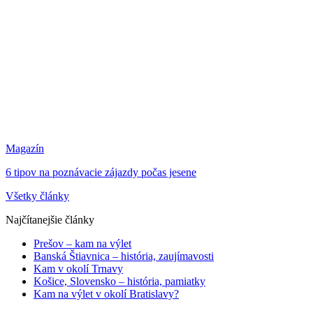
Magazín
6 tipov na poznávacie zájazdy počas jesene
Všetky články
Najčítanejšie články
Prešov – kam na výlet
Banská Štiavnica – história, zaujímavosti
Kam v okolí Trnavy
Košice, Slovensko – história, pamiatky
Kam na výlet v okolí Bratislavy?