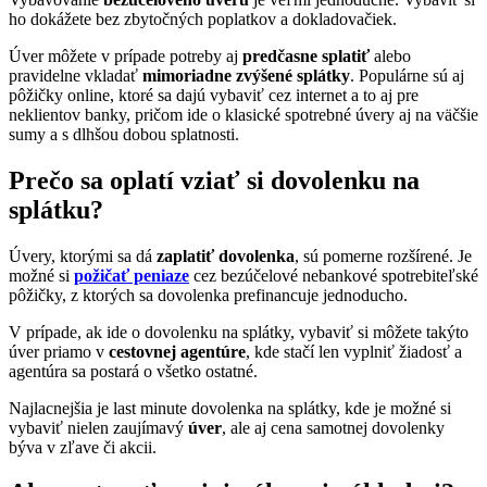
ho dokážete bez zbytočných poplatkov a dokladovačiek.
Úver môžete v prípade potreby aj
predčasne splatiť
alebo
pravidelne vkladať
mimoriadne zvýšené splátky
. Populárne sú aj
pôžičky online, ktoré sa dajú vybaviť cez internet a to aj pre
neklientov banky, pričom ide o klasické spotrebné úvery aj na väčšie
sumy a s dlhšou dobou splatnosti.
Prečo sa oplatí vziať si dovolenku na
splátku?
Úvery, ktorými sa dá
zaplatiť dovolenka
, sú pomerne rozšírené. Je
možné si
požičať peniaze
cez bezúčelové nebankové spotrebiteľské
pôžičky, z ktorých sa dovolenka prefinancuje jednoducho.
V prípade, ak ide o dovolenku na splátky, vybaviť si môžete takýto
úver priamo v
cestovnej agentúre
, kde stačí len vyplniť žiadosť a
agentúra sa postará o všetko ostatné.
Najlacnejšia je last minute dovolenka na splátky, kde je možné si
vybaviť nielen zaujímavý
úver
, ale aj cena samotnej dovolenky
býva v zľave či akcii.