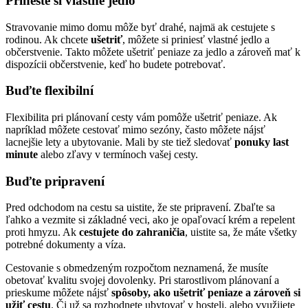
Prineste si vlastné jedlo
Stravovanie mimo domu môže byť drahé, najmä ak cestujete s
rodinou. Ak chcete
ušetriť
, môžete si priniesť vlastné jedlo a
občerstvenie. Takto môžete ušetriť peniaze za jedlo a zároveň mať k
dispozícii občerstvenie, keď ho budete potrebovať.
Buďte flexibilní
Flexibilita pri plánovaní cesty vám pomôže ušetriť peniaze. Ak
napríklad môžete cestovať mimo sezóny, často môžete nájsť
lacnejšie lety a ubytovanie. Mali by ste tiež sledovať
ponuky last
minute
alebo zľavy v termínoch vašej cesty.
Buďte pripravení
Pred odchodom na cestu sa uistite, že ste pripravení. Zbaľte sa
ľahko a vezmite si základné veci, ako je opaľovací krém a repelent
proti hmyzu. Ak
cestujete do zahraničia
, uistite sa, že máte všetky
potrebné dokumenty a víza.
Cestovanie s obmedzeným rozpočtom neznamená, že musíte
obetovať kvalitu svojej dovolenky. Pri starostlivom plánovaní a
prieskume môžete nájsť
spôsoby, ako ušetriť peniaze a zároveň si
užiť cestu
. Či už sa rozhodnete ubytovať v hosteli, alebo využijete