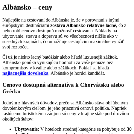
Albánsko – ceny
Najlepšie na cestovaní do Albánska je, že v porovnaní s inými
európskymi destináciami
zostáva Albánsko relatívne lacné
, čo z
neho robí cenovo dostupnú možnosť cestovania. Náklady na
ubytovanie, stravu a dopravu sú vo všeobecnosti nižšie ako v
susedných krajinách, čo umožňuje cestujúcim maximálne využiť
svoj rozpočet.
Či už je niekto lacný batôžkár alebo hľadá luxusnejší zážitok,
Albánsko ponúka vynikajúcu hodnotu za vaše peniaze bez
kompromisov v kvalite alebo zážitkoch. Pokiaľ sa hľadá
najlacnejšia dovolenka
, Albánsko je horúci kandidát.
Cenovo dostupná alternatíva k Chorvátsku alebo
Grécku
Jedným z hlavných dôvodov, prečo sa Albánsko stáva obľúbeným
dovolenkovým cieľom, je jeho priaznivá cenová politika. Napriek
rastúcemu turistickému záujmu sú ceny v krajine stále pod úrovňou
okolitých štátov:
Ubytovanie:
V hoteloch strednej kategórie sa pohybuje od
30