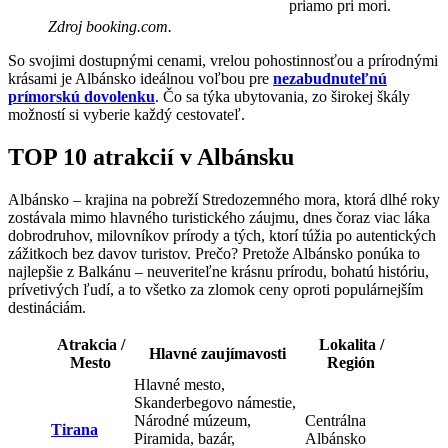
priamo pri mori.
Zdroj booking.com.
So svojimi dostupnými cenami, vrelou pohostinnosťou a prírodnými
krásami je Albánsko ideálnou voľbou pre
nezabudnuteľnú
prímorskú dovolenku
. Čo sa týka ubytovania, zo širokej škály
možností si vyberie každý cestovateľ.
TOP 10 atrakcií v Albánsku
Albánsko – krajina na pobreží Stredozemného mora, ktorá dlhé roky
zostávala mimo hlavného turistického záujmu, dnes čoraz viac láka
dobrodruhov, milovníkov prírody a tých, ktorí túžia po autentických
zážitkoch bez davov turistov. Prečo? Pretože Albánsko ponúka to
najlepšie z Balkánu – neuveriteľne krásnu prírodu, bohatú históriu,
prívetivých ľudí, a to všetko za zlomok ceny oproti populárnejším
destináciám.
Atrakcia /
Lokalita /
Hlavné zaujímavosti
Mesto
Región
Hlavné mesto,
Skanderbegovo námestie,
Národné múzeum,
Centrálna
Tirana
Piramida, bazár,
Albánsko