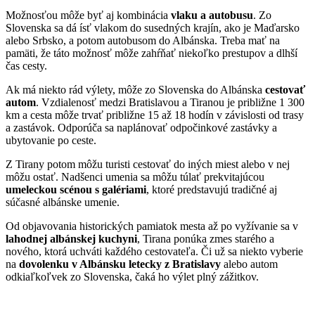
Možnosťou môže byť aj kombinácia
vlaku a autobusu
. Zo
Slovenska sa dá ísť vlakom do susedných krajín, ako je Maďarsko
alebo Srbsko, a potom autobusom do Albánska. Treba mať na
pamäti, že táto možnosť môže zahŕňať niekoľko prestupov a dlhší
čas cesty.
Ak má niekto rád výlety, môže zo Slovenska do Albánska
cestovať
autom
. Vzdialenosť medzi Bratislavou a Tiranou je približne 1 300
km a cesta môže trvať približne 15 až 18 hodín v závislosti od trasy
a zastávok. Odporúča sa naplánovať odpočinkové zastávky a
ubytovanie po ceste.
Z Tirany potom môžu turisti cestovať do iných miest alebo v nej
môžu ostať. Nadšenci umenia sa môžu túlať prekvitajúcou
umeleckou scénou s galériami
, ktoré predstavujú tradičné aj
súčasné albánske umenie.
Od objavovania historických pamiatok mesta až po vyžívanie sa v
lahodnej albánskej kuchyni
, Tirana ponúka zmes starého a
nového, ktorá uchváti každého cestovateľa. Či už sa niekto vyberie
na
dovolenku v Albánsku letecky z Bratislavy
alebo autom
odkiaľkoľvek zo Slovenska, čaká ho výlet plný zážitkov.