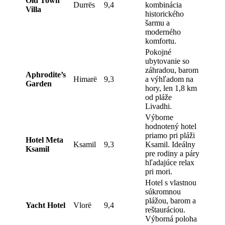
Old Town
Durrës
9,4
kombinácia
Villa
historického
šarmu a
moderného
komfortu.
Pokojné
ubytovanie so
záhradou, barom
Aphrodite’s
Himarë
9,3
a výhľadom na
Garden
hory, len 1,8 km
od pláže
Livadhi.
Výborne
hodnotený hotel
priamo pri pláži
Hotel Meta
Ksamil
9,3
Ksamil. Ideálny
Ksamil
pre rodiny a páry
hľadajúce relax
pri mori.
Hotel s vlastnou
súkromnou
plážou, barom a
Yacht Hotel
Vlorë
9,4
reštauráciou.
Výborná poloha