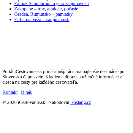
Zámok Schönbrunn a jeho zaujímavosti
Zakopané – trhy, atrakcie, počasie
Oradea, Rumunsko – pamiatky
Eiffelova veža – zaujímavosti
Portál iCestovanie.sk prináša inšpiráciu na najlepšie destinácie po
Slovensku či po svete. Kladieme dôraz na užitočné informácie z
ciest a na cesty pre každého cestovateľa.
Kontakt
|
O nás
© 2026 iCestovanie.sk | Nakódoval
leoslang.cz