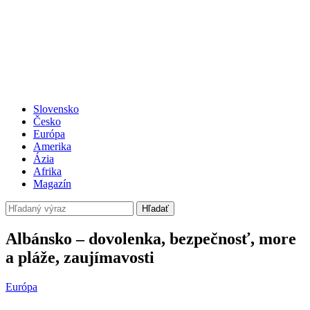
Slovensko
Česko
Európa
Amerika
Ázia
Afrika
Magazín
Hľadať
Albánsko – dovolenka, bezpečnosť, more
a pláže, zaujímavosti
Európa