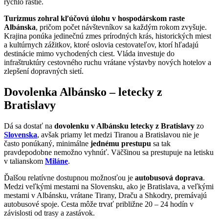
rýchlo rastie.
Turizmus zohral kľúčovú úlohu v hospodárskom raste
Albánska
, pričom počet návštevníkov sa každým rokom zvyšuje.
Krajina ponúka jedinečnú zmes prírodných krás, historických miest
a kultúrnych zážitkov, ktoré oslovia cestovateľov, ktorí hľadajú
destinácie mimo vychodených ciest. Vláda investuje do
infraštruktúry cestovného ruchu vrátane výstavby nových hotelov a
zlepšení dopravných sietí.
Dovolenka Albánsko – letecky z
Bratislavy
Dá sa dostať na
dovolenku v Albánsku letecky z Bratislavy
zo
Slovenska
, avšak priamy let medzi Tiranou a Bratislavou nie je
často ponúkaný, minimálne
jednému prestupu
sa tak
pravdepodobne nemožno vyhnúť. Väčšinou sa prestupuje na letisku
v talianskom
Miláne
.
Ďalšou relatívne dostupnou možnosťou je
autobusová doprava
.
Medzi veľkými mestami na Slovensku, ako je Bratislava, a veľkými
mestami v Albánsku, vrátane Tirany, Draču a Shkodry, premávajú
autobusové spoje. Cesta môže trvať približne 20 – 24 hodín v
závislosti od trasy a zastávok.