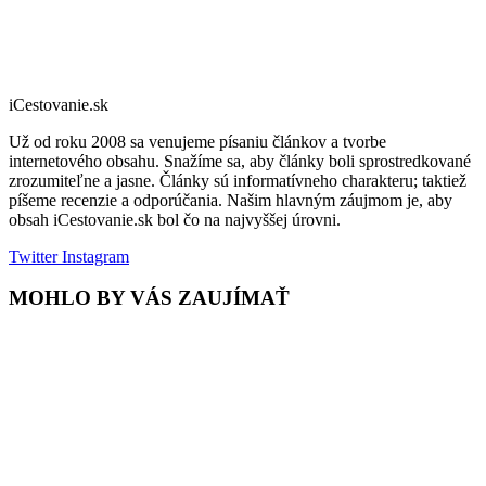
iCestovanie.sk
Už od roku 2008 sa venujeme písaniu článkov a tvorbe
internetového obsahu. Snažíme sa, aby články boli sprostredkované
zrozumiteľne a jasne. Články sú informatívneho charakteru; taktiež
píšeme recenzie a odporúčania. Našim hlavným záujmom je, aby
obsah iCestovanie.sk bol čo na najvyššej úrovni.
Twitter
Instagram
MOHLO BY VÁS ZAUJÍMAŤ