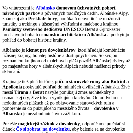
Vo vnútrozemí je
Albánsko
domovom úchvatných pohorí,
národných parkov
a pôvabných tradičných dedín. Albánske Alpy,
známe aj ako
Prekliate hory
, ponúkajú neuveriteľné možnosti
turistiky a trekingu s úžasnými výhľadmi a malebnou krajinou.
Pamiatky svetového dedičstva UNESCO
Berat a Gjirokaster
predstavujú bohatú
osmanskú architektúru Albánska
a poskytujú
pohľad do bohatej histórie krajiny.
Albánsko je
klenot pre dovolenkárov
, ktorí hľadajú kombináciu
úžasnej krajiny, bohatej histórie a dostupných cien. So svojou
rozmanitou krajinou od malebných pláží pozdĺž Albánskej riviéry až
po majestátne hory v albánskych Alpách nebudú nadšenci prírody
sklamaní.
Krajina je tiež plná histórie, pričom
staroveké ruiny ako Butrint a
Apollonia
poskytujú pohľad do minulých civilizácií Albánska. Živé
mestá
Tirana
a
Berat
navyše ponúkajú zmes architektúry z
osmanskej éry, živé trhy a vynikajúcu kuchyňu. Od oddychu na
nedotknutých plážach až po objavovanie starovekých ruín a
ponorenie sa do pulzujúceho mestského života –
dovolenka v
Albánsku
je nezabudnuteľným zážitkom.
Pre ešte
magickejší zážitok z dovolenky
, odporúčame prečítať si
článok
Čo si zobrať na dovolenku
, aby balenie sa na dovolenku