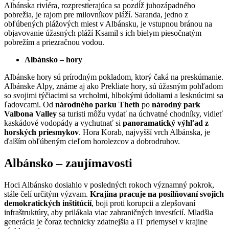
Albánska riviéra, rozprestierajúca sa pozdĺž juhozápadného
pobrežia, je rajom pre milovníkov pláží. Saranda, jedno z
obľúbených plážových miest v Albánsku, je vstupnou bránou na
objavovanie úžasných pláží Ksamil s ich bielym piesočnatým
pobrežím a priezračnou vodou.
Albánsko – hory
Albánske hory sú prírodným pokladom, ktorý čaká na preskúmanie.
Albánske Alpy, známe aj ako Prekliate hory, sú úžasným pohľadom
so svojimi týčiacimi sa vrcholmi, hlbokými údoliami a lesknúcimi sa
ľadovcami. Od
národného parku Theth
po
národný park
Valbona Valley
sa turisti môžu vydať na úchvatné chodníky, vidieť
kaskádové vodopády a vychutnať si
panoramatický výhľad z
horských priesmykov
. Hora Korab, najvyšší vrch Albánska, je
ďalším obľúbeným cieľom horolezcov a dobrodruhov.
Albánsko – zaujímavosti
Hoci Albánsko dosiahlo v posledných rokoch významný pokrok,
stále čelí určitým výzvam.
Krajina pracuje na posilňovaní svojich
demokratických inštitúcií
, boji proti korupcii a zlepšovaní
infraštruktúry, aby prilákala viac zahraničných investícií. Mladšia
generácia je čoraz technicky zdatnejšia a IT priemysel v krajine