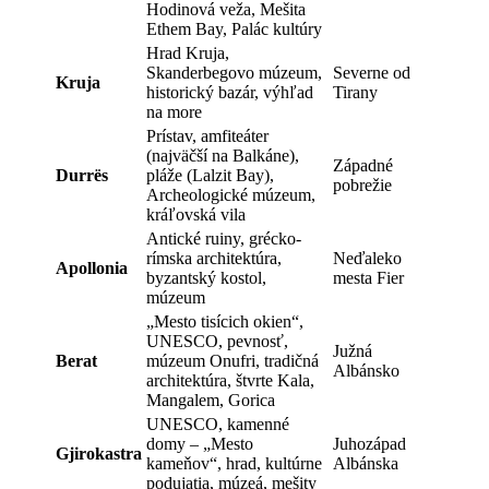
Hodinová veža, Mešita
Ethem Bay, Palác kultúry
Hrad Kruja,
Skanderbegovo múzeum,
Severne od
Kruja
historický bazár, výhľad
Tirany
na more
Prístav, amfiteáter
(najväčší na Balkáne),
Západné
Durrës
pláže (Lalzit Bay),
pobrežie
Archeologické múzeum,
kráľovská vila
Antické ruiny, grécko-
rímska architektúra,
Neďaleko
Apollonia
byzantský kostol,
mesta Fier
múzeum
„Mesto tisícich okien“,
UNESCO, pevnosť,
Južná
Berat
múzeum Onufri, tradičná
Albánsko
architektúra, štvrte Kala,
Mangalem, Gorica
UNESCO, kamenné
domy – „Mesto
Juhozápad
Gjirokastra
kameňov“, hrad, kultúrne
Albánska
podujatia, múzeá, mešity