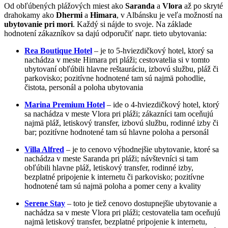
Od obľúbených plážových miest ako
Saranda
a
Vlora
až po skryté
drahokamy ako
Dhermi
a
Himara
, v Albánsku je veľa možností na
ubytovanie pri mori
. Každý si nájde to svoje. Na základe
hodnotení zákazníkov sa dajú odporučiť napr. tieto ubytovania:
Rea Boutique Hotel
– je to 5-hviezdičkový hotel, ktorý sa
nachádza v meste Himara pri pláži; cestovatelia si v tomto
ubytovaní obľúbili hlavne reštauráciu, izbovú službu, pláž či
parkovisko; pozitívne hodnotené tam sú najmä pohodlie,
čistota, personál a poloha ubytovania
Marina Premium Hotel
– ide o 4-hviezdičkový hotel, ktorý
sa nachádza v meste Vlora pri pláži; zákazníci tam oceňujú
najmä pláž, letiskový transfer, izbovú službu, rodinné izby či
bar; pozitívne hodnotené tam sú hlavne poloha a personál
Villa Alfred
– je to cenovo výhodnejšie ubytovanie, ktoré sa
nachádza v meste Saranda pri pláži; návštevníci si tam
obľúbili hlavne pláž, letiskový transfer, rodinné izby,
bezplatné pripojenie k internetu či parkovisko; pozitívne
hodnotené tam sú najmä poloha a pomer ceny a kvality
Serene Stay
– toto je tiež cenovo dostupnejšie ubytovanie a
nachádza sa v meste Vlora pri pláži; cestovatelia tam oceňujú
najmä letiskový transfer, bezplatné pripojenie k internetu,