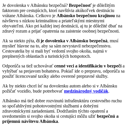
Je dovolenka v Albánsku bezpečná?
Bezpečnosť
je dôležitým
faktorom pre cestujúcich, ktorí navštívia akúkoľvek destináciu
vrátane Albánska. Celkovo je
Albánsko bezpečnou krajinou
na
návštevu s nízkou kriminalitou a priateľskými miestnymi
obyvateľmi. Ako pri každej inej destinácii, aj tu je dôležité dbať na
zdravý rozum a prijať opatrenia na zaistenie osobnej bezpečnosti.
Ak sa niekto pýta,
či je dovolenka v Albánsku bezpečná
, musí
myslieť hlavne na to, aby sa sám nevystavil nebezpečenstvu.
Cestovatelia by si mali byť vedomí svojho okolia, najmä v
preplnených oblastiach a turistických hotspotoch.
Odporúča sa tiež uchovávať
cenné veci a identifikáciu v bezpečí
a
vyhýbať sa prejavom bohatstva. Pokiaľ ide o prepravu, odporúča sa
použiť licencované taxíky alebo overené prepravné služby.
Ak by niekto chcel ísť na dovolenku autom alebo si v Albánsku
požičať vozidlo, bude potrebovať
medzinárodný vodičák
.
Albánsko má tiež dobre rozvinutú infraštruktúru cestovného ruchu
so spoľahlivými pohotovostnými službami a dobrými
zdravotníckymi zariadeniami. Dodržaním týchto opatrení a
uvedomením si svojho okolia si cestujúci môžu užiť
bezpečnú a
príjemnú návštevu Albánska
.