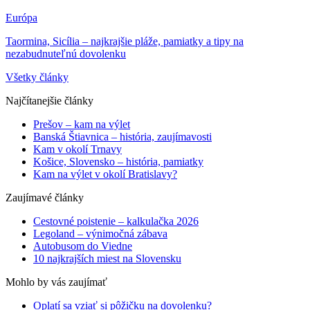
Európa
Taormina, Sicília – najkrajšie pláže, pamiatky a tipy na
nezabudnuteľnú dovolenku
Všetky články
Najčítanejšie články
Prešov – kam na výlet
Banská Štiavnica – história, zaujímavosti
Kam v okolí Trnavy
Košice, Slovensko – história, pamiatky
Kam na výlet v okolí Bratislavy?
Zaujímavé články
Cestovné poistenie – kalkulačka 2026
Legoland – výnimočná zábava
Autobusom do Viedne
10 najkrajších miest na Slovensku
Mohlo by vás zaujímať
Oplatí sa vziať si pôžičku na dovolenku?