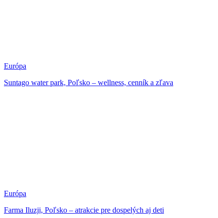
Európa
Suntago water park, Poľsko – wellness, cenník a zľava
Európa
Farma Iluzji, Poľsko – atrakcie pre dospelých aj deti