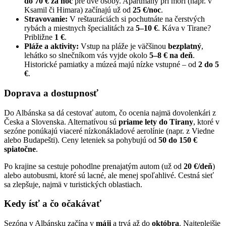
do 70 € za noc
pre dve osoby. Apartmány pri mori (napr. v
Ksamil či Himara) začínajú už od
25 €/noc
.
Stravovanie:
V reštauráciách si pochutnáte na čerstvých
rybách a miestnych špecialitách za
5–10 €
. Káva v Tirane?
Približne
1 €
.
Pláže a aktivity:
Vstup na pláže je väčšinou
bezplatný
,
lehátko so slnečníkom vás vyjde okolo
5–8 € na deň
.
Historické pamiatky a múzeá majú nízke vstupné – od
2 do 5
€
.
Doprava a dostupnosť
Do Albánska sa dá cestovať autom, čo ocenia najmä dovolenkári z
Česka a Slovenska. Alternatívou sú
priame lety do Tirany
, ktoré v
sezóne ponúkajú viaceré nízkonákladové aerolínie (napr. z Viedne
alebo Budapešti). Ceny leteniek sa pohybujú od
50 do 150 €
spiatočne
.
Po krajine sa cestuje pohodlne prenajatým autom (už od
20 €/deň
)
alebo autobusmi, ktoré sú lacné, ale menej spoľahlivé. Cestná sieť
sa zlepšuje, najmä v turistických oblastiach.
Kedy ísť a čo očakávať
Sezóna v Albánsku začína v
máji
a trvá až do
októbra
. Najteplejšie