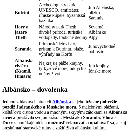
Archeologický park
Juh Albánska,
UNESCO, amfiteáter,
Butrint
blízko
rímske kúpele, byzantská
Sarandy
bazilika
Hory a
Národný park Theth,
Severné
jazero
divoká príroda, turistika,
Albánske
Theth
vodopády, tradičné dediny
Alpy
Prímorské letovisko,
Juhovýchodné
Saranda
prístup k Butrintu, pláže,
pobrežie
výhľady na Korfu
Albánska
Najkrajšie pláže krajiny,
riviéra
Juh krajiny,
tyrkysové more, oddych a
(Ksamil,
Iónske more
nočný život
Himara)
Albánsko – dovolenka
Jednou z hlavných atrakcií
Albánska
je jeho
úžasné pobrežie
pozdĺž Jadranského a Iónskeho mora
. S malebnými plážami,
krištáľovo čistou vodou a mnohými skrytými zátokami sa
Albánska
riviéra
preslávila svojou krásou. Mestá ako
Saranda
,
Vlora
a
Durres
ponúkajú nielen
možnosť relaxovať a opaľovať sa
, ale aj
preskúmať staroveké ruiny a zažiť živú albánsku kultúru.