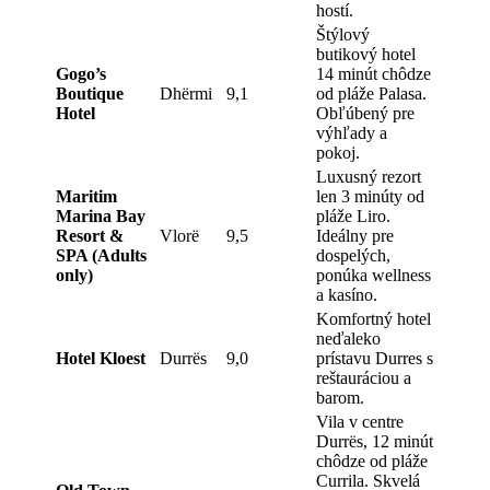
hostí.
Štýlový
butikový hotel
Gogo’s
14 minút chôdze
Boutique
Dhërmi
9,1
od pláže Palasa.
Hotel
Obľúbený pre
výhľady a
pokoj.
Luxusný rezort
Maritim
len 3 minúty od
Marina Bay
pláže Liro.
Resort &
Vlorë
9,5
Ideálny pre
SPA (Adults
dospelých,
only)
ponúka wellness
a kasíno.
Komfortný hotel
neďaleko
Hotel Kloest
Durrës
9,0
prístavu Durres s
reštauráciou a
barom.
Vila v centre
Durrës, 12 minút
chôdze od pláže
Currila. Skvelá