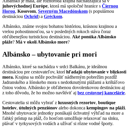
Albánsko je malá, ale rôznorodá krajina nachádzajúca sa v
juhovýchodnej Európe
, ktorá má spoločné hranice s
Čiernou
Horou
,
Kosovom
,
Severným
Macedónskom
(s populárnou
destináciou
Ochrid
) a
Gréckom
.
Albánsko, známe svojou bohatou históriou, krásnou krajinou a
vrelou pohostinnosťou, sa v posledných rokoch stáva čoraz
obľúbenejšou turistickou destináciou.
Aké ponúka Albánsko
pláže
?
Má v okolí Albánsko more
?
Albánsko – ubytovanie pri mori
Albánsko, ktoré sa nachádza v srdci Balkánu, je ideálnou
destináciou pre cestovateľov, ktorí
hľadajú ubytovanie v blízkosti
mora.
Krajina sa môže pochváliť nádherným pobrežím pozdĺž
Jadranského a Iónskeho mora s nedotknutými plážami a krištáľovo
čistou vodou. Albánsko je obľäbenou dovolenkovou destináciou aj
z toho dôvodu, že ho možno navštíviť aj
bez cestovnej kancelárie
.
Cestovatelia si môžu vybrať z
luxusných rezortov
,
boutique
hotelov
,
útulných penziónov
alebo dokonca
kempingov na pláži
.
Mnohé ubytovacie jednotky ponúkajú úchvatný výhľad na more a
ľahký prístup na pláž, čo hosťom umožňuje relaxovať na slnku,
plávať v tyrkysových vodách a užívať si rôzne vodné športy.