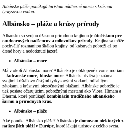
Albánske pláže ponúkajú turistom nádherné moria s krásnou
tyrkysovou vodou.
Albánsko – pláže a krásy prírody
Albánsko so svojou úžasnou prírodnou krajinou je
útočiskom pre
outdoorových nadšencov a milovníkov prírody
. Krajina sa môže
pochváliť rozmanitou škálou krajiny, od krásnych pobreží až po
drsné hory a nedotknuté jazerá.
Albánsko – more
Má v okolí Albánsko more? Albánsko je obklopené dvoma moriami
–
Jadranské more
,
Iónske more
. Albánska riviéra je známa
svojimi krištáľovo čistými tyrkysovými vodami, odľahlými
zátokami a krásnymi piesočnatými plážami. Albánske pobrežie je
tiež posiate očarujúcimi pobrežnými mestami ako Vlora, Himara a
Dhermi, ktoré ponúkajú
kombináciu tradičného albánskeho
šarmu a prírodných krás
.
Albánsko – pláže
Aké ponúka Albánsko pláže? Albánsko je
domovom niektorých z
najkrajších pláží v Európe
, ktoré lákajú turistov z celého sveta.