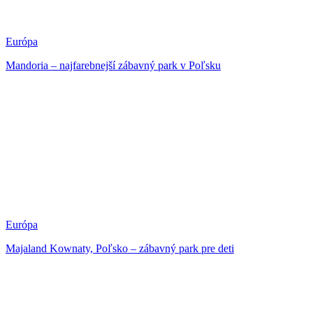
Európa
Mandoria – najfarebnejší zábavný park v Poľsku
Európa
Majaland Kownaty, Poľsko – zábavný park pre deti