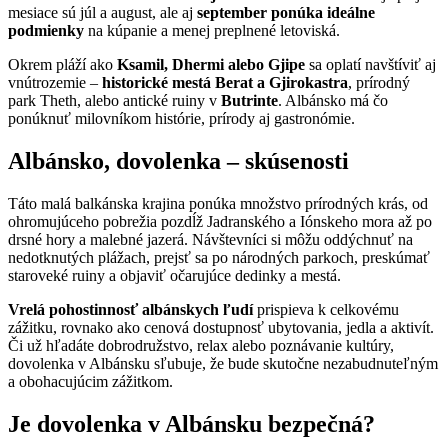
mesiace sú júl a august, ale aj
september ponúka ideálne
podmienky
na kúpanie a menej preplnené letoviská.
Okrem pláží ako
Ksamil, Dhermi alebo Gjipe
sa oplatí navštíviť aj
vnútrozemie –
historické mestá Berat a Gjirokastra
, prírodný
park Theth, alebo antické ruiny v
Butrinte
. Albánsko má čo
ponúknuť milovníkom histórie, prírody aj gastronómie.
Albánsko, dovolenka – skúsenosti
Táto malá balkánska krajina ponúka množstvo prírodných krás, od
ohromujúceho pobrežia pozdĺž Jadranského a Iónskeho mora až po
drsné hory a malebné jazerá. Návštevníci si môžu oddýchnuť na
nedotknutých plážach, prejsť sa po národných parkoch, preskúmať
staroveké ruiny a objaviť očarujúce dedinky a mestá.
Vrelá pohostinnosť albánskych ľudí
prispieva k celkovému
zážitku, rovnako ako cenová dostupnosť ubytovania, jedla a aktivít.
Či už hľadáte dobrodružstvo, relax alebo poznávanie kultúry,
dovolenka v Albánsku sľubuje, že bude skutočne nezabudnuteľným
a obohacujúcim zážitkom.
Je dovolenka v Albánsku bezpečná?