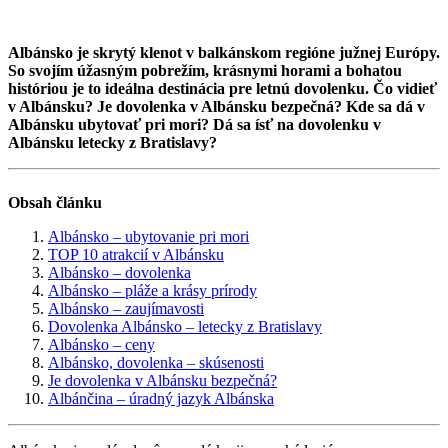
Albánsko je skrytý klenot v balkánskom regióne južnej Európy.
So svojím úžasným pobrežím, krásnymi horami a bohatou
históriou je to ideálna destinácia pre letnú dovolenku. Čo vidieť
v Albánsku? Je dovolenka v Albánsku bezpečná? Kde sa dá v
Albánsku ubytovať pri mori? Dá sa ísť na dovolenku v
Albánsku letecky z Bratislavy?
Obsah článku
Albánsko – ubytovanie pri mori
TOP 10 atrakcií v Albánsku
Albánsko – dovolenka
Albánsko – pláže a krásy prírody
Albánsko – zaujímavosti
Dovolenka Albánsko – letecky z Bratislavy
Albánsko – ceny
Albánsko, dovolenka – skúsenosti
Je dovolenka v Albánsku bezpečná?
Albánčina – úradný jazyk Albánska