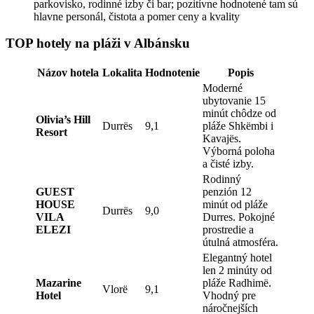
parkovisko, rodinné izby či bar; pozitívne hodnotené tam sú
hlavne personál, čistota a pomer ceny a kvality
TOP hotely na pláži v Albánsku
Názov hotela
Lokalita
Hodnotenie
Popis
Moderné
ubytovanie 15
minút chôdze od
Olivia’s Hill
Durrës
9,1
pláže Shkëmbi i
Resort
Kavajës.
Výborná poloha
a čisté izby.
Rodinný
GUEST
penzión 12
HOUSE
minút od pláže
Durrës
9,0
VILA
Durres. Pokojné
ELEZI
prostredie a
útulná atmosféra.
Elegantný hotel
len 2 minúty od
Mazarine
pláže Radhimë.
Vlorë
9,1
Hotel
Vhodný pre
náročnejších