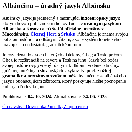
Albánčina – úradný jazyk Albánska
Albánsky jazyk je jedinečný a fascinujúci
indoeurópsky jazyk
,
ktorým hovorí približne 6 miliónov ľudí. Je
úradným jazykom
Albánska a Kosova
a má
štatút oficiálnej menšiny v
Macedónsku
,
Čiernej Hore
a
Srbsku
. Albánčina je známa svojou
bohatou históriou a odlišnými črtami, ako je systém fonetického
pravopisu a nedostatok gramatického rodu.
Je rozdelená do dvoch hlavných dialektov, Gheg a Tosk, pričom
Gheg je rozšírenejší na severe a Tosk na juhu. Jazyk bol počas
svojej histórie ovplyvnený rôznymi kultúrami vrátane latinčiny,
gréčtiny, turečtiny a slovanských jazykov. Napriek
zložitej
gramatike a neznámym zvukom
môže byť učenie sa albánskeho
jazyka obohacujúcim zážitkom, ktorý poskytuje hlbšie pochopenie
kultúry a ľudí v krajine.
Publikované:
04. 10. 2024
, Aktualizované:
24. 06. 2025
Čo navštíviť
Dovolenka
Pamiatky
Zaujímavosti