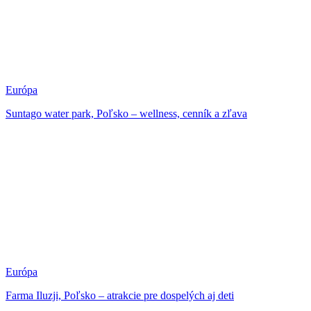
Európa
Suntago water park, Poľsko – wellness, cenník a zľava
Európa
Farma Iluzji, Poľsko – atrakcie pre dospelých aj deti