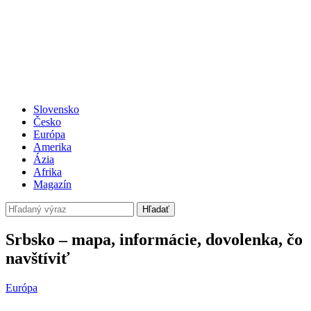
Slovensko
Česko
Európa
Amerika
Ázia
Afrika
Magazín
Hľadať
Srbsko – mapa, informácie, dovolenka, čo
navštíviť
Európa