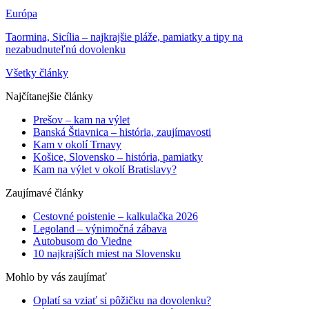
Európa
Taormina, Sicília – najkrajšie pláže, pamiatky a tipy na
nezabudnuteľnú dovolenku
Všetky články
Najčítanejšie články
Prešov – kam na výlet
Banská Štiavnica – história, zaujímavosti
Kam v okolí Trnavy
Košice, Slovensko – história, pamiatky
Kam na výlet v okolí Bratislavy?
Zaujímavé články
Cestovné poistenie – kalkulačka 2026
Legoland – výnimočná zábava
Autobusom do Viedne
10 najkrajších miest na Slovensku
Mohlo by vás zaujímať
Oplatí sa vziať si pôžičku na dovolenku?