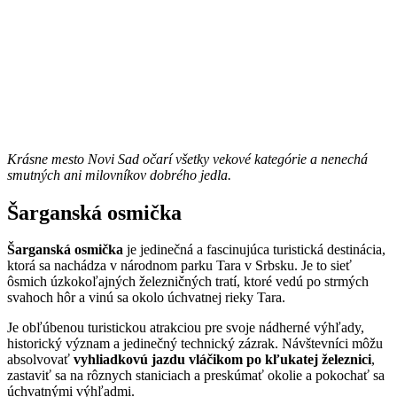
Krásne mesto Novi Sad očarí všetky vekové kategórie a nenechá
smutných ani milovníkov dobrého jedla.
Šarganská osmička
Šarganská osmička
je jedinečná a fascinujúca turistická destinácia,
ktorá sa nachádza v národnom parku Tara v Srbsku. Je to sieť
ôsmich úzkokoľajných železničných tratí, ktoré vedú po strmých
svahoch hôr a vinú sa okolo úchvatnej rieky Tara.
Je obľúbenou turistickou atrakciou pre svoje nádherné výhľady,
historický význam a jedinečný technický zázrak. Návštevníci môžu
absolvovať
vyhliadkovú jazdu vláčikom po kľukatej železnici
,
zastaviť sa na rôznych staniciach a preskúmať okolie a pokochať sa
úchvatnými výhľadmi.