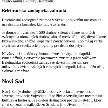
celého šarmu a kultúry Belehradu.
Belehradská zoologická záhrada
Belehradská zoologická záhrada v Srbsku je skvelým miestom na
návštevu pre každého, kto miluje zvieratá.
Je domovom viac ako 1 500 druhov zvierat vrátane mnohých
vzácnych a ohrozených druhov, ako sú medveď hnedý, divoké kone
Przewalského, snežné leopardy a pandy červené. Zoo má aj veľké
akvárium a vzdelávacie programy pre deti a dospelých.
Návštevníci si môžu vychutnať rôzne aktivity, ako napríklad
kŕmenie žiráf, sledovanie predstavení zvierat a jazdu vláčikom.
Belehradská zoologická záhrada je skvelým miestom pre
milovníkov zvierat všetkých vekových kategórií, kde sa môžu učiť,
skúmať a zabávať.
Novi Sad
Nový Sad je druhé najväčšie mesto v Srbsku a hlavné mesto
severnej provincie Vojvodina. Je to
živé a vzrušujúce mesto plné
kultúry a histórie
. Je skvelou destináciou pre cestovateľov, ktorí
chcú spoznať to najlepšie zo Srbska s jeho živou kultúrou,