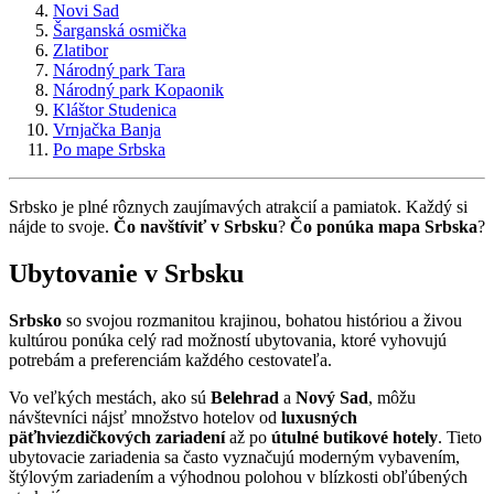
Novi Sad
Šarganská osmička
Zlatibor
Národný park Tara
Národný park Kopaonik
Kláštor Studenica
Vrnjačka Banja
Po mape Srbska
Srbsko je plné rôznych zaujímavých atrakcií a pamiatok. Každý si
nájde to svoje.
Čo navštíviť v Srbsku
?
Čo ponúka mapa Srbska
?
Ubytovanie v Srbsku
Srbsko
so svojou rozmanitou krajinou, bohatou históriou a živou
kultúrou ponúka celý rad možností ubytovania, ktoré vyhovujú
potrebám a preferenciám každého cestovateľa.
Vo veľkých mestách, ako sú
Belehrad
a
Nový Sad
, môžu
návštevníci nájsť množstvo hotelov od
luxusných
päťhviezdičkových zariadení
až po
útulné butikové hotely
. Tieto
ubytovacie zariadenia sa často vyznačujú moderným vybavením,
štýlovým zariadením a výhodnou polohou v blízkosti obľúbených