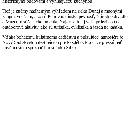
historickými budovami a vynikajúcou kuchyňou.
Tiež je známy nádherným výhľadom na rieku Dunaj a mnohými
zaujímavosťami, ako sú Petrovaradínska pevnosť, Národné divadlo
a Múzeum súčasného umenia. Nájde sa tu aj veľa príležitostí na
outdoorové aktivity, ako sú turistika, cyklistika a jazda na kajaku.
Vďaka bohatému kultúrnemu dedičstvu a pulzujúcej atmosfére je
Nový Sad skvelou destináciou pre každého, kto chce preskúmať
nové mesto a spoznať inú stránku Srbska.