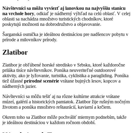
Návštevníci sa môžu vyviezť aj lanovkou na najvyššiu stanicu
na vrchole hory
, odkiaľ je nádherný výhľad na celú oblasť. V celej
oblasti sa nachádza množstvo turistických chodníkov, ktoré
poskytujú možnosti na dobrodružstvo a objavovanie.
Šarganská osmička je ideálnou destináciou pre nadšencov pobytu v
prírode a milovníkov prírody.
Zlatibor
Zlatibor je obľúbené horské stredisko v Srbsku, ktoré každoročne
priláka tisíce návštevníkov. Ponúka neuveriteľné outdoorové
aktivity, ako je lyžovanie, turistika, cyklistika a paragliding. Ponúka
tiež úžasné
prírodné scenérie
vrátane bujných lesov, kopcov a
nádherných jazier.
Návštevníci sa môžu tešiť aj na rôzne kultúrne atrakcie vrátane
múzeí, galérií a historických pamiatok. Zlatibor žije rušným nočným
životom a ponúka množstvo reštaurácií, kaviarní a krčiem.
Okrem toho sa Zlatibor môže pochváliť miernym podnebím, takže
je ideálnou destináciou v každom ročnom období.