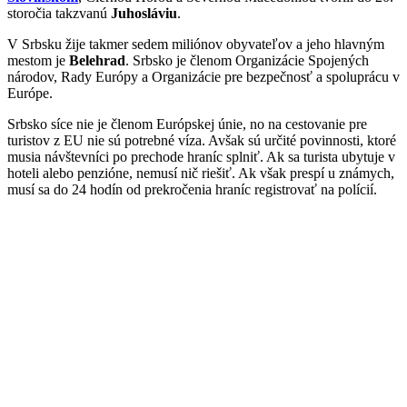
storočia takzvanú
Juhosláviu
.
V Srbsku žije takmer sedem miliónov obyvateľov a jeho hlavným
mestom je
Belehrad
. Srbsko je členom Organizácie Spojených
národov, Rady Európy a Organizácie pre bezpečnosť a spoluprácu v
Európe.
Srbsko síce nie je členom Európskej únie, no na cestovanie pre
turistov z EU nie sú potrebné víza. Avšak sú určité povinnosti, ktoré
musia návštevníci po prechode hraníc splniť. Ak sa turista ubytuje v
hoteli alebo penzióne, nemusí nič riešiť. Ak však prespí u známych,
musí sa do 24 hodín od prekročenia hraníc registrovať na polícií.