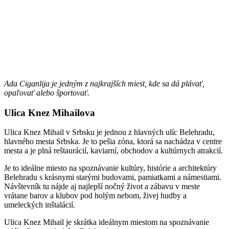
Ada Ciganlija je jedným z najkrajších miest, kde sa dá plávať,
opaľovať alebo športovať.
Ulica Knez Mihailova
Ulica Knez Mihail v Srbsku je jednou z hlavných ulíc Belehradu,
hlavného mesta Srbska. Je to pešia zóna, ktorá sa nachádza v centre
mesta a je plná reštaurácií, kaviarní, obchodov a kultúrnych atrakcií.
Je to ideálne miesto na spoznávanie kultúry, histórie a architektúry
Belehradu s krásnymi starými budovami, pamiatkami a námestiami.
Návštevník tu nájde aj najlepší nočný život a zábavu v meste
vrátane barov a klubov pod holým nebom, živej hudby a
umeleckých inštalácií.
Ulica Knez Mihail je skrátka ideálnym miestom na spoznávanie