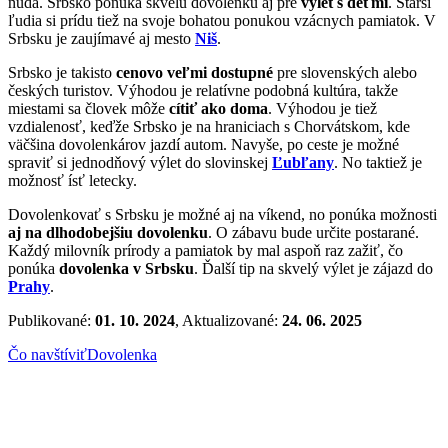
nuda. Srbsko ponúka skvelú dovolenku aj pre
výlet s deťmi
. Starší
ľudia si prídu tiež na svoje bohatou ponukou vzácnych pamiatok. V
Srbsku je zaujímavé aj mesto
Niš
.
Srbsko je takisto
cenovo veľmi dostupné
pre slovenských alebo
českých turistov. Výhodou je relatívne podobná kultúra, takže
miestami sa človek môže
cítiť ako doma
. Výhodou je tiež
vzdialenosť, keďže Srbsko je na hraniciach s Chorvátskom, kde
väčšina dovolenkárov jazdí autom. Navyše, po ceste je možné
spraviť si jednodňový výlet do slovinskej
Ľubľany
. No taktiež je
možnosť ísť letecky.
Dovolenkovať s Srbsku je možné aj na víkend, no ponúka možnosti
aj na dlhodobejšiu dovolenku
. O zábavu bude určite postarané.
Každý milovník prírody a pamiatok by mal aspoň raz zažiť, čo
ponúka
dovolenka v Srbsku
. Ďalší tip na skvelý výlet je zájazd do
Prahy
.
Publikované:
01. 10. 2024
, Aktualizované:
24. 06. 2025
Čo navštíviť
Dovolenka