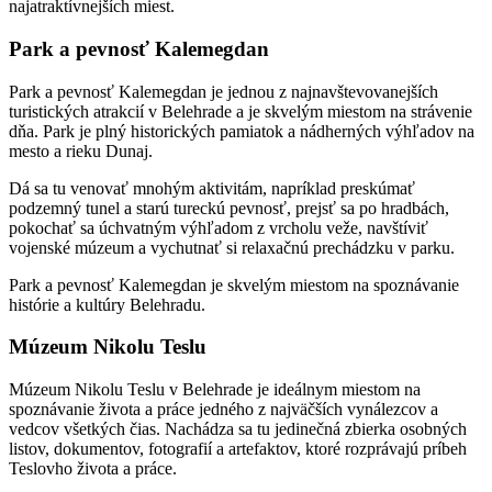
najatraktívnejších miest.
Park a pevnosť Kalemegdan
Park a pevnosť Kalemegdan je jednou z najnavštevovanejších
turistických atrakcií v Belehrade a je skvelým miestom na strávenie
dňa. Park je plný historických pamiatok a nádherných výhľadov na
mesto a rieku Dunaj.
Dá sa tu venovať mnohým aktivitám, napríklad preskúmať
podzemný tunel a starú tureckú pevnosť, prejsť sa po hradbách,
pokochať sa úchvatným výhľadom z vrcholu veže, navštíviť
vojenské múzeum a vychutnať si relaxačnú prechádzku v parku.
Park a pevnosť Kalemegdan je skvelým miestom na spoznávanie
histórie a kultúry Belehradu.
Múzeum Nikolu Teslu
Múzeum Nikolu Teslu v Belehrade je ideálnym miestom na
spoznávanie života a práce jedného z najväčších vynálezcov a
vedcov všetkých čias. Nachádza sa tu jedinečná zbierka osobných
listov, dokumentov, fotografií a artefaktov, ktoré rozprávajú príbeh
Teslovho života a práce.