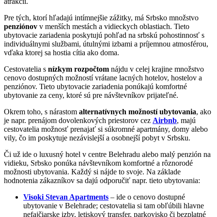
atrakcií.
Pre tých, ktorí hľadajú intímnejšie zážitky, má Srbsko množstvo
penziónov
v menších mestách a vidieckych oblastiach. Tieto
ubytovacie zariadenia poskytujú pohľad na srbskú pohostinnosť s
individuálnymi službami, útulnými izbami a príjemnou atmosférou,
vďaka ktorej sa hostia cítia ako doma.
Cestovatelia s
nízkym rozpočtom
nájdu v celej krajine množstvo
cenovo dostupných možností vrátane lacných hotelov, hostelov a
penziónov. Tieto ubytovacie zariadenia ponúkajú komfortné
ubytovanie za ceny, ktoré sú pre návštevníkov prijateľné.
Okrem toho, s nárastom
alternatívnych možností ubytovania
, ako
je napr. prenájom dovolenkových priestorov cez
Airbnb
, majú
cestovatelia možnosť prenajať si súkromné apartmány, domy alebo
vily, čo im poskytuje nezávislejší a osobnejší pobyt v Srbsku.
Či už ide o luxusný hotel v centre Belehradu alebo malý penzión na
vidieku, Srbsko ponúka návštevníkom komfortné a rôznorodé
možnosti ubytovania. Každý si nájde to svoje. Na základe
hodnotenia zákazníkov sa dajú odporučiť napr. tieto ubytovania:
Visoki Stevan Apartments
– ide o cenovo dostupné
ubytovanie v Belehrade; cestovatelia si tam obľúbili hlavne
nefajčiarske izby, letiskový transfer, parkovisko či bezplatné