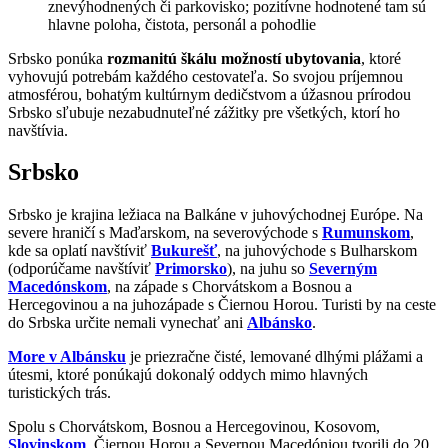
znevýhodnených či parkovisko; pozitívne hodnotené tam sú
hlavne poloha, čistota, personál a pohodlie
Srbsko ponúka
rozmanitú škálu možností ubytovania
, ktoré
vyhovujú potrebám každého cestovateľa. So svojou príjemnou
atmosférou, bohatým kultúrnym dedičstvom a úžasnou prírodou
Srbsko sľubuje nezabudnuteľné zážitky pre všetkých, ktorí ho
navštívia.
Srbsko
Srbsko je krajina ležiaca na Balkáne v juhovýchodnej Európe. Na
severe hraničí s Maďarskom, na severovýchode s
Rumunskom
,
kde sa oplatí navštíviť
Bukurešť
, na juhovýchode s Bulharskom
(odporúčame navštíviť
Primorsko
), na juhu so
Severným
Macedónskom
, na západe s Chorvátskom a Bosnou a
Hercegovinou a na juhozápade s Čiernou Horou. Turisti by na ceste
do Srbska určite nemali vynechať ani
Albánsko
.
More v Albánsku
je priezračne čisté, lemované dlhými plážami a
útesmi, ktoré ponúkajú dokonalý oddych mimo hlavných
turistických trás.
Spolu s Chorvátskom, Bosnou a Hercegovinou, Kosovom,
Slovinskom
, Čiernou Horou a Severnou Macedóniou tvorili do 20.