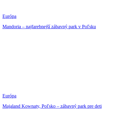
Európa
Mandoria – najfarebnejší zábavný park v Poľsku
Európa
Majaland Kownaty, Poľsko – zábavný park pre deti