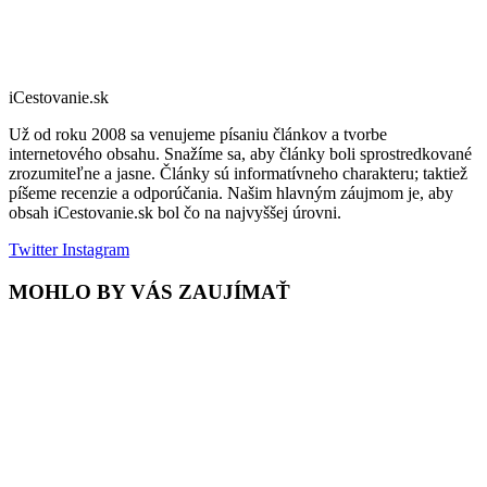
iCestovanie.sk
Už od roku 2008 sa venujeme písaniu článkov a tvorbe
internetového obsahu. Snažíme sa, aby články boli sprostredkované
zrozumiteľne a jasne. Články sú informatívneho charakteru; taktiež
píšeme recenzie a odporúčania. Našim hlavným záujmom je, aby
obsah iCestovanie.sk bol čo na najvyššej úrovni.
Twitter
Instagram
MOHLO BY VÁS ZAUJÍMAŤ