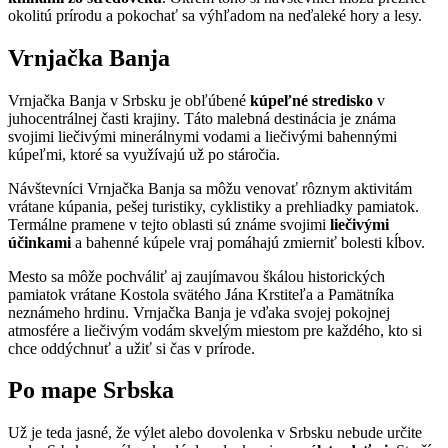
okolitú prírodu a pokochať sa výhľadom na neďaleké hory a lesy.
Vrnjačka Banja
Vrnjačka Banja v Srbsku je obľúbené
kúpeľné stredisko
v
juhocentrálnej časti krajiny. Táto malebná destinácia je známa
svojimi liečivými minerálnymi vodami a liečivými bahennými
kúpeľmi, ktoré sa využívajú už po stáročia.
Návštevníci Vrnjačka Banja sa môžu venovať rôznym aktivitám
vrátane kúpania, pešej turistiky, cyklistiky a prehliadky pamiatok.
Termálne pramene v tejto oblasti sú známe svojimi
liečivými
účinkami
a bahenné kúpele vraj pomáhajú zmierniť bolesti kĺbov.
Mesto sa môže pochváliť aj zaujímavou škálou historických
pamiatok vrátane Kostola svätého Jána Krstiteľa a Pamätníka
neznámeho hrdinu. Vrnjačka Banja je vďaka svojej pokojnej
atmosfére a liečivým vodám skvelým miestom pre každého, kto si
chce oddýchnuť a užiť si čas v prírode.
Po mape Srbska
Už je teda jasné, že výlet alebo dovolenka v Srbsku nebude určite