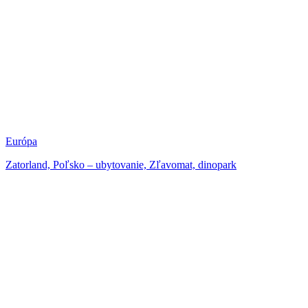
Európa
Zatorland, Poľsko – ubytovanie, Zľavomat, dinopark