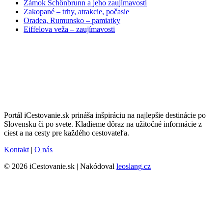
Zámok Schönbrunn a jeho zaujímavosti
Zakopané – trhy, atrakcie, počasie
Oradea, Rumunsko – pamiatky
Eiffelova veža – zaujímavosti
Portál iCestovanie.sk prináša inšpiráciu na najlepšie destinácie po
Slovensku či po svete. Kladieme dôraz na užitočné informácie z
ciest a na cesty pre každého cestovateľa.
Kontakt
|
O nás
© 2026 iCestovanie.sk | Nakódoval
leoslang.cz