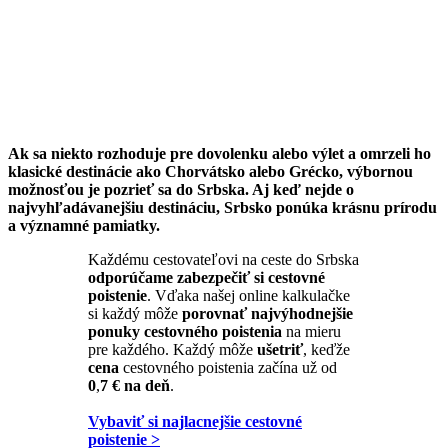
Ak sa niekto rozhoduje pre dovolenku alebo výlet a omrzeli ho
klasické destinácie ako Chorvátsko alebo Grécko, výbornou
možnosťou je pozrieť sa do Srbska. Aj keď nejde o
najvyhľadávanejšiu destináciu, Srbsko ponúka krásnu prírodu
a významné pamiatky.
Každému cestovateľovi na ceste do Srbska
odporúčame zabezpečiť si cestovné
poistenie
. Vďaka našej online kalkulačke
si každý môže
porovnať najvýhodnejšie
ponuky cestovného poistenia
na mieru
pre každého. Každý môže
ušetriť
, keďže
cena
cestovného poistenia začína už od
0
,
7 € na deň
.
Vybaviť si najlacnejšie cestovné
poistenie >