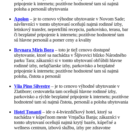
pripojenie k internetu; pozitívne hodnotené tam sú najmä
poloha a personál ubytovania
Apolon
– je to cenovo výhodne ubytovanie v Novom Sade;
návštevníci v tomto ubytovaní oceňujú najmä rodinné izby,
letiskový transfer, nepretržitú recepciu, parkovisko, terasu, bar
či bezplatné pripojenie k internetu; pozitívne hodnotené tam
sú hlavne personál a pomer ceny a kvality
Brvnara Miris Bora
– toto je tiež cenovo dostupné
ubytovanie, ktoré sa nachádza v Šljivovici blízko Národného
parku Tara; zákazníci si v tomto ubytovaní obľúbili hlavne
rodinné izby, nefajčiarske izby, parkovisko a bezplatné
pripojenie k internetu; pozitívne hodnotené tam sú najmä
poloha, čistota a personál
Vila Pino Silvestre
– je to cenovo výhodné ubytovanie v
Zlatibore; cestovatelia tam oceňujú hlavne rodinné izby,
parkovisko a rýchle bezplatné pripojenie k internetu; pozitívne
hodnotené tam sú najmä čistota, personál a poloha ubytovania
Hotel Tonanti
– ide o 4-hviezdičkový hotel, ktorý sa
nachádza v kúpeľnom meste Vrnjačka Banja; zákazníci v
tomto ubytovaní oceňujú najmä krytý bazén, kúpeľné a
wellness centrum, izbovú službu, izby pre zdravotne