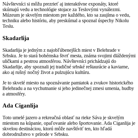
Návštevníci si môžu prezrieť aj interaktívne exponáty, ktoré
skúmajú vedu a technológie stojace za Teslovými vynálezmi.
Múzeum je skvelým miestom pre každého, kto sa zaujíma o vedu,
techniku alebo históriu, aby preskúmal a spoznal úspechy Nikolu
Teslu.
Skadarlija
Skadarlija je jedným z najobľúbenejších miest v Belehrade v
Srbsku. Je to stará bohémska štvrť mesta, známa svojimi dláždenými
uličkami a pestrou atmosférou. Návštevníci prichádzajú do
Skadarlije, aby spoznali jej tradičné srbské reštaurácie a kaviarne,
ako aj rušný nočný život a pulzujúcu kultúru.
Je to skvelé miesto na spoznávanie pamiatok a zvukov historického
Belehradu a na vychutnanie si jeho jedinečnej zmesi umenia, hudby
a atmosféry.
Ada Ciganlija
Toto umelé jazero a rekreačná oblasť na rieke Sáva je skvelým
miestom na kúpanie, opaľovanie alebo športovanie. Ada Ciganlija je
skvelou destináciou, ktorú môže navštíviť ten, kto hľadá
dobrodružstvo v prírode v Srbsku.