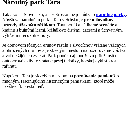
Národný park Tara
Tak ako na Slovensku, ani v Srbsku nie je núdza o
národné parky
.
Návšteva národného parku Tara v Srbsku je
pre milovníkov
prírody úžasným zážitkom
. Tara ponúka nádherné scenérie a
krajinu s bujnými lesmi, krištáľovo čistými jazerami a úchvatnými
výhľadmi na okolité hory.
Je domovom rôznych druhov rastlín a živočíchov vrátane vzácnych
a ohrozených druhov a je skvelým miestom na pozorovanie vtáctva
a voľne žijúcich zvierat. Park ponúka aj množstvo príležitostí na
outdoorové aktivity vrátane pešej turistiky, horskej cyklistiky a
raftingu.
Napokon, Tara je skvelým miestom na
poznávanie pamiatok
s
mnohými fascinujúcimi historickými pamiatkami, ktoré môže
návštevník preskúmať.