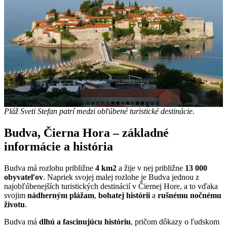
Pláž Sveti Stefan patrí medzi obľúbené turistické destinácie.
Budva, Čierna Hora – základné
informácie a história
Budva má rozlohu približne
4 km2
a žije v nej približne
13 000
obyvateľov
. Napriek svojej malej rozlohe je Budva jednou z
najobľúbenejších turistických destinácií v Čiernej Hore, a to vďaka
svojim
nádherným plážam
,
bohatej histórii
a
rušnému nočnému
životu
.
Budva má
dlhú a fascinujúcu históriu
, pričom dôkazy o ľudskom