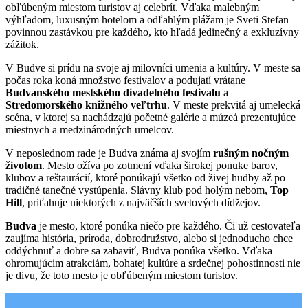
obľúbeným miestom turistov aj celebrít. Vďaka malebným
výhľadom, luxusným hotelom a odľahlým plážam je Sveti Stefan
povinnou zastávkou pre každého, kto hľadá jedinečný a exkluzívny
zážitok.
V Budve si prídu na svoje aj milovníci umenia a kultúry. V meste sa
počas roka koná množstvo festivalov a podujatí vrátane
Budvanského mestského divadelného festivalu
a
Stredomorského knižného veľtrhu
. V meste prekvitá aj umelecká
scéna, v ktorej sa nachádzajú početné galérie a múzeá prezentujúce
miestnych a medzinárodných umelcov.
V neposlednom rade je Budva známa aj svojím
rušným nočným
životom
. Mesto ožíva po zotmení vďaka širokej ponuke barov,
klubov a reštaurácií, ktoré ponúkajú všetko od živej hudby až po
tradičné tanečné vystúpenia. Slávny klub pod holým nebom,
Top
Hill
, priťahuje niektorých z najväčších svetových dídžejov.
Budva
je mesto, ktoré ponúka niečo pre každého. Či už cestovateľa
zaujíma história, príroda, dobrodružstvo, alebo si jednoducho chce
oddýchnuť a dobre sa zabaviť, Budva ponúka všetko. Vďaka
ohromujúcim atrakciám, bohatej kultúre a srdečnej pohostinnosti nie
je divu, že toto mesto je obľúbeným miestom turistov.