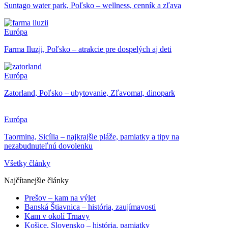
Suntago water park, Poľsko – wellness, cenník a zľava
Európa
Farma Iluzji, Poľsko – atrakcie pre dospelých aj deti
Európa
Zatorland, Poľsko – ubytovanie, Zľavomat, dinopark
Európa
Taormina, Sicília – najkrajšie pláže, pamiatky a tipy na
nezabudnuteľnú dovolenku
Všetky články
Najčítanejšie články
Prešov – kam na výlet
Banská Štiavnica – história, zaujímavosti
Kam v okolí Trnavy
Košice, Slovensko – história, pamiatky