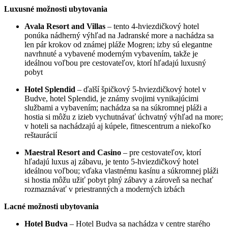
Luxusné možnosti ubytovania
Avala Resort and Villas
– tento 4-hviezdičkový hotel
ponúka nádherný výhľad na Jadranské more a nachádza sa
len pár krokov od známej pláže Mogren; izby sú elegantne
navrhnuté a vybavené moderným vybavením, takže je
ideálnou voľbou pre cestovateľov, ktorí hľadajú luxusný
pobyt
Hotel Splendid
– ďalší špičkový 5-hviezdičkový hotel v
Budve, hotel Splendid, je známy svojimi vynikajúcimi
službami a vybavením; nachádza sa na súkromnej pláži a
hostia si môžu z izieb vychutnávať úchvatný výhľad na more;
v hoteli sa nachádzajú aj kúpele, fitnescentrum a niekoľko
reštaurácií
Maestral Resort and Casino
– pre cestovateľov, ktorí
hľadajú luxus aj zábavu, je tento 5-hviezdičkový hotel
ideálnou voľbou; vďaka vlastnému kasínu a súkromnej pláži
si hostia môžu užiť pobyt plný zábavy a zároveň sa nechať
rozmaznávať v priestranných a moderných izbách
Lacné možnosti ubytovania
Hotel Budva
– Hotel Budva sa nachádza v centre starého