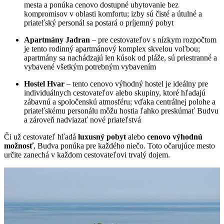
mesta a ponúka cenovo dostupné ubytovanie bez
kompromisov v oblasti komfortu; izby sú čisté a útulné a
priateľský personál sa postará o príjemný pobyt
Apartmány Jadran
– pre cestovateľov s nízkym rozpočtom
je tento rodinný apartmánový komplex skvelou voľbou;
apartmány sa nachádzajú len kúsok od pláže, sú priestranné a
vybavené všetkým potrebným vybavením
Hostel Hvar
– tento cenovo výhodný hostel je ideálny pre
individuálnych cestovateľov alebo skupiny, ktoré hľadajú
zábavnú a spoločenskú atmosféru; vďaka centrálnej polohe a
priateľskému personálu môžu hostia ľahko preskúmať Budvu
a zároveň nadviazať nové priateľstvá
Či už cestovateľ hľadá
luxusný pobyt
alebo
cenovo výhodnú
možnosť
, Budva ponúka pre každého niečo. Toto očarujúce mesto
určite zanechá v každom cestovateľovi trvalý dojem.