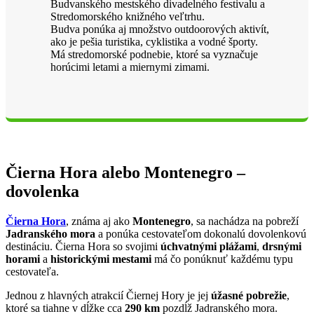
Budvanského mestského divadelného festivalu a
Stredomorského knižného veľtrhu.
Budva ponúka aj množstvo outdoorových aktivít,
ako je pešia turistika, cyklistika a vodné športy.
Má stredomorské podnebie, ktoré sa vyznačuje
horúcimi letami a miernymi zimami.
Čierna Hora alebo Montenegro –
dovolenka
Čierna Hora
, známa aj ako
Montenegro
, sa nachádza na pobreží
Jadranského mora
a ponúka cestovateľom dokonalú dovolenkovú
destináciu. Čierna Hora so svojimi
úchvatnými plážami
,
drsnými
horami
a
historickými mestami
má čo ponúknuť každému typu
cestovateľa.
Jednou z hlavných atrakcií Čiernej Hory je jej
úžasné pobrežie
,
ktoré sa tiahne v dĺžke cca
290 km
pozdĺž Jadranského mora.