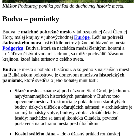
Kláštor Podostrog ponúka pohľad do duchovnej histórie mesta.
Budva – pamiatky
Budva je
malebné pobrežné mesto
v juhozápadnej časti Čiernej
Hory, malej krajiny v juhovýchodnej
Európe
. Leží na
pobreží
Jadranského mora
, asi 60 kilometrov južne od hlavného mesta
Podgorica
. Budva, ktorá sa nachádza medzi členitými horami a
krištáľovo čistými vodami Jadranu, sa môže pochváliť úžasnou
krajinou, ktorá láka turistov z celého sveta.
Budva
je mesto s bohatou históriou. Ako jedno z najstarších miest
na Balkánskom polostrove je domovom množstva
historických
pamiatok
, ktoré svedčia o jeho bohatej minulosti:
Staré mesto
– známe aj pod názvom Stari Grad, je jednou z
najvýznamnejších historických pamiatok v Budve; toto
opevnené mesto z 15. storočia je pokladnicou starobylých
budov, úzkych uličiek a očarujúcich námestí; v architektúre je
zrejmý benátsky vplyv, budovy zdobia zložité detaily a
fasády; nachádza sa tam aj ikonická Citadela, pevnosť
postavená na ochranu mesta pred útočníkmi
Kostol svätého Jána
– ide o úžasný príklad románskej