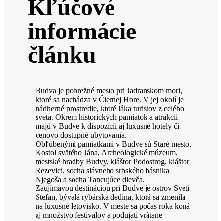
Kľúčové
informácie
článku
Budva je pobrežné mesto pri Jadranskom mori,
ktoré sa nachádza v Čiernej Hore. V jej okolí je
nádherné prostredie, ktoré láka turistov z celého
sveta. Okrem historických pamiatok a atrakcií
majú v Budve k dispozícii aj luxusné hotely či
cenovo dostupné ubytovania.
Obľúbenými pamiatkami v Budve sú Staré mesto,
Kostol svätého Jána, Archeologické múzeum,
mestské hradby Budvy, kláštor Podostrog, kláštor
Rezevici, socha slávneho srbského básnika
Njegoša a socha Tancujúce dievča.
Zaujímavou destináciou pri Budve je ostrov Sveti
Stefan, bývalá rybárska dedina, ktorá sa zmenila
na luxusné letovisko. V meste sa počas roka koná
aj množstvo festivalov a podujatí vrátane