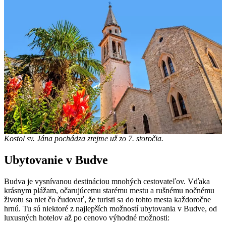
Kostol sv. Jána pochádza zrejme už zo 7. storočia.
Ubytovanie v Budve
Budva je vysnívanou destináciou mnohých cestovateľov. Vďaka
krásnym plážam, očarujúcemu starému mestu a rušnému nočnému
životu sa niet čo čudovať, že turisti sa do tohto mesta každoročne
hrnú. Tu sú niektoré z najlepších možností ubytovania v Budve, od
luxusných hotelov až po cenovo výhodné možnosti: