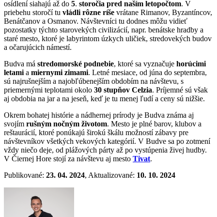
osídlení siahajú až do
5
.
storočia pred naším letopočtom
. V
priebehu storočí tu
vládli rôzne ríše
vrátane Rimanov, Byzantíncov,
Benátčanov a Osmanov. Návštevníci tu dodnes môžu vidieť
pozostatky týchto starovekých civilizácií, napr. benátske hradby a
staré mesto, ktoré je labyrintom úzkych uličiek, stredovekých budov
a očarujúcich námestí.
Budva má
stredomorské podnebie
, ktoré sa vyznačuje
horúcimi
letami
a
miernymi zimami
. Letné mesiace, od júna do septembra,
sú najrušnejším a najobľúbenejším obdobím na návštevu, s
priemernými teplotami okolo
30 stupňov Celzia
. Príjemné sú však
aj obdobia na jar a na jeseň, keď je tu menej ľudí a ceny sú nižšie.
Okrem bohatej histórie a nádhernej prírody je Budva známa aj
svojím
rušným nočným životom
. Mesto je plné barov, klubov a
reštaurácií, ktoré ponúkajú širokú škálu možností zábavy pre
návštevníkov všetkých vekových kategórií. V Budve sa po zotmení
vždy niečo deje, od plážových párty až po vystúpenia živej hudby.
V Čiernej Hore stojí za návštevu aj mesto
Tivat
.
Publikované:
23. 04. 2024
, Aktualizované:
10. 10. 2024