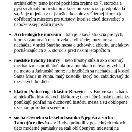
architektúry; tento kostol pochádza zrejme zo 7. storočia a
pýši sa zložitými freskami a krásnou zvonicou; predpokladá
sa, že je to jeden z najstarších kostolov v Čiernej Hore a je
obľúbeným miestom pre turistov, ktorí sa chcú dozvedieť o
náboženskej histórii mesta
Archeologické múzeum
– toto je lákavá atrakcia pre tých,
ktorí sa zaujímajú o staroveké civilizácie; múzeum sa
nachádza v srdci Starého mesta a uchováva zbierku artefaktov
pochádzajúcich z 5. storočia pred našim letopočtom
mestské hradby Budvy
– tieto hradby slúžili ako obranný
mechanizmus proti útočníkom a ponúkajú úchvatný výhľad
na mesto a Jadranské more; na hradbách sa nachádza aj kostol
Santa Maria in Punta, malý kostolík, ktorý bol zabudovaný do
mestských hradieb
kláštor Podostrog
a
kláštor Rezevici
– v Budve sa nachádza
aj niekoľko historických kláštorov; tieto náboženské pamiatky
ponúkajú pohľad na duchovnú históriu mesta a sú obklopené
úžasnou prírodnou scenériou
socha slávneho srbského básnika Njegoša a socha
Tancujúce dievča
– v Budve pribudli v posledných rokoch;
tieto moderné pamiatky sa stali obľúbenými miestami na