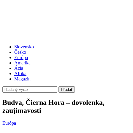
Slovensko
Česko
Európa
Amerika
Ázia
Afrika
Magazín
Hľadať
Budva, Čierna Hora – dovolenka,
zaujímavosti
Európa