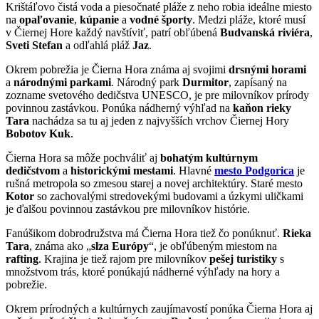
Krištáľovo čistá voda a piesočnaté pláže z neho robia ideálne miesto
na
opaľovanie
,
kúpanie
a
vodné športy
. Medzi pláže, ktoré musí
v Čiernej Hore každý navštíviť, patrí obľúbená
Budvanská riviéra
,
Sveti Stefan
a odľahlá pláž
Jaz
.
Okrem pobrežia je Čierna Hora známa aj svojimi
drsnými horami
a
národnými parkami
. Národný park
Durmitor
, zapísaný na
zozname svetového dedičstva UNESCO, je pre milovníkov prírody
povinnou zastávkou. Ponúka nádherný výhľad na
kaňon rieky
Tara
nachádza sa tu aj jeden z najvyšších vrchov Čiernej Hory
Bobotov Kuk
.
Čierna Hora sa môže pochváliť aj
bohatým kultúrnym
dedičstvom
a
historickými mestami
. Hlavné
mesto Podgorica
je
rušná metropola so zmesou starej a novej architektúry. Staré mesto
Kotor
so zachovalými stredovekými budovami a úzkymi uličkami
je ďalšou povinnou zastávkou pre milovníkov histórie.
Fanúšikom dobrodružstva má Čierna Hora tiež čo ponúknuť.
Rieka
Tara
, známa ako „
slza Európy
“, je obľúbeným miestom na
rafting
. Krajina je tiež rajom pre milovníkov
pešej turistiky
s
množstvom trás, ktoré ponúkajú nádherné výhľady na hory a
pobrežie.
Okrem prírodných a kultúrnych zaujímavostí ponúka Čierna Hora aj