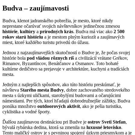
Budva – zaujímavosti
Budva, klenot jadranského pobrežia, je mesto, ktoré nikdy
neprestane očarúvať svojich návštevníkov jedinečnou zmesou
histórie
,
kultúry
a
prírodných krás
. Budva má viac ako
2 500
rokov starú históriu
a je mestom plným kuriozít a zaujímavých
miest, ktoré každého turistu privedú do úžasu.
Jednou z najzaujímavejších skutočností o Budve je, že počas svojej
histórie bola
pod vládou rôznych ríš
a civilizácií vrátane Grékov,
Rimanov, Byzantíncov, Benátčanov a Osmanov. Toto bohaté
kultúrne dedičstvo sa prejavuje v architektúre, kuchyni a tradíciách
mesta.
Jedným z najlepších spôsobov, ako túto históriu preskúmať, je
návšteva
Starého mesta Budvy
, dobre zachovaného stredovekého
mesta s úzkymi uličkami, starobylými budovami a očarujúcimi
námestiami. Pre tých, ktorí hľadajú dobrodružnejšie zážitky, Budva
ponúka množstvo
outdoorových aktivít
, ako je pešia turistika,
cyklistika a vodné športy.
Ďalšou zaujímavou destináciou pri Budve je
ostrov Sveti Stefan
,
bývalá rybárska dedina, ktorá sa zmenila na
luxusné letovisko
.
Tento maličký ostrov je s pevninou spojený úzkym priesmykom a je