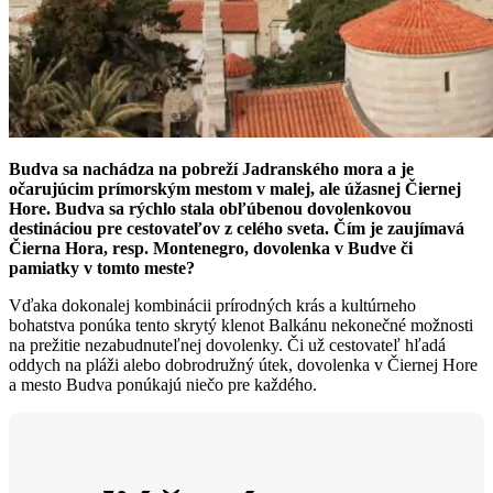
Budva sa nachádza na pobreží Jadranského mora a je
očarujúcim prímorským mestom v malej, ale úžasnej Čiernej
Hore. Budva sa rýchlo stala obľúbenou dovolenkovou
destináciou pre cestovateľov z celého sveta. Čím je zaujímavá
Čierna Hora, resp. Montenegro, dovolenka v Budve či
pamiatky v tomto meste?
Vďaka dokonalej kombinácii prírodných krás a kultúrneho
bohatstva ponúka tento skrytý klenot Balkánu nekonečné možnosti
na prežitie nezabudnuteľnej dovolenky. Či už cestovateľ hľadá
oddych na pláži alebo dobrodružný útek, dovolenka v Čiernej Hore
a mesto Budva ponúkajú niečo pre každého.