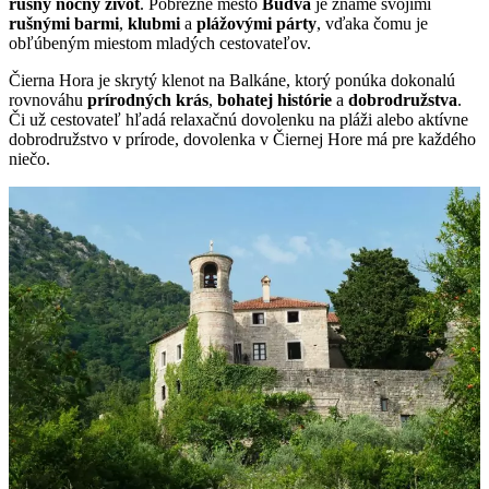
rušný nočný život
. Pobrežné mesto
Budva
je známe svojimi
rušnými barmi
,
klubmi
a
plážovými párty
, vďaka čomu je
obľúbeným miestom mladých cestovateľov.
Čierna Hora je skrytý klenot na Balkáne, ktorý ponúka dokonalú
rovnováhu
prírodných krás
,
bohatej histórie
a
dobrodružstva
.
Či už cestovateľ hľadá relaxačnú dovolenku na pláži alebo aktívne
dobrodružstvo v prírode, dovolenka v Čiernej Hore má pre každého
niečo.