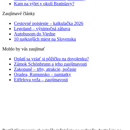
Kam na výlet v okolí Bratislavy?
Zaujímavé články
Cestovné poistenie – kalkulačka 2026
Legoland – výnimočná zábava
Autobusom do Viedne
10 najkrajších miest na Slovensku
Mohlo by vás zaujímať
Oplatí sa vziať si pôžičku na dovolenku?
Zámok Schönbrunn a jeho zaujímavosti
Zakopané – trhy, atrakcie, počasie
Oradea, Rumunsko – pamiatky
Eiffelova veža – zaujímavosti