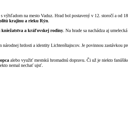
 s výhľadom na mesto Vaduz. Hrad bol postavený v 12. storočí a od 18.
litú krajinu a rieku Rýn
.
ii kniežatstva a kráľovskej rodiny
. Na hrade sa nachádza aj umelecká 
árodnej hrdosti a identity Lichtenštajncov. Je povinnou zastávkou pr
kopca
alebo využiť mestskú hromadnú dopravu. Či už je niekto fanúšiko
niekto nemal nechať ujsť.