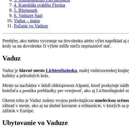
4. Katedrála svätého Florina
5. Rheinpark
6. Vaduzer Saal
Vaduz – mapa
Počasie vo Vaduze
Predtým, ako niekto vycestuje na dovolenku alebo výlet napríklad a
kedy sa na dovolenke či výlete môže niečo nepriaznivé stať.
Vaduz
Vaduz je
hlavné mesto
Lichtenštajnska
, malej vnútrozemskej krajin
kultúry a prírodných krás.
Mesto sa nachádza v údolí obklopenom Alpami, ktoré poskytuje nádh
kniežaťa a ponúka prehliadky pre verejnosť, ako aj Lichtenštajnské n
Okrem toho je Vaduz známy svojou prekvitajúcou
umeleckou scéno
záhrad v meste, ako aj na útulné kaviarne a reštaurácie, v ktorých 
zážitok v Európe.
Ubytovanie vo Vaduze