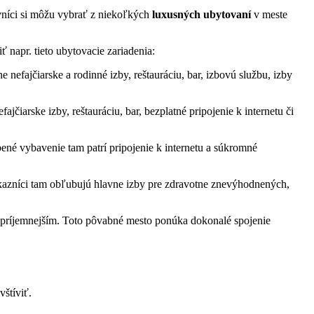
níci si môžu vybrať z niekoľkých
luxusných ubytovaní
v meste
 napr. tieto ubytovacie zariadenia:
e nefajčiarske a rodinné izby, reštauráciu, bar, izbovú službu, izby
jčiarske izby, reštauráciu, bar, bezplatné pripojenie k internetu či
né vybavenie tam patrí pripojenie k internetu a súkromné
ákazníci tam obľubujú hlavne izby pre zdravotne znevýhodnených,
e príjemnejším. Toto pôvabné mesto ponúka dokonalé spojenie
vštíviť.