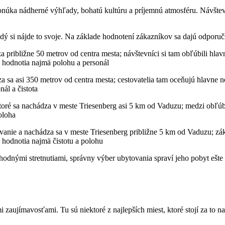
úka nádherné výhľady, bohatú kultúru a príjemnú atmosféru. Návštev
ý si nájde to svoje. Na základe hodnotení zákazníkov sa dajú odporučiť
a približne 50 metrov od centra mesta; návštevníci si tam obľúbili hlavn
 hodnotia najmä polohu a personál
 sa asi 350 metrov od centra mesta; cestovatelia tam oceňujú hlavne nefa
ál a čistota
toré sa nachádza v meste Triesenberg asi 5 km od Vaduzu; medzi obľúbe
oloha
tovanie a nachádza sa v meste Triesenberg približne 5 km od Vaduzu; z
e hodnotia najmä čistotu a polohu
hodnými stretnutiami, správny výber ubytovania spraví jeho pobyt ešt
 zaujímavosťami. Tu sú niektoré z najlepších miest, ktoré stojí za to na