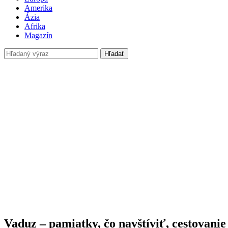
Amerika
Ázia
Afrika
Magazín
Hľadať
Vaduz – pamiatky, čo navštíviť, cestovanie