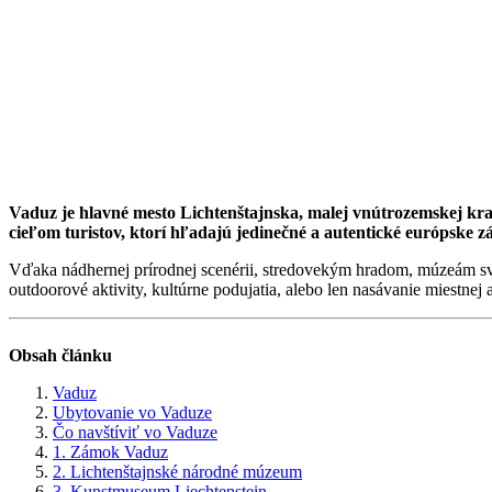
Vaduz je hlavné mesto Lichtenštajnska, malej vnútrozemskej kraj
cieľom turistov, ktorí hľadajú jedinečné a autentické európske 
Vďaka nádhernej prírodnej scenérii, stredovekým hradom, múzeám sve
outdoorové aktivity, kultúrne podujatia, alebo len nasávanie miestne
Obsah článku
Vaduz
Ubytovanie vo Vaduze
Čo navštíviť vo Vaduze
1. Zámok Vaduz
2. Lichtenštajnské národné múzeum
3. Kunstmuseum Liechtenstein