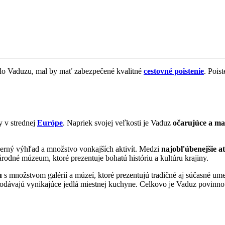
j do Vaduzu, mal by mať zabezpečené kvalitné
cestovné poistenie
. Pois
y v strednej
Európe
. Napriek svojej veľkosti je Vaduz
očarujúce a ma
erný výhľad a množstvo vonkajších aktivít. Medzi
najobľúbenejšie at
árodné múzeum, ktoré prezentuje bohatú históriu a kultúru krajiny.
u
s množstvom galérií a múzeí, ktoré prezentujú tradičné aj súčasné um
sa podávajú vynikajúce jedlá miestnej kuchyne. Celkovo je Vaduz povin