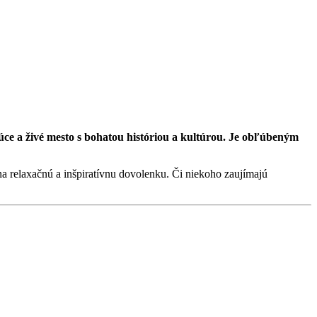
úce a živé mesto s bohatou históriou a kultúrou. Je obľúbeným
a relaxačnú a inšpiratívnu dovolenku. Či niekoho zaujímajú