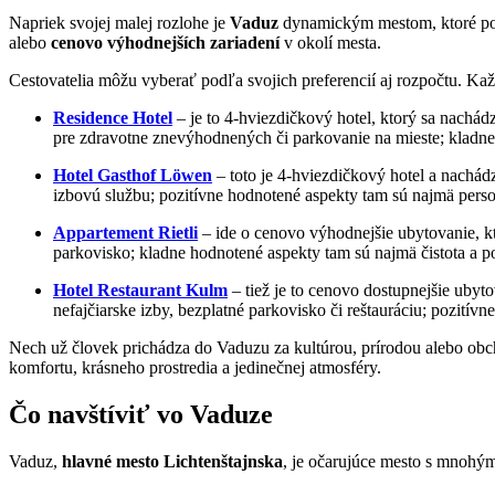
Napriek svojej malej rozlohe je
Vaduz
dynamickým mestom, ktoré pon
alebo
cenovo výhodnejších zariadení
v okolí mesta.
Cestovatelia môžu vyberať podľa svojich preferencií aj rozpočtu. Každ
Residence Hotel
– je to 4-hviezdičkový hotel, ktorý sa nachádz
pre zdravotne znevýhodnených či parkovanie na mieste; kladne
Hotel Gasthof Löwen
– toto je 4-hviezdičkový hotel a nachádza
izbovú službu; pozitívne hodnotené aspekty tam sú najmä person
Appartement Rietli
– ide o cenovo výhodnejšie ubytovanie, k
parkovisko; kladne hodnotené aspekty tam sú najmä čistota a p
Hotel Restaurant Kulm
– tiež je to cenovo dostupnejšie uby
nefajčiarske izby, bezplatné parkovisko či reštauráciu; pozitívn
Nech už človek prichádza do Vaduzu za kultúrou, prírodou alebo obc
komfortu, krásneho prostredia a jedinečnej atmosféry.
Čo navštíviť vo Vaduze
Vaduz,
hlavné mesto Lichtenštajnska
, je očarujúce mesto s mnohými