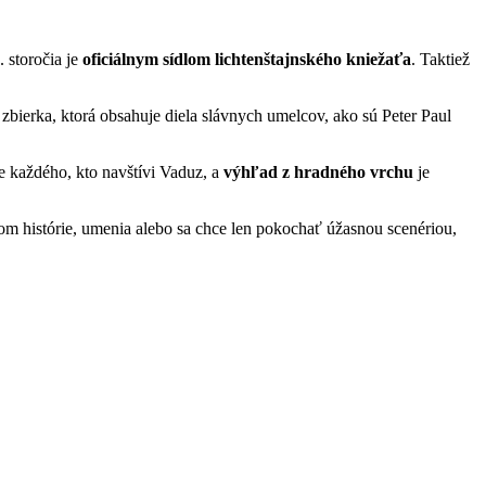
 storočia je
oficiálnym sídlom lichtenštajnského kniežaťa
. Taktiež
zbierka, ktorá obsahuje diela slávnych umelcov, ako sú Peter Paul
e každého, kto navštívi Vaduz, a
výhľad z hradného vrchu
je
m histórie, umenia alebo sa chce len pokochať úžasnou scenériou,