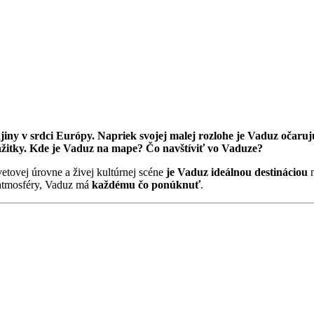
iny v srdci Európy. Napriek svojej malej rozlohe je Vaduz očaruj
zážitky. Kde je Vaduz na mape? Čo navštíviť vo Vaduze?
tovej úrovne a živej kultúrnej scéne
je Vaduz ideálnou destináciou
n
j atmosféry, Vaduz má
každému čo ponúknuť
.