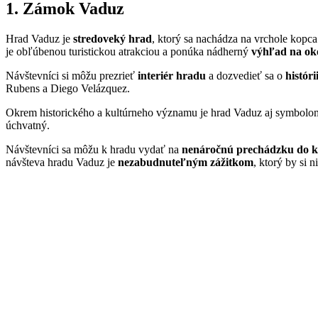
1. Zámok Vaduz
Hrad Vaduz je
stredoveký hrad
, ktorý sa nachádza na vrchole kopca
je obľúbenou turistickou atrakciou a ponúka nádherný
výhľad na oko
Návštevníci si môžu prezrieť
interiér hradu
a dozvedieť sa o
histór
Rubens a Diego Velázquez.
Okrem historického a kultúrneho významu je hrad Vaduz aj symbolom n
úchvatný.
Návštevníci sa môžu k hradu vydať na
nenáročnú prechádzku do 
návšteva hradu Vaduz je
nezabudnuteľným zážitkom
, ktorý by si 