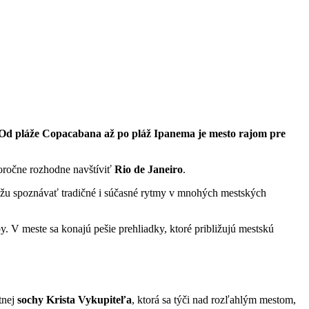
te. Od pláže Copacabana až po pláž Ipanema je mesto rajom pre
doročne rozhodne navštíviť
Rio de Janeiro
.
ôžu spoznávať tradičné i súčasné rytmy v mnohých mestských
 V meste sa konajú pešie prehliadky, ktoré približujú mestskú
tnej
sochy Krista Vykupiteľa
, ktorá sa týči nad rozľahlým mestom,