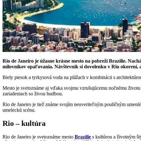
Rio de Janeiro je úžasne krásne mesto na pobreží Brazílie. Nach
milovníkov opaľovania. Návštevník si dovolenku v Riu okorení, 
Biely piesok a tyrkysová voda na plážach v kombinácii s architektú
Mesto je svetoznáme aj vďaka svojmu vzrušujúcemu nočnému životu a
zariadeniach so živou hudbou.
Rio de Janeiro je tiež známe svojím neuveriteľným pouličným umením.
umeleckú scénu.
Rio – kultúra
Rio de Janeiro je svetoznáme mesto
Brazílie
s kultúrou a životným š