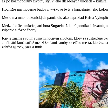
až po kozmopolitný životný štýl v jeho dláždených uliciach – kultúra
Hoci
Rio
má moderné budovy, výškové byty a kancelárie, jeho koloni
Mesto má mnoho ikonických pamiatok, ako napríklad Krista Vykupiteľa
Medzi ďalšie atrakcie patrí hora
Sugarloaf
, ktorá ponúka úchvatnú j
kúpanie a rôzne športy.
Rio
je známe svojím rušným nočným životom, ktorý sa sústreďuje oko
amfiteátri koná súťaž medzi školami samby z celého mesta, ktoré sa
zahŕňa aj rock, jazz a funk.