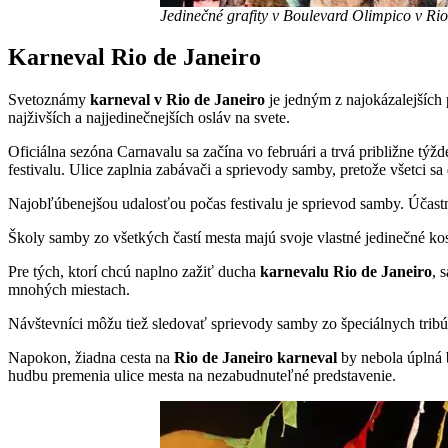
Jedinečné grafity v Boulevard Olimpico v Rio
Karneval Rio de Janeiro
Svetoznámy
karneval v Rio de Janeiro
je jedným z najokázalejších 
najživších a najjedinečnejších osláv na svete.
Oficiálna sezóna Carnavalu sa začína vo februári a trvá približne tý
festivalu. Ulice zaplnia zabávači a sprievody samby, pretože všetci s
Najobľúbenejšou udalosťou počas festivalu je sprievod samby. Účastní
Školy samby zo všetkých častí mesta majú svoje vlastné jedinečné kost
Pre tých, ktorí chcú naplno zažiť ducha
karnevalu Rio de Janeiro
, 
mnohých miestach.
Návštevníci môžu tiež sledovať sprievody samby zo špeciálnych tri
Napokon, žiadna cesta na
Rio de Janeiro karneval
by nebola úplná b
hudbu premenia ulice mesta na nezabudnuteľné predstavenie.