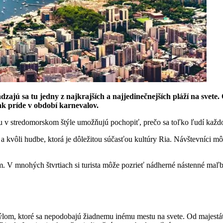
ádzajú sa tu jedny z najkrajších a najjedinečnejších pláží na sve
ak príde v období karnevalov.
rou v stredomorskom štýle umožňujú pochopiť, prečo sa toľko ľudí kaž
 kvôli hudbe, ktorá je dôležitou súčasťou kultúry Ria. Návštevníci m
 V mnohých štvrtiach si turista môže pozrieť nádherné nástenné maľby.
týlom, ktoré sa nepodobajú žiadnemu inému mestu na svete. Od majestá