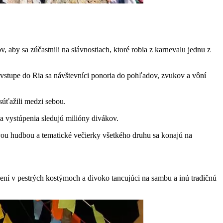
 aby sa zúčastnili na slávnostiach, ktoré robia z karnevalu jednu z
o vstupe do Ria sa návštevníci ponoria do pohľadov, zvukov a vôní
súťažili medzi sebou.
 a vystúpenia sledujú milióny divákov.
živou hudbou a tematické večierky všetkého druhu sa konajú na
ení v pestrých kostýmoch a divoko tancujúci na sambu a inú tradičnú