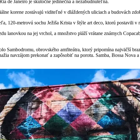
 Ria de Janeiro je skutočne jedinečná a nezabudnuteľná.
álne korene zostávajú viditeľné v dláždených uliciach a budovách zdo
, 120-metrovú sochu Ježiša Krista v štýle art deco, ktorú postavili v
azdu lanovkou na jej vrchol, a množstvo pláží vrátane známych Copaca
lo Sambodromu, obrovského amfiteátra, ktorý pripomína najväčší brazí
 snažia navzájom prekonať a zapôsobiť na porotu. Samba, Bossa Nova a