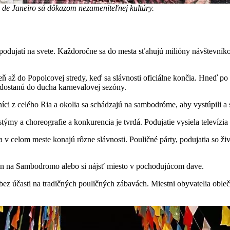
 de Janeiro sú dôkazom nezameniteľnej kultúry.
podujatí na svete. Každoročne sa do mesta sťahujú milióny návštevníkov,
ždeň až do Popolcovej stredy, keď sa slávnosti oficiálne končia. Hneď p
a dostanú do ducha karnevalovej sezóny.
ci z celého Ria a okolia sa schádzajú na sambodróme, aby vystúpili a 
ýmy a choreografie a konkurencia je tvrdá. Podujatie vysiela televízia
sa v celom meste konajú rôzne slávnosti. Pouličné párty, podujatia so 
bún na Sambodromo alebo si nájsť miesto v pochodujúcom dave.
ez účasti na tradičných pouličných zábavách. Miestni obyvatelia obleč