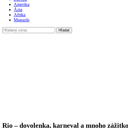
Amerika
Ázia
Afrika
Magazín
Hľadať
Rio – dovolenka, karneval a mnoho zážitk