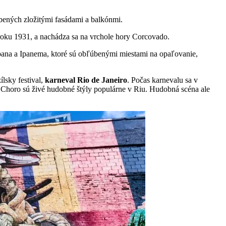
bených zložitými fasádami a balkónmi.
 roku 1931, a nachádza sa na vrchole hory Corcovado.
bana a Ipanema, ktoré sú obľúbenými miestami na opaľovanie,
lsky festival,
karneval Rio de Janeiro
. Počas karnevalu sa v
 Choro sú živé hudobné štýly populárne v Riu. Hudobná scéna ale