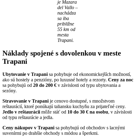
je Mazara
del Vallo –
nachádza
sa iba
približne
55 km od
mesta
Trapani.
Náklady spojené s dovolenkou v meste
Trapani
Ubytovanie v Trapani
sa pohybuje od ekonomickejších možností,
ako sú hostely a penzióny, po luxusné hotely a rezorty.
Ceny za noc
sa pohybujú od
20 do 200 €
v závislosti od typu ubytovania a
sezóny.
Stravovanie v Trapani
je cenovo dostupné, s množstvom
reštaurácií, ktoré ponúkajú taliansku kuchyňu za prijateľné ceny.
Jedlo v reštaurácii
môže stáť od
10 do 30 € na osobu
, v závislosti
od typu reštaurácie a jedla.
Ceny nákupov v Trapani
sa pohybujú od obchodov s lacnými
suvenírmi po drahšie obchody s módou a šperkmi.