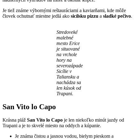
Je tiež známe výbornými reštauráciami a kaviarňami, kde môže
človek ochutnať miestne jedlá ako
sicílsku pizzu
a
sladké pečivo
.
Stredoveké
malebné
mesto Erice
je situované
na vrchole
hory na
severozápade
Sicílie v
Taliansku a
nachádza sa
len kúsok od
Trapani.
San Vito lo Capo
Krásna pláž
San Vito lo Capo
je len niekoľko minút jazdy od
Trapani a je to skvelé miesto na oddych a kúpanie.
Je známa čistou a jasnou vodou, bielym pieskom a