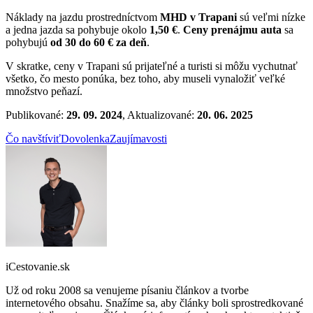
Náklady na jazdu prostredníctvom
MHD v Trapani
sú veľmi nízke
a jedna jazda sa pohybuje okolo
1,50 €
.
Ceny prenájmu auta
sa
pohybujú
od 30 do 60 € za deň
.
V skratke, ceny v Trapani sú prijateľné a turisti si môžu vychutnať
všetko, čo mesto ponúka, bez toho, aby museli vynaložiť veľké
množstvo peňazí.
Publikované:
29. 09. 2024
, Aktualizované:
20. 06. 2025
Čo navštíviť
Dovolenka
Zaujímavosti
iCestovanie.sk
Už od roku 2008 sa venujeme písaniu článkov a tvorbe
internetového obsahu. Snažíme sa, aby články boli sprostredkované