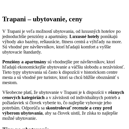
Trapani – ubytovanie, ceny
V Trapani je veľa možností ubytovania, od luxusných hotelov po
jednoduchšie penzióny a apartmány.
Luxusné hotely
ponúkajú
výhody ako bazény, reštaurácie, fitness centrá a výhľady na more.
Sú vhodné pre návštevníkov, ktorí hľadajú komfort a vyššie
ubytovacie štandardy.
Penzióny a apartmány
sú vhodnejšie pre návštevníkov, ktorí
hľadajú ekonomickejšie ubytovanie a väčšiu slobodu a nezávislosť.
Tieto typy ubytovania sú často k dispozícii v historickom centre
mesta a sú vhodné pre turistov, ktorí sa chcú bližšie oboznámiť s
mestom.
Všeobecne platí, že ubytovanie v Trapani je k dispozícii v
rôznych
cenových kategóriách
a v závislosti od individuálnych potrieb a
požiadaviek si človek vyberie to, čo najlepšie vyhovuje jeho
potrebám. Odporúča sa
skontrolovať recenzie a ceny pred
výberom ubytovania
, aby sa človek uistil, že získa to najlepšie
možné ubytovanie.