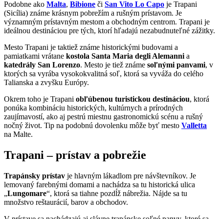
Podobne ako
Malta
,
Bibione
či
San Vito Lo Capo
je Trapani
(Sicília) známe krásnym pobrežím a rušným prístavom. Je
významným prístavným mestom a obchodným centrom. Trapani je
ideálnou destináciou pre tých, ktorí hľadajú nezabudnuteľné zážitky.
Mesto Trapani je taktiež známe historickými budovami a
pamiatkami vrátane
kostola Santa Maria degli Alemanni
a
katedrály San Lorenzo
. Mesto je tiež známe
soľnými panvami
, v
ktorých sa vyrába vysokokvalitná soľ, ktorá sa vyváža do celého
Talianska a zvyšku Európy.
Okrem toho je Trapani
obľúbenou turistickou destináciou
, ktorá
ponúka kombináciu historických, kultúrnych a prírodných
zaujímavostí, ako aj pestrú miestnu gastronomickú scénu a rušný
nočný život. Tip na podobnú dovolenku môže byť mesto
Valletta
na Malte.
Trapani – prístav a pobrežie
Trapánsky prístav
je hlavným lákadlom pre návštevníkov. Je
lemovaný farebnými domami a nachádza sa tu historická ulica
„
Lungomare
“, ktorá sa tiahne pozdĺž nábrežia. Nájde sa tu
množstvo reštaurácií, barov a obchodov.
V prístave sa nachádzajú aj slávne trapánske soľné panvy, ktoré sa