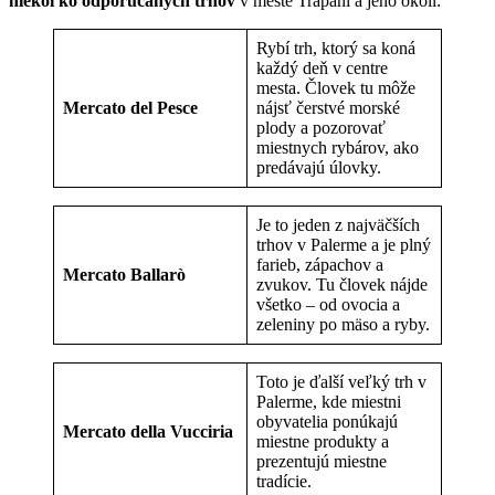
niekoľko odporúčaných trhov
v meste Trapani a jeho okolí:
Rybí trh, ktorý sa koná
každý deň v centre
mesta. Človek tu môže
Mercato del Pesce
nájsť čerstvé morské
plody a pozorovať
miestnych rybárov, ako
predávajú úlovky.
Je to jeden z najväčších
trhov v Palerme a je plný
farieb, zápachov a
Mercato Ballarò
zvukov. Tu človek nájde
všetko – od ovocia a
zeleniny po mäso a ryby.
Toto je ďalší veľký trh v
Palerme, kde miestni
obyvatelia ponúkajú
Mercato della Vucciria
miestne produkty a
prezentujú miestne
tradície.