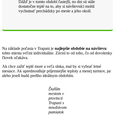
Dážď je v tomto období častejší, no dni sú stále
dostatočne teplé na to, aby si návštevníci mohli
vychutnať prechádzky po meste a jeho okolí.
Na základe počasia v Trapani je
najlepšie obdobie na návštevu
tohto miesta veľmi individuálne. Závisí to od toho, čo od dovolenky
človek očakáva.
Ak chce zažiť teplé more a veľa slnka, mal by si vybrať letné
mesiace. Ak uprednostňuje príjemnejšie teploty a menej turistov, jar
alebo jeseň budú preňho ideálnym obdobím.
Ďalším
mestom v
provincii
Trapani s
množstvom
pamiatok