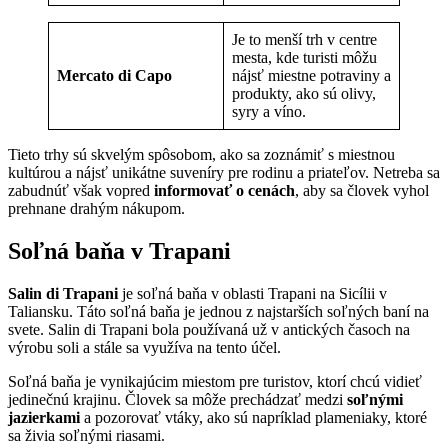
Je to menší trh v centre
mesta, kde turisti môžu
Mercato di Capo
nájsť miestne potraviny a
produkty, ako sú olivy,
syry a víno.
Tieto trhy sú skvelým spôsobom, ako sa zoznámiť s miestnou
kultúrou a nájsť unikátne suveníry pre rodinu a priateľov. Netreba sa
zabudnúť však vopred
informovať o cenách
, aby sa človek vyhol
prehnane drahým nákupom.
Soľná baňa v Trapani
Salin di Trapani
je soľná baňa v oblasti Trapani na Sicílii v
Taliansku. Táto soľná baňa je jednou z najstarších soľných baní na
svete. Salin di Trapani bola používaná už v antických časoch na
výrobu soli a stále sa využíva na tento účel.
Soľná baňa je vynikajúcim miestom pre turistov, ktorí chcú vidieť
jedinečnú krajinu. Človek sa môže prechádzať medzi
soľnými
jazierkami
a pozorovať vtáky, ako sú napríklad plameniaky, ktoré
sa živia soľnými riasami.