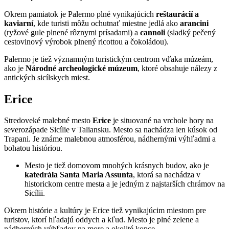
Okrem pamiatok je Palermo plné vynikajúcich
reštaurácií a
kaviarní
, kde turisti môžu ochutnať miestne jedlá ako
arancini
(ryžové gule plnené rôznymi prísadami) a
cannoli
(sladký pečený
cestovinový výrobok plnený ricottou a čokoládou).
Palermo je tiež významným turistickým centrom vďaka múzeám,
ako je
Národné archeologické múzeum
, ktoré obsahuje nálezy z
antických sicílskych miest.
Erice
Stredoveké malebné mesto
Erice
je situované na vrchole hory na
severozápade Sicílie v Taliansku. Mesto sa nachádza len kúsok od
Trapani. Je známe malebnou atmosférou, nádhernými výhľadmi a
bohatou históriou.
Mesto je tiež domovom mnohých krásnych budov, ako je
katedrála Santa Maria Assunta
, ktorá sa nachádza v
historickom centre mesta a je jedným z najstarších chrámov na
Sicílii.
Okrem histórie a kultúry je Erice tiež vynikajúcim miestom pre
turistov, ktorí hľadajú oddych a kľud. Mesto je plné zelene a
nádherných výhľadov na more a okolité kopce.