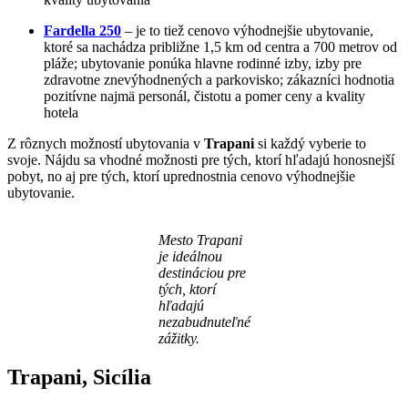
Fardella 250
– je to tiež cenovo výhodnejšie ubytovanie,
ktoré sa nachádza približne 1,5 km od centra a 700 metrov od
pláže; ubytovanie ponúka hlavne rodinné izby, izby pre
zdravotne znevýhodnených a parkovisko; zákazníci hodnotia
pozitívne najmä personál, čistotu a pomer ceny a kvality
hotela
Z rôznych možností ubytovania v
Trapani
si každý vyberie to
svoje. Nájdu sa vhodné možnosti pre tých, ktorí hľadajú honosnejší
pobyt, no aj pre tých, ktorí uprednostnia cenovo výhodnejšie
ubytovanie.
Mesto Trapani
je ideálnou
destináciou pre
tých, ktorí
hľadajú
nezabudnuteľné
zážitky.
Trapani, Sicília