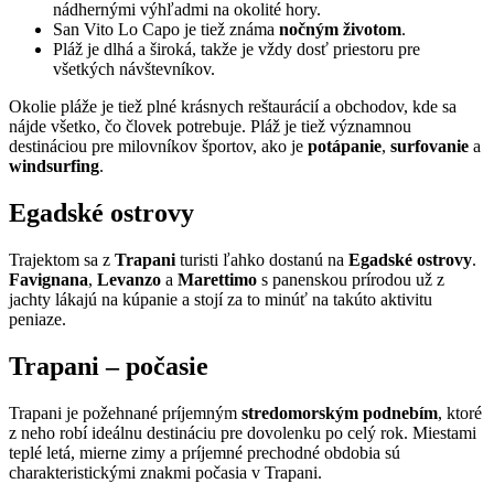
nádhernými výhľadmi na okolité hory.
San Vito Lo Capo je tiež známa
nočným životom
.
Pláž je dlhá a široká, takže je vždy dosť priestoru pre
všetkých návštevníkov.
Okolie pláže je tiež plné krásnych reštaurácií a obchodov, kde sa
nájde všetko, čo človek potrebuje. Pláž je tiež významnou
destináciou pre milovníkov športov, ako je
potápanie
,
surfovanie
a
windsurfing
.
Egadské ostrovy
Trajektom sa z
Trapani
turisti ľahko dostanú na
Egadské ostrovy
.
Favignana
,
Levanzo
a
Marettimo
s panenskou prírodou už z
jachty lákajú na kúpanie a stojí za to minúť na takúto aktivitu
peniaze.
Trapani – počasie
Trapani je požehnané príjemným
stredomorským podnebím
, ktoré
z neho robí ideálnu destináciu pre dovolenku po celý rok. Miestami
teplé letá, mierne zimy a príjemné prechodné obdobia sú
charakteristickými znakmi počasia v Trapani.