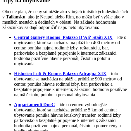
Tipy na ubytovanie
Obecne platí, že ceny sú nižšie ako v iných turistických destináciách
v
Taliansku
, ako je Neapol alebo Rím, no môžu byť vyššie ako v
menších mestách a dedinách v oblasti. Na základe hodnotenia
zákazníkov sa dajú odporučiť napr. tieto ubytovania:
Central Gallery Rooms- Palazzo D’Ali‘ Staiti XIX
– ide o
ubytovanie, ktoré sa nachádza na pláži len 400 metrov od
centra; ponúka najmä rodinné izby, reštauráciu, bar,
parkovisko a bezplatné pripojenie k internetu; zákazníci
hodnotia pozitívne hlavne personál, čistotu a polohu
ubytovania
Historico Loft & Rooms Palazzo Adragna XIX
– toto
ubytovanie sa nachádza na pláži a približne 900 metrov od
centra; ponúka hlavne rodinné izby, bar, parkovisko a
bezplatné pripojenie k internetu; zákazníci hodnotia pozitívne
najmä čistotu, polohu a personál ubytovania
Appartamenti DueC
– ide o cenovo výhodnejšie
ubytovanie, ktoré sa nachádza približne 5 km od centra;
ubytovanie ponúka hlavne letiskový transfer, rodinné izby,
parkovisko a bezplatné pripojenie k internetu; zákazníci
hodnotia pozitívne najmä personál, čistotu a pomer ceny a
kvality ubytovania