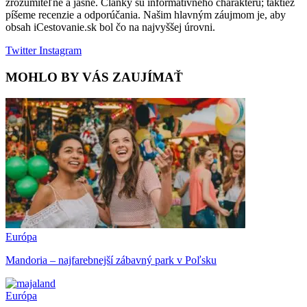
zrozumiteľne a jasne. Články sú informatívneho charakteru; taktiež
píšeme recenzie a odporúčania. Našim hlavným záujmom je, aby
obsah iCestovanie.sk bol čo na najvyššej úrovni.
Twitter
Instagram
MOHLO BY VÁS ZAUJÍMAŤ
Európa
Mandoria – najfarebnejší zábavný park v Poľsku
Európa