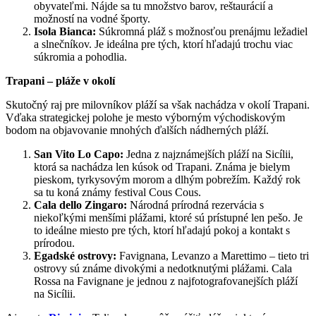
obyvateľmi. Nájde sa tu množstvo barov, reštaurácií a
možností na vodné športy.
Isola Bianca:
Súkromná pláž s možnosťou prenájmu ležadiel
a slnečníkov. Je ideálna pre tých, ktorí hľadajú trochu viac
súkromia a pohodlia.
Trapani – pláže v okolí
Skutočný raj pre milovníkov pláží sa však nachádza v okolí Trapani.
Vďaka strategickej polohe je mesto výborným východiskovým
bodom na objavovanie mnohých ďalších nádherných pláží.
San Vito Lo Capo:
Jedna z najznámejších pláží na Sicílii,
ktorá sa nachádza len kúsok od Trapani. Známa je bielym
pieskom, tyrkysovým morom a dlhým pobrežím. Každý rok
sa tu koná známy festival Cous Cous.
Cala dello Zingaro:
Národná prírodná rezervácia s
niekoľkými menšími plážami, ktoré sú prístupné len pešo. Je
to ideálne miesto pre tých, ktorí hľadajú pokoj a kontakt s
prírodou.
Egadské ostrovy:
Favignana, Levanzo a Marettimo – tieto tri
ostrovy sú známe divokými a nedotknutými plážami. Cala
Rossa na Favignane je jednou z najfotografovanejších pláží
na Sicílii.