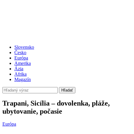
Slovensko
Česko
Európa
Amerika
Ázia
Afrika
Magazín
Hľadať
Trapani, Sicília – dovolenka, pláže,
ubytovanie, počasie
Európa