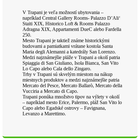
V Trapani je veľa možností ubytovania –
napríklad Central Gallery Rooms- Palazzo D’Ali‘
Staiti XIX, Historico Loft & Rooms Palazzo
Adragna XIX, Appartamenti DueC alebo Fardella
250.
Mesto Trapani je taktiež známe historickými
budovami a pamiatkami vrátane kostola Santa
Maria degli Alemanni a katedrály San Lorenzo.
Medzi najznámejšie pláže v Trapani a okolí patria
Spiaggia di San Giuliano, Isola Bianca, San Vito
Lo Capo alebo Cala dello Zingaro.
Trhy v Trapani sú skvelým miestom na nákup
miestnych produktov a medzi najznámejšie patria
Mercato del Pesce, Mercato Ballarò, Mercato della
Vucciria a Mercato di Capo.
Trapani ponúka množstvo tipov na výlety v okolí
– napríklad mesto Erice, Palermo, pláž San Vito lo
Capo alebo Egadské ostrovy – Favignana,
Levanzo a Marettimo.