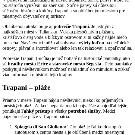
po stáročia využívali na zber soli. Soľné panvy sú dôležitou
súčasťou histórie a kultúry Trapani a sú obľúbeným miestom pre
miestnych obyvateľov aj turistov.
Obľúbenou atrakciou je aj
pobrežie Trapani
. Je jedným z
najkrajších miest v Taliansku. Vďaka piesočnatým plážam,
krištáľovo čistej vode a blízkym ostrovom si tu každý nájde niečo
pre seba. Návštevníci môžu absolvovať
výlety loďou
na neďaleké
ostrovy, plávať a šnorchlovať alebo len tak relaxovať a opaľovať sa.
Pobrežie Trapani (Sicília) je tiež bohaté na historické pamiatky, ako
sú
hradby mesta Erice
a
staroveké mesto Segesta
. Tieto pamiatky
poskytujú návštevníkom možnosť nahliadnuť do minulosti a získať
viac informácií o histórii tejto krajiny.
Trapani – pláže
Priamo v meste Trapani nájdu návštevníci niekoľko príjemných
mestských pláží. Aj keď nepatria medzi najväčšie a najodľahlejšie,
ponúkajú
ľahký prístup
a všetky
potrebné služby
. Medzi
najznámejšie pláže v Trapani patria:
Spiaggia di San Giuliano:
Táto pláž je ľahko dostupná
autobusom z centra mesta a je obľúbená medzi miestnymi