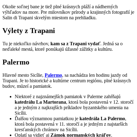
Okolie soľnej bane je tiež plné krásnych pláží a nádherných
výhľadov na more. Pre milovníkov prírody a krajinných fotografií je
Salin di Trapani skvelým miestom na prehliadku.
Výlety z Trapani
Tu je niekoľko návrhov,
kam sa z Trapani vydať
. Jedná sa o
neďaleké mestá, ktoré ponúkajú úžasné zážitky a kultúru.
Palermo
Hlavné mesto Sicílie,
Palermo
, sa nachádza len hodinu jazdy od
Trapani. Je to historické a kultúrne centrum regiónu, plné krásnych
budov, múzeí a pamiatok.
Niektoré z najznámejších pamiatok v Palerme zahŕňajú
katedrálu La Martorana
, ktorá bola postavená v 12. storočí
a je jedným z najkrajších príkladov byzantského umenia na
Sicílii.
Ďalšou významnou pamiatkou je
katedrála La Palermo
,
ktorá bola postavená v 11. storočí a je jedným z najstarších
kresťanských chrámov na Sicílii.
Oplatí sa vidieť aj
Zámok normanských kráľov
.