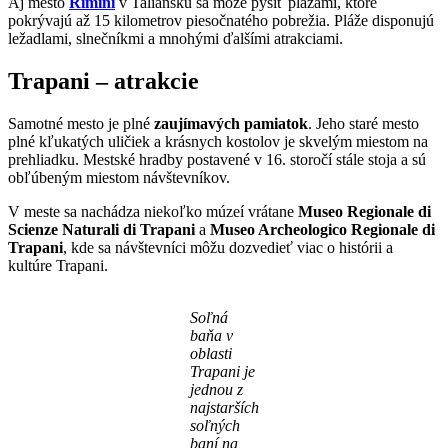
Aj mesto
Rimini
v Taliansku sa môže pýšiť plážami, ktoré
pokrývajú až 15 kilometrov piesočnatého pobrežia. Pláže disponujú
ležadlami, slnečníkmi a mnohými ďalšími atrakciami.
Trapani – atrakcie
Samotné mesto je plné
zaujímavých pamiatok
. Jeho staré mesto
plné kľukatých uličiek a krásnych kostolov je skvelým miestom na
prehliadku. Mestské hradby postavené v 16. storočí stále stoja a sú
obľúbeným miestom návštevníkov.
V meste sa nachádza niekoľko múzeí vrátane
Museo Regionale di
Scienze Naturali di Trapani
a
Museo Archeologico Regionale di
Trapani
, kde sa návštevníci môžu dozvedieť viac o histórii a
kultúre Trapani.
Soľná
baňa v
oblasti
Trapani je
jednou z
najstarších
soľných
baní na