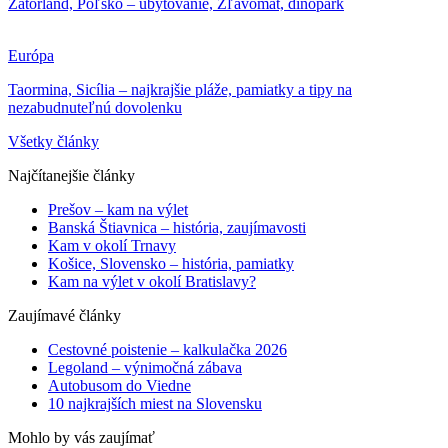
Zatorland, Poľsko – ubytovanie, Zľavomat, dinopark
Európa
Taormina, Sicília – najkrajšie pláže, pamiatky a tipy na
nezabudnuteľnú dovolenku
Všetky články
Najčítanejšie články
Prešov – kam na výlet
Banská Štiavnica – história, zaujímavosti
Kam v okolí Trnavy
Košice, Slovensko – história, pamiatky
Kam na výlet v okolí Bratislavy?
Zaujímavé články
Cestovné poistenie – kalkulačka 2026
Legoland – výnimočná zábava
Autobusom do Viedne
10 najkrajších miest na Slovensku
Mohlo by vás zaujímať