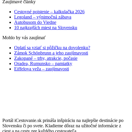
Zaujímavé články
Cestovné poistenie – kalkulačka 2026
Legoland – výnimočná zábava
Autobusom do Viedne
10 najkrajších miest na Slovensku
Mohlo by vás zaujímať
Oplatí sa vziať si pôžičku na dovolenku?
Zámok Schönbrunn a jeho zaujímavosti
Zakopané – trhy, atrakcie, počasie
Oradea, Rumunsko – pamiatky
Eiffelova veža – zaujímavosti
Portál iCestovanie.sk prináša inšpiráciu na najlepšie destinácie po
Slovensku či po svete. Kladieme dôraz na užitočné informácie z
ciest a na cesty pre každého cestovateľa.