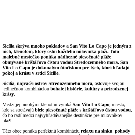
Sicília skrýva mnoho pokladov a San Vito Lo Capo je jedným z
nich, klenotom, ktorý oslní každého milovníka pláží. Toto
malebné mestečko ponúka nádherné piesočnaté pláže
obmývané krištáľovo čistou vodou Stredozemného mora. San
Vito Lo Capo je dokonalým útočiskom pre tých, ktorí hľadajú
pokoj a krásu v srdci Sicílie.
Sicília
,
najväčší ostrov Stredozemného mora
, oslovuje svojou
jedinečnou kombináciou
bohatej histórie
,
kultúry
a
prirodzenej
krásy
.
Medzi jej mnohými klenotmi vyniká
San Vito Lo Capo
, miesto,
kde sa stretávajú
biele piesočnaté pláže
s
krištáľovo čistou vodou
,
čo ho radí medzi najvyhľadávanejšie destinácie pre milovníkov
pláží.
Táto obec ponúka perfektnú kombináciu
relaxu na slnku
,
pohody