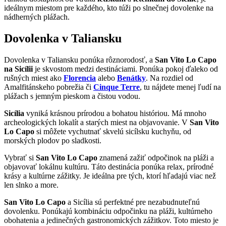
ideálnym miestom pre každého, kto túži po slnečnej dovolenke na
nádherných plážach.
Dovolenka v Taliansku
Dovolenka v Taliansku ponúka rôznorodosť, a
San Vito Lo Capo
na Sicílii
je skvostom medzi destináciami. Ponúka pokoj ďaleko od
rušných miest ako
Florencia
alebo
Benátky
. Na rozdiel od
Amalfitánskeho pobrežia či
Cinque Terre
, tu nájdete menej ľudí na
plážach s jemným pieskom a čistou vodou.
Sicília
vyniká krásnou prírodou a bohatou históriou. Má mnoho
archeologických lokalít a starých miest na objavovanie. V
San Vito
Lo Capo
si môžete vychutnať skvelú sicílsku kuchyňu, od
morských plodov po sladkosti.
Vybrať si
San Vito Lo Capo
znamená zažiť odpočinok na pláži a
objavovať lokálnu kultúru. Táto destinácia ponúka relax, prírodné
krásy a kultúrne zážitky. Je ideálna pre tých, ktorí hľadajú viac než
len slnko a more.
San Vito Lo Capo
a Sicília sú perfektné pre nezabudnuteľnú
dovolenku. Ponúkajú kombináciu odpočinku na pláži, kultúrneho
obohatenia a jedinečných gastronomických zážitkov. Toto miesto je