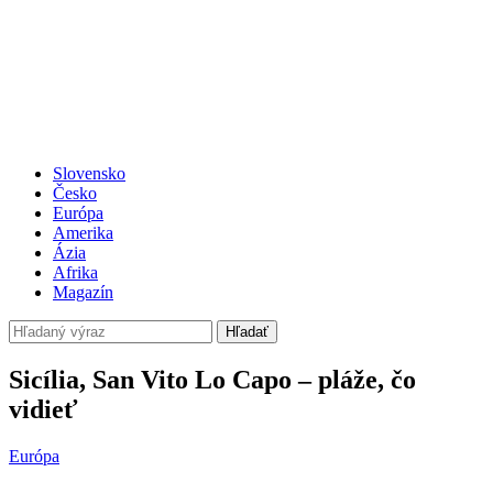
Slovensko
Česko
Európa
Amerika
Ázia
Afrika
Magazín
Hľadať
Sicília, San Vito Lo Capo – pláže, čo
vidieť
Európa