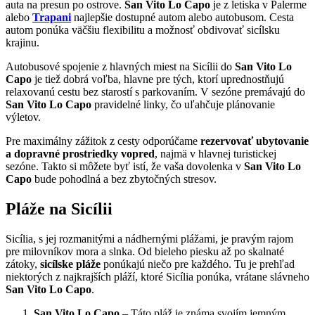
auta na presun po ostrove.
San Vito Lo Capo
je z letiska v Palerme
alebo
Trapani
najlepšie dostupné autom alebo autobusom. Cesta
autom ponúka väčšiu flexibilitu a možnosť obdivovať sicílsku
krajinu.
Autobusové spojenie z hlavných miest na Sicílii do
San Vito Lo
Capo
je tiež dobrá voľba, hlavne pre tých, ktorí uprednostňujú
relaxovanú cestu bez starostí s parkovaním. V sezóne premávajú do
San Vito Lo Capo
pravidelné linky, čo uľahčuje plánovanie
výletov.
Pre maximálny zážitok z cesty odporúčame
rezervovať ubytovanie
a dopravné prostriedky vopred
, najmä v hlavnej turistickej
sezóne. Takto si môžete byť istí, že vaša dovolenka v
San Vito Lo
Capo
bude pohodlná a bez zbytočných stresov.
Pláže na Sicílii
Sicília, s jej rozmanitými a nádhernými plážami, je pravým rajom
pre milovníkov mora a slnka. Od bieleho piesku až po skalnaté
zátoky,
sicílske pláže
ponúkajú niečo pre každého. Tu je prehľad
niektorých z najkrajších pláží, ktoré Sicília ponúka, vrátane slávneho
San Vito Lo Capo
.
San Vito Lo Capo
– Táto pláž je známa svojím jemným