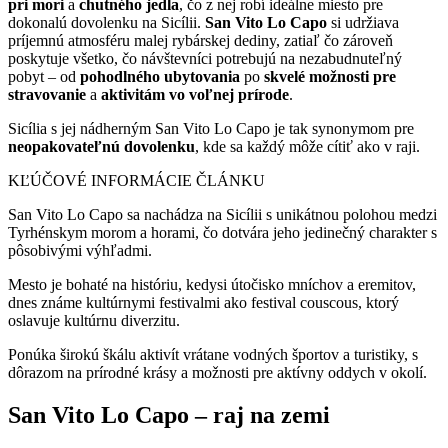
pri mori
a
chutného jedla
, čo z nej robí ideálne miesto pre
dokonalú dovolenku na Sicílii.
San Vito Lo Capo
si udržiava
príjemnú atmosféru malej rybárskej dediny, zatiaľ čo zároveň
poskytuje všetko, čo návštevníci potrebujú na nezabudnuteľný
pobyt – od
pohodlného ubytovania
po
skvelé možnosti pre
stravovanie
a
aktivitám vo voľnej prírode
.
Sicília s jej nádherným San Vito Lo Capo je tak synonymom pre
neopakovateľnú dovolenku
, kde sa každý môže cítiť ako v raji.
KĽÚČOVÉ INFORMÁCIE ČLÁNKU
San Vito Lo Capo sa nachádza na Sicílii s unikátnou polohou medzi
Tyrhénskym morom a horami, čo dotvára jeho jedinečný charakter s
pôsobivými výhľadmi.
Mesto je bohaté na históriu, kedysi útočisko mníchov a eremitov,
dnes známe kultúrnymi festivalmi ako festival couscous, ktorý
oslavuje kultúrnu diverzitu.
Ponúka širokú škálu aktivít vrátane vodných športov a turistiky, s
dôrazom na prírodné krásy a možnosti pre aktívny oddych v okolí.
San Vito Lo Capo – raj na zemi