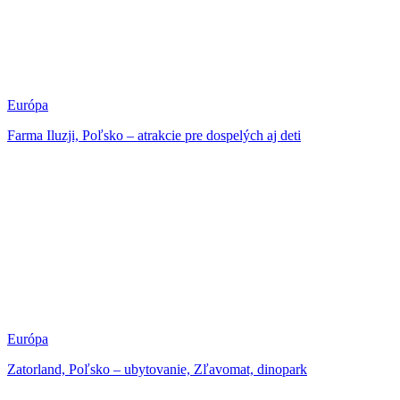
Európa
Farma Iluzji, Poľsko – atrakcie pre dospelých aj deti
Európa
Zatorland, Poľsko – ubytovanie, Zľavomat, dinopark