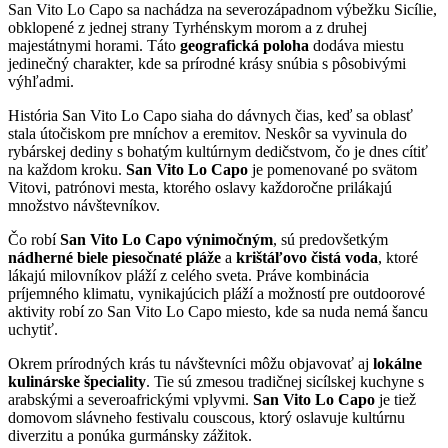
San Vito Lo Capo sa nachádza na severozápadnom výbežku Sicílie,
obklopené z jednej strany Tyrhénskym morom a z druhej
majestátnymi horami. Táto
geografická poloha
dodáva miestu
jedinečný charakter, kde sa prírodné krásy snúbia s pôsobivými
výhľadmi.
História San Vito Lo Capo siaha do dávnych čias, keď sa oblasť
stala útočiskom pre mníchov a eremitov. Neskôr sa vyvinula do
rybárskej dediny s bohatým kultúrnym dedičstvom, čo je dnes cítiť
na každom kroku.
San Vito Lo Capo
je pomenované po svätom
Vitovi, patrónovi mesta, ktorého oslavy každoročne prilákajú
množstvo návštevníkov.
Čo robí
San Vito Lo Capo výnimočným
, sú predovšetkým
nádherné biele piesočnaté pláže
a
krištáľovo čistá voda
, ktoré
lákajú milovníkov pláží z celého sveta. Práve kombinácia
príjemného klimatu, vynikajúcich pláží a možností pre outdoorové
aktivity robí zo San Vito Lo Capo miesto, kde sa nuda nemá šancu
uchytiť.
Okrem prírodných krás tu návštevníci môžu objavovať aj
lokálne
kulinárske špeciality
. Tie sú zmesou tradičnej sicílskej kuchyne s
arabskými a severoafrickými vplyvmi.
San Vito Lo Capo
je tiež
domovom slávneho festivalu couscous, ktorý oslavuje kultúrnu
diverzitu a ponúka gurmánsky zážitok.