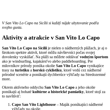
V San Vito Lo Capo na Sicílii si každý nájde ubytovanie podľa
svojho gusta.
Aktivity a atrakcie v San Vito Lo Capo
San Vito Lo Capo na Sicílii
je nielen o nádherných plážach, je aj o
širokom spektre aktivít, ktoré môžu návštevníci počas svojej
dovolenky vyskúšať. Na pláži sa môžete oddávať
vodným športom
ako je windsurfing, kajakársťvo alebo paddleboarding. Pre
milovníkov prírody ponúka okolie
San Vito Lo Capo
vynikajúce
trasy na
turistiku
a
horskú cyklistiku
, ktoré vedú cez nádherné
prírodné scenérie a ponúkajú dychberúce výhľady na Stredozemné
more.
Okrem aktívneho oddychu
San Vito Lo Capo
a jeho okolie
ponúkajú aj bohaté
kultúrne a historické pamiatky
, ktoré stojí za
to navštíviť:
Capo San Vito Lighthouse
– Maják ponúkajúci nádherné
výhľady na okolie.