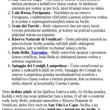
bielym pieskom a krištáľovo čistou vodou. Je ideálnym
miestom pre rodiny aj pre tých, ktorí hľadajú relax na slnku.
Cala Rossa, Favignana
– Nachádza sa na ostrove
Favignana, s nádhernými výhľadmi a jasnou azúrovou vodou,
je to jedno z najfotografovanejších miest na Sicílii.
Scala dei Turchi
– Biely vápencový útes pri mori, ktorý
vytvára prirodzené amfiteátre, je krásny na pohľad a ponúka
príjemné miesto na kúpanie.
Riserva Naturale di Vendicari
– Tento prírodný rezervát na
juhovýchode Sicílie ponúka odľahlé pláže obklopené
prírodou, kde si môžete vychutnať pokoj a ticho.
Isola Bella,
Taormina
– Malý ostrovček spojený s pevninou
úzkou cestičkou, Isola Bella je obklopená jasnou vodou a
zelenou vegetáciou.
Spiaggia dei Conigli, Lampedusa
– Často označovaná za
jednu z najkrajších pláží na svete, Spiaggia dei Conigli na
ostrove Lampedusa ponúka nezabudnuteľnú scenériu s
krištáľovo čistou vodou a bielym pieskom, kde sa dokonca
môžu objaviť aj korytnačky Caretta Caretta.
Tieto
sicílske pláže
sú len špičkou ľadovca toho, čo Sicília ponúka.
Každá z nich má svoje jedinečné čaro a krásu, či už ide o exotické
vody Isoly Belle, pokojnú atmosféru v Riserva Naturale di
Vendicari, alebo živý ruch na
San Vito Lo Capo
. Sicília, s jej
ľahkou dostupnosťou vďaka
letiskám
a
letenkám do Sicílie
, je