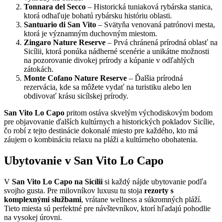
Tonnara del Secco
– Historická tuniaková rybárska stanica,
ktorá odhaľuje bohatú rybársku históriu oblasti.
Santuario di San Vito
– Svätyňa venovaná patrónovi mesta,
ktorá je významným duchovným miestom.
Zingaro Nature Reserve
– Prvá chránená prírodná oblasť na
Sicílii, ktorá ponúka nádherné scenérie a unikátne možnosti
na pozorovanie divokej prírody a kúpanie v odľahlých
zátokách.
Monte Cofano Nature Reserve
– Ďalšia prírodná
rezervácia, kde sa môžete vydať na turistiku alebo len
obdivovať krásu sicílskej prírody.
San Vito Lo Capo
pritom ostáva skvelým východiskovým bodom
pre objavovanie ďalších kultúrnych a historických pokladov Sicílie,
čo robí z tejto destinácie dokonalé miesto pre každého, kto má
záujem o kombináciu relaxu na pláži a kultúrneho obohatenia.
Ubytovanie v San Vito Lo Capo
V
San Vito Lo Capo na Sicílii
si každý nájde ubytovanie podľa
svojho gusta. Pre milovníkov luxusu tu stoja
rezorty s
komplexnými službami
, vrátane wellness a súkromných pláží.
Tieto miesta sú perfektné pre návštevníkov, ktorí hľadajú pohodlie
na vysokej úrovni.