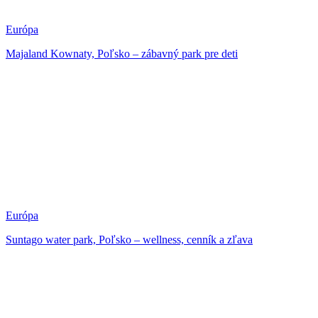
Európa
Majaland Kownaty, Poľsko – zábavný park pre deti
Európa
Suntago water park, Poľsko – wellness, cenník a zľava