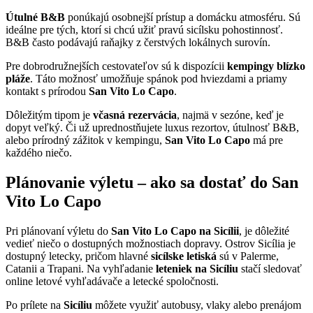
Útulné B&B
ponúkajú osobnejší prístup a domácku atmosféru. Sú
ideálne pre tých, ktorí si chcú užiť pravú sicílsku pohostinnosť.
B&B často podávajú raňajky z čerstvých lokálnych surovín.
Pre dobrodružnejších cestovateľov sú k dispozícii
kempingy blízko
pláže
. Táto možnosť umožňuje spánok pod hviezdami a priamy
kontakt s prírodou
San Vito Lo Capo
.
Dôležitým tipom je
včasná rezervácia
, najmä v sezóne, keď je
dopyt veľký. Či už uprednostňujete luxus rezortov, útulnosť B&B,
alebo prírodný zážitok v kempingu,
San Vito Lo Capo
má pre
každého niečo.
Plánovanie výletu – ako sa dostať do San
Vito Lo Capo
Pri plánovaní výletu do
San Vito Lo Capo na Sicílii
, je dôležité
vedieť niečo o dostupných možnostiach dopravy. Ostrov Sicília je
dostupný letecky, pričom hlavné
sicílske letiská
sú v Palerme,
Catanii a Trapani. Na vyhľadanie
leteniek na Sicíliu
stačí sledovať
online letové vyhľadávače a letecké spoločnosti.
Po prílete na
Sicíliu
môžete využiť autobusy, vlaky alebo prenájom