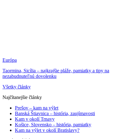
Európa
Taormina, Sicília – najkrajšie pláže, pamiatky a tipy na
nezabudnuteľnú dovolenku
Všetky články
Najčítanejšie články
Prešov – kam na výlet
Banská Štiavnica – história, zaujímavosti
Kam v okolí Trnavy
Košice, Slovensko – história, pamiatky
Kam na výlet v okolí Bratislavy?