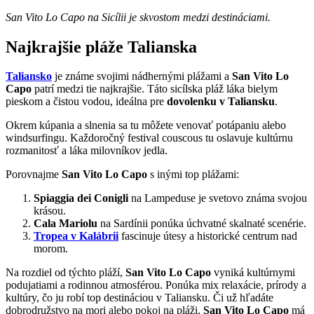
San Vito Lo Capo na Sicílii je skvostom medzi destináciami.
Najkrajšie pláže Talianska
Taliansko
je známe svojimi nádhernými plážami a
San Vito Lo
Capo
patrí medzi tie najkrajšie. Táto sicílska pláž láka bielym
pieskom a čistou vodou, ideálna pre
dovolenku v Taliansku
.
Okrem kúpania a slnenia sa tu môžete venovať potápaniu alebo
windsurfingu. Každoročný festival couscous tu oslavuje kultúrnu
rozmanitosť a láka milovníkov jedla.
Porovnajme
San Vito Lo Capo
s inými top plážami:
Spiaggia dei Conigli
na Lampeduse je svetovo známa svojou
krásou.
Cala Mariolu
na Sardínii ponúka úchvatné skalnaté scenérie.
Tropea v Kalábrii
fascinuje útesy a historické centrum nad
morom.
Na rozdiel od týchto pláží,
San Vito Lo Capo
vyniká kultúrnymi
podujatiami a rodinnou atmosférou. Ponúka mix relaxácie, prírody a
kultúry, čo ju robí top destináciou v Taliansku. Či už hľadáte
dobrodružstvo na mori alebo pokoj na pláži,
San Vito Lo Capo
má