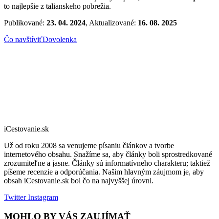
to najlepšie z talianskeho pobrežia.
Publikované:
23. 04. 2024
, Aktualizované:
16. 08. 2025
Čo navštíviť
Dovolenka
iCestovanie.sk
Už od roku 2008 sa venujeme písaniu článkov a tvorbe
internetového obsahu. Snažíme sa, aby články boli sprostredkované
zrozumiteľne a jasne. Články sú informatívneho charakteru; taktiež
píšeme recenzie a odporúčania. Našim hlavným záujmom je, aby
obsah iCestovanie.sk bol čo na najvyššej úrovni.
Twitter
Instagram
MOHLO BY VÁS ZAUJÍMAŤ