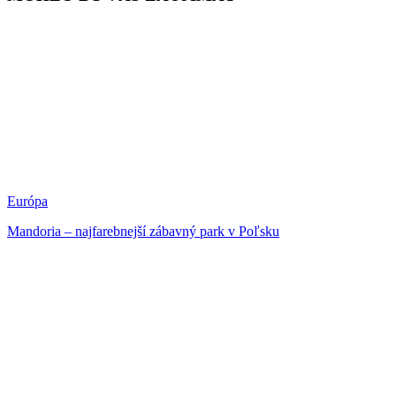
Európa
Mandoria – najfarebnejší zábavný park v Poľsku