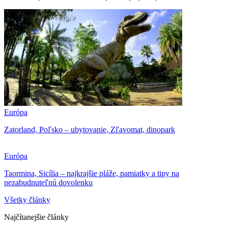
Európa
Zatorland, Poľsko – ubytovanie, Zľavomat, dinopark
Európa
Taormina, Sicília – najkrajšie pláže, pamiatky a tipy na
nezabudnuteľnú dovolenku
Všetky články
Najčítanejšie články