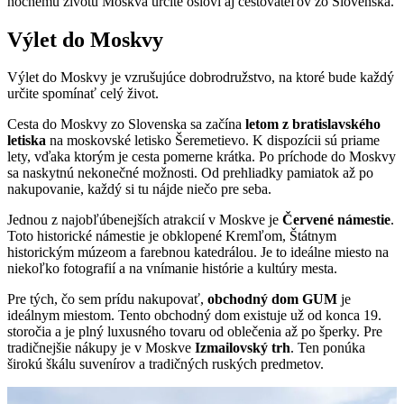
nočnému životu Moskva určite osloví aj cestovateľov zo Slovenska.
Výlet do Moskvy
Výlet do Moskvy je vzrušujúce dobrodružstvo, na ktoré bude každý
určite spomínať celý život.
Cesta do Moskvy zo Slovenska sa začína
letom z bratislavského
letiska
na moskovské letisko Šeremetievo. K dispozícii sú priame
lety, vďaka ktorým je cesta pomerne krátka. Po príchode do Moskvy
sa naskytnú nekonečné možnosti. Od prehliadky pamiatok až po
nakupovanie, každý si tu nájde niečo pre seba.
Jednou z najobľúbenejších atrakcií v Moskve je
Červené námestie
.
Toto historické námestie je obklopené Kremľom, Štátnym
historickým múzeom a farebnou katedrálou. Je to ideálne miesto na
niekoľko fotografií a na vnímanie histórie a kultúry mesta.
Pre tých, čo sem prídu nakupovať,
obchodný dom GUM
je
ideálnym miestom. Tento obchodný dom existuje už od konca 19.
storočia a je plný luxusného tovaru od oblečenia až po šperky. Pre
tradičnejšie nákupy je v Moskve
Izmailovský trh
. Ten ponúka
širokú škálu suvenírov a tradičných ruských predmetov.