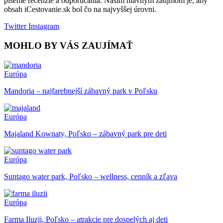
píšeme recenzie a odporúčania. Našim hlavným záujmom je, aby
obsah iCestovanie.sk bol čo na najvyššej úrovni.
Twitter
Instagram
MOHLO BY VÁS ZAUJÍMAŤ
Európa
Mandoria – najfarebnejší zábavný park v Poľsku
Európa
Majaland Kownaty, Poľsko – zábavný park pre deti
Európa
Suntago water park, Poľsko – wellness, cenník a zľava
Európa
Farma Iluzji, Poľsko – atrakcie pre dospelých aj deti