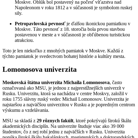
Moskve. Oblúk bol postavený na počesť víťazstva nad
Napoleonom v roku 1812 a v súčasnosti je symbolom ruskej
sily.
Petropavlovská pevnosť
je ďalšou ikonickou pamiatkou v
Moskve. Táto pevnosť z 18. storočia bola prvou stavbou
postavenou v meste a v súčasnosti je obľúbenou turistickou
atrakciou.
Toto je len niekoľko z mnohých pamiatok v Moskve. Každá z
týchto pamiatok je svedectvom bohatej histórie a kultúry mesta.
Lomonosova univerzita
Moskovská štátna univerzita Michaila Lomonosova
, často
označovaná ako MSU, je jednou z najprestížnejších univerzít v
Rusku. Univerzitu, ktorá sa nachádza v centre Moskvy, založil v
roku 1755 slávny ruský vedec Michail Lomonosov. Univerzita je
najstaršou a najväčšou univerzitou v Rusku a je popredným centrom
výskumu a vzdelávania.
MSU sa skladá z
29 rôznych fakúlt
, ktoré pokrývajú širokú škálu
akademických disciplín. Na univerzite študuje viac ako 39 000
študentov, čo z nej robí jednu z najväčších v Rusku. Univerzita
ponúka širokú škálu bakalárskych, magisterských a doktorandských