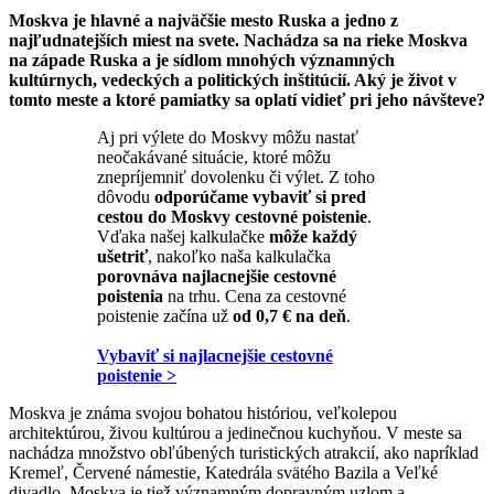
Moskva je hlavné a najväčšie mesto Ruska a jedno z
najľudnatejších miest na svete. Nachádza sa na rieke Moskva
na západe Ruska a je sídlom mnohých významných
kultúrnych, vedeckých a politických inštitúcií. Aký je život v
tomto meste a ktoré pamiatky sa oplatí vidieť pri jeho návšteve?
Aj pri výlete do Moskvy môžu nastať
neočakávané situácie, ktoré môžu
znepríjemniť dovolenku či výlet. Z toho
dôvodu
odporúčame vybaviť si pred
cestou do Moskvy cestovné poistenie
.
Vďaka našej kalkulačke
môže každý
ušetriť
, nakoľko naša kalkulačka
porovnáva najlacnejšie cestovné
poistenia
na trhu. Cena za cestovné
poistenie začína už
od 0,7 € na deň
.
Vybaviť si najlacnejšie cestovné
poistenie >
Moskva je známa svojou bohatou históriou, veľkolepou
architektúrou, živou kultúrou a jedinečnou kuchyňou. V meste sa
nachádza množstvo obľúbených turistických atrakcií, ako napríklad
Kremeľ, Červené námestie, Katedrála svätého Bazila a Veľké
divadlo. Moskva je tiež významným dopravným uzlom a