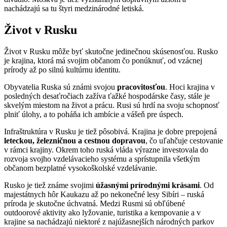
nachádzajú sa tu štyri medzinárodné letiská.
Život v Rusku
Život v Rusku môže byť skutočne jedinečnou skúsenosťou. Rusko
je krajina, ktorá má svojim občanom čo ponúknuť, od vzácnej
prírody až po silnú kultúrnu identitu.
Obyvatelia Ruska sú známi svojou
pracovitosťou
. Hoci krajina v
posledných desaťročiach zažíva ťažké hospodárske časy, stále je
skvelým miestom na život a prácu. Rusi sú hrdí na svoju schopnosť
plniť úlohy, a to poháňa ich ambície a vášeň pre úspech.
Infraštruktúra v Rusku je tiež pôsobivá. Krajina je dobre prepojená
leteckou, železničnou a cestnou dopravou
, čo uľahčuje cestovanie
v rámci krajiny. Okrem toho ruská vláda výrazne investovala do
rozvoja svojho vzdelávacieho systému a sprístupnila všetkým
občanom bezplatné vysokoškolské vzdelávanie.
Rusko je tiež známe svojimi
úžasnými prírodnými krásami
. Od
majestátnych hôr Kaukazu až po nekonečné lesy Sibíri – ruská
príroda je skutočne úchvatná. Medzi Rusmi sú obľúbené
outdoorové aktivity ako lyžovanie, turistika a kempovanie a v
krajine sa nachádzajú niektoré z najúžasnejších národných parkov