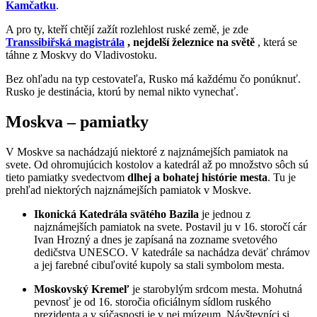
Kamčatku
.
A pro ty, kteří chtějí zažít rozlehlost ruské země, je zde
Transsibiřská magistrála
,
nejdelší železnice na světě
, která se
táhne z Moskvy do Vladivostoku.
Bez ohľadu na typ cestovateľa, Rusko má každému čo ponúknuť.
Rusko je destinácia, ktorú by nemal nikto vynechať.
Moskva – pamiatky
V Moskve sa nachádzajú niektoré z najznámejších pamiatok na
svete. Od ohromujúcich kostolov a katedrál až po množstvo sôch sú
tieto pamiatky svedectvom
dlhej a bohatej histórie mesta
. Tu je
prehľad niektorých najznámejších pamiatok v Moskve.
Ikonická Katedrála svätého Bazila
je jednou z
najznámejších pamiatok na svete. Postavil ju v 16. storočí cár
Ivan Hrozný a dnes je zapísaná na zozname svetového
dedičstva UNESCO. V katedrále sa nachádza deväť chrámov
a jej farebné cibuľovité kupoly sa stali symbolom mesta.
Moskovský Kremeľ
je starobylým srdcom mesta. Mohutná
pevnosť je od 16. storočia oficiálnym sídlom ruského
prezidenta a v súčasnosti je v nej múzeum. Návštevníci si