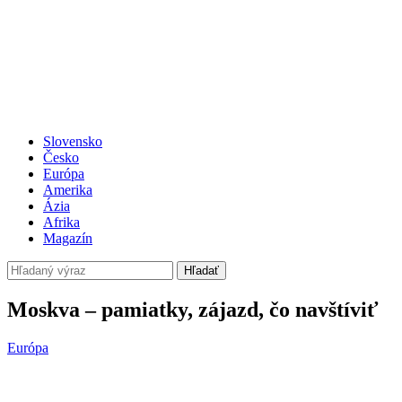
Slovensko
Česko
Európa
Amerika
Ázia
Afrika
Magazín
Hľadať
Moskva – pamiatky, zájazd, čo navštíviť
Európa