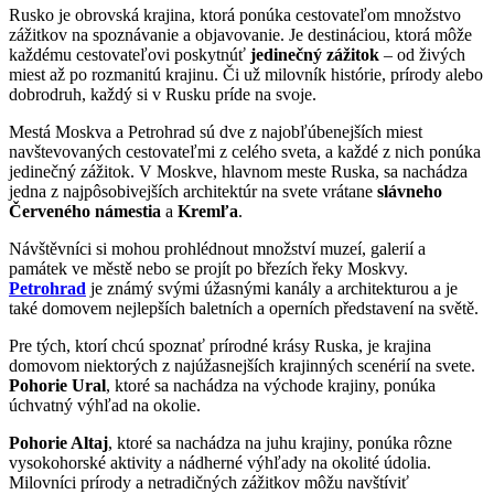
Rusko je obrovská krajina, ktorá ponúka cestovateľom množstvo
zážitkov na spoznávanie a objavovanie. Je destináciou, ktorá môže
každému cestovateľovi poskytnúť
jedinečný zážitok
– od živých
miest až po rozmanitú krajinu. Či už milovník histórie, prírody alebo
dobrodruh, každý si v Rusku príde na svoje.
Mestá Moskva a Petrohrad sú dve z najobľúbenejších miest
navštevovaných cestovateľmi z celého sveta, a každé z nich ponúka
jedinečný zážitok. V Moskve, hlavnom meste Ruska, sa nachádza
jedna z najpôsobivejších architektúr na svete vrátane
slávneho
Červeného námestia
a
Kremľa
.
Návštěvníci si mohou prohlédnout množství muzeí, galerií a
památek ve městě nebo se projít po březích řeky Moskvy.
Petrohrad
je známý svými úžasnými kanály a architekturou a je
také domovem nejlepších baletních a operních představení na světě.
Pre tých, ktorí chcú spoznať prírodné krásy Ruska, je krajina
domovom niektorých z najúžasnejších krajinných scenérií na svete.
Pohorie Ural
, ktoré sa nachádza na východe krajiny, ponúka
úchvatný výhľad na okolie.
Pohorie Altaj
, ktoré sa nachádza na juhu krajiny, ponúka rôzne
vysokohorské aktivity a nádherné výhľady na okolité údolia.
Milovníci prírody a netradičných zážitkov môžu navštíviť