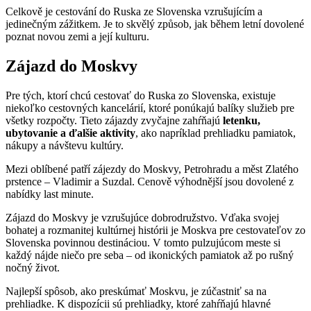
Celkově je cestování do Ruska ze Slovenska vzrušujícím a
jedinečným zážitkem. Je to skvělý způsob, jak během letní dovolené
poznat novou zemi a její kulturu.
Zájazd do Moskvy
Pre tých, ktorí chcú cestovať do Ruska zo Slovenska, existuje
niekoľko cestovných kancelárií, ktoré ponúkajú balíky služieb pre
všetky rozpočty. Tieto zájazdy zvyčajne zahŕňajú
letenku,
ubytovanie a ďalšie aktivity
, ako napríklad prehliadku pamiatok,
nákupy a návštevu kultúry.
Mezi oblíbené patří zájezdy do Moskvy, Petrohradu a měst Zlatého
prstence – Vladimir a Suzdal. Cenově výhodnější jsou dovolené z
nabídky last minute.
Zájazd do Moskvy je vzrušujúce dobrodružstvo. Vďaka svojej
bohatej a rozmanitej kultúrnej histórii je Moskva pre cestovateľov zo
Slovenska povinnou destináciou. V tomto pulzujúcom meste si
každý nájde niečo pre seba – od ikonických pamiatok až po rušný
nočný život.
Najlepší spôsob, ako preskúmať Moskvu, je zúčastniť sa na
prehliadke. K dispozícii sú prehliadky, ktoré zahŕňajú hlavné