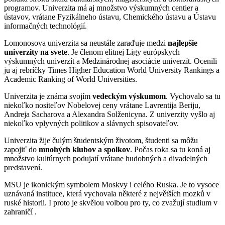
programov. Univerzita má aj množstvo výskumných centier a
ústavov, vrátane Fyzikálneho ústavu, Chemického ústavu a Ústavu
informačných technológií.
Lomonosova univerzita sa neustále zaraďuje medzi
najlepšie
univerzity na svete
. Je členom elitnej Ligy európskych
výskumných univerzít a Medzinárodnej asociácie univerzít. Ocenili
ju aj rebríčky Times Higher Education World University Rankings a
Academic Ranking of World Universities.
Univerzita je známa svojím
vedeckým výskumom
. Vychovalo sa tu
niekoľko nositeľov Nobelovej ceny vrátane Lavrentija Beriju,
Andreja Sacharova a Alexandra Solženicyna. Z univerzity vyšlo aj
niekoľko vplyvných politikov a slávnych spisovateľov.
Univerzita žije čulým študentským životom, študenti sa môžu
zapojiť do
mnohých klubov a spolkov
. Počas roka sa tu koná aj
množstvo kultúrnych podujatí vrátane hudobných a divadelných
predstavení.
MSU je ikonickým symbolem Moskvy i celého Ruska. Je to vysoce
uznávaná instituce, která vychovala některé z největších mozků v
ruské historii. I proto je skvělou volbou pro ty, co zvažují
studium v ​​
zahraničí
.