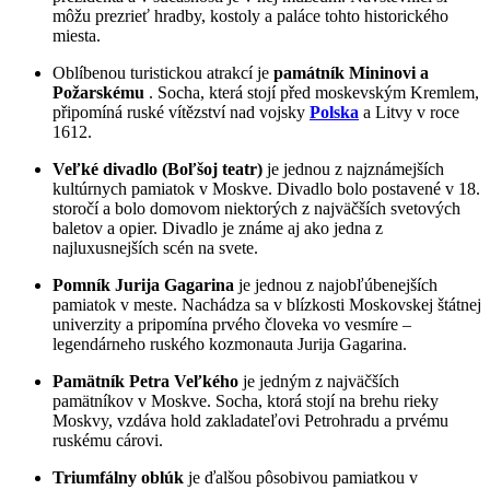
môžu prezrieť hradby, kostoly a paláce tohto historického
miesta.
Oblíbenou turistickou atrakcí je
památník Mininovi a
Požarskému
. Socha, která stojí před moskevským Kremlem,
připomíná ruské vítězství nad vojsky
Polska
a Litvy v roce
1612.
Veľké divadlo (Boľšoj teatr)
je jednou z najznámejších
kultúrnych pamiatok v Moskve. Divadlo bolo postavené v 18.
storočí a bolo domovom niektorých z najväčších svetových
baletov a opier. Divadlo je známe aj ako jedna z
najluxusnejších scén na svete.
Pomník Jurija Gagarina
je jednou z najobľúbenejších
pamiatok v meste. Nachádza sa v blízkosti Moskovskej štátnej
univerzity a pripomína prvého človeka vo vesmíre –
legendárneho ruského kozmonauta Jurija Gagarina.
Pamätník Petra Veľkého
je jedným z najväčších
pamätníkov v Moskve. Socha, ktorá stojí na brehu rieky
Moskvy, vzdáva hold zakladateľovi Petrohradu a prvému
ruskému cárovi.
Triumfálny oblúk
je ďalšou pôsobivou pamiatkou v