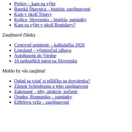
Prešov – kam na výlet
Banská Štiavnica – história, zaujímavosti
Kam v okolí Trnavy
Košice, Slovensko – história, pamiatky
Kam na výlet v okolí Bratislavy?
Zaujímavé články
Cestovné poistenie – kalkulačka 2026
Legoland – výnimočná zábava
Autobusom do Viedne
10 najkrajších miest na Slovensku
Mohlo by vás zaujímať
Oplatí sa vziať si pôžičku na dovolenku?
Zámok Schönbrunn a jeho zaujímavosti
Zakopané – trhy, atrakcie, počasie
Oradea, Rumunsko – pamiatky
Eiffelova veža – zaujímavosti