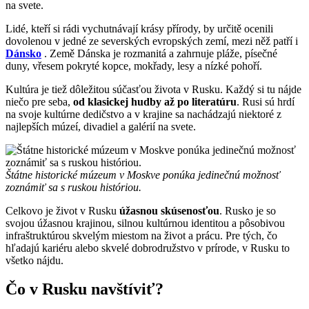
na svete.
Lidé, kteří si rádi vychutnávají krásy přírody, by určitě ocenili
dovolenou v jedné ze severských evropských zemí, mezi něž patří i
Dánsko
. Země Dánska je rozmanitá a zahrnuje pláže, písečné
duny, vřesem pokryté kopce, mokřady, lesy a nízké pohoří.
Kultúra je tiež dôležitou súčasťou života v Rusku. Každý si tu nájde
niečo pre seba,
od klasickej hudby až po literatúru
. Rusi sú hrdí
na svoje kultúrne dedičstvo a v krajine sa nachádzajú niektoré z
najlepších múzeí, divadiel a galérií na svete.
Štátne historické múzeum v Moskve ponúka jedinečnú možnosť
zoznámiť sa s ruskou históriou.
Celkovo je život v Rusku
úžasnou skúsenosťou
. Rusko je so
svojou úžasnou krajinou, silnou kultúrnou identitou a pôsobivou
infraštruktúrou skvelým miestom na život a prácu. Pre tých, čo
hľadajú kariéru alebo skvelé dobrodružstvo v prírode, v Rusku to
všetko nájdu.
Čo v Rusku navštíviť?