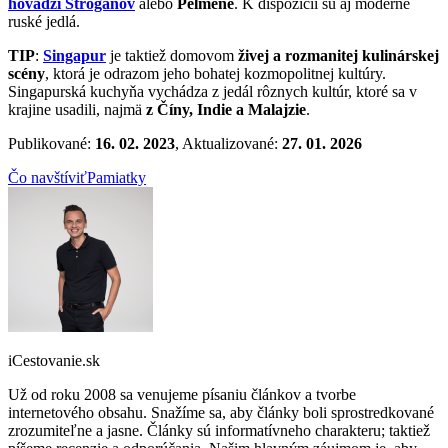
hovädzí Stroganov
alebo
Pelmene
. K dispozícii sú aj moderné
ruské jedlá.
TIP
:
Singapur
je taktiež domovom
živej a rozmanitej kulinárskej
scény
, ktorá je odrazom jeho bohatej kozmopolitnej kultúry.
Singapurská kuchyňa vychádza z jedál rôznych kultúr, ktoré sa v
krajine usadili, najmä
z Číny, Indie a Malajzie
.
Publikované:
16. 02. 2023
, Aktualizované:
27. 01. 2026
Čo navštíviť
Pamiatky
iCestovanie.sk
Už od roku 2008 sa venujeme písaniu článkov a tvorbe
internetového obsahu. Snažíme sa, aby články boli sprostredkované
zrozumiteľne a jasne. Články sú informatívneho charakteru; taktiež