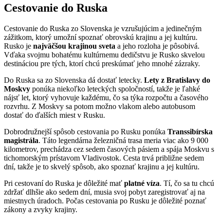
Cestovanie do Ruska
Cestovanie do Ruska zo Slovenska je vzrušujúcim a jedinečným
zážitkom, ktorý umožní spoznať obrovskú krajinu a jej kultúru.
Rusko je
najväčšou krajinou sveta
a jeho rozloha je pôsobivá.
Vďaka svojmu bohatému kultúrnemu dedičstvu je Rusko skvelou
destináciou pre tých, ktorí chcú preskúmať jeho mnohé zázraky.
Do Ruska sa zo Slovenska dá dostať letecky.
Lety z Bratislavy do
Moskvy
ponúka niekoľko leteckých spoločností, takže je ľahké
nájsť let, ktorý vyhovuje každému, čo sa týka rozpočtu a časového
rozvrhu. Z Moskvy sa potom možno vlakom alebo autobusom
dostať do ďalších miest v Rusku.
Dobrodružnejší spôsob cestovania po Rusku ponúka
Transsibírska
magistrála
. Táto legendárna železničná trasa meria viac ako 9 000
kilometrov, prechádza cez sedem časových pásiem a spája Moskvu s
tichomorským prístavom Vladivostok. Cesta trvá približne sedem
dní, takže je to skvelý spôsob, ako spoznať krajinu a jej kultúru.
Pri cestovaní do Ruska je dôležité mať
platné víza
. Tí, čo sa tu chcú
zdržať dlhšie ako sedem dní, musia svoj pobyt zaregistrovať aj na
miestnych úradoch. Počas cestovania po Rusku je dôležité poznať
zákony a zvyky krajiny.