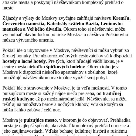
atrakcie mesta a poskytujú návštevníkom komplexný prehľad o
meste.
Zájazdy a výlety do Moskvy zvyčajne zahŕňajú návštevu
Kremľa,
Červeného námestia, Katedrály svätého Bazila, Leninovho
mauzólea a Veľkého divadla
. Okrem toho si návštevníci môžu
vychutnať plavbu loďou po rieke Moskva a návštevu Puškinovho
múzea výtvarného umenia.
Pokiaľ ide o ubytovanie v Moskve, návštevníci si môžu vybrať zo
širokej ponuky. Pre nízkorozpočtových cestovateľov sú k dispozícii
hostely a lacné hotely
. Pre tých, ktorí hľadajú väčší luxus, je v
centre mesta niekoľko
špičkových hotelov
. Okrem toho je v
Moskve k dispozícii niekoľko apartmánov s obsluhou, ktoré
umožňujú návštevníkom maximálne využiť svoj pobyt.
Pokiaľ ide o stravovanie v Moskve, je tu veľa možností. V tomto
pulzujúcom meste si každý nájde niečo pre seba, od
tradičnej
ruskej kuchyne
až po medzinárodné jedlá. Návštevníci sa môžu
tešiť aj na množstvo barov a nočných klubov, vďaka ktorým sa
môžu ľahko zabávať celú noc.
Moskva je
pulzujúce mesto
, v ktorom je čo objavovať. Prehliadka
mesta je najlepší spôsob, ako získať komplexný prehľad o meste a
jeho zaujímavostiach. Vďaka bohatej kultúrnej histórii a rušnému