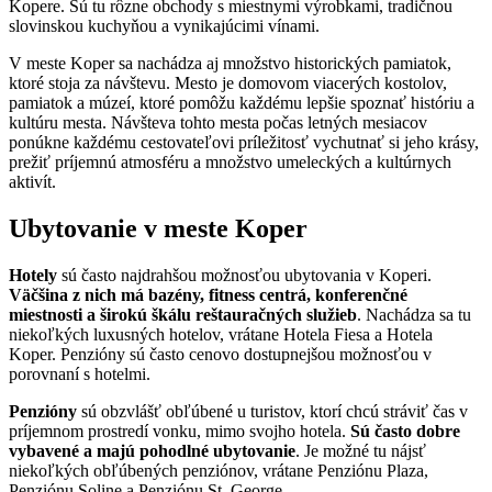
Kopere. Sú tu rôzne obchody s miestnymi výrobkami, tradičnou
slovinskou kuchyňou a vynikajúcimi vínami.
V meste Koper sa nachádza aj množstvo historických pamiatok,
ktoré stoja za návštevu. Mesto je domovom viacerých kostolov,
pamiatok a múzeí, ktoré pomôžu každému lepšie spoznať históriu a
kultúru mesta. Návšteva tohto mesta počas letných mesiacov
ponúkne každému cestovateľovi príležitosť vychutnať si jeho krásy,
prežiť príjemnú atmosféru a množstvo umeleckých a kultúrnych
aktivít.
Ubytovanie v meste Koper
Hotely
sú často najdrahšou možnosťou ubytovania v Koperi.
Väčšina z nich má bazény, fitness centrá, konferenčné
miestnosti a širokú škálu reštauračných služieb
. Nachádza sa tu
niekoľkých luxusných hotelov, vrátane Hotela Fiesa a Hotela
Koper. Penzióny sú často cenovo dostupnejšou možnosťou v
porovnaní s hotelmi.
Penzióny
sú obzvlášť obľúbené u turistov, ktorí chcú stráviť čas v
príjemnom prostredí vonku, mimo svojho hotela.
Sú často dobre
vybavené a majú pohodlné ubytovanie
. Je možné tu nájsť
niekoľkých obľúbených penziónov, vrátane Penziónu Plaza,
Penziónu Soline a Penziónu St. George.