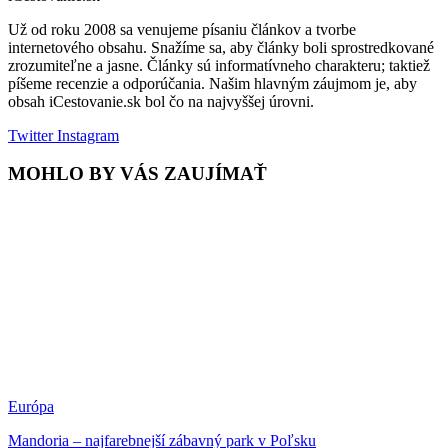
Už od roku 2008 sa venujeme písaniu článkov a tvorbe
internetového obsahu. Snažíme sa, aby články boli sprostredkované
zrozumiteľne a jasne. Články sú informatívneho charakteru; taktiež
píšeme recenzie a odporúčania. Našim hlavným záujmom je, aby
obsah iCestovanie.sk bol čo na najvyššej úrovni.
Twitter
Instagram
MOHLO BY VÁS ZAUJÍMAŤ
Európa
Mandoria – najfarebnejší zábavný park v Poľsku