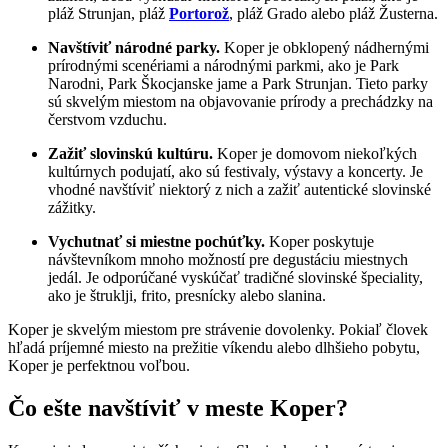
pláž Strunjan, pláž
Portorož
, pláž Grado alebo pláž Žusterna.
Navštíviť národné parky.
Koper je obklopený nádhernými
prírodnými scenériami a národnými parkmi, ako je Park
Narodni, Park Škocjanske jame a Park Strunjan. Tieto parky
sú skvelým miestom na objavovanie prírody a prechádzky na
čerstvom vzduchu.
Zažiť slovinskú kultúru.
Koper je domovom niekoľkých
kultúrnych podujatí, ako sú festivaly, výstavy a koncerty. Je
vhodné navštíviť niektorý z nich a zažiť autentické slovinské
zážitky.
Vychutnať si miestne pochúťky.
Koper poskytuje
návštevníkom mnoho možností pre degustáciu miestnych
jedál. Je odporúčané vyskúčať tradičné slovinské špeciality,
ako je štruklji, frito, presnícky alebo slanina.
Koper je skvelým miestom pre strávenie dovolenky. Pokiaľ človek
hľadá príjemné miesto na prežitie víkendu alebo dlhšieho pobytu,
Koper je perfektnou voľbou.
Čo ešte navštíviť v meste Koper?