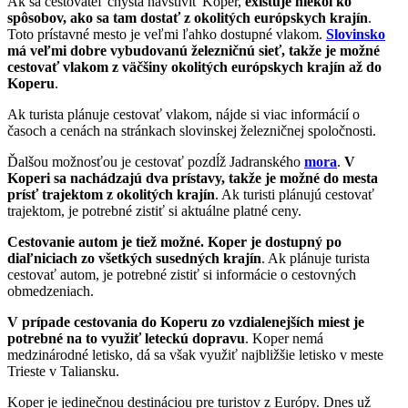
Ak sa cestovateľ chystá navštíviť Koper,
existuje niekoľko
spôsobov, ako sa tam dostať z okolitých európskych krajín
.
Toto prístavné mesto je veľmi ľahko dostupné vlakom.
Slovinsko
má veľmi dobre vybudovanú železničnú sieť, takže je možné
cestovať vlakom z väčšiny okolitých európskych krajín až do
Koperu
.
Ak turista plánuje cestovať vlakom, nájde si viac informácií o
časoch a cenách na stránkach slovinskej železničnej spoločnosti.
Ďalšou možnosťou je cestovať pozdĺž Jadranského
mora
.
V
Koperi sa nachádzajú dva prístavy, takže je možné do mesta
prísť trajektom z okolitých krajín
. Ak turisti plánujú cestovať
trajektom, je potrebné zistiť si aktuálne platné ceny.
Cestovanie autom je tiež možné. Koper je dostupný po
diaľniciach zo všetkých susedných krajín
. Ak plánuje turista
cestovať autom, je potrebné zistiť si informácie o cestovných
obmedzeniach.
V prípade cestovania do Koperu zo vzdialenejších miest je
potrebné na to využiť leteckú dopravu
. Koper nemá
medzinárodné letisko, dá sa však využiť najbližšie letisko v meste
Trieste v Taliansku.
Koper je jedinečnou destináciou pre turistov z Európy. Dnes už