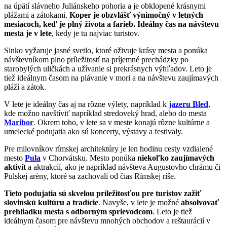
na úpätí slávneho Juliánskeho pohoria a je obklopené krásnymi
plážami a zátokami.
Koper je obzvlášť výnimočný v letných
mesiacoch, keď je plný života a farieb. Ideálny čas na návštevu
mesta je v lete
, kedy je tu najviac turistov.
Slnko vyžaruje jasné svetlo, ktoré oživuje krásy mesta a ponúka
návštevníkom plno príležitostí na príjemné prechádzky po
starobylých uličkách a užívanie si prekrásnych výhľadov. Leto je
tiež ideálnym časom na plávanie v mori a na návštevu zaujímavých
pláží a zátok.
V lete je ideálny čas aj na rôzne výlety, napríklad k
jazeru Bled
,
kde možno navštíviť napríklad stredoveký hrad, alebo do mesta
Maribor
. Okrem toho, v lete sa v meste konajú rôzne kultúrne a
umelecké podujatia ako sú koncerty, výstavy a festivaly.
Pre milovníkov rímskej architektúry je len hodinu cesty vzdialené
mesto
Pula
v Chorvátsku. Mesto ponúka
niekoľko zaujímavých
aktivít
a aktrakcií, ako je napríklad návšteva Augustovho chrámu či
Pulskej arény, ktoré sa zachovali od čias Rímskej ríše.
Tieto podujatia sú skvelou príležitosťou pre turistov zažiť
slovinskú kultúru a tradície
. Navyše, v lete je možné
absolvovať
prehliadku mesta s odborným sprievodcom
. Leto je tiež
ideálnym časom pre návštevu mnohých obchodov a reštaurácií v