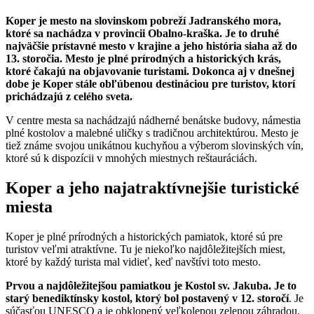
Koper je mesto na slovinskom pobreží Jadranského mora,
ktoré sa nachádza v provincii Obalno-kraška. Je to druhé
najväčšie prístavné mesto v krajine a jeho história siaha až do
13. storočia. Mesto je plné prírodných a historických krás,
ktoré čakajú na objavovanie turistami. Dokonca aj v dnešnej
dobe je Koper stále obľúbenou destináciou pre turistov, ktorí
prichádzajú z celého sveta.
V centre mesta sa nachádzajú nádherné benátske budovy, námestia
plné kostolov a malebné uličky s tradičnou architektúrou. Mesto je
tiež známe svojou unikátnou kuchyňou a výberom slovinských vín,
ktoré sú k dispozícii v mnohých miestnych reštauráciách.
Koper a jeho najatraktívnejšie turistické
miesta
Koper je plné prírodných a historických pamiatok, ktoré sú pre
turistov veľmi atraktívne. Tu je niekoľko najdôležitejších miest,
ktoré by každý turista mal vidieť, keď navštívi toto mesto.
Prvou a najdôležitejšou pamiatkou je Kostol sv. Jakuba. Je to
starý benediktínsky kostol, ktorý bol postavený v 12. storočí
. Je
súčasťou UNESCO a je obklopený veľkolepou zelenou záhradou.