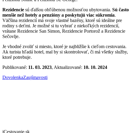
Rezidencie
sú ďalšou obľúbenou možnosťou ubytovania.
Sú často
menšie než hotely a penzióny a poskytujú viac súkromia
.
Väčšina rezidencií má svoje vlastné bazény, ktoré sú ideálne pre
rodiny s deťmi. Je možné si tu vybrať z niekoľkých rezidencií,
vrátane Rezidencie San Simon, Rezidencie Portorož a Rezidencie
Sečovlje.
Je vhodné zvoliť si miesto, ktoré je najbližšie k cieľom cestovania.
Ak turista hľadá hotel, mal by si skontrolovať, či má všetky služby,
ktoré potrebuje.
Publikované:
11. 03. 2023
, Aktualizované:
10. 10. 2024
Dovolenka
Zaujímavosti
iCestovanie.sk