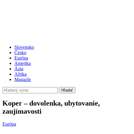
Slovensko
Česko
Európa
Amerika
Ázia
Afrika
Magazín
Hľadať
Koper – dovolenka, ubytovanie,
zaujímavosti
Európa