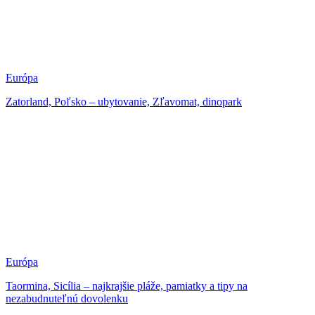
Európa
Zatorland, Poľsko – ubytovanie, Zľavomat, dinopark
Európa
Taormina, Sicília – najkrajšie pláže, pamiatky a tipy na
nezabudnuteľnú dovolenku