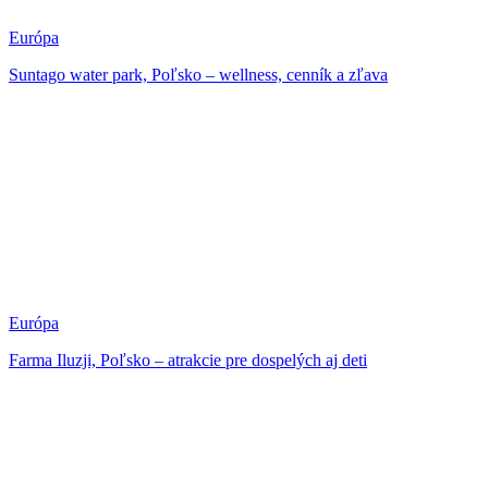
Európa
Suntago water park, Poľsko – wellness, cenník a zľava
Európa
Farma Iluzji, Poľsko – atrakcie pre dospelých aj deti