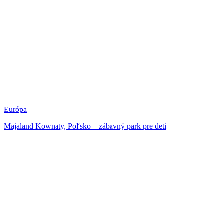
Európa
Majaland Kownaty, Poľsko – zábavný park pre deti