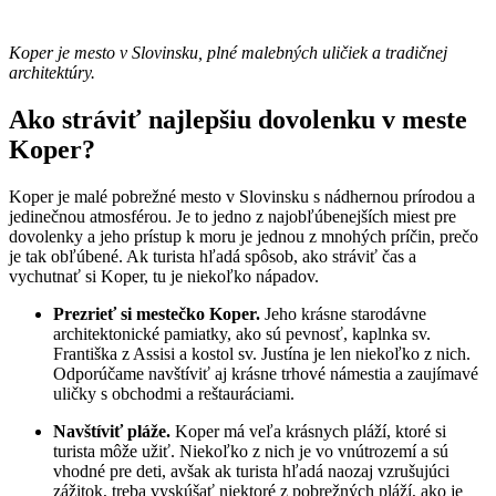
Koper je mesto v Slovinsku, plné malebných uličiek a tradičnej
architektúry.
Ako stráviť najlepšiu dovolenku v meste
Koper?
Koper je malé pobrežné mesto v Slovinsku s nádhernou prírodou a
jedinečnou atmosférou. Je to jedno z najobľúbenejších miest pre
dovolenky a jeho prístup k moru je jednou z mnohých príčin, prečo
je tak obľúbené. Ak turista hľadá spôsob, ako stráviť čas a
vychutnať si Koper, tu je niekoľko nápadov.
Prezrieť si mestečko Koper.
Jeho krásne starodávne
architektonické pamiatky, ako sú pevnosť, kaplnka sv.
Františka z Assisi a kostol sv. Justína je len niekoľko z nich.
Odporúčame navštíviť aj krásne trhové námestia a zaujímavé
uličky s obchodmi a reštauráciami.
Navštíviť pláže.
Koper má veľa krásnych pláží, ktoré si
turista môže užiť. Niekoľko z nich je vo vnútrozemí a sú
vhodné pre deti, avšak ak turista hľadá naozaj vzrušujúci
zážitok, treba vyskúšať niektoré z pobrežných pláží, ako je