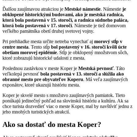
Ďalšou zaujímavou atrakciou je
Mestské námestie
. Námestie
je
obklopené historickými budovami, ako je mestská radnica,
ktorá bola postavená v 15. storočí, a radnica súdneho paláca,
ktorá bola postavená v 17. storočí
. Námestie je tiež domovom
veľkého pamätníka obetí druhej svetovej vojny.
Pri prehliadke mesta určite netreba vynechať aj
morový stĺp v
centre mesta
. Tento stĺp
bol postavený v 16. storočí kvôli úcte
obetiam morovej epidémie
. Stĺp je obklopený množstvom sôch,
ktoré zobrazujú historické udalosti z mesta.
Poslednou zastávkou v meste Koper je
Mestská pevnosť
. Táto
veľkolepá pevnosť
bola postavená v 13. storočí a slúžila ako
obranné mesto pre obyvateľov Koperu
. Má veľa zaujímavých
exponátov, ktoré ukazujú históriu mesta.
Koper je skvelé mesto s množstvo zaujímavých pamiatok. Tieto
ponúkajú jedinečný pohľad na slovinskú históriu a kultúru. Ak sa
chce turista dozvedieť viac o meste Koper, mal by navštíviť jednu z
jeho mnohých turistických atrakcií.
Ako sa dostať do mesta Koper?