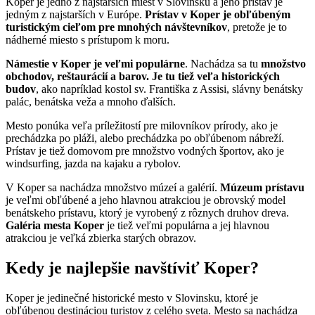
Koper je jedno z najstarších miest v Slovinsku a jeho prístav je
jedným z najstarších v Európe.
Prístav v Koper je obľúbeným
turistickým cieľom pre mnohých návštevníkov
, pretože je to
nádherné miesto s prístupom k moru.
Námestie v Koper je veľmi populárne
. Nachádza sa tu
množstvo
obchodov, reštaurácií a barov. Je tu tiež veľa historických
budov
, ako napríklad kostol sv. Františka z Assisi, slávny benátsky
palác, benátska veža a mnoho ďalších.
Mesto ponúka veľa príležitostí pre milovníkov prírody, ako je
prechádzka po pláži, alebo prechádzka po obľúbenom nábreží.
Prístav je tiež domovom pre množstvo vodných športov, ako je
windsurfing, jazda na kajaku a rybolov.
V Koper sa nachádza množstvo múzeí a galérií.
Múzeum prístavu
je veľmi obľúbené a jeho hlavnou atrakciou je obrovský model
benátskeho prístavu, ktorý je vyrobený z rôznych druhov dreva.
Galéria mesta Koper
je tiež veľmi populárna a jej hlavnou
atrakciou je veľká zbierka starých obrazov.
Kedy je najlepšie navštíviť Koper?
Koper je jedinečné historické mesto v Slovinsku, ktoré je
obľúbenou destináciou turistov z celého sveta. Mesto sa nachádza