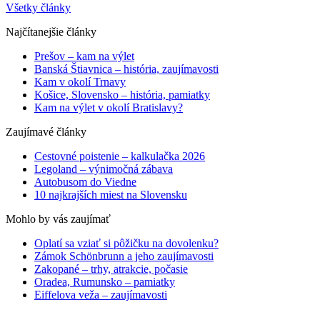
Všetky články
Najčítanejšie články
Prešov – kam na výlet
Banská Štiavnica – história, zaujímavosti
Kam v okolí Trnavy
Košice, Slovensko – história, pamiatky
Kam na výlet v okolí Bratislavy?
Zaujímavé články
Cestovné poistenie – kalkulačka 2026
Legoland – výnimočná zábava
Autobusom do Viedne
10 najkrajších miest na Slovensku
Mohlo by vás zaujímať
Oplatí sa vziať si pôžičku na dovolenku?
Zámok Schönbrunn a jeho zaujímavosti
Zakopané – trhy, atrakcie, počasie
Oradea, Rumunsko – pamiatky
Eiffelova veža – zaujímavosti