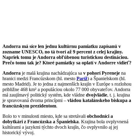
Andorra má síce len jednu kultúrnu pamiatku zapísanú v
zozname UNESCO, no tá tvorí až 9 percent z celej krajiny.
Napriek tomu je Andorra obľúbenou turistickou destináciou.
Prečo tomu tak je? Ktoré pamiatky sa oplatí v Andorre vidieť?
Andorra
je malá krajina nachádzajúca sa
v pohorí Pyreneje
na
hranici medzi Francúzskom (hl. mesto
Paríž
) a Španielskom (hl.
mesto Madrid). Je to jedna z najmenších krajín v Európe s rozlohou
približne 468 km² a populáciou okolo 77 000 obyvateľov. Andorra
má zaujímavý politický systém, kde vládne
dvojvládie
, t. j. krajina
je spravovaná dvoma princípmi –
vládou katalánskeho biskupa a
francúzskym prezidentom
.
Bolo to v minulosti miesto, kde sa stretávali
obchodníci a
dobytkári z Francúzska a Španielska
. Krajina bola ovplyvnená
kultúrami a jazykmi týchto dvoch krajín, čo ovplyvnilo aj jej
historický vývoj.