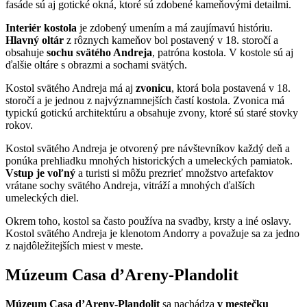
fasáde sú aj gotické okná, ktoré sú zdobené kameňovými detailmi.
Interiér kostola
je zdobený umením a má zaujímavú históriu.
Hlavný oltár
z rôznych kameňov bol postavený v 18. storočí a
obsahuje
sochu svätého Andreja
, patróna kostola. V kostole sú aj
ďalšie oltáre s obrazmi a sochami svätých.
Kostol svätého Andreja má aj
zvonicu
, ktorá bola postavená v 18.
storočí a je jednou z najvýznamnejších častí kostola. Zvonica má
typickú gotickú architektúru a obsahuje zvony, ktoré sú staré stovky
rokov.
Kostol svätého Andreja je otvorený pre návštevníkov každý deň a
ponúka prehliadku mnohých historických a umeleckých pamiatok.
Vstup je voľný
a turisti si môžu prezrieť množstvo artefaktov
vrátane sochy svätého Andreja, vitráží a mnohých ďalších
umeleckých diel.
Okrem toho, kostol sa často používa na svadby, krsty a iné oslavy.
Kostol svätého Andreja je klenotom Andorry a považuje sa za jedno
z najdôležitejších miest v meste.
Múzeum Casa d’Areny-Plandolit
Múzeum Casa d’Areny-Plandolit
sa nachádza
v mestečku