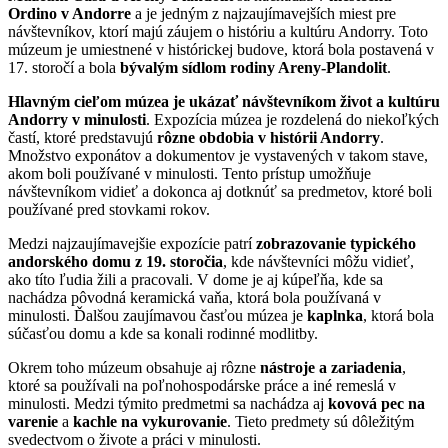
Ordino v Andorre
a je jedným z najzaujímavejších miest pre
návštevníkov, ktorí majú záujem o históriu a kultúru Andorry. Toto
múzeum je umiestnené v histórickej budove, ktorá bola postavená v
17. storočí a bola
bývalým sídlom rodiny Areny-Plandolit
.
Hlavným cieľom múzea je ukázať návštevníkom život a kultúru
Andorry v minulosti
. Expozícia múzea je rozdelená do niekoľkých
častí, ktoré predstavujú
rôzne obdobia v histórii Andorry
.
Množstvo exponátov a dokumentov je vystavených v takom stave,
akom boli používané v minulosti. Tento prístup umožňuje
návštevníkom vidieť a dokonca aj dotknúť sa predmetov, ktoré boli
používané pred stovkami rokov.
Medzi najzaujímavejšie expozície patrí
zobrazovanie typického
andorského domu z 19. storočia
, kde návštevníci môžu vidieť,
ako títo ľudia žili a pracovali. V dome je aj kúpeľňa, kde sa
nachádza pôvodná keramická vaňa, ktorá bola používaná v
minulosti. Ďalšou zaujímavou časťou múzea je
kaplnka
, ktorá bola
súčasťou domu a kde sa konali rodinné modlitby.
Okrem toho múzeum obsahuje aj rôzne
nástroje a zariadenia
,
ktoré sa používali na poľnohospodárske práce a iné remeslá v
minulosti. Medzi týmito predmetmi sa nachádza aj
kovová pec na
varenie
a
kachle na vykurovanie
. Tieto predmety sú dôležitým
svedectvom o živote a práci v minulosti.