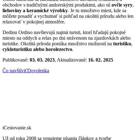
obchodov s tradičnými andorrskými produktmi, ako sú
ovčie syry
,
liehoviny a keramické výrobky
. Je tu množstvo miest, kde sa
môžete posadiť a vychutnať si pohľad na okolitú prírodu alebo len
relaxovať v pokojnej atmosfére.
Dedinu Ordino navštevujú najmä turisti, ktorí hľadajú pokojné
miesto na oddych a relax po dni strávenom na zjazdovkách alebo
turistike. Okolitá príroda ponúka množstvo možností na
turistiku
,
cykloturistiku alebo horolezectvo
.
Publikované:
03. 03. 2023
, Aktualizované:
16. 02. 2025
Čo navštíviť
Dovolenka
iCestovanie.sk
Už od roku 2008 sa venujeme písaniu článkov a tvorbe