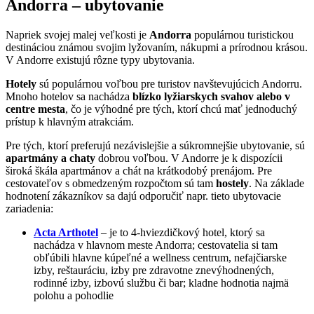
Andorra – ubytovanie
Napriek svojej malej veľkosti je
Andorra
populárnou turistickou
destináciou známou svojim lyžovaním, nákupmi a prírodnou krásou.
V Andorre existujú rôzne typy ubytovania.
Hotely
sú populárnou voľbou pre turistov navštevujúcich Andorru.
Mnoho hotelov sa nachádza
blízko lyžiarskych svahov alebo v
centre mesta
, čo je výhodné pre tých, ktorí chcú mať jednoduchý
prístup k hlavným atrakciám.
Pre tých, ktorí preferujú nezávislejšie a súkromnejšie ubytovanie, sú
apartmány a chaty
dobrou voľbou. V Andorre je k dispozícii
široká škála apartmánov a chát na krátkodobý prenájom. Pre
cestovateľov s obmedzeným rozpočtom sú tam
hostely
. Na základe
hodnotení zákazníkov sa dajú odporučiť napr. tieto ubytovacie
zariadenia:
Acta Arthotel
– je to 4-hviezdičkový hotel, ktorý sa
nachádza v hlavnom meste Andorra; cestovatelia si tam
obľúbili hlavne kúpeľné a wellness centrum, nefajčiarske
izby, reštauráciu, izby pre zdravotne znevýhodnených,
rodinné izby, izbovú službu či bar; kladne hodnotia najmä
polohu a pohodlie