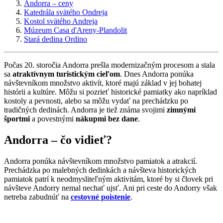
Andorra – ceny
Katedrála svätého Ondreja
Kostol svätého Andreja
Múzeum Casa d'Areny-Plandolit
Stará dedina Ordino
Počas 20. storočia Andorra prešla modernizačným procesom a stala
sa
atraktívnym turistickým cieľom
. Dnes Andorra ponúka
návštevníkom množstvo aktivít, ktoré majú základ v jej bohatej
histórii a kultúre. Môžu si pozrieť historické pamiatky ako napríklad
kostoly a pevnosti, alebo sa môžu vydať na prechádzku po
tradičných dedinách. Andorra je tiež známa svojimi
zimnými
športmi
a povestnými
nákupmi bez dane
.
Andorra – čo vidieť?
Andorra ponúka návštevníkom množstvo pamiatok a atrakcií.
Prechádzka po malebných dedinkách a návšteva historických
pamiatok patrí k neodmysliteľným aktivitám, ktoré by si človek pri
návšteve Andorry nemal nechať ujsť. Ani pri ceste do Andorry však
netreba zabudnúť na
cestovné poistenie
.