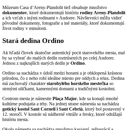
Múzeum Casa d’Areny-Plandolit tiež obsahuje množstvo
dokumentov
, ktoré dokumentujú históriu
rodiny Areny-Plandolit
a ich vzťah s inými rodinami v Andorre. Návštevníci môžu vidieť
pôvodné dokumenty, fotografie a iné materiály, ktoré dokumentujú
život rodiny v minulosti.
Stará dedina Ordino
Ak hľadá človek skutočne autentický pocit starovekého mesta, mal
by sa vybrať do malých dedín roztrúsených po celej Andorre.
Jednou z najkrajších starých dedín je
Ordino
.
Ordino sa nachádza v údolí medzi horami a je obklopená krásnou
prírodou, čo z neho robí ideálne miesto pre oddych a relax. Dedina
má zachovalý charakter
starobylého horského mestečka
so
strmými uličkami, kamennými domami a tradičnými kostolmi.
Centrom mesta je námestie
Plaça Major
, kde sa konajú mnohé
kultúrne podujatia a trhy. Na jednej strane námestia sa nachádza
gotický kostol Sant Corneli i Sant Cebrià
, ktorý bol postavený v
12. storočí. V kostole sú nádherné vitráže a fresky, ktoré odrážajú
históriu mesta.
Okolo námestia sa nachádza množstvo kaviarní, reštaurácií a