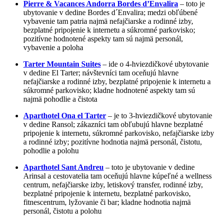
Pierre & Vacances Andorra Bordes d’Envalira
– toto je
ubytovanie v dedine Bordes d´Envalira; medzi obľúbené
vybavenie tam patria najmä nefajčiarske a rodinné izby,
bezplatné pripojenie k internetu a súkromné parkovisko;
pozitívne hodnotené aspekty tam sú najmä personál,
vybavenie a poloha
Tarter Mountain Suites
– ide o 4-hviezdičkové ubytovanie
v dedine El Tarter; návštevníci tam oceňujú hlavne
nefajčiarske a rodinné izby, bezplatné pripojenie k internetu a
súkromné parkovisko; kladne hodnotené aspekty tam sú
najmä pohodlie a čistota
Aparthotel Ona el Tarter
– je to 3-hviezdičkové ubytovanie
v dedine Ransol; zákazníci tam obľubujú hlavne bezplatné
pripojenie k internetu, súkromné parkovisko, nefajčiarske izby
a rodinné izby; pozitívne hodnotia najmä personál, čistotu,
pohodlie a polohu
Aparthotel Sant Andreu
– toto je ubytovanie v dedine
Arinsal a cestovatelia tam oceňujú hlavne kúpeľné a wellness
centrum, nefajčiarske izby, letiskový transfer, rodinné izby,
bezplatné pripojenie k internetu, bezplatné parkovisko,
fitnescentrum, lyžovanie či bar; kladne hodnotia najmä
personál, čistotu a polohu