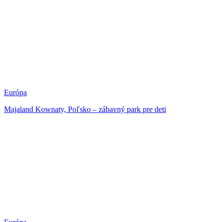
Európa
Majaland Kownaty, Poľsko – zábavný park pre deti