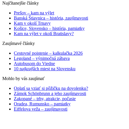
Najčítanejšie články
Prešov – kam na výlet
Banská Štiavnica – história, zaujímavosti
Kam v okolí Trnavy
Košice, Slovensko – história, pamiatky
Kam na výlet v okolí Bratislavy?
Zaujímavé články
Cestovné poistenie – kalkulačka 2026
Legoland – výnimočná zábava
Autobusom do Viedne
10 najkrajších miest na Slovensku
Mohlo by vás zaujímať
Oplatí sa vziať si pôžičku na dovolenku?
Zámok Schönbrunn a jeho zaujímavosti
Zakopané – trhy, atrakcie, počasie
Oradea, Rumunsko – pamiatky
Eiffelova veža – zaujímavosti