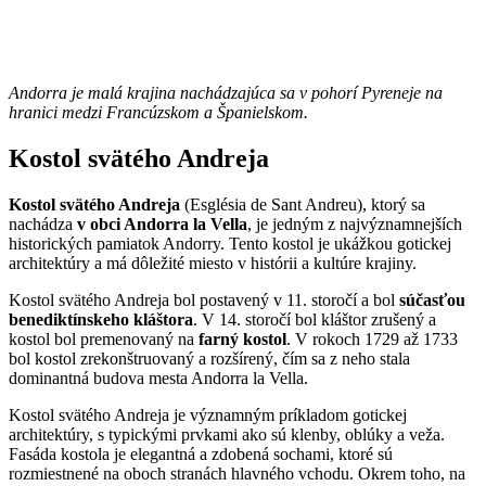
Andorra je malá krajina nachádzajúca sa v pohorí Pyreneje na
hranici medzi Francúzskom a Španielskom.
Kostol svätého Andreja
Kostol svätého Andreja
(Església de Sant Andreu), ktorý sa
nachádza
v obci Andorra la Vella
, je jedným z najvýznamnejších
historických pamiatok Andorry. Tento kostol je ukážkou gotickej
architektúry a má dôležité miesto v histórii a kultúre krajiny.
Kostol svätého Andreja bol postavený v 11. storočí a bol
súčasťou
benediktínskeho kláštora
. V 14. storočí bol kláštor zrušený a
kostol bol premenovaný na
farný kostol
. V rokoch 1729 až 1733
bol kostol zrekonštruovaný a rozšírený, čím sa z neho stala
dominantná budova mesta Andorra la Vella.
Kostol svätého Andreja je významným príkladom gotickej
architektúry, s typickými prvkami ako sú klenby, oblúky a veža.
Fasáda kostola je elegantná a zdobená sochami, ktoré sú
rozmiestnené na oboch stranách hlavného vchodu. Okrem toho, na