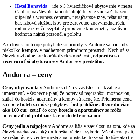
Hotel Bonavida
– ide o 3-hviezdičkové ubytovanie v meste
Canillo; návštevníci tam obľubujú hlavne vonkajší bazén,
kúpeľné a wellness centrum, nefajčiarske izby, reštauráciu,
bar, izbovú službu, izby pre zdravotne znevýhodnených,
rodinné izby či bezplatné pripojenie k internetu; pozitívne
hodnotia najmä personál a polohu
Ak človek preferuje pobyt blízko prírody, v Andorre sa nachádza
niekoľko
kempov
v nádhernom prírodnom prostredí. Nech už sa
človek rozhodne pre ktorúkoľvek z možností,
odporúča sa
rezervovať si ubytovanie v Andorre v predstihu
.
Andorra – ceny
Ceny ubytovania
v Andorre sa líšia v závislosti na kvalite a
umiestnení. Všeobecne platí, že hotely sú najdrahšou možnosťou,
zatiaľ čo hostely, apartmány a kempy sú lacnejšie. Priemerná cena
za noc
v hoteli
sa môže pohybovať
od približne 50 eur do viac
ako 100 eur
, zatiaľ čo ceny
hostela a apartmánov
sa môžu
pohybovať
od približne 15 eur do 60 eur za noc
.
Ceny jedla a nápojov
v Andorre sa líšia v závislosti na tom, kde sa
človek nachádza a aký druh reštaurácie si vyberie. Všeobecne platí,
že reštaurácie v centre mesta a na turistickej trase sú drahšie ako tie