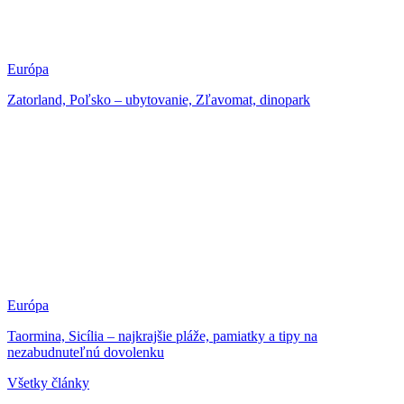
Európa
Zatorland, Poľsko – ubytovanie, Zľavomat, dinopark
Európa
Taormina, Sicília – najkrajšie pláže, pamiatky a tipy na
nezabudnuteľnú dovolenku
Všetky články