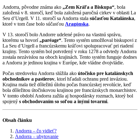
Andorra, pôvodne známa ako
„Zem Kráľa a Biskupa“
, bola
založená v 8. storočí, keď bola založená paročná cirkev v oblasti La
Seu d’Urgell. V 11. storočí sa Andorra stala
súčasťou Katalánska
,
ktoré v tom čase bolo súčasťou
Aragónska
.
V 13. storočí bolo Andorre udelené právo na vlastnú správu,
ktorému sa hovorí
„paréage“
. Tento systém umožňoval biskupovi z
La Seu d’Urgell a francúzskemu kráľovi spolupracovať pri riadení
krajiny. Tento systém bol potvrdený v roku 1278 a odvtedy Andorra
zostala nezávislou na oboch krajinách. Tento systém funguje dodnes
a Andorra je jedinou krajina v Európe, kde vládne dvojvládie.
Počas stredoveku Andorra slúžila ako
útočisko pre katalánskych
obchodníkov a pastierov
, ktorí hľadali ochranu pred inváziou.
Krajina mala tiež dôležitú úlohu počas francúzskej revolúcie, keď
bola dôležitou útočiskovou krajinou pre francúzskych monarchistov.
V tomto období Andorra zažila aj hospodársky rozmach, ktorý bol
spojený
s obchodovaním so soľou a inými tovarmi
.
Obsah článku
Andorra – čo vidieť?
Andorra – ubytovanie