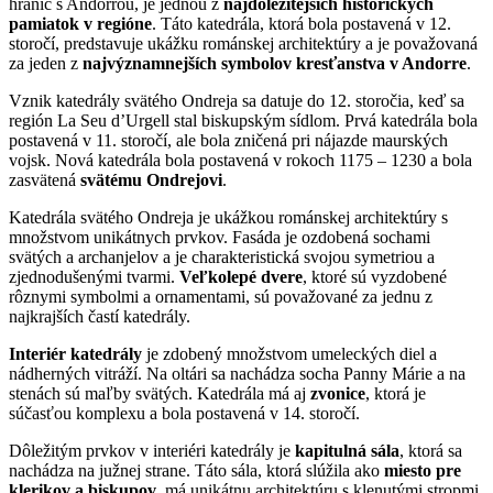
hraníc s Andorrou, je jednou z
najdôležitejších historických
pamiatok v regióne
. Táto katedrála, ktorá bola postavená v 12.
storočí, predstavuje ukážku románskej architektúry a je považovaná
za jeden z
najvýznamnejších symbolov kresťanstva v Andorre
.
Vznik katedrály svätého Ondreja sa datuje do 12. storočia, keď sa
región La Seu d’Urgell stal biskupským sídlom. Prvá katedrála bola
postavená v 11. storočí, ale bola zničená pri nájazde maurských
vojsk. Nová katedrála bola postavená v rokoch 1175 – 1230 a bola
zasvätená
svätému Ondrejovi
.
Katedrála svätého Ondreja je ukážkou románskej architektúry s
množstvom unikátnych prvkov. Fasáda je ozdobená sochami
svätých a archanjelov a je charakteristická svojou symetriou a
zjednodušenými tvarmi.
Veľkolepé dvere
, ktoré sú vyzdobené
rôznymi symbolmi a ornamentami, sú považované za jednu z
najkrajších častí katedrály.
Interiér katedrály
je zdobený množstvom umeleckých diel a
nádherných vitráží. Na oltári sa nachádza socha Panny Márie a na
stenách sú maľby svätých. Katedrála má aj
zvonice
, ktorá je
súčasťou komplexu a bola postavená v 14. storočí.
Dôležitým prvkov v interiéri katedrály je
kapitulná sála
, ktorá sa
nachádza na južnej strane. Táto sála, ktorá slúžila ako
miesto pre
klerikov a biskupov
, má unikátnu architektúru s klenutými stropmi