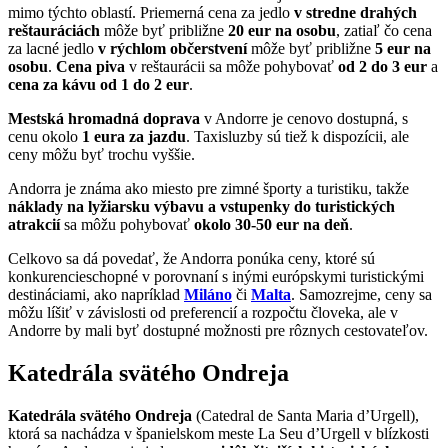
mimo týchto oblastí. Priemerná cena za jedlo
v stredne drahých
reštauráciách
môže byť približne
20 eur na osobu
, zatiaľ čo cena
za lacné jedlo
v rýchlom občerstvení
môže byť približne
5 eur na
osobu
.
Cena piva
v reštaurácii sa môže pohybovať
od 2 do 3 eur
a
cena za kávu
od 1 do 2 eur
.
Mestská hromadná doprava
v Andorre je cenovo dostupná, s
cenu okolo
1 eura za jazdu
. Taxisluzby sú tiež k dispozícii, ale
ceny môžu byť trochu vyššie.
Andorra je známa ako miesto pre zimné športy a turistiku, takže
náklady na lyžiarsku výbavu a vstupenky do turistických
atrakcií
sa môžu pohybovať
okolo 30-50 eur na deň
.
Celkovo sa dá povedať, že Andorra ponúka ceny, ktoré sú
konkurencieschopné v porovnaní s inými európskymi turistickými
destináciami, ako napríklad
Miláno
či
Malta
. Samozrejme, ceny sa
môžu líšiť v závislosti od preferencií a rozpočtu človeka, ale v
Andorre by mali byť dostupné možnosti pre rôznych cestovateľov.
Katedrála svätého Ondreja
Katedrála svätého Ondreja
(Catedral de Santa Maria d’Urgell),
ktorá sa nachádza v španielskom meste La Seu d’Urgell v blízkosti