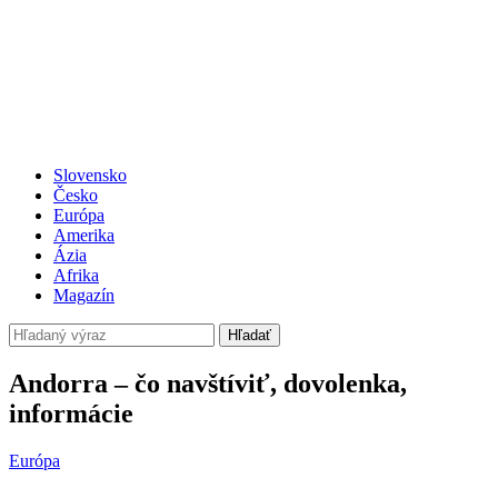
Slovensko
Česko
Európa
Amerika
Ázia
Afrika
Magazín
Hľadať
Andorra – čo navštíviť, dovolenka,
informácie
Európa