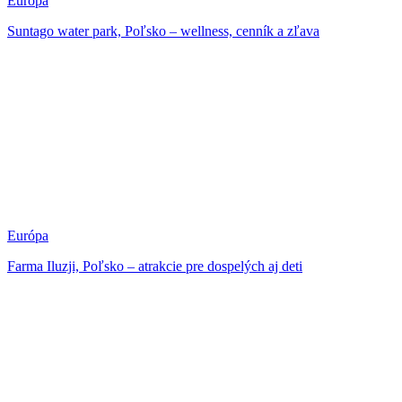
Európa
Suntago water park, Poľsko – wellness, cenník a zľava
Európa
Farma Iluzji, Poľsko – atrakcie pre dospelých aj deti