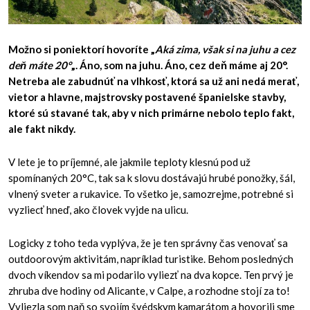
Možno si poniektorí hovoríte „
Aká zima, však si na juhu a cez
deň máte 20°
„. Áno, som na juhu. Áno, cez deň máme aj 20°.
Netreba ale zabudnúť na vlhkosť, ktorá sa už ani nedá merať,
vietor a hlavne, majstrovsky postavené španielske stavby,
ktoré sú stavané tak, aby v nich primárne nebolo teplo fakt,
ale fakt nikdy.
V lete je to príjemné, ale jakmile teploty klesnú pod už
spomínaných 20°C, tak sa k slovu dostávajú hrubé ponožky, šál,
vlnený sveter a rukavice. To všetko je, samozrejme, potrebné si
vyzliecť hneď, ako človek vyjde na ulicu.
Logicky z toho teda vyplýva, že je ten správny čas venovať sa
outdoorovým aktivitám, napríklad turistike. Behom posledných
dvoch víkendov sa mi podarilo vyliezť na dva kopce. Ten prvý je
zhruba dve hodiny od Alicante, v Calpe, a rozhodne stojí za to!
Vyliezla som naň so svojím švédskym kamarátom a hovorili sme