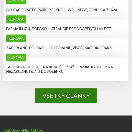
EURÓPA
SUNTAGO WATER PARK, POĽSKO – WELLNESS, CENNÍK A ZĽAVA
EURÓPA
FARMA ILUZJI, POĽSKO – ATRAKCIE PRE DOSPELÝCH AJ DETI
EURÓPA
ZATORLAND, POĽSKO – UBYTOVANIE, ZĽAVOMAT, DINOPARK
EURÓPA
TAORMINA, SICÍLIA – NAJKRAJŠIE PLÁŽE, PAMIATKY A TIPY NA
NEZABUDNUTEĽNÚ DOVOLENKU
VŠETKY ČLÁNKY
Najčítanejšie články