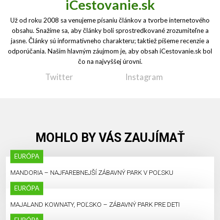
iCestovanie.sk
Už od roku 2008 sa venujeme písaniu článkov a tvorbe internetového
obsahu. Snažíme sa, aby články boli sprostredkované zrozumiteľne a
jasne. Články sú informatívneho charakteru; taktiež píšeme recenzie a
odporúčania. Našim hlavným záujmom je, aby obsah iCestovanie.sk bol
čo na najvyššej úrovni.
Twitter
Instagram
MOHLO BY VÁS ZAUJÍMAŤ
EURÓPA
MANDORIA – NAJFAREBNEJŠÍ ZÁBAVNÝ PARK V POĽSKU
EURÓPA
MAJALAND KOWNATY, POĽSKO – ZÁBAVNÝ PARK PRE DETI