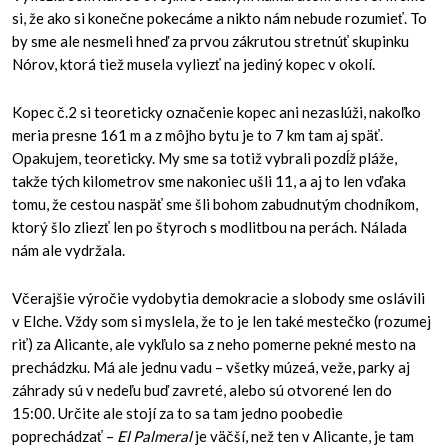
si, že ako si konečne pokecáme a nikto nám nebude rozumieť. To
by sme ale nesmeli hneď za prvou zákrutou stretnúť skupinku
Nórov, ktorá tiež musela vyliezť na jediný kopec v okolí.
Kopec č.2 si teoreticky označenie kopec ani nezaslúži, nakoľko
meria presne 161 m a z môjho bytu je to 7 km tam aj späť.
Opakujem, teoreticky. My sme sa totiž vybrali pozdĺž pláže,
takže tých kilometrov sme nakoniec ušli 11, a aj to len vďaka
tomu, že cestou naspäť sme šli bohom zabudnutým chodníkom,
ktorý šlo zliezť len po štyroch s modlitbou na perách. Nálada
nám ale vydržala.
Včerajšie výročie vydobytia demokracie a slobody sme oslávili
v Elche. Vždy som si myslela, že to je len také mestečko (rozumej
riť) za Alicante, ale vykľulo sa z neho pomerne pekné mesto na
prechádzku. Má ale jednu vadu – všetky múzeá, veže, parky aj
záhrady sú v nedeľu buď zavreté, alebo sú otvorené len do
15:00. Určite ale stojí za to sa tam jedno poobedie
poprechádzať –
El Palmeral
je väčší, než ten v Alicante, je tam