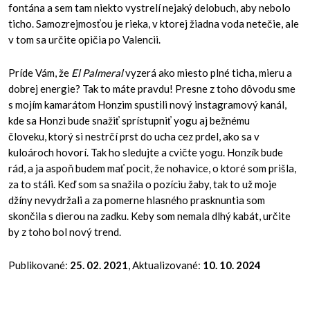
fontána a sem tam niekto vystrelí nejaký delobuch, aby nebolo
ticho. Samozrejmosťou je rieka, v ktorej žiadna voda netečie, ale
v tom sa určite opičia po Valencii.
Príde Vám, že
El Palmeral
vyzerá ako miesto plné ticha, mieru a
dobrej energie? Tak to máte pravdu! Presne z toho dôvodu sme
s mojím kamarátom Honzim spustili nový instagramový kanál,
kde sa Honzi bude snažiť sprístupniť yogu aj bežnému
človeku, ktorý si nestrčí prst do ucha cez prdel, ako sa v
kuloároch hovorí. Tak ho sledujte a cvičte yogu. Honzík bude
rád, a ja aspoň budem mať pocit, že nohavice, o ktoré som prišla,
za to stáli. Keď som sa snažila o pozíciu žaby, tak to už moje
džíny nevydržali a za pomerne hlasného prasknuntia som
skončila s dierou na zadku. Keby som nemala dlhý kabát, určite
by z toho bol nový trend.
Publikované:
25. 02. 2021
, Aktualizované:
10. 10. 2024