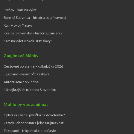
Prešov – kam na výlet
Banská Štiavnica – história, zaujímavosti
Kam v okolí Trnavy
Košice, Slovensko – história, pamiatky
Kam na výlet v okolí Bratislavy?
Zaujímavé články
Cestovné poistenie – kalkulačka 2026
Legoland – výnimočná zábava
Autobusom do Viedne
10 najkrajších miest na Slovensku
Mohlo by vás zaujímať
Oplatí sa vziať si pôžičku na dovolenku?
Zámok Schönbrunn a jeho zaujímavosti
Zakopané – trhy, atrakcie, počasie