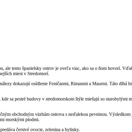
u, ale tento španielsky ostrov je oveľa viac, ako sa o ňom hovorí. 
nejších miest v Stredomorí.
 nálezy dokazujú osídlenie Feničanmi, Rimanmi a Maurmi. Táto dlhá hist
, kde sa pestré budovy v stredomorskom štýle miešajú so starobylými m
ným obchodným väzbám ostrova s neďalekou pevninou. Výsledkom je, 
nymi morskými plodmi.
predáva čerstvé ovocie, zelenina a bylinky.