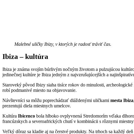
Malebné uličky Ibizy, v ktorých je radosť tráviť čas.
Ibiza – kultúra
Ibiza je známa svojím búrlivým nočným životom a pulzujúcou kultúro
jedinečnej kultúre je Ibiza jedným z najvzrušujúcejších a najinšpiratív
Staroveký pôvod Ibizy siaha tisíce rokov do minulosti, archeologické
robí podmanivé miesto na objavovanie.
Návštevníci sa môžu poprechádzať dláždenými uličkami
mesta Ibiza
prezentujú diela miestnych umelcov.
Kultúra
Ibicenco
bola hlboko ovplyvnená Stredomorím vďaka dlhoroč
francúzskych a severoafrických chutí v kombinácii s rôznymi miest
Veľký dôraz sa kladie aj na čerstvé produkty. Na trhoch sa každý deň 