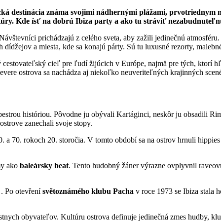
ktická destinácia známa svojimi nádhernými plážami, prvotriednym
túry.
Kde ísť na dobrú Ibiza party a ako tu stráviť nezabudnuteľ
Návštevníci prichádzajú z celého sveta, aby zažili jedinečnú atmosfér
dídžejov a miesta, kde sa konajú párty. Sú tu luxusné rezorty, malebné
 cestovateľský cieľ pre ľudí žijúcich v Európe, najmä pre tých, ktorí h
severe ostrova sa nachádza aj niekoľko neuveriteľných krajinných scen
pestrou históriou. Pôvodne ju obývali Kartáginci, neskôr ju obsadili Ri
 ostrove zanechali svoje stopy.
. a 70. rokoch 20. storočia. V tomto období sa na ostrov hrnuli hippies 
my ako
baleársky beat
. Tento hudobný žáner výrazne ovplyvnil raveovú
. Po otevření
světoznámého klubu Pacha
v roce 1973 se Ibiza stala 
tnych obyvateľov. Kultúru ostrova definuje jedinečná zmes hudby, klubo