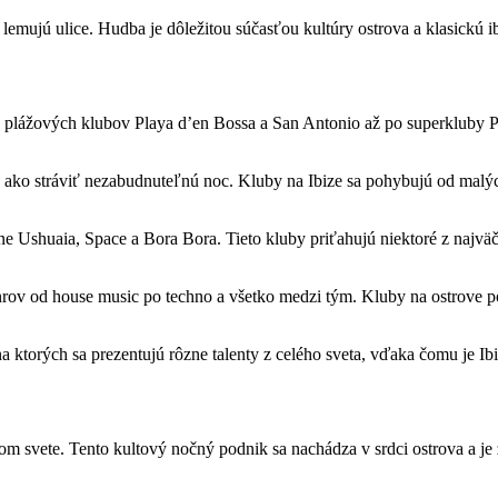
é lemujú ulice. Hudba je dôležitou súčasťou kultúry ostrova a klasickú 
plážových klubov Playa d’en Bossa a San Antonio až po superkluby Pa
, ako stráviť nezabudnuteľnú noc. Kluby na Ibize sa pohybujú od mal
ane Ushuaia, Space a Bora Bora. Tieto kluby priťahujú niektoré z najvä
nrov od house music po techno a všetko medzi tým. Kluby na ostrove 
na ktorých sa prezentujú rôzne talenty z celého sveta, vďaka čomu je I
om svete. Tento kultový nočný podnik sa nachádza v srdci ostrova a 