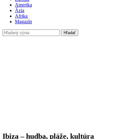
Amerika
Ázia
Afrika
Magazín
Hľadať
Ibiza – hudba, pláže, kultúra