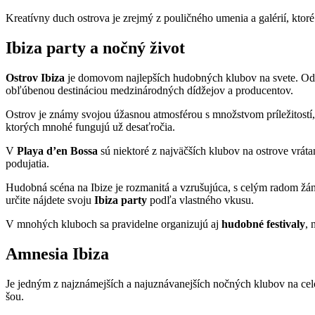
Kreatívny duch ostrova je zrejmý z pouličného umenia a galérií, ktor
Ibiza party a nočný život
Ostrov Ibiza
je domovom najlepších hudobných klubov na svete. Od 
obľúbenou destináciou medzinárodných dídžejov a producentov.
Ostrov je známy svojou úžasnou atmosférou s množstvom príležitostí
ktorých mnohé fungujú už desaťročia.
V
Playa d’en Bossa
sú niektoré z najväčších klubov na ostrove vrát
podujatia.
Hudobná scéna na Ibize je rozmanitá a vzrušujúca, s celým radom žá
určite nájdete svoju
Ibiza party
podľa vlastného vkusu.
V mnohých kluboch sa pravidelne organizujú aj
hudobné festivaly
, 
Amnesia Ibiza
Je jedným z najznámejších a najuznávanejších nočných klubov na cel
šou.