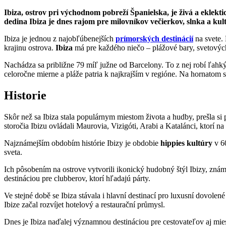
Ibiza, ostrov pri východnom pobreží Španielska, je živá a ekle
dedina Ibiza je dnes rajom pre milovníkov večierkov, slnka a kul
Ibiza je jednou z najobľúbenejších
prímorských destinácií
na svete. 
krajinu ostrova.
Ibiza
má pre každého niečo – plážové bary, svetových 
Nachádza sa približne 79 míľ južne od Barcelony. To z nej robí ľahký
celoročne mierne a pláže patria k najkrajším v regióne. Na hornatom 
Historie
Skôr než sa Ibiza stala populárnym miestom života a hudby, prešla si 
storočia Ibizu ovládali Maurovia, Vizigóti, Arabi a Katalánci, ktorí na
Najznámejším obdobím histórie Ibizy je obdobie
hippies kultúry
v 60
sveta.
Ich pôsobením na ostrove vytvorili ikonický hudobný štýl Ibizy, zná
destináciou pre clubberov, ktorí hľadajú párty.
Ve stejné době se Ibiza stávala i hlavní destinací pro luxusní
dovolené
Ibize začal rozvíjet hotelový a restaurační průmysl.
Dnes je Ibiza naďalej významnou destináciou pre cestovateľov aj mies