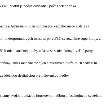
ibizskú hudbu je počuť odvšadiaľ počas celého roka.
cha a Amnesia – Ibiza ponúka pre každého niečo a stala sa
ých, undergroundových miest až po veľké, svetoznáme superkluby, z
čších mien tanečnej hudby a často sa v nich konajú veľké párty a
ponúkajú zmes medzinárodných a miestnych dídžejov. Každý si tu
biza ideálnou destináciou pre milovníkov hudby.
je známy svojou duniacou houseovou hudbou a fascinujúcou svetelnou