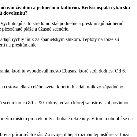
 nočným životom a jedinečnou kultúrou. Kedysi ospalá rybárska
nú dovolenku?
u. Vychutnajú si tu stredomorské podnebie a preskúmajú nádhernú
 piesočnaté pláže a úžasné scenérie.
ľadajú rýchly únik za španielskym slnkom. Teploty na Ibize sú
érií na preskúmanie.
mania, ktorí tu vybudovali mesto Ebusus, ktoré stojí dodnes. Od 6.
a cestovatelia z celého sveta, ktorí tu hľadali únik zo západného
 scénu konca 80. a 90. rokov, vďaka ktorej sa ostrov stal povinnou
horkým místem pro celebrity a bohaté rekreanty. V tomto období se na
v a prírodných krás. Zo svojej dlhej a rozmanitej histórie sa Ibiza