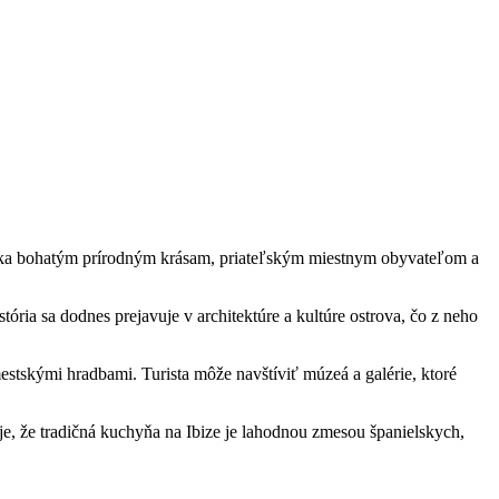
Vďaka bohatým prírodným krásam, priateľským miestnym obyvateľom a
ória sa dodnes prejavuje v architektúre a kultúre ostrova, čo z neho
estskými hradbami. Turista môže navštíviť múzeá a galérie, ktoré
že tradičná kuchyňa na Ibize je lahodnou zmesou španielskych,