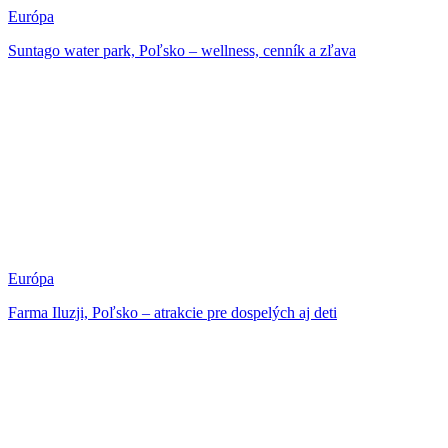
Európa
Suntago water park, Poľsko – wellness, cenník a zľava
Európa
Farma Iluzji, Poľsko – atrakcie pre dospelých aj deti