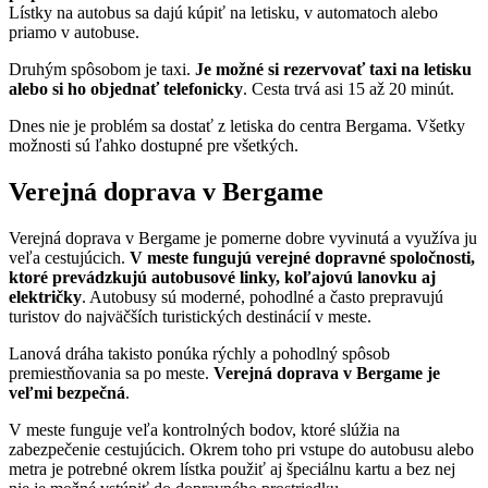
Lístky na autobus sa dajú kúpiť na letisku, v automatoch alebo
priamo v autobuse.
Druhým spôsobom je taxi.
Je možné si rezervovať taxi na letisku
alebo si ho objednať telefonicky
. Cesta trvá asi 15 až 20 minút.
Dnes nie je problém sa dostať z letiska do centra Bergama. Všetky
možnosti sú ľahko dostupné pre všetkých.
Verejná doprava v Bergame
Verejná doprava v Bergame je pomerne dobre vyvinutá a využíva ju
veľa cestujúcich.
V meste fungujú verejné dopravné spoločnosti,
ktoré prevádzkujú autobusové linky, koľajovú lanovku aj
električky
. Autobusy sú moderné, pohodlné a často prepravujú
turistov do najväčších turistických destinácií v meste.
Lanová dráha takisto ponúka rýchly a pohodlný spôsob
premiestňovania sa po meste.
Verejná doprava v Bergame je
veľmi bezpečná
.
V meste funguje veľa kontrolných bodov, ktoré slúžia na
zabezpečenie cestujúcich. Okrem toho pri vstupe do autobusu alebo
metra je potrebné okrem lístka použiť aj špeciálnu kartu a bez nej