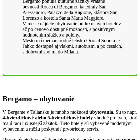
Bergamo ponúka kultúrne zážitky vrátane
pevnosti Rocca di Bergamo, katedrály San
Alessandro, Palazzo della Ragione, kláštora San
Lorenzo a kostola Santa Maria Maggiore.
V meste nájdete ubytovanie od luxusných hotelov
až po cenovo dostupné možnosti, s pozitívnym
hodnotením služieb a polohy.
Mesto má medzinárodné letisko Orio al Serio a je
ľahko dostupné aj vlakmi, autobusmi a po cestách,
s dobrými spojmi do Milána.
Bergamo – ubytovanie
V Bergame v Taliansku je mnoho možností
ubytovania
. Sú to napr.
4-hviezdičkové alebo 5-hviezdičkové hotely
vhodné pre tých, ktorí
majú radi luxusnejší zážitok. Tieto hotely sú vybavené moderným
vybavením a môžu poskytnúť prvotriedny servis.
Okrem týchto luxusných hotelov je k dispozícii aj množstvo
cenovo