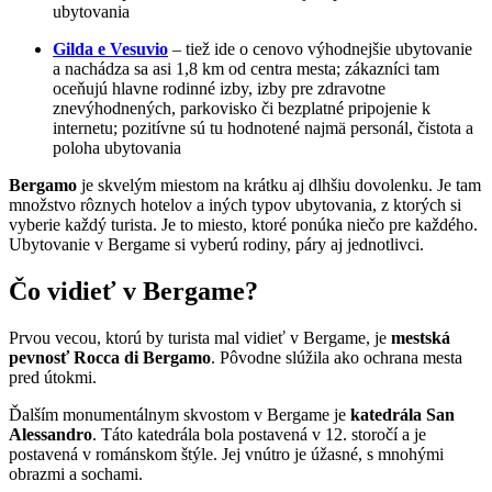
ubytovania
Gilda e Vesuvio
– tiež ide o cenovo výhodnejšie ubytovanie
a nachádza sa asi 1,8 km od centra mesta; zákazníci tam
oceňujú hlavne rodinné izby, izby pre zdravotne
znevýhodnených, parkovisko či bezplatné pripojenie k
internetu; pozitívne sú tu hodnotené najmä personál, čistota a
poloha ubytovania
Bergamo
je skvelým miestom na krátku aj dlhšiu dovolenku. Je tam
množstvo rôznych hotelov a iných typov ubytovania, z ktorých si
vyberie každý turista. Je to miesto, ktoré ponúka niečo pre každého.
Ubytovanie v Bergame si vyberú rodiny, páry aj jednotlivci.
Čo vidieť v Bergame?
Prvou vecou, ktorú by turista mal vidieť v Bergame, je
mestská
pevnosť
Rocca di Bergamo
. Pôvodne slúžila ako ochrana mesta
pred útokmi.
Ďalším monumentálnym skvostom v Bergame je
katedrála San
Alessandro
. Táto katedrála bola postavená v 12. storočí a je
postavená v románskom štýle. Jej vnútro je úžasné, s mnohými
obrazmi a sochami.