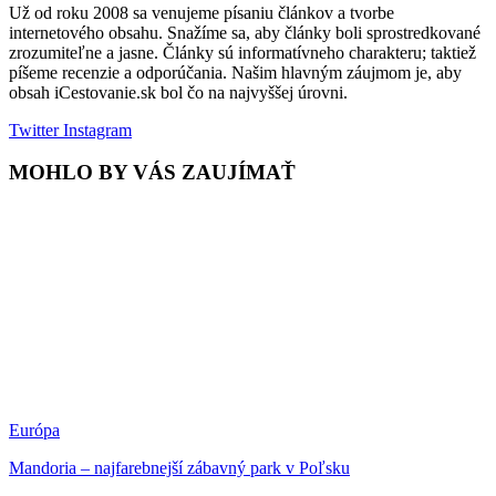
Už od roku 2008 sa venujeme písaniu článkov a tvorbe
internetového obsahu. Snažíme sa, aby články boli sprostredkované
zrozumiteľne a jasne. Články sú informatívneho charakteru; taktiež
píšeme recenzie a odporúčania. Našim hlavným záujmom je, aby
obsah iCestovanie.sk bol čo na najvyššej úrovni.
Twitter
Instagram
MOHLO BY VÁS ZAUJÍMAŤ
Európa
Mandoria – najfarebnejší zábavný park v Poľsku