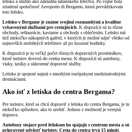
letisko a slúžilo ako základňa talianskeho letectva. Po vojne bola
zriadená spoločnosť Aeroporto di Bergamo, ktorá prevádzkovala
toto letisko.
Letisko v Bergame je známe svojimi rozmanitými a kvalitne
vybavenými službami pre cestujúcich
. K dispozícii sú tu rôzne
obchody, reštaurácie, kaviarne a obchody s oblečením. Letisko má
tiež niekoľko nákupných galérií, v ktorých je možné nájsť všetko od
najnovších mobilných telefónov až po luxusné hodinky.
K dispozícii je tu veľký počet rôznych dopravných prostriedkov,
ktoré turistov dovezú do centra mesta. K dispozícii sú autobusy,
vlaky, taxíky a súkromné dopravné služby.
Letisko je spojené najmä s mnohými európskymi medzinárodnými
destináciami.
Ako ísť z letiska do centra Bergama?
Pre turistov, ktorí sa chcú dopraviť z letiska do centra Bergama, je tu
niekoľko spôsobov, ako to urobiť. Jednou z možností je verejná
doprava.
Autobusy stojace pred letiskom ho spájajú s centrom mesta a sú
pripravené odviezť turistov. Cesta do centra trvá 15 minút
.