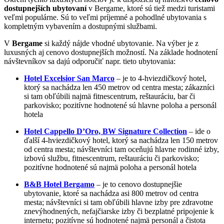
dostupnejších ubytovaní
v Bergame, ktoré sú tiež medzi turistami
veľmi populárne. Sú to veľmi príjemné a pohodlné ubytovania s
kompletným vybavením a dostupnými službami.
V
Bergame
si každý nájde vhodné ubytovanie. Na výber je z
luxusných aj cenovo dostupnejších možností. Na základe hodnotení
návštevníkov sa dajú odporučiť napr. tieto ubytovania:
Hotel Excelsior San Marco
– je to 4-hviezdičkový hotel,
ktorý sa nachádza len 450 metrov od centra mesta; zákazníci
si tam obľúbili najmä fitnescentrum, reštauráciu, bar či
parkovisko; pozitívne hodnotené sú hlavne poloha a personál
hotela
Hotel Cappello D’Oro, BW Signature Collection
– ide o
ďalší 4-hviezdičkový hotel, ktorý sa nachádza len 150 metrov
od centra mesta; návštevníci tam oceňujú hlavne rodinné izby,
izbovú službu, fitnescentrum, reštauráciu či parkovisko;
pozitívne hodnotené sú najmä poloha a personál hotela
B&B Hotel Bergamo
– je to cenovo dostupnejšie
ubytovanie, ktoré sa nachádza asi 800 metrov od centra
mesta; návštevníci si tam obľúbili hlavne izby pre zdravotne
znevýhodnených, nefajčiarske izby či bezplatné pripojenie k
internetu; pozitívne sú hodnotené najmä personál a čistota