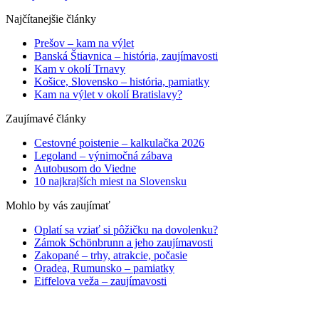
Najčítanejšie články
Prešov – kam na výlet
Banská Štiavnica – história, zaujímavosti
Kam v okolí Trnavy
Košice, Slovensko – história, pamiatky
Kam na výlet v okolí Bratislavy?
Zaujímavé články
Cestovné poistenie – kalkulačka 2026
Legoland – výnimočná zábava
Autobusom do Viedne
10 najkrajších miest na Slovensku
Mohlo by vás zaujímať
Oplatí sa vziať si pôžičku na dovolenku?
Zámok Schönbrunn a jeho zaujímavosti
Zakopané – trhy, atrakcie, počasie
Oradea, Rumunsko – pamiatky
Eiffelova veža – zaujímavosti