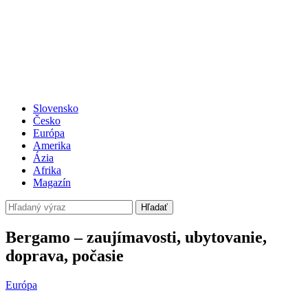
Slovensko
Česko
Európa
Amerika
Ázia
Afrika
Magazín
Hľadať
Bergamo – zaujímavosti, ubytovanie,
doprava, počasie
Európa