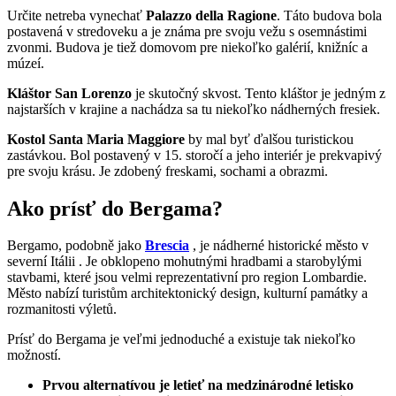
Určite netreba vynechať
Palazzo della Ragione
. Táto budova bola
postavená v stredoveku a je známa pre svoju vežu s osemnástimi
zvonmi. Budova je tiež domovom pre niekoľko galérií, knižníc a
múzeí.
Kláštor San Lorenzo
je skutočný skvost. Tento kláštor je jedným z
najstarších v krajine a nachádza sa tu niekoľko nádherných fresiek.
Kostol Santa Maria Maggiore
by mal byť ďalšou turistickou
zastávkou. Bol postavený v 15. storočí a jeho interiér je prekvapivý
pre svoju krásu. Je zdobený freskami, sochami a obrazmi.
Ako prísť do Bergama?
Bergamo, podobně jako
Brescia
, je nádherné historické město v
severní Itálii . Je obklopeno mohutnými hradbami a starobylými
stavbami, které jsou velmi reprezentativní pro region Lombardie.
Město nabízí turistům architektonický design, kulturní památky a
rozmanitosti výletů.
Prísť do Bergama je veľmi jednoduché a existuje tak niekoľko
možností.
Prvou alternatívou je letieť na medzinárodné letisko