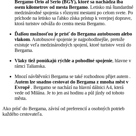
Bergamo Orio al Serio (BGY), ktoré sa nachádza iba
osem kilometrov od mesta Bergamo
. Letisko má štandardné
medzinárodné spojenia s rôznymi mestami po celom svete. Po
príchode na letisko sa ľahko získa prístup k verejnej doprave,
ktorá turistov odváža do centra mesta Bergamo.
Ďalšou možnosťou je prísť do Bergama autobusom alebo
vlakom
. Autobusové spojenie je najpohodlnejšie, pretože
existuje veľa medzinárodných spojení, ktoré turistov vezú do
Bergama.
Vlaky tiež ponúkajú rýchle a pohodlné spojenie
, hlavne v
rámci Talianska.
Mnozí návštěvníci Bergama se také rozhodnou přijet
autem
.
Autem lze snadno cestovat do Bergama z mnoha měst v
Evropě
. Bergamo se nachází na hlavní dálnici A4, která
vede od Milána. Je to jen asi hodinu a půl jízdy od tohoto
města.
Ako prísť do Bergama, závisí od preferencií a osobných potrieb
každého cestovateľa.