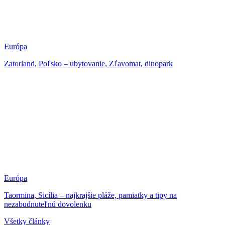
Európa
Zatorland, Poľsko – ubytovanie, Zľavomat, dinopark
Európa
Taormina, Sicília – najkrajšie pláže, pamiatky a tipy na
nezabudnuteľnú dovolenku
Všetky články