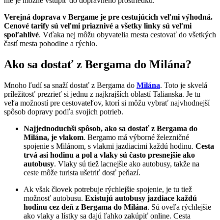
nie je možné vstúpiť do dopravného prostriedku.
Verejná doprava v Bergame je pre cestujúcich veľmi výhodná.
Cenové tarify sú veľmi priaznivé a všetky linky sú veľmi
spoľahlivé
. Vďaka nej môžu obyvatelia mesta cestovať do všetkých
častí mesta pohodlne a rýchlo.
Ako sa dostať z Bergama do Milána?
Mnoho ľudí sa snaží dostať z Bergama do
Milána
. Toto je skvelá
príležitosť prezrieť si jednu z najkrajších oblastí Talianska. Je tu
veľa možností pre cestovateľov, ktorí si môžu vybrať najvhodnejší
spôsob dopravy podľa svojich potrieb.
Najjednoduchší spôsob, ako sa dostať z Bergama do
Milána, je vlakom
. Bergamo má výborné železničné
spojenie s Milánom, s vlakmi jazdiacimi každú hodinu.
Cesta
trvá asi hodinu a pol a vlaky sú často presnejšie ako
autobusy
. Vlaky sú tiež lacnejšie ako autobusy, takže na
ceste môže turista ušetriť dosť peňazí.
Ak však človek potrebuje rýchlejšie spojenie, je tu tiež
možnosť autobusu.
Existujú autobusy jazdiace každú
hodinu cez deň z Bergama do Milána
. Sú oveľa rýchlejšie
ako vlaky a lístky sa dajú ľahko zakúpiť online. Cesta