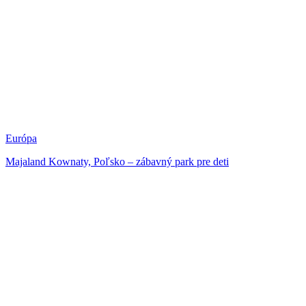
Európa
Majaland Kownaty, Poľsko – zábavný park pre deti