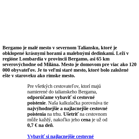
Bergamo je malé mesto v severnom Taliansku, ktoré je
obklopené krásnymi horami a malebnými dedinkami. Leží v
regióne Lombardia v provincii Bergamo, asi 65 km
severovýchodne od Milána. Mesto je domovom pre viac ako 120
000 obyvateľov. Je to veľmi staré mesto, ktoré bolo založené
ešte v staroveku ako rímske mesto.
Pre všetkých cestovateľov, ktorí majú
namierené do talianskeho Bergama,
odporúčame vybaviť si cestovné
poistenie
. Naša kalkulačka porovnáva tie
najvýhodnejšie a najlacnejšie cestovné
poistenia
na trhu.
Ušetriť
na cestovnom
môže každý, nakoľko jeho
cena
je už od
0,7 € na deň
.
Vybaviť si najlacnejšie cestovné