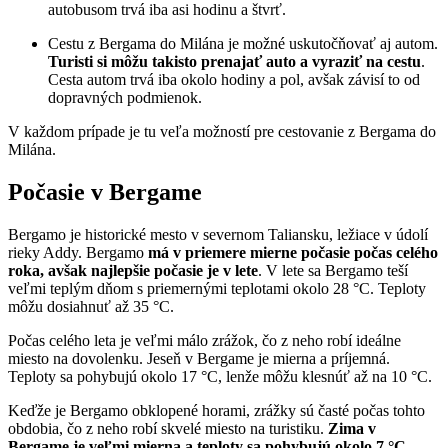
autobusom trvá iba asi hodinu a štvrť.
Cestu z Bergama do Milána je možné uskutočňovať aj autom.
Turisti si môžu takisto prenajať auto a vyraziť na cestu
.
Cesta autom trvá iba okolo hodiny a pol, avšak závisí to od
dopravných podmienok.
V každom prípade je tu veľa možností pre cestovanie z Bergama do
Milána.
Počasie v Bergame
Bergamo je historické mesto v severnom Taliansku, ležiace v údolí
rieky Addy. Bergamo
má v priemere mierne počasie počas celého
roka, avšak najlepšie počasie je v lete
. V lete sa Bergamo teší
veľmi teplým dňom s priemernými teplotami okolo 28 °C. Teploty
môžu dosiahnuť až 35 °C.
Počas celého leta je veľmi málo zrážok, čo z neho robí ideálne
miesto na dovolenku. Jeseň v Bergame je mierna a príjemná.
Teploty sa pohybujú okolo 17 °C, lenže môžu klesnúť až na 10 °C.
Keďže je Bergamo obklopené horami, zrážky sú časté počas tohto
obdobia, čo z neho robí skvelé miesto na turistiku.
Zima v
Bergame je veľmi mierna a teploty sa pohybujú okolo 7 °C
.